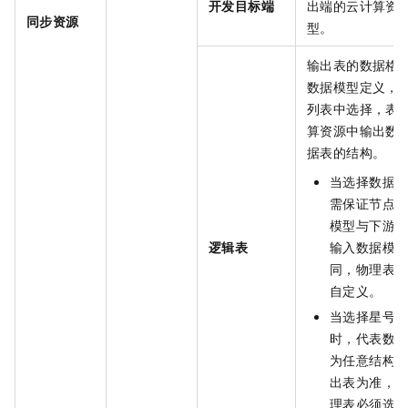
开发目标端
出端的云计算资
同步资源
型。
输出表的数据格
数据模型定义，
列表中选择，表
算资源中输出数
据表的结构。
当选择数据
需保证节点
模型与下游
逻辑表
输入数据模
同，物理表
自定义。
当选择星号（
时，代表数
为任意结构
出表为准，
理表必须选