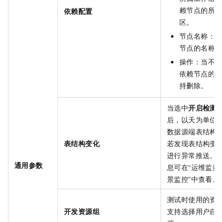
赖节点的所
依赖配置
区。
节点名称：
节点的名称
操作：当不
依赖节点的
持删除。
当选中
开启检测
后，以天为单位
数据源端表结构
表结构变化
若发现表结构变
进行异常推送。
通用参数
息可在“运维监控 
景监控”中查看。
测试时使用的资
开发资源组
支持选择用户自