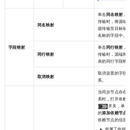
单击
同名映射
，
传输时，将源端
同名映射
据传输至目标端
名称的字段中。
字段映射
单击
同行映射
，
同行映射
传输时，源端和
表的同行字段映
取消设置的字段
取消映射
系。
当同步节点存在
系时，打开依赖
开关，单击
的
添加依赖节点
依赖节点的信息
所属工作组