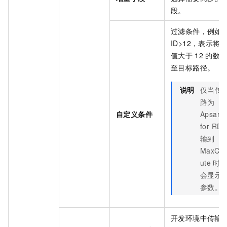
段。
过滤条件，例如
ID>12，表示将
I
值大于
12
的数
至目标路径。
说明
仅当传
路为
自定义条件
Apsara
for RDS
输到
MaxCo
ute
时
会显示
参数。
开发环境中传输