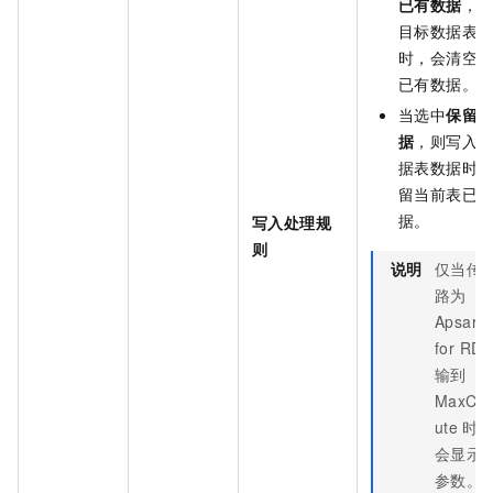
已有数据
，
目标数据表
时，会清空
已有数据。
当选中
保留
据
，则写入
据表数据时
留当前表已
据。
写入处理规
则
说明
仅当传
路为
Apsara
for RDS
输到
MaxCo
ute
时
会显示
参数。