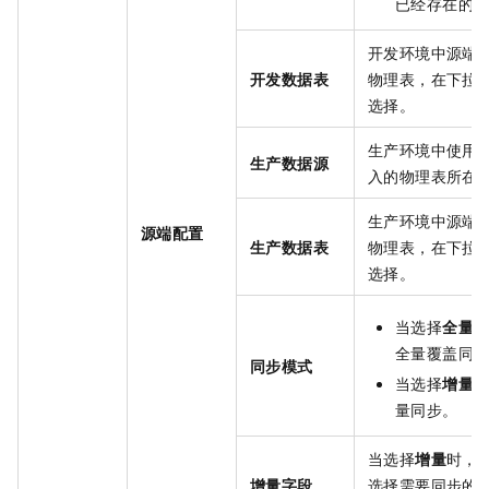
已经存在的
开发环境中源端
开发数据表
物理表，在下拉
选择。
生产环境中使用
生产数据源
入的物理表所在
生产环境中源端
源端配置
生产数据表
物理表，在下拉
选择。
当选择
全量
全量覆盖同
同步模式
当选择
增量
量同步。
当选择
增量
时，
增量字段
选择需要同步的