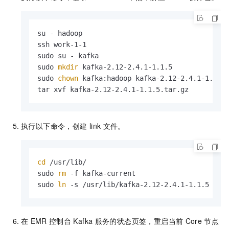
su - hadoop

ssh work-1-1

sudo su - kafka

sudo 
mkdir
 kafka-2.12-2.4.1-1.1.5

sudo 
chown
 kafka:hadoop kafka-2.12-2.4.1-1.1.5

tar xvf kafka-2.12-2.4.1-1.1.5.tar.gz
执行以下命令，创建
link
文件。
cd
 /usr/lib/

sudo 
rm
 -f kafka-current

sudo 
ln
 -s /usr/lib/kafka-2.12-2.4.1-1.1.5 kaf
在
EMR
控制台
Kafka
服务的状态页签，重启当前
Core
节点