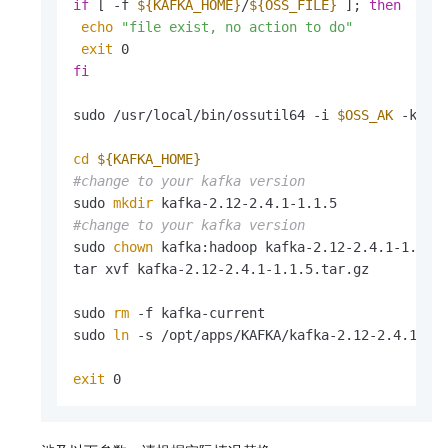
if
 [ -f 
${KAFKA_HOME}
/
${OSS_FILE}
 ]; 
then
echo
"file exist, no action to do"
exit
fi
sudo /usr/local/bin/ossutil64 -i 
$OSS_AK
 -k 
$O
cd
${KAFKA_HOME}
#change to your kafka version
sudo 
mkdir
#change to your kafka version
sudo 
chown
 kafka:hadoop kafka-2.12-2.4.1-1.1.5

tar xvf kafka-2.12-2.4.1-1.1.5.tar.gz

sudo 
rm
 -f kafka-current

sudo 
ln
 -s /opt/apps/KAFKA/kafka-2.12-2.4.1-1.1
exit
 0