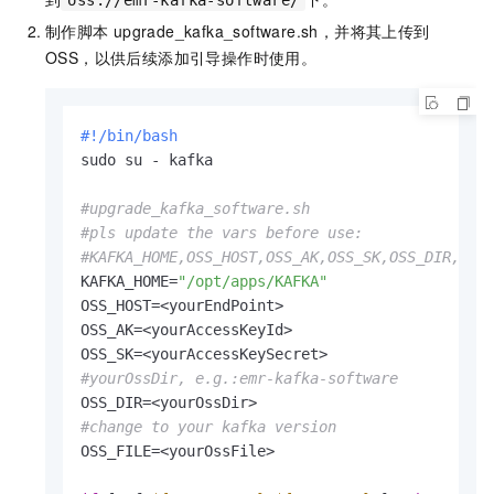
oss://emr-kafka-software/
制作脚本
upgrade_kafka_software.sh，并将其上传到
OSS，以供后续添加引导操作时使用。
#!/bin/bash
sudo su - kafka

#upgrade_kafka_software.sh
#pls update the vars before use:
#KAFKA_HOME,OSS_HOST,OSS_AK,OSS_SK,OSS_DIR,OSS
KAFKA_HOME=
"/opt/apps/KAFKA"
OSS_HOST=<yourEndPoint>

OSS_AK=<yourAccessKeyId>

#yourOssDir, e.g.:emr-kafka-software
#change to your kafka version
OSS_FILE=<yourOssFile>
