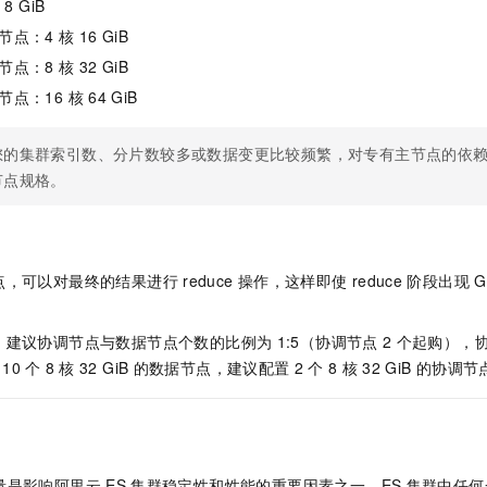
核
8 GiB
节点：4 核
16 GiB
节点：8 核
32 GiB
节点：16 核
64 GiB
您的集群索引数、分片数较多或数据变更比较频繁，对专有主节点的依
节点规格。
点，可以对最终的结果进行
reduce
操作，这样即使
reduce
阶段出现
G
，建议协调节点与数据节点个数的比例为
1:5（协调节点
2
个起购），
10
个
8
核
32 GiB
的数据节点，建议配置
2
个
8
核
32 GiB
的协调节
量是影响阿里云
ES
集群稳定性和性能的重要因素之一。ES
集群中任何