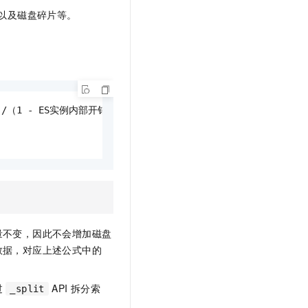
t.diy 一步搞定创意建站
构建大模型应用的安全防护体系
以及磁盘碎片等。
通过自然语言交互简化开发流程,全栈开发支持
通过阿里云安全产品对 AI 应用进行安全防护
（1 - ES实例内部开销）/（1 - 安全阈值）

量不变，因此不会增加磁盘
数据，对应上述公式中的
过
API 拆分索
_split