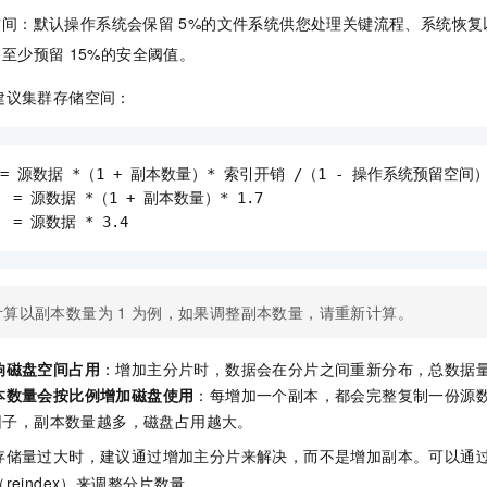
一个 AI 助手
即刻拥有 DeepSeek-R1 满血版
超强辅助，Bol
空间：默认操作系统会保留
5%的文件系统供您处理关键流程、系统恢复
在企业官网、通讯软件中为客户提供 AI 客服
多种方案随心选，轻松解锁专属 DeepSeek
常至少预留
15%的安全阈值。
建议集群存储空间：
 源数据 *（1 + 副本数量）* 索引开销 /（1 - 操作系统预留空间）/
    = 源数据 *（1 + 副本数量）* 1.7

   = 源数据 * 3.4
计算以副本数量为
1
为例，如果调整副本数量，请重新计算。
响磁盘空间占用
：增加主分片时，数据会在分片之间重新分布，总数据
本数量会按比例增加磁盘使用
：每增加一个副本，都会完整复制一份源
）因子，副本数量越多，磁盘占用越大。
存储量过大时，建议通过增加主分片来解决，而不是增加副本。可以通
eindex）来调整分片数量。