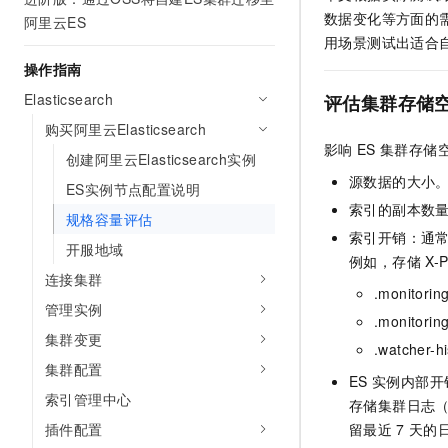
AI 产品 免费试用
网络
数据变化等方面的
阿里云ES
安全
云开发大赛
Tableau 订阅
1亿+ 大模型 tokens 和 
用场景测试出适合
可观测
入门学习赛
中间件
AI空中课堂在线直播课
操作指南
140+云产品 免费试用
大模型服务
上云与迁云
Elasticsearch
评估集群存储
产品新客免费试用，最长1
数据库
生态解决方案
购买阿里云Elasticsearch
千问AI平台-Token Plan
企业出海
大模型ACA认证体验
大数据计算
影响
ES
集群存储
创建阿里云Elasticsearch实例
助力企业全员 AI 认知与能
行业生态解决方案
政企业务
源数据的大小
媒体服务
ES实例节点配置说明
千问AI平台-模型体验
开发者生态解决方案
索引的副本数
在线体验全尺寸、多种模态
规格容量评估
企业服务与云通信
索引开销：通
AI 开发和 AI 应用解决
开服地域
Happy 系列大模型
例如，存储
X-
域名与网站
连接集群
.monito
终端用户计算
管理实例
.monito
集群变更
Serverless
.watch
大模型解决方案
集群配置
ES
实例内部开
开发工具
快速部署 Dify，高效搭建 
索引管理中心
存储集群日志
迁移与运维管理
插件配置
留最近
7
天的