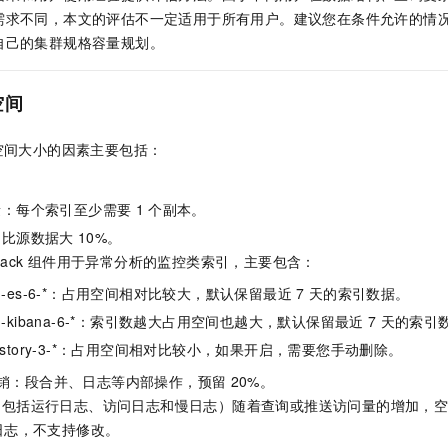
服务生态伙伴
视觉 Coding、空间感知、多模态思考等全面升级
1M上下文，专为长程任务能力而生
云工开物
企业应用
Night Plan 支持 Qwen 3.8-Max
AI 办公
NEW
需求不同，本文的评估不一定适用于所有用户。建议您在条件允许的情
Red Hat
30+ 款产品免费体验
夜间 5 折，Qwen/Meoo/TokenPlan 客户专享
AI智能应用
自己的集群规格容量规划。
科研合作
ERP
堂（旗舰版）
SUSE
智能客服
AI 应用构建
大模型原生
CRM
空间
2个月
自动承接线索
建站小程序
Qoder
大模型服务平台百炼-应用模版
OA 办公系统
HOT
NEW
空间大小的因素主要包括：
面向真实软件
个人版上线、团队版降价；千问3.8-Max首发发尝鲜
丰富多元化的应用模版和解决方案
力提升
财税管理
模板建站
。
万有无界
大模型服务平台百炼-智能体
400电话
定制建站
量：每个索引至少需要
1
个副本。
的模型效果
灵活可视化地构建企业级 Agent
常比源数据大
10%。
方案
广告营销
模板小程序
秒悟
人工智能平台 PAI
Pack
组件用于异常分析的监控类索引，主要包含：
定制小程序
云端极速 AI 
新一代 AI 视频生成模型，深度适配广告营销等场景
AI Native 的算法工程平台，一站式完成建模、训练、推理服务部署
ring-es-6-*：占用空间相对比较大，默认保留最近
7
天的索引数据。
APP 开发
ring-kibana-6-*：索引数越大占用空间也越大，默认保留最近
7
天的索引
建站系统
er-history-3-*：占用空间相对比较小，如果开启，需要您手动删除。
销：段合并、日志等内部操作，预留
20%。
AI 应用
10分钟微调：让0.6B模型媲美235B模型
多模态数据信
（包括运行日志、访问日志和慢日志）随着查询或推送访问量的增加，
依托云原生高可用架构,实现Dify私有化部署
用1%尺寸在特定领域达到大模型90%以上效果
日志，不支持修改。