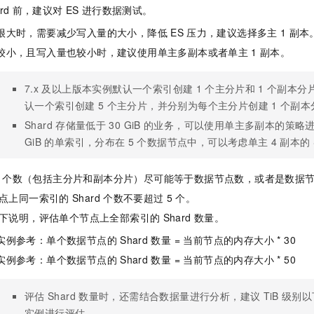
rd
前，建议对
ES
进行数据测试。
很大时，需要减少写入量的大小，降低
ES
压力，建议选择多主
1
副本
较小，且写入量也较小时，建议使用单主多副本或者单主
1
副本。
7.x
及以上版本实例默认一个索引创建
1
个主分片和
1
个副本分片
认一个索引创建
5
个主分片，并分别为每个主分片创建
1
个副本
Shard
存储量低于
30 GiB
的业务，可以使用单主多副本的策略进
GiB
的单索引，分布在
5
个数据节点中，可以考虑单主
4
副本的
个数（包括主分片和副本分片）尽可能等于数据节点数，或者是数据
点上同一索引的
Shard
个数不要超过
5
个。
下说明，评估单个节点上全部索引的
Shard
数量。
实例参考：单个数据节点的
Shard
数量 = 当前节点的内存大小 * 30
实例参考：单个数据节点的
Shard
数量 = 当前节点的内存大小 * 50
评估
Shard
数量时，还需结合数据量进行分析，建议
TiB
级别以
实例进行评估。