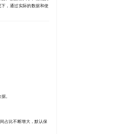
文戏情感细腻自然，动作戏激烈拳拳到肉，实现更强表演能力
支持中英文自由切换，具备更强的噪声鲁棒性
云聚AI 严选权益
况下，通过实际的数据和使
SSL 证书
，一键激活高效办公新体验
精选AI产品，从模型到应用全链提效
堡垒机
AI 用量加速计划
应用
防火墙
、识别商机，让客服更高效、服务更出色。
新老同享，达量后返
千问办公
主机安全
NEW
的智能体编程平台
一站式AI生产力平台
AI 应用及服务市场
伶鹊
企业级人与Agent协作平台，接入和调度多个数字员工
智能客服平台，对话机器人、对话分析、智能外呼
AI 应用
大模型服务平台百炼 - 全妙
大模型
应用创作平台
多模态内容创作工具，已接入 DeepSeek
自然语言处理
数据。
数据标注
机器学习
息提取
与 AI 智能体进行实时音视频通话
空间占比不断增大，默认保
从文本、图片、视频中提取结构化的属性信息
构建支持视频理解的 AI 音视频实时通话应用