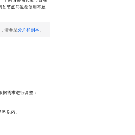
例如节点间磁盘使用率差
息，请参见
分片和副本
。
根据需求进行调整：
GiB
以内。