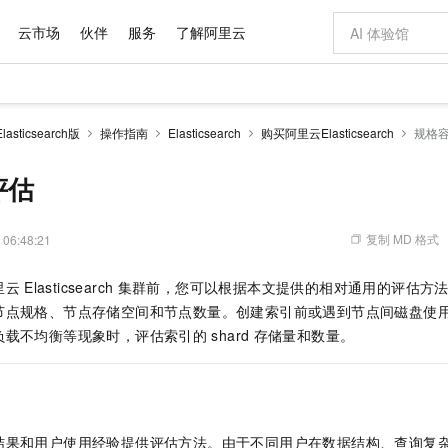
云市场
伙伴
服务
了解阿里云
AI 特惠
数据与 API
成为产品伙伴
企业增值服务
最佳实践
价格计算器
AI 场景体
基础软件
产品伙伴合
阿里云认证
市场活动
配置报价
大模型
sticsearch版
操作指南
Elasticsearch
购买阿里云Elasticsearch
规格
自助选配和估算价格
新方式
域名与网站
睿译宝，AI翻译排版一步到位
智启 AI 普惠权益
产品生态集成认证中心
企业支持计划
云上春晚
千问官方 MaaS 平台，为开发者和 Agent 而生，新用户赠送 1 亿 + tokens 额度
云服务器 EC
Qwen Aud
AI Coding
阿里云Maa
2026 阿里云
为企业打
数据集
Windows
大模型认证
模型
NEW
NEW
交付可用成果
值低价云产品抢先购
提供智能易用的域名与建站服务
上传文档即自动完成翻译和格式还原
至高享 1亿+免费 tokens，加速 Al 应用落地
安全可靠、弹
智能编程，一键
评估
产品生态伙伴
专家技术服务
云上奥运之旅
弹性计算合作
阿里云中企出
手机三要素
宝塔 Linux
全部认证
价格优势
有专属领域专家
对象存储 OSS
GLM-5.2：长任务时代开源旗舰模型
阿里云 OPC 创新助力计划
云数据库 RD
即刻拥有 DeepS
AI 电商营销
产品生态伙伴工作台
企业增值服务台
云栖战略参考
云存储合作计
云栖大会
身份实名认证
CentOS
训练营
推动算力普惠，释放技术红利
的大模型服务
最高返9万
多领域专家智能体,一键组建 AI 虚拟交付团队
至高百万元 Token 补贴，加速一人公司成长
稳定、安全、高性价比、高性能的云存储服务
真正可用的 1M 上下文,一次完成代码全链路开发
轻松解锁专属 Dee
从图文生成到
复制 MD 格式
 06:48:21
云上的中国
数据库合作计
活动全景
短信
Docker
图片和
站式影视创作平台
人工智能平台 PAI
Hermes Agent，打造自进化智能体
Token Plan 模型订阅计划
Qoder
5 分钟轻松部署
AI 广告创作
企业成长
大模型
NEW
信息公告
里云
Elasticsearch
集群前，您可以根据本文提供的相对通用的评估方
看见新力量
云网络合作计
OCR 文字识别
JAVA
级电脑
证享300元代金券
可视化编排打通从文字构思到成片全链路闭环
一站式AI开发、训练和推理服务
自主进化，持久记忆，越用越聪明
Qwen3.8-Max 首发尝鲜，限时加量 10 倍，夜间低至2折
面向真实软件
图文、视频一
Kimi-K3
HappyHors
节点规格、节点存储空间和节点数量。创建索引前或遇到节点间磁盘使
NEW
魔搭 Mode
loud
服务实践
官网公告
Kimi 最新旗舰模型，长程编程与推理利器
让文字生成流
金融模力时刻
Salesforce O
版
负载不均衡等现象时，评估索引的
发票查验
shard
存储量和数量。
全能环境
Qoder CN
Claude Code + GStack 打造工程团队
千问办公，限时限量积分加倍
云原生数据库 P
低代码高效构
AI 建站
NEW
作计划
计划
创新中心
魔搭 ModelSc
健康状态
让AI从“聊天伙伴”进化为能干活的“数字员工”
覆盖公网/内网、递归/权威、移动APP等全场景解析服务
安装技能 GStack，拥有专属 AI 工程团队
你的AI工作搭子，覆盖日常办公高频场景
基于千问大模型等，支持代码智能生成、研发智能问答
0 代码专业建
客户案例
天气预报查询
操作系统
Deepseek-v4-pro
HappyHors
态合作计划
态智能体模型
旗舰 MoE 大模型，百万上下文与顶尖推理能力
图生视频，流
Compute
同享
容器服务 Kubernetes 版 ACK
万小智 AI 建站低至 15元/月
云防火墙
AI 短剧/漫剧
快递物流查询
WordPress
成为服务伙
高校合作
式云数据仓库
点，立即开启云上创新
提供一站式管理容器应用的 K8s 服务
送.CN域名，送备案服务码
云原生的云上
AI助力短剧
GLM-5.2
Wan2.7-T
结果和用户使用经验提供评估方法。由于不同用户在数据结构、查询复
Ubuntu