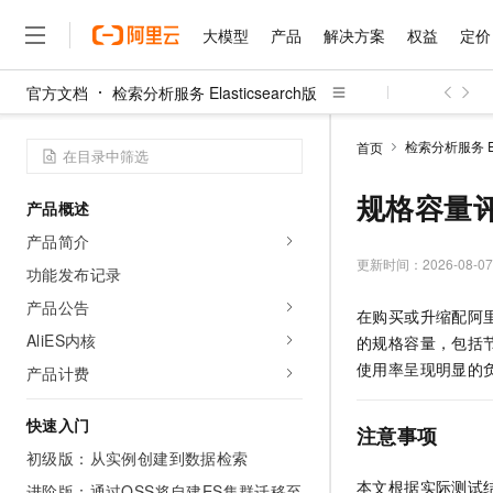
大模型
产品
解决方案
权益
定价
官方文档
检索分析服务 Elasticsearch版
大模型
产品
解决方案
权益
定价
云市场
伙伴
服务
了解阿里云
精选产品
精选解决方案
普惠上云
产品定价
精选商城
成为销售伙伴
售前咨询
为什么选择阿里云
千问AI平台
检索分析服务 Ela
首页
了解云产品的定价详情
大模型服务平台百炼
千问办公，解锁你的工作
普惠上云 官方力荐
分销伙伴
在线服务
网站建设
什么是云计算
大
大模型服务与应用平台
企业级Agent产品，直接
云服务器38元/年起，超
规格容量
产品概述
咨询伙伴
多端小程序
技术领先
云上成本管理
售后服务
千问大模型
Agency Agents：拥
官方推荐返现计划
大模型
产品简介
大模型
精选产品
精选解决方案
Salesforce 国际版订阅
稳定可靠
管理和优化成本
多元化、高性能、安全可靠
推荐新用户得奖励，单订单
更新时间：
2026-08-07
销售伙伴合作计划
功能发布记录
自助服务
友盟天域
安全合规
人工智能与机器学习
AI
文本生成
无影云电脑
HappyHorse 打造一
云工开物
产品公告
在购买或升缩配阿
无影生态合作计划
在线服务
观测云
分析师报告
随时随地安全接入的云上超
高校专属算力普惠，学生认
计算
互联网应用开发
AliES内核
Qwen3.8-Max
的规格容量，包括
HOT
Salesforce On Alibaba C
工单服务
智能体时代全能旗舰模型
Tuya 物联网平台阿里云
研究报告与白皮书
使用率呈现明显的
产品计费
云解析DNS
快速拥有专属 OpenClaw
Consulting Partner 合
大数据
容器
免费试用
短信专区
蓝凌 OA
Qwen3.7-Plus
AI 大模型销售与服务生
快速入门
现代化应用
存储
天池大赛
注意事项
能看、能想、能动手的多模
云原生大数据计算服务 Max
解决方案免费试用 新老
电子合同
初级版：从实例创建到数据检索
面向分析的企业级SaaS模
最高领取价值200元试用
安全
网络与CDN
AI 算法大赛
Qwen3-VL-Plus
本文根据实际测试
畅捷通
进阶版：通过OSS将自建ES集群迁移至