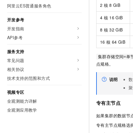
2
核
8 GiB
阿里云ES普通服务角色
4
核
16 GiB
开发参考
开发指南
8
核
32 GiB
API参考
16
核
64 GiB
服务支持
集群存储空间=单
常见问题
点规格。
相关协议
技术支持的范围和方式
说明
数
聚
视频专区
全观测能力详解
专有主节点
全观测应用教学
如果集群的数据节
专有主节点规格选