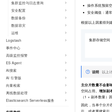
集群监控与日志查询
10 分钟在聊天系统中增加
专有云
操作系统预留
安全配置
安全阈值：通
数据备份
根据以上因素得到
数据容灾
运维
Logstash
集群存储空间 =
         
事件中心
          
高级监控报警
ES Agent
AI搜索
说明
以上
AI 引擎版
主分片数量不会影
向量检索
空间占用。
增加副
离线数据处理
（1 + 副本数量
Elasticsearch Serverless服务
因此，当单个分片
引，或者重建索引（r