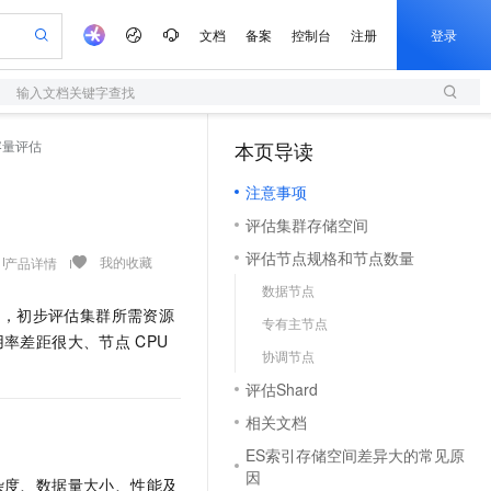
文档
备案
控制台
注册
登录
输入文档关键字查找
验
作计划
器
AI 活动
专业服务
服务伙伴合作计划
开发者社区
加入我们
服务平台百炼
阿里云 OPC 创新助力计划
容量评估
本页导读
（1）
一站式生成采购清单，支持单品或批量购买
S
io：打造专属 AI 语音助手
S产品伙伴计划（繁花）
峰会
造的大模型服务与应用开发平台
轻量应用服务器
一句话生成原生可编辑精美 PPT 文稿
AI 生产力先锋
Al MaaS 服务伙伴赋能合作
域名
博文
Careers
至高可申请百万元
注意事项
性可伸缩的云计算服务
开启高性价比 AI 编程新体验
Qwen-Audio-3.0-Realtime 端到端实时语音角色扮演
输入一句话想法, 轻松生成专业的 PPT
先锋实践拓展 AI 生产力的边界
快速构建应用程序和网站，即刻迈出上云第一步
Token 补贴，五大权
计划
海大会
伙伴信用分合作计划
商标
问答
社会招聘
评估集群存储空间
益加速 OPC 成功
S
eek-V4-Pro
数字证书管理服务（原SSL证书）
一键部署幻兽帕鲁游戏服务器
飞天发布时刻
HOT
划
备案
电子书
校园招聘
评估节点规格和节点数量
pSeek-V4-Pro
视频创作，一键激活电商全链路生产力
全托管，含MySQL、PostgreSQL、SQL Server、MariaDB多引擎
实现全站HTTPS，呈现可信的WEB访问
一键购买专属联机服务器，轻松开启游戏
所见，即是所愿
我的收藏
产品详情
更多支持
划
公司注册
镜像站
数据节点
视频生成
语音识别与合成
专属 QwenPaw
短信服务
漫剧工坊：一站式动画创作平台
AI 实训营
HOT
法，初步评估集群所需资源
合作伙伴培训与认证
专有主节点
划
上云迁移
的智能体编程平台
站生成，高效打造优质广告素材
从聊天伙伴进化为能主动干活的本地数字员工
快速生产连贯的高质量长漫剧
从基础到进阶，Agent 创客手把手教你
国内短信简单易用，安全可靠，秒级触达，全球覆盖200+国家和地区。
e-1.1-T2V
Qwen3-TTS-Flash
用率差距很大、节点
CPU
lScope
我要反馈
查询合作伙伴
协调节点
畅细腻的高质量视频
离线语音合成大模型，多语言方言自适应，低延迟高稳定
n Alibaba Cloud ISV 合作
代维服务
olarDB
建企业门户网站
大数据开发治理平台 DataWorks
10 分钟搭建微信、支付宝小程序
评估Shard
创新加速
ope
登录合作伙伴管理后台
我要建议
站，无忧落地极速上线
以可视化方式快速构建移动和 PC 门户网站
100%兼容MySQL、PostgreSQL，兼容Oracle，支持集中和分布式
高效部署网站，快速应用到小程序
Data Agent 驱动的一站式 Data+AI 开发治理平台
e-1.1-I2V
Cosyvoice-V3-Flash
相关文档
安全
畅自然，细节丰富
高表现力语音合成大模型，语音克隆听感自然
我要投诉
上云场景组合购
伴
ES索引存储空间差异大的常见原
边界网络安全防护产品
漫剧创作，剧本、分镜、视频高效生成
覆盖90%+业务场景，专享组合折扣价
2V
VPN
Fun-ASR
因
杂度、数据量大小、性能及