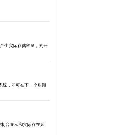
文戏情感细腻自然，动作戏激烈拳拳到肉，实现更强表演能力
支持中英文自由切换，具备更强的噪声鲁棒性
云聚AI 严选权益
SSL 证书
，一键激活高效办公新体验
精选AI产品，从模型到应用全链提效
堡垒机
AI 用量加速计划
应用
防火墙
、识别商机，让客服更高效、服务更出色。
新老同享，达量后返
千问办公
主机安全
NEW
据产生实际存储容量，则开
的智能体编程平台
一站式AI生产力平台
AI 应用及服务市场
伶鹊
企业级人与Agent协作平台，接入和调度多个数字员工
智能客服平台，对话机器人、对话分析、智能外呼
AI 应用
大模型服务平台百炼 - 全妙
大模型
应用创作平台
多模态内容创作工具，已接入 DeepSeek
系统，即可在下一个账期
自然语言处理
数据标注
机器学习
息提取
与 AI 智能体进行实时音视频通话
控制台显示和实际存在延
从文本、图片、视频中提取结构化的属性信息
构建支持视频理解的 AI 音视频实时通话应用