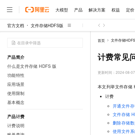
大模型
产品
解决方案
权益
定价
官方文档
文件存储HDFS版
大模型
产品
解决方案
权益
定价
云市场
伙伴
服务
了解阿里云
精选产品
精选解决方案
普惠上云
产品定价
精选商城
成为销售伙伴
售前咨询
为什么选择阿里云
千问AI平台
文件存储HDF
首页
了解云产品的定价详情
大模型服务平台百炼
千问办公，解锁你的工作
普惠上云 官方力荐
分销伙伴
在线服务
网站建设
什么是云计算
大
大模型服务与应用平台
企业级Agent产品，直接
云服务器38元/年起，超
计费常见
产品简介
咨询伙伴
多端小程序
技术领先
云上成本管理
售后服务
千问大模型
Agency Agents：拥
官方推荐返现计划
大模型
什么是文件存储 HDFS 版
大模型
精选产品
精选解决方案
Salesforce 国际版订阅
稳定可靠
管理和优化成本
多元化、高性能、安全可靠
推荐新用户得奖励，单订单
更新时间：
2024-08-07
销售伙伴合作计划
功能特性
自助服务
友盟天域
安全合规
人工智能与机器学习
AI
文本生成
无影云电脑
HappyHorse 打造一
云工开物
应用场景
本文列举
文件存储 H
无影生态合作计划
在线服务
观测云
分析师报告
随时随地安全接入的云上超
高校专属算力普惠，学生认
计算
互联网应用开发
使用限制
Qwen3.8-Max
HOT
计费
Salesforce On Alibaba C
工单服务
智能体时代全能旗舰模型
Tuya 物联网平台阿里云
研究报告与白皮书
基本概念
云解析DNS
快速拥有专属 OpenClaw
Consulting Partner 合
大数据
容器
开通文件存
免费试用
短信专区
蓝凌 OA
Qwen3.7-Plus
文件存储 
AI 大模型销售与服务生
产品计费
现代化应用
存储
天池大赛
能看、能想、能动手的多模
云原生大数据计算服务 Max
解决方案免费试用 新老
电子合同
删除存储数
计费说明
面向分析的企业级SaaS模
最高领取价值200元试用
安全
网络与CDN
AI 算法大赛
Qwen3-VL-Plus
使用文件系
畅捷通
账单查询