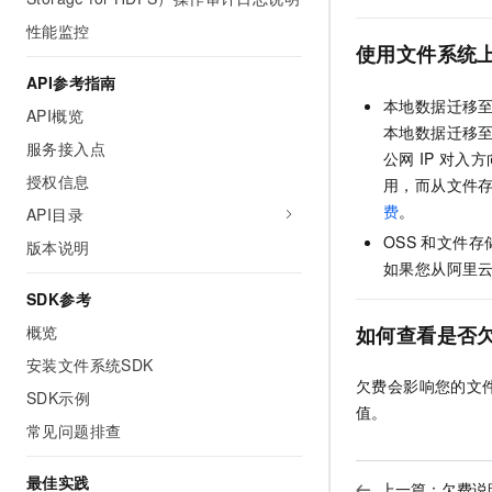
10 分钟在聊天系统中增加
专有云
性能监控
使用文件系统
API参考指南
本地数据迁移
API概览
本地数据迁移
服务接入点
公网
IP
对入方
授权信息
用，而从
文件存
费
。
API目录
OSS
和
文件存储
版本说明
如果您从阿里
SDK参考
如何查看是否
概览
安装文件系统SDK
欠费会影响您的
文件
SDK示例
值。
常见问题排查
最佳实践
上一篇：
欠费说