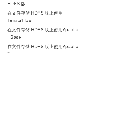
HDFS 版
在文件存储 HDFS 版上使用
TensorFlow
在文件存储 HDFS 版上使用Apache
HBase
在文件存储 HDFS 版上使用Apache
Tez
常见问题
文件存储 HDFS 版公测期间收费吗？
公测期间使用文件系统有哪些限制？
创建文件系统实例后，为什么无法访问
为什么选择阿里云
大模型
产品和定
文件存储 HDFS 版？
文件存储 HDFS 版支持Python SDK
什么是云计算
千问大模型
全部产品
吗？
全球基础设施
大模型服务
免费试用
技术领先
AI应用构建
产品动态
相关协议