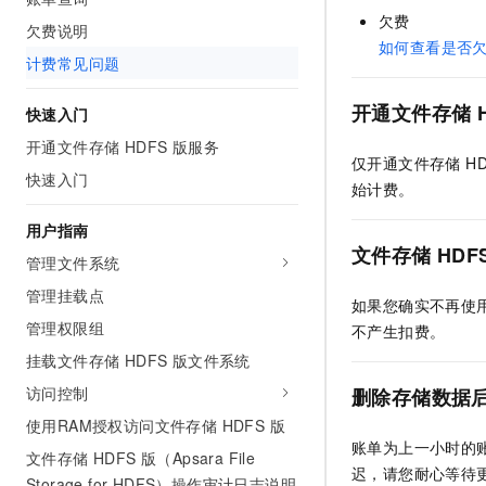
AI 产品 免费试用
网络
欠费
安全
云开发大赛
欠费说明
Tableau 订阅
1亿+ 大模型 tokens 和 
如何查看是否
计费常见问题
可观测
入门学习赛
中间件
AI空中课堂在线直播课
140+云产品 免费试用
大模型服务
上云与迁云
产品新客免费试用，最长1
开通
文件存储 H
数据库
快速入门
生态解决方案
千问AI平台-Token Plan
开通文件存储 HDFS 版服务
企业出海
大模型ACA认证体验
大数据计算
仅开通
文件存储 HD
助力企业全员 AI 认知与能
快速入门
行业生态解决方案
始计费。
政企业务
媒体服务
千问AI平台-模型体验
开发者生态解决方案
用户指南
在线体验全尺寸、多种模态
企业服务与云通信
文件存储 HDF
AI 开发和 AI 应用解决
管理文件系统
Happy 系列大模型
域名与网站
管理挂载点
如果您确实不再使
管理权限组
不产生扣费。
终端用户计算
挂载文件存储 HDFS 版文件系统
Serverless
大模型解决方案
访问控制
删除存储数据
开发工具
使用RAM授权访问文件存储 HDFS 版
快速部署 Dify，高效搭建 
账单为上一小时的
文件存储 HDFS 版（Apsara File
迁移与运维管理
迟，请您耐心等待
Storage for HDFS）操作审计日志说明