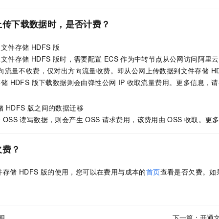
一个 AI 助手
即刻拥有 DeepSeek-R1 满血版
超强辅助，Bol
在企业官网、通讯软件中为客户提供 AI 客服
多种方案随心选，轻松解锁专属 DeepSeek
上传下载数据时，是否计费？
至
文件存储 HDFS 版
至
文件存储 HDFS 版
时，需要配置
ECS
作为中转节点从公网访问阿里云
向流量不收费，仅对出方向流量收费。即从公网上传数据到
文件存储 HD
储 HDFS 版
下载数据则会由弹性公网
IP
收取流量费用。更多信息，请
 HDFS 版
之间的数据迁移
云
OSS
读写数据，则会产生
OSS
请求费用，该费用由
OSS
收取。更
欠费？
存储 HDFS 版
的使用，您可以在费用与成本的
首页
查看是否欠费。如
明
下一篇：
开通文