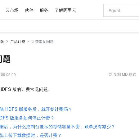
云市场
伙伴
服务
了解阿里云
AI 特惠
数据与 API
成为产品伙伴
企业增值服务
最佳实践
价格计算器
AI 场景体
基础软件
产品伙伴合
阿里云认证
市场活动
配置报价
大模型
S版
产品计费
计费常见问题
自助选配和估算价格
新方式
域名与网站
睿译宝，AI翻译排版一步到位
智启 AI 普惠权益
产品生态集成认证中心
企业支持计划
云上春晚
千问官方 MaaS 平台，为开发者和 Agent 而生，新用户赠送 1 亿 + tokens 额度
云服务器 EC
Qwen Aud
AI Coding
阿里云Maa
2026 阿里云
为企业打
数据集
Windows
大模型认证
模型
NEW
NEW
交付可用成果
值低价云产品抢先购
提供智能易用的域名与建站服务
上传文档即自动完成翻译和格式还原
至高享 1亿+免费 tokens，加速 Al 应用落地
安全可靠、弹
智能编程，一键
问题
产品生态伙伴
专家技术服务
云上奥运之旅
弹性计算合作
阿里云中企出
手机三要素
宝塔 Linux
全部认证
价格优势
有专属领域专家
对象存储 OSS
GLM-5.2：长任务时代开源旗舰模型
阿里云 OPC 创新助力计划
云数据库 RD
即刻拥有 DeepS
AI 电商营销
产品生态伙伴工作台
企业增值服务台
云栖战略参考
云存储合作计
云栖大会
身份实名认证
CentOS
训练营
推动算力普惠，释放技术红利
的大模型服务
最高返9万
多领域专家智能体,一键组建 AI 虚拟交付团队
至高百万元 Token 补贴，加速一人公司成长
稳定、安全、高性价比、高性能的云存储服务
真正可用的 1M 上下文,一次完成代码全链路开发
轻松解锁专属 Dee
从图文生成到
复制 MD 格式
 09:05:09
云上的中国
数据库合作计
活动全景
短信
Docker
图片和
站式影视创作平台
人工智能平台 PAI
Hermes Agent，打造自进化智能体
Token Plan 模型订阅计划
Qoder
5 分钟轻松部署
AI 广告创作
企业成长
大模型
NEW
信息公告
DFS 版
的计费常见问题。
看见新力量
云网络合作计
OCR 文字识别
JAVA
级电脑
证享300元代金券
可视化编排打通从文字构思到成片全链路闭环
一站式AI开发、训练和推理服务
自主进化，持久记忆，越用越聪明
Qwen3.8-Max 首发尝鲜，限时加量 10 倍，夜间低至2折
面向真实软件
图文、视频一
Kimi-K3
HappyHors
NEW
魔搭 Mode
loud
服务实践
官网公告
Kimi 最新旗舰模型，长程编程与推理利器
让文字生成流
金融模力时刻
Salesforce O
版
发票查验
全能环境
Qoder CN
Claude Code + GStack 打造工程团队
千问办公，限时限量积分加倍
云原生数据库 P
低代码高效构
AI 建站
NEW
作计划
储 HDFS 版服务后，就开始计费吗？
计划
创新中心
魔搭 ModelSc
健康状态
让AI从“聊天伙伴”进化为能干活的“数字员工”
覆盖公网/内网、递归/权威、移动APP等全场景解析服务
安装技能 GStack，拥有专属 AI 工程团队
你的AI工作搭子，覆盖日常办公高频场景
基于千问大模型等，支持代码智能生成、研发智能问答
0 代码专业建
客户案例
天气预报查询
操作系统
Deepseek-v4-pro
HappyHors
HDFS 版服务如何停止计费？
态合作计划
态智能体模型
旗舰 MoE 大模型，百万上下文与顶尖推理能力
图生视频，流
Compute
同享
容器服务 Kubernetes 版 ACK
万小智 AI 建站低至 15元/月
云防火墙
AI 短剧/漫剧
据后，为什么控制台显示的存储容量不变，账单没有减少？
快递物流查询
WordPress
成为服务伙
高校合作
式云数据仓库
点，立即开启云上创新
提供一站式管理容器应用的 K8s 服务
送.CN域名，送备案服务码
云原生的云上
AI助力短剧
GLM-5.2
Wan2.7-T
统上传下载数据时，是否计费？
Ubuntu