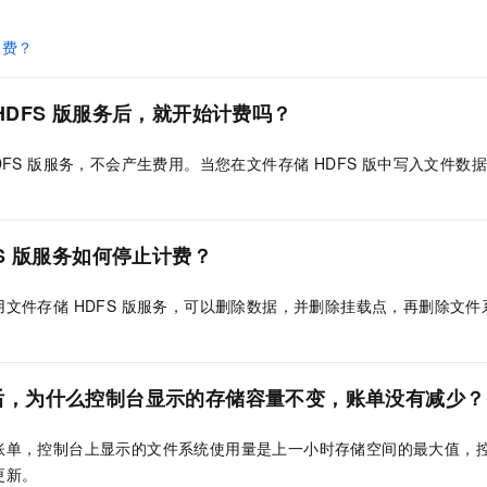
服务生态伙伴
视觉 Coding、空间感知、多模态思考等全面升级
1M上下文，专为长程任务能力而生
云工开物
企业应用
Night Plan 支持 Qwen 3.8-Max
AI 办公
NEW
Red Hat
30+ 款产品免费体验
夜间 5 折，Qwen/Meoo/TokenPlan 客户专享
AI智能应用
欠费？
科研合作
ERP
堂（旗舰版）
SUSE
智能客服
AI 应用构建
大模型原生
CRM
2个月
DFS 版
服务后，就开始计费吗？
自动承接线索
建站小程序
Qoder
大模型服务平台百炼-应用模版
OA 办公系统
HOT
NEW
FS 版
服务，不会产生费用。当您在
文件存储 HDFS 版
中写入文件数
面向真实软件
个人版上线、团队版降价；千问3.8-Max首发发尝鲜
丰富多元化的应用模版和解决方案
力提升
财税管理
模板建站
万有无界
大模型服务平台百炼-智能体
400电话
定制建站
的模型效果
灵活可视化地构建企业级 Agent
S 版
服务如何停止计费？
方案
广告营销
模板小程序
秒悟
人工智能平台 PAI
定制小程序
云端极速 AI 
新一代 AI 视频生成模型，深度适配广告营销等场景
AI Native 的算法工程平台，一站式完成建模、训练、推理服务部署
用
文件存储 HDFS 版
服务，可以删除数据，并删除挂载点，再删除文件
APP 开发
建站系统
后，为什么控制台显示的存储容量不变，账单没有减少？
AI 应用
10分钟微调：让0.6B模型媲美235B模型
多模态数据信
账单，控制台上显示的文件系统使用量是上一小时存储空间的最大值，
依托云原生高可用架构,实现Dify私有化部署
用1%尺寸在特定领域达到大模型90%以上效果
更新。