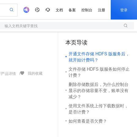
文档
备案
控制台
注册
登录
输入文档关键字查找
验
作计划
器
AI 活动
专业服务
服务伙伴合作计划
开发者社区
加入我们
服务平台百炼
阿里云 OPC 创新助力计划
本页导读
（1）
一站式生成采购清单，支持单品或批量购买
S
io：打造专属 AI 语音助手
S产品伙伴计划（繁花）
峰会
造的大模型服务与应用开发平台
轻量应用服务器
一句话生成原生可编辑精美 PPT 文稿
AI 生产力先锋
Al MaaS 服务伙伴赋能合作
域名
博文
Careers
至高可申请百万元
开通文件存储 HDFS 版服务后，
性可伸缩的云计算服务
开启高性价比 AI 编程新体验
Qwen-Audio-3.0-Realtime 端到端实时语音角色扮演
输入一句话想法, 轻松生成专业的 PPT
先锋实践拓展 AI 生产力的边界
快速构建应用程序和网站，即刻迈出上云第一步
Token 补贴，五大权
计划
海大会
伙伴信用分合作计划
商标
问答
社会招聘
就开始计费吗？
益加速 OPC 成功
S
eek-V4-Pro
数字证书管理服务（原SSL证书）
一键部署幻兽帕鲁游戏服务器
飞天发布时刻
HOT
文件存储 HDFS 版服务如何停止
划
备案
电子书
校园招聘
pSeek-V4-Pro
视频创作，一键激活电商全链路生产力
全托管，含MySQL、PostgreSQL、SQL Server、MariaDB多引擎
实现全站HTTPS，呈现可信的WEB访问
一键购买专属联机服务器，轻松开启游戏
所见，即是所愿
我的收藏
产品详情
更多支持
计费？
划
公司注册
镜像站
视频生成
语音识别与合成
删除存储数据后，为什么控制台
专属 QwenPaw
短信服务
漫剧工坊：一站式动画创作平台
AI 实训营
HOT
合作伙伴培训与认证
显示的存储容量不变，账单没有
划
上云迁移
的智能体编程平台
站生成，高效打造优质广告素材
从聊天伙伴进化为能主动干活的本地数字员工
快速生产连贯的高质量长漫剧
从基础到进阶，Agent 创客手把手教你
国内短信简单易用，安全可靠，秒级触达，全球覆盖200+国家和地区。
e-1.1-T2V
Qwen3-TTS-Flash
减少？
lScope
我要反馈
查询合作伙伴
畅细腻的高质量视频
离线语音合成大模型，多语言方言自适应，低延迟高稳定
n Alibaba Cloud ISV 合作
代维服务
olarDB
建企业门户网站
大数据开发治理平台 DataWorks
10 分钟搭建微信、支付宝小程序
使用文件系统上传下载数据时，
创新加速
ope
登录合作伙伴管理后台
我要建议
站，无忧落地极速上线
以可视化方式快速构建移动和 PC 门户网站
100%兼容MySQL、PostgreSQL，兼容Oracle，支持集中和分布式
高效部署网站，快速应用到小程序
Data Agent 驱动的一站式 Data+AI 开发治理平台
是否计费？
e-1.1-I2V
Cosyvoice-V3-Flash
安全
畅自然，细节丰富
如何查看是否欠费？
高表现力语音合成大模型，语音克隆听感自然
我要投诉
上云场景组合购
伴
边界网络安全防护产品
漫剧创作，剧本、分镜、视频高效生成
覆盖90%+业务场景，专享组合折扣价
2V
VPN
Fun-ASR