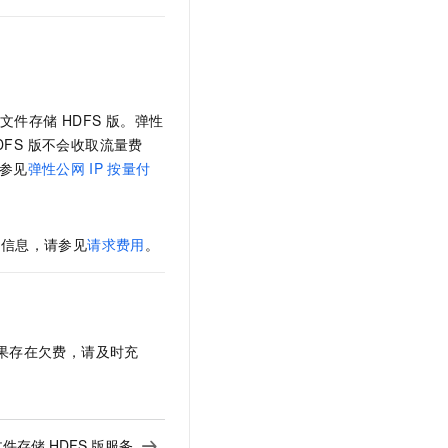
t.diy 一步搞定创意建站
构建大模型应用的安全防护体系
通过自然语言交互简化开发流程,全栈开发支持
通过阿里云安全产品对 AI 应用进行安全防护
文件存储 HDFS 版
。弹性
FS 版
不会收取流量费
参见
弹性公网
IP
按量付
多信息，请参见
请求费用
。
果存在欠费，请及时充
件存储 HDFS 版服务