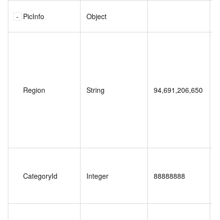
PicInfo
Object
Region
String
94,691,206,650
CategoryId
Integer
88888888