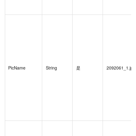
PicName
String
是
2092061_1.jpg