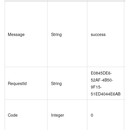
Message
String
success
E0845DE6-
52AF-4B50-
RequestId
String
9F15-
51ED4044E6AB
Code
Integer
0