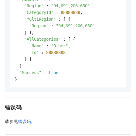
"Region"
 : 
"94,691,206,650"
,

"CategoryId"
 : 
88888888
,

"MultiRegion"
 : [ {

"Region"
 : 
"94,691,206,650"
    } ],

"AllCategories"
 : [ {

"Name"
 : 
"Other"
,

"Id"
 : 
88888888
    } ]

  },

"Success"
 : 
true
}
错误码
请参见
错误码
。