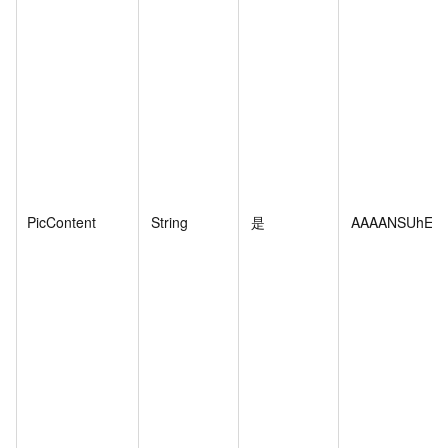
PicContent
String
是
AAAANSUhEUgA