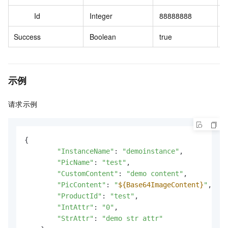
Id
Integer
88888888
Success
Boolean
true
示例
请求示例
{

"InstanceName"
: 
"demoinstance"
,

"PicName"
: 
"test"
,

"CustomContent"
: 
"demo content"
,

"PicContent"
: 
"
${Base64ImageContent}
"
,

"ProductId"
: 
"test"
,

"IntAttr"
: 
"0"
,

"StrAttr"
: 
"demo str attr"