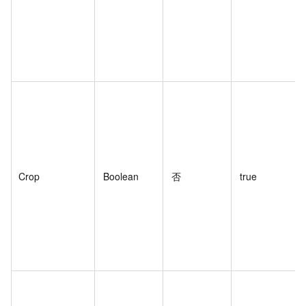
Crop
Boolean
否
true