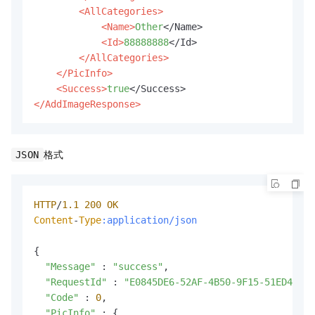
<AllCategories>
<Name>
Other
</Name>

<Id>
88888888
</Id>

</AllCategories>
</PicInfo>
<Success>
true
</AddImageResponse>
格式
JSON
HTTP
/
1.1
200
OK
Content
-
Type
:application/json
{

"Message"
 : 
"success"
,

"RequestId"
 : 
"E0845DE6-52AF-4B50-9F15-51ED4044E
"Code"
 : 
0
,

"PicInfo"
 : {
