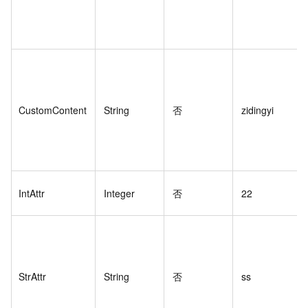
CustomContent
String
否
zidingyi
IntAttr
Integer
否
22
StrAttr
String
否
ss