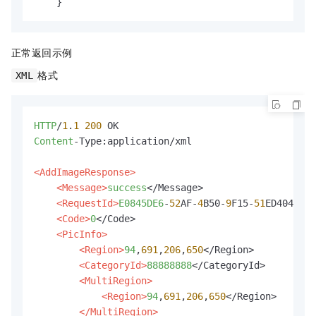
    }
正常返回示例
格式
XML
HTTP
/
1
.
1
200
Content
-Type:application/xml

<AddImageResponse>
<Message>
success
</Message>

<RequestId>
E0845DE6
-
52
AF-
4
B50-
9
F15-
51
ED4044E6A
<Code>
0
</Code>

<PicInfo>
<Region>
94
,
691
,
206
,
650
</Region>

<CategoryId>
88888888
</CategoryId>

<MultiRegion>
<Region>
94
,
691
,
206
,
650
</Region>

</MultiRegion>