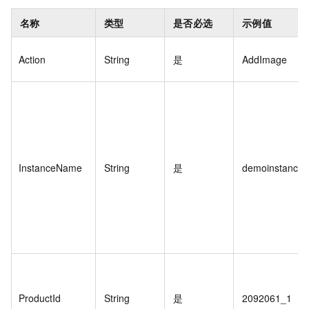
名称
类型
是否必选
示例值
Action
String
是
AddImage
InstanceName
String
是
demoinstance1
ProductId
String
是
2092061_1