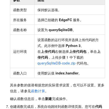
函数类型
保持默认选项。
所在服务
选择已创建的
EdgeFC
服务。
函数名称
设置为
querySqliteDB
。
设置函数的运行环境并选择上传代码的方
式。此示例中选择
Python 3
。
运行环境
在
上传代码
右侧选择
上传代码包
，单击
上
传代码
，上传步骤
1
中下载的
querySqliteDB-code.zip
代码包。
函数入口
使用默认值
index.handler
。
其余参数的值请根据您的实际需求设置，也可以不设置。更多
信息，请参见
函数计算
。
确认函数信息后，单击
新建
完成操作。
创建函数完成后，系统自动跳转到函数详情页面。您可在
代码