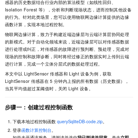
感器的历史数据结合行业内部的算法模型（如线性回归、
Isolation Forest
等），分析和判断现场状态，进而控制其他设备
的行为。针对此类场景，您可以使用物联网边缘计算提供的边缘
函数计算，实现本地过程控制。
物联网边缘计算，致力于构建近端边缘层与云端计算层协同处理
的新模式。对于自动化领域来说，近端边缘层可以对传感器数据
进行处理或纠正，对传感器的故障进行预判断、预处理，完成对
现场的控制和故障诊断，同时将经过修正的数据实时上传到云端
进行计算，完成一个立体分层式的数据处理过程。
本文中以
LightSensor
传感器和
Light
设备为例，获取
LightSensor
传感器在
5
分钟内上报的所有数据（历史数据），
当其平均值超过某阈值时，关闭
Light
设备。
步骤一：创建过程控制函数
下载本地过程控制函数
querySqliteDB-code.zip
。
登录
函数计算控制台
。
如尚未开通该服务，请阅读并选中
我已阅读并同意
，单击
立即