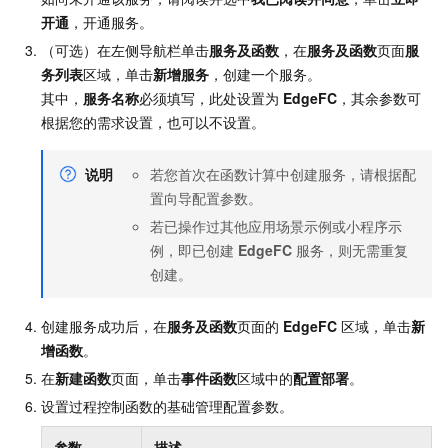
开通
，开通服务。
（可选）在左侧导航栏单击
服务及函数
，在
服务及函数
页面
服
务列表
区域，单击
新增服务
，创建一个服务。
其中，
服务名称
必须填写，此处设置为
EdgeFC
，其余参数可
根据您的需求设置，也可以不设置。
说明
若您首次在函数计算中创建服务，请根据配
置向导配置参数。
若已操作过其他应用场景示例或小程序示
例，即已创建
EdgeFC
服务，则无需重复
创建。
创建服务成功后，在
服务及函数
页面的
EdgeFC
区域，单击
新
增函数
。
在
新建函数
页面，单击
事件函数
区域中的
配置部署
。
设置过程控制函数的基础管理配置参数。
参数
描述