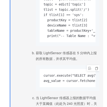
topic = edict['topic']

tlist = topic.split('/')

if tlist[1] == 'sys':

  productKey = tlist[2]

  deviceName = tlist[3]

  tableName = productKey+'_'+devic
  print("-- Table Name : "+tableN
获取
LightSensor
传感器在
5
分钟内上报
的所有数据，并求其平均值。
cursor.execute("SELECT avg(VALUE)
avg_value = cursor.fetchone()[0]
当
LightSensor
传感器上报的数据平均值
大于某阈值（此处为
240
光照度）时，关