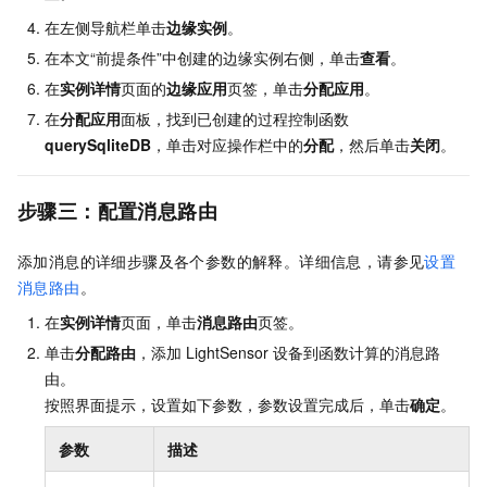
在左侧导航栏单击
边缘实例
。
在本文“前提条件”中创建的边缘实例右侧，单击
查看
。
在
实例详情
页面的
边缘应用
页签，单击
分配应用
。
在
分配应用
面板，找到已创建的过程控制函数
querySqliteDB
，单击对应操作栏中的
分配
，然后单击
关闭
。
步骤三：配置消息路由
添加消息的详细步骤及各个参数的解释。详细信息，请参见
设置
消息路由
。
在
实例详情
页面，单击
消息路由
页签。
单击
分配路由
，添加
LightSensor
设备到函数计算的消息路
由。
按照界面提示，设置如下参数，参数设置完成后，单击
确定
。
参数
描述