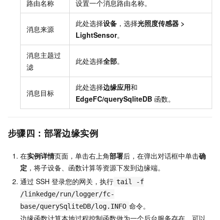
路由名称
设置一个消息路由名称。
此处选择
设备
，选择
光照度传感器
>
消息来源
LightSensor
。
消息主题过
此处选择
全部
。
滤
此处选择
边缘应用
和
消息目标
EdgeFC/querySqliteDB
函数。
步骤四：部署边缘实例
在
实例详情
页面，单击右上角
部署
后，在弹出对话框中单击
确
定
，将子设备、函数计算等资源下发到边缘端。
通过
SSH
登录您的网关，执行
tail -f
/linkedge/run/logger/fc-
命令。
base/querySqliteDB/log.INFO
边缘函数计算本地过程控制函数做为一个后台服务存在，可以