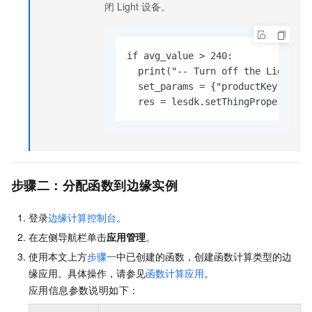
闭
Light
设备。
if avg_value > 240:

  print("-- Turn off the Light.")

  set_params = {"productKey": "a1
  res = lesdk.setThingProperties(
步骤二：分配函数到边缘实例
登录
边缘计算控制台
。
在左侧导航栏单击
应用管理
。
使用本文上方
步骤一
中已创建的函数，创建函数计算类型的边
缘应用。具体操作，请参见
函数计算应用
。
应用信息参数说明如下：