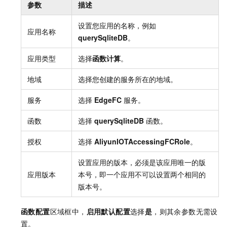
参数
描述
设置您应用的名称，例如
应用名称
querySqliteDB
。
应用类型
选择
函数计算
。
地域
选择您创建的服务所在的地域。
服务
选择
EdgeFC
服务。
函数
选择
querySqliteDB
函数。
授权
选择
AliyunIOTAccessingFCRole
。
设置应用的版本，必须是该应用唯一的版
应用版本
本号，即一个应用不可以设置两个相同的
版本号。
函数配置
区域框中，
启用默认配置
选择
是
，则其余参数无需设
置。