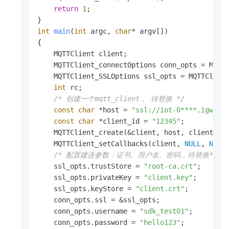
return
1
;

int
main
(
int
 argc, 
char
* argv[])
{

    MQTTClient client;

    MQTTClient_connectOptions conn_opts = MQTTC
    MQTTClient_SSLOptions ssl_opts = MQTTClient
int
 rc;

/* 创建一个mqtt_client， 待替换 */
const
char
 *host = 
"ssl://iot-0****.igw.io
const
char
 *client_id = 
"12345"
;

    MQTTClient_create(&client, host, client_id
    MQTTClient_setCallbacks(client, 
NULL
, 
NULL
/* 配置建连参数：证书、用户名、密码，待替换*/
    ssl_opts.trustStore = 
"root-ca.crt"
;

    ssl_opts.privateKey = 
"client.key"
;

    ssl_opts.keyStore = 
"client.crt"
;

    conn_opts.ssl = &ssl_opts;

    conn_opts.username = 
"sdk_test01"
;

    conn_opts.password = 
"hello123"
;
