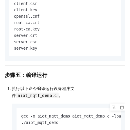
client.csr

client.key

openssl.cnf

root-ca.crt

root-ca.key

server.crt

server.csr

server.key
步骤五：编译运行
执行以下命令编译运行设备程序文
件
。
aiot_mqtt_demo.c
gcc -o aiot_mqtt_demo aiot_mqtt_demo.c -lpaho-m
./aiot_mqtt_demo