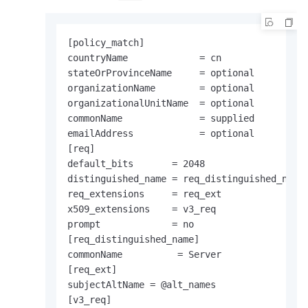
[policy_match]

countryName             = cn

stateOrProvinceName     = optional

organizationName        = optional

organizationalUnitName  = optional

commonName              = supplied

emailAddress            = optional

[req]

default_bits       = 2048

distinguished_name = req_distinguished_name

req_extensions     = req_ext

x509_extensions    = v3_req

prompt             = no

[req_distinguished_name]

commonName          = Server

[req_ext]

subjectAltName = @alt_names

[v3_req]
