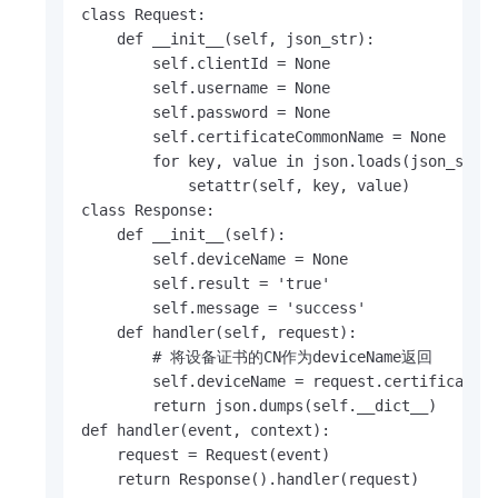
class Request:

    def __init__(self, json_str):

        self.clientId = None

        self.username = None

        self.password = None

        self.certificateCommonName = None

        for key, value in json.loads(json_str).
            setattr(self, key, value)

class Response:

    def __init__(self):

        self.deviceName = None

        self.result = 'true'

        self.message = 'success'

    def handler(self, request):

        # 将设备证书的CN作为deviceName返回

        self.deviceName = request.certificateCo
        return json.dumps(self.__dict__)

def handler(event, context):

    request = Request(event)

    return Response().handler(request)