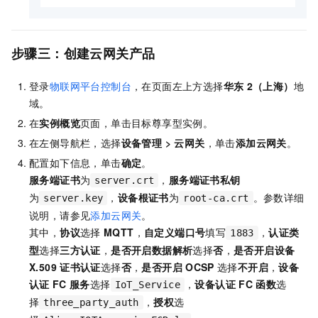
步骤三：创建云网关产品
登录
物联网平台控制台
，在页面左上方选择
华东
2（上海）
地
域。
在
实例概览
页面，单击目标尊享型实例。
在左侧导航栏，选择
设备管理 > 云网关
，单击
添加云网关
。
配置如下信息，单击
确定
。
服务端证书
为
，
服务端证书私钥
server.crt
为
，
设备根证书
为
。参数详细
server.key
root-ca.crt
说明，请参见
添加云网关
。
其中，
协议
选择
MQTT
，
自定义端口号
填写
，
认证类
1883
型
选择
三方认证
，
是否开启数据解析
选择
否
，
是否开启设备
X.509
证书认证
选择
否
，
是否开启
OCSP
选择
不开启
，
设备
认证
FC
服务
选择
，
设备认证
FC
函数
选
IoT_Service
择
，
授权
选
three_party_auth