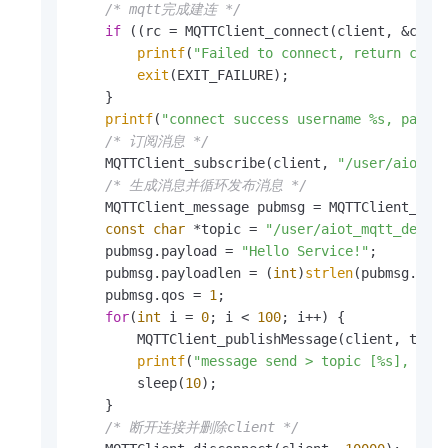
/* mqtt完成建连 */
if
 ((rc = MQTTClient_connect(client, &conn_
printf
(
"Failed to connect, return code
exit
(EXIT_FAILURE);

    }

printf
(
"connect success username %s, passw
/* 订阅消息 */
    MQTTClient_subscribe(client, 
"/user/aiot_m
/* 生成消息并循环发布消息 */
    MQTTClient_message pubmsg = MQTTClient_mess
const
char
 *topic = 
"/user/aiot_mqtt_demo_
    pubmsg.payload = 
"Hello Service!"
;

    pubmsg.payloadlen = (
int
)
strlen
(pubmsg.payl
    pubmsg.qos = 
1
;

for
(
int
 i = 
0
; i < 
100
; i++) {

        MQTTClient_publishMessage(client, topi
printf
(
"message send > topic [%s], pay
        sleep(
10
);

    }

/* 断开连接并删除client */