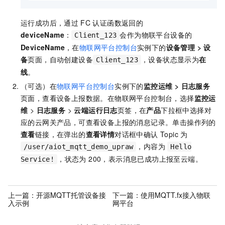
运行成功后，通过
FC
认证函数返回的
deviceName
：
会作为物联平台设备的
Client_123
DeviceName
，在
物联网平台控制台
实例下的
设备管理 > 设
备
页面，自动创建设备
，设备状态显示为
在
Client_123
线
。
（可选）在
物联网平台控制台
实例下的
监控运维 > 日志服务
页面，查看设备上报数据。在物联网平台控制台，选择
监控运
维
>
日志服务
>
云端运行日志
页签，在
产品
下拉框中选择对
应的云网关产品，可查看设备上报的消息记录。单击操作列的
查看
链接，在弹出的
查看详情
对话框中确认 Topic 为
，内容为
/user/aiot_mqtt_demo_upraw
Hello
，状态为 200，表示消息已成功上报至云端。
Service!
上一篇：
开源MQTT托管设备接
下一篇：
使用MQTT.fx接入物联
入示例
网平台