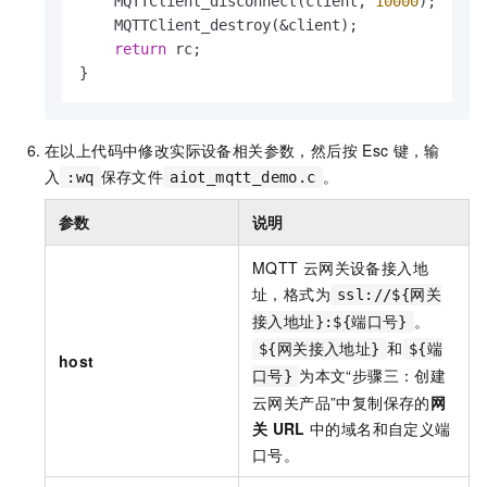
    MQTTClient_disconnect(client, 
10000
);

    MQTTClient_destroy(&client);

return
 rc;

}
在以上代码中修改实际设备相关参数，然后按
Esc
键，输
入
保存文件
。
:wq
aiot_mqtt_demo.c
参数
说明
MQTT
云网关设备接入地
址，格式为
ssl://${网关
。
接入地址}:${端口号}
和
${网关接入地址}
${端
host
为本文“步骤三：创建
口号}
云网关产品”中复制保存的
网
关
URL
中的域名和自定义端
口号。