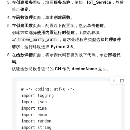
在
创建服务
面板，填写
服务名称
，例如：
IoT_Service
，然后
单击
确定。
在
函数管理
页面，单击
创建函数
。
在
创建函数
页面，配置以下配置项，然后单击
创建
。
创建方式选择
使用内置运行时创建
，函数名称填
写
，请求处理程序类型选择
处理事件
three_party_auth
请求
，运行环境选择
Python 3.6
。
在
函数详情
页面，将示例代码替换为以下代码，单击
部署代
码
。
认证函数将设备证书的
CN
作为
deviceName
返回。
# -*- coding: utf-8 -*-

import logging

import json

import time

import enum

import random

import string
