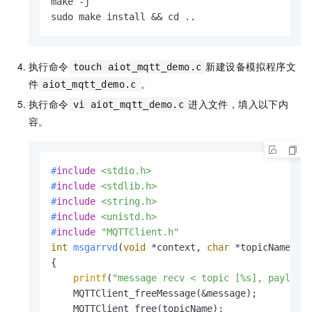
make -j

sudo make install && cd ..
执行命令
新建设备模拟程序文
touch aiot_mqtt_demo.c
件
。
aiot_mqtt_demo.c
执行命令
进入文件，填入以下内
vi aiot_mqtt_demo.c
容。
#
include
<stdio.h>
#
include
<stdlib.h>
#
include
<string.h>
#
include
<unistd.h>
#
include
"MQTTClient.h"
int
msgarrvd
(
void
 *context, 
char
 *topicName, 
i
{

printf
(
"message recv < topic [%s], payload
    MQTTClient_freeMessage(&message);

    MQTTClient_free(topicName);
