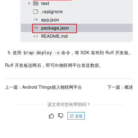
使用
命令，将
SDK
发布到
Ruff
开发板。
$rap deploy -s
Ruff
开发板连网后，即可向物联网平台发送数据。
上一篇：
Android Things接入物联网平台
下一篇：
概述
该文章对您有帮助吗？
反馈