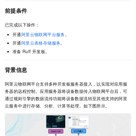
前提条件
已完成以下操作：
开通
阿里云物联网平台服务
。
开通
阿里云表格存储服务
。
准备
Ruff
开发板。
背景信息
阿里云物联网平台支持多种开发板服务器接入，以实现对应用服
务器的远程控制。应用服务器将设备数据传入物联网平台后，可
通过规则引擎的数据流传功能将设备数据流转至其他支持的阿里
云服务中进行存储、分析、计算等处理。如下图所示。