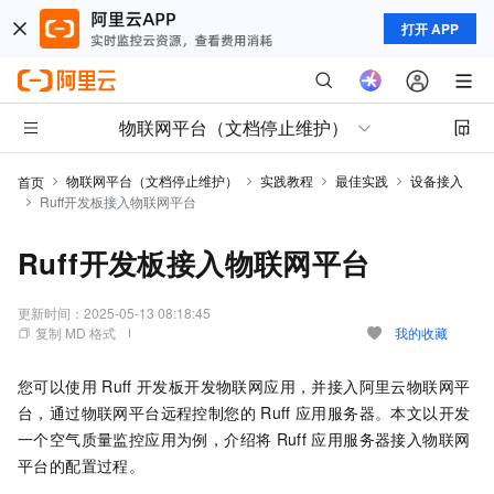
打开 APP
物联网平台（文档停止维护）
物联网平台（文档停止维护）
实践教程
最佳实践
设备接入
首页
Ruff开发板接入物联网平台
Ruff开发板接入物联网平台
更新时间：
2025-05-13 08:18:45
复制 MD 格式
我的收藏
您可以使用
Ruff
开发板开发物联网应用，并接入阿里云物联网平
台，通过物联网平台远程控制您的
Ruff
应用服务器。本文以开发
一个空气质量监控应用为例，介绍将
Ruff
应用服务器接入物联网
平台的配置过程。