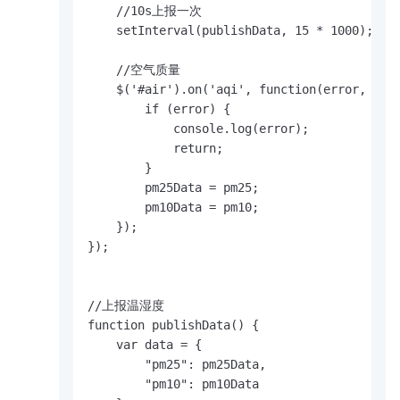
    //10s上报一次

    setInterval(publishData, 15 * 1000);

    //空气质量

    $('#air').on('aqi', function(error, pm25
        if (error) {

            console.log(error);

            return;

        }

        pm25Data = pm25;

        pm10Data = pm10;

    });

});

//上报温湿度

function publishData() {

    var data = {

        "pm25": pm25Data,

        "pm10": pm10Data
