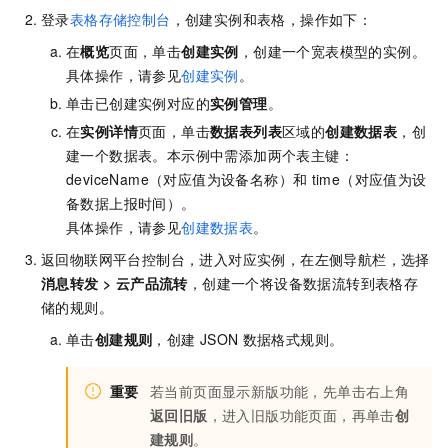
登录
表格存储控制台
，创建实例和表格，操作如下：
在
概览
页面，单击
创建实例
，创建一个宽表模型的实例。
具体操作，请参见
创建实例
。
单击已创建实例对应的
实例管理
。
在
实例详情
页面，单击
数据表列表
区域的
创建数据表
，创
建一个数据表。本示例中需添加两个表主键：
deviceName（对应值为设备名称）和
time（对应值为设
备数据上报时间）。
具体操作，请参见
创建数据表
。
返回物联网平台控制台，进入对应实例，在左侧导航栏，选择
消息转发
>
云产品流转
，创建一个将设备数据流转到表格存
储的规则。
单击
创建规则
，创建
JSON
数据格式规则。
重要
若当前页面显示新版功能，先单击右上角
返回旧版
，进入旧版功能页面，再单击
创
建规则
。