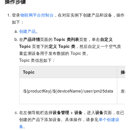
操作步骤
登录
物联网平台控制台
，
在对应实例下
创建产品和设备，操作
如下：
创建产品
。
在
产品详情
页面的
Topic
类列表
页签，单击
自定义
Topic
页签下的
定义
Topic
类
，然后自定义一个空气质
量监测设备用于发布数据的
Topic
类。
Topic
类信息如下：
Topic
操作
/${productKey}/${deviceName}/user/pm25data
发布
在左侧导航栏选择
设备管理
>
设备
，进入
设备
页面，在已
创建的产品下添加设备。具体操作，请参见
单个创建设
备
。