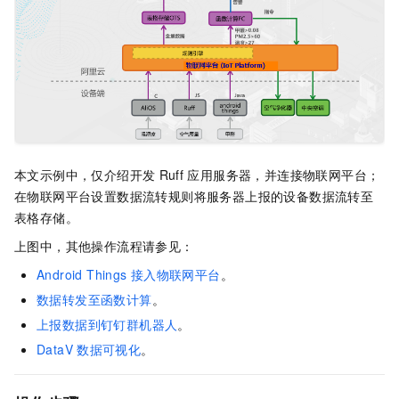
本文示例中，仅介绍开发
Ruff
应用服务器，并连接物联网平台；
在物联网平台设置数据流转规则将服务器上报的设备数据流转至
表格存储。
上图中，其他操作流程请参见：
Android Things
接入物联网平台
。
数据转发至函数计算
。
上报数据到钉钉群机器人
。
DataV
数据可视化
。