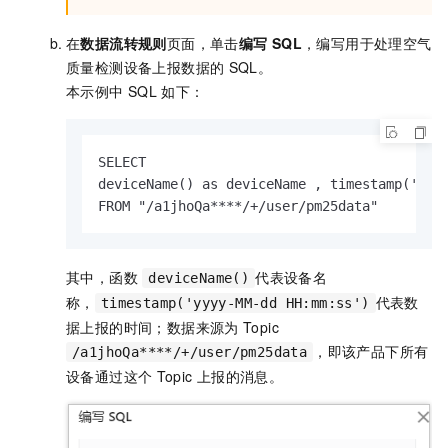
在
数据流转规则
页面，单击
编写
SQL
，编写用于处理空气
质量检测设备上报数据的
SQL。
本示例中
SQL
如下：
SELECT 

deviceName() as deviceName , timestamp('yyyy
FROM "/a1jhoQa****/+/user/pm25data"
其中，函数
代表设备名
deviceName()
称，
代表数
timestamp('yyyy-MM-dd HH:mm:ss')
据上报的时间；数据来源为
Topic
，即该产品下所有
/a1jhoQa****/+/user/pm25data
设备通过这个
Topic
上报的消息。