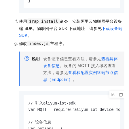
}
使用
命令，安装阿里云物联网平台设备
$rap install
端
SDK。物联网平台
SDK
下载地址，请参见
下载设备端
SDK
。
修改
主程序。
index.js
说明
设备证书信息查看方法，请参见
查看具体
设备信息
。设备的
MQTT
接入域名查看
方法，请参见
查看和配置实例终端节点信
息（Endpoint）
。
// 引入aliyun-iot-sdk

var MQTT = require('aliyun-iot-device-mqtt')
// 设备信息

var options = {
