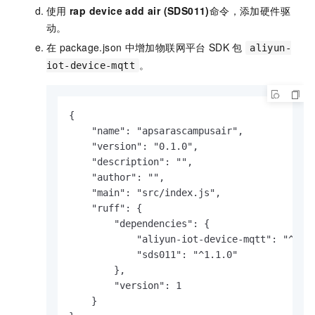
使用
rap device add air (SDS011)
命令，添加硬件驱
动。
在
package.json
中增加物联网平台
SDK
包
aliyun-
。
iot-device-mqtt
{

    "name": "apsarascampusair",

    "version": "0.1.0",

    "description": "",

    "author": "",

    "main": "src/index.js",

    "ruff": {

        "dependencies": {

            "aliyun-iot-device-mqtt": "^0.0.
            "sds011": "^1.1.0"

        },

        "version": 1

    }
