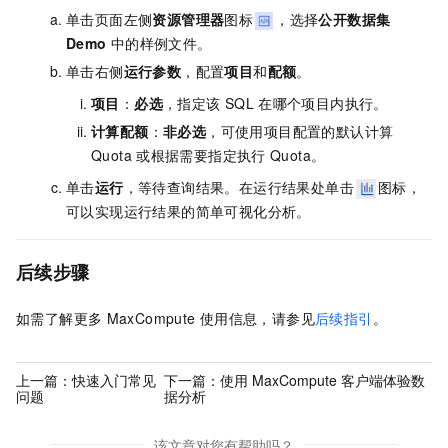
单击页面左侧
资源管理器
图标
，选择
公开数据集
Demo
中的样例文件。
单击右侧
运行参数
，配置
项目
和
配额
。
项目
：
必选
，指定该
SQL
在哪个项目内执行。
计算配额
：
非必选
，可使用项目配置的默认计算
Quota
或根据需要指定执行
Quota。
单击
运行
，等待查询结果。在运行结果处单击
图标，
可以实现运行结果的简单可视化分析。
后续步骤
如需了解更多
MaxCompute
使用信息，请参见
后续指引
。
上一篇：
快速入门常见
下一篇：
使用 MaxCompute 客户端体验数
问题
据分析
该文章对您有帮助吗？