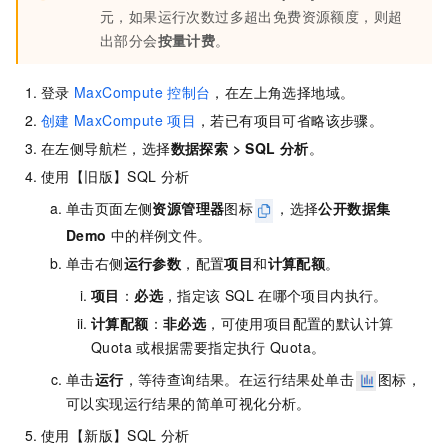
元，如果运行次数过多超出免费资源额度，则超
出部分会
按量计费
。
登录
MaxCompute
控制台
，在左上角选择地域。
创建
MaxCompute
项目
，若已有项目可省略该步骤。
在左侧导航栏，选择
数据探索
>
SQL
分析
。
使用【旧版】SQL
分析
单击页面左侧
资源管理器
图标
，选择
公开数据集
Demo
中的样例文件。
单击右侧
运行参数
，配置
项目
和
计算配额
。
项目
：
必选
，指定该
SQL
在哪个项目内执行。
计算配额
：
非必选
，可使用项目配置的默认计算
Quota
或根据需要指定执行
Quota。
单击
运行
，等待查询结果。在运行结果处单击
图标，
可以实现运行结果的简单可视化分析。
使用【新版】SQL
分析