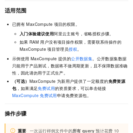
适用范围
已拥有
MaxCompute
项目的权限。
入门体验建议使用
阿里云主账号，省略授权步骤。
如果
RAM
用户没有项目操作权限，需要联系待操作的
MaxCompute
项目管理员
授权
。
示例使用
MaxCompute
提供的
公开数据集
。公开数据集数据
只能用于产品测试，数据将不做周期更新，且不保障数据准确
性，因此请勿用于正式生产。
（可选）
MaxCompute
为新用户提供了一定额度的
免费资源
包
，如果满足
免费试用
的资质要求，可以单击链接
MaxCompute
免费试用
申请免费资源包。
操作步骤
重要
一次运行样例文件中的
所有
query
预计花费
10