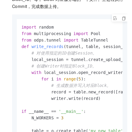
Commit，完成数据上传。
import
from
 multiprocessing 
import
from
 odps.tunnel 
import
def
write_records
(
tunnel, table, session_id,
# 对使用指定的ID创建Session。
    local_session = tunnel.create_upload_sess
# 创建Writer时指定Block_ID。
with
 local_session.open_record_writer(bl
for
 i 
in
range
(
5
):

# 生成数据并写入对应Block。
            record = table.new_record([rando
            writer.write(record)

if
 __name__ == 
'__main__'
:

    N_WORKERS = 
3
    table = o.create_table(
'my_new_table'
, 
'