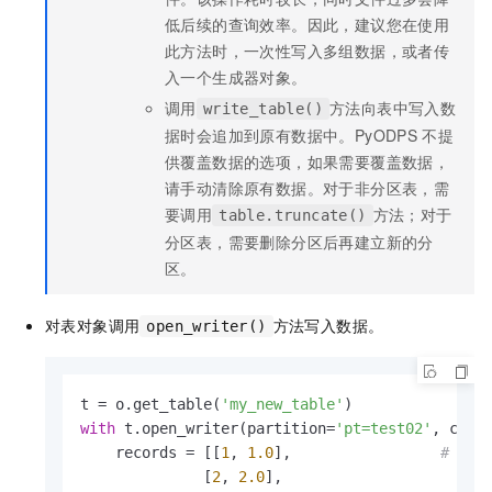
低后续的查询效率。因此，建议您在使用
此方法时，一次性写入多组数据，或者传
入一个生成器对象。
调用
方法向表中写入数
write_table()
据时会追加到原有数据中。PyODPS
不提
供覆盖数据的选项，如果需要覆盖数据，
请手动清除原有数据。对于非分区表，需
要调用
方法；对于
table.truncate()
分区表，需要删除分区后再建立新的分
区。
对表对象调用
方法写入数据。
open_writer()
t = o.get_table(
'my_new_table'
with
 t.open_writer(partition=
'pt=test02'
, crea
    records = [[
1
, 
1.0
],                 
# 此处
              [
2
, 
2.0
],
