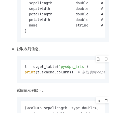
  sepallength           double      # 片长
  sepalwidth            double      # 片宽
  petallength           double      # 瓣长
  petalwidth            double      # 瓣宽
  name                  string      # 种类

}
获取表列信息。
t = o.get_table(
'pyodps_iris'
print
(t.schema.columns)  
# 获取表pyodps_i
返回值示例如下。
[<column sepallength, type double>,
