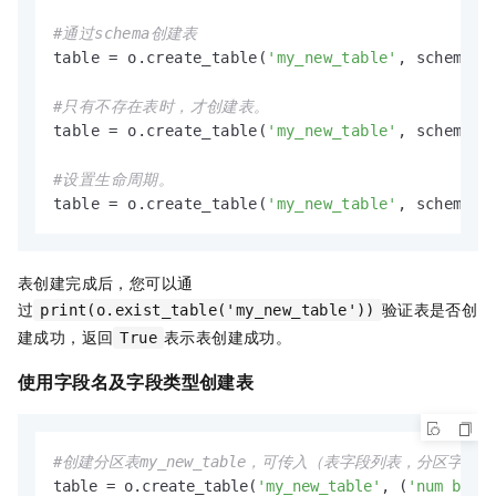
#通过schema创建表
table = o.create_table(
'my_new_table'
, schema)

#只有不存在表时，才创建表。
table = o.create_table(
'my_new_table'
, schema, 
#设置生命周期。
table = o.create_table(
'my_new_table'
, schema, 
表创建完成后，您可以通
过
验证表是否创
print(o.exist_table('my_new_table'))
建成功，返回
表示表创建成功。
True
使用字段名及字段类型创建表
#创建分区表my_new_table，可传入（表字段列表，分区字段
table = o.create_table(
'my_new_table'
, (
'num bigin