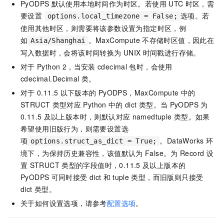
PyODPS
默认使用本地时间作为时区。若使用
UTC
时区，需
要设置
选项。若
options.local_timezone = False;
使用其他时区，则需要将该参数设置为指定时区，例
如
。MaxCompute
不存储时区值，因此在
Asia/Shanghai
写入数据时，会将该时间转换为
UNIX
时间戳进行存储。
对于
Python 2，当安装
cdecimal
包时，会使用
cdecimal.Decimal
类。
对于
0.11.5
以下版本的
PyODPS，MaxCompute
中的
STRUCT
类型对应
Python
中的
dict
类型。当
PyODPS
为
0.11.5
及以上版本时，则默认对应
namedtuple
类型。如果
希望使用旧版行为，则需要设置选
项
。DataWorks
环
options.struct_as_dict = True;
境下，为保持历史兼容性，该值默认为
False。为
Record
设
置
STRUCT
类型的字段值时，0.11.5
及以上版本的
PyODPS
可同时接受
dict
和
tuple
类型，而旧版则只接受
dict
类型。
关于如何设置选项，请参考
配置选项
。