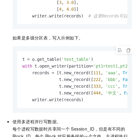
              [
3
, 
3.0
],

              [
4
, 
4.0
]]

    writer.write(records)  
# 这里Records可以是
如果是多级分区表，写入示例如下。
t = o.get_table(
'test_table'
with
 t.open_writer(partition=
'pt1=test1,pt2=te
    records = [t.new_record([
111
, 
'aaa'
, 
True
]
               t.new_record([
222
, 
'bbb'
, 
False
]
               t.new_record([
333
, 
'ccc'
, 
True
])
               t.new_record([
444
, 
'中文'
, 
False
    writer.write(records)
使用多进程并行写数据。
每个进程写数据时共享同一个
Session_ID，但是有不同的
Block_ID。每个
Block
对应服务端的一个文件。主进程执行