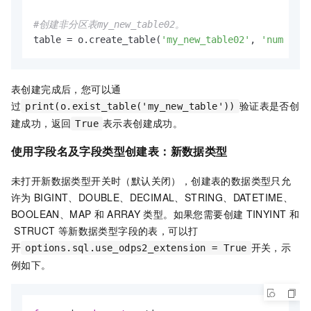
#创建非分区表my_new_table02。
table = o.create_table(
'my_new_table02'
, 
'num bigi
表创建完成后，您可以通
过
验证表是否创
print(o.exist_table('my_new_table'))
建成功，返回
表示表创建成功。
True
使用字段名及字段类型创建表：新数据类型
未打开新数据类型开关时（默认关闭），创建表的数据类型只允
许为
BIGINT、DOUBLE、DECIMAL、STRING、DATETIME、
BOOLEAN、MAP
和
ARRAY
类型。如果您需要创建
TINYINT
和
STRUCT
等新数据类型字段的表，可以打
开
开关，示
options.sql.use_odps2_extension = True
例如下。