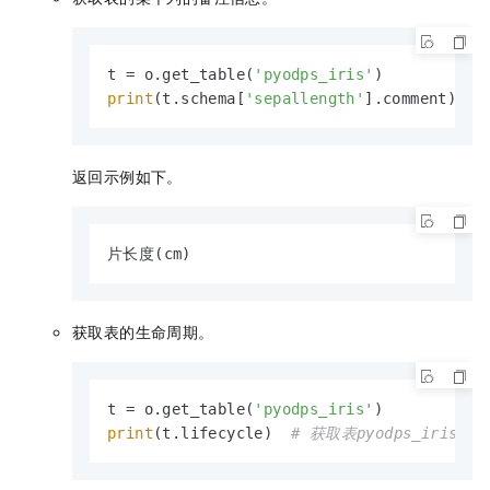
t = o.get_table(
'pyodps_iris'
print
(t.schema[
'sepallength'
].comment)  
#
返回示例如下。
片长度(cm)
获取表的生命周期。
t = o.get_table(
'pyodps_iris'
print
(t.lifecycle)  
# 获取表pyodps_iris的