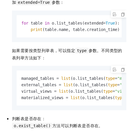
加
参数：
extended=True
for
 table 
in
 o.list_tables(extended=
True
):

print
(table.name, table.creation_time)
如果需要按类型列举表，可以指定
参数。不同类型的
type
表列举方法如下：
managed_tables = 
list
(o.list_tables(
type
=
"mana
external_tables = 
list
(o.list_tables(
type
=
"ext
virtual_views = 
list
(o.list_tables(
type
=
"virtu
materialized_views = 
list
(o.list_tables(
type
=
"
判断表是否存在：
方法可以判断表是否存在。
o.exist_table()