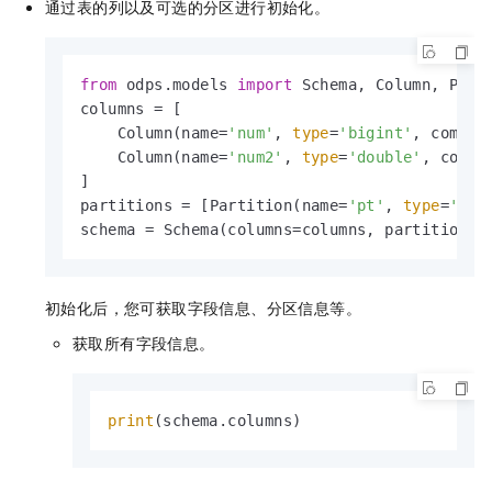
通过表的列以及可选的分区进行初始化。
from
 odps.models 
import
 Schema, Column, Parti
columns = [

    Column(name=
'num'
, 
type
=
'bigint'
, commen
    Column(name=
'num2'
, 
type
=
'double'
, comme
]

partitions = [Partition(name=
'pt'
, 
type
=
'str
schema = Schema(columns=columns, partitions=
初始化后，您可获取字段信息、分区信息等。
获取所有字段信息。
print
(schema.columns)