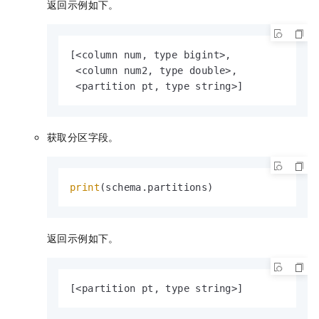
返回示例如下。
[<column num, type bigint>,

 <column num2, type double>,

 <partition pt, type string>]
获取分区字段。
print
(schema.partitions)
返回示例如下。
[<partition pt, type string>]