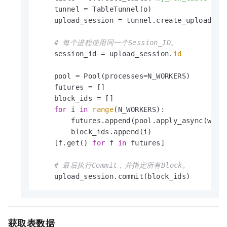
    tunnel = TableTunnel(o)

    upload_session = tunnel.create_upload_ses
# 每个进程使用同一个Session_ID。
    session_id = upload_session.
id
    pool = Pool(processes=N_WORKERS)

    futures = []

    block_ids = []

for
 i 
in
range
(N_WORKERS):

        futures.append(pool.apply_async(write
        block_ids.append(i)

    [f.get() 
for
 f 
in
 futures]

# 最后执行Commit，并指定所有Block。
    upload_session.commit(block_ids)
获取表数据