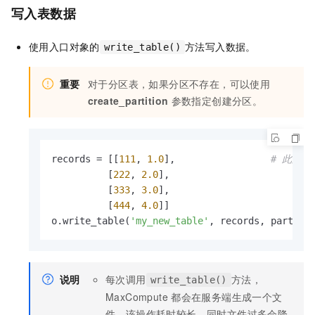
写入表数据
使用入口对象的
方法写入数据。
write_table()
重要
对于分区表，如果分区不存在，可以使用
create_partition
参数指定创建分区。
records = [[
111
, 
1.0
],                 
# 此处可
          [
222
, 
2.0
],

          [
333
, 
3.0
],

          [
444
, 
4.0
]]

o.write_table(
'my_new_table'
, records, partiti
说明
每次调用
方法，
write_table()
MaxCompute
都会在服务端生成一个文
件。该操作耗时较长，同时文件过多会降