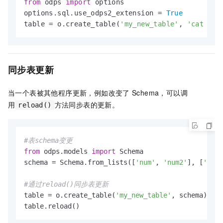
from
 odps 
import
 options

options.sql.use_odps2_extension = 
True
table = o.create_table(
'my_new_table'
, 
'cat sma
同步表更新
当一个表被其他程序更新，例如改变了
Schema，可以调
用
方法同步表的更新。
reload()
#表schema变更
from
 odps.models 
import
 Schema

schema = Schema.from_lists([
'num'
, 
'num2'
], [
'bigi
#通过reload()同步表更新
table = o.create_table(
'my_new_table'
, schema)

table.reload()