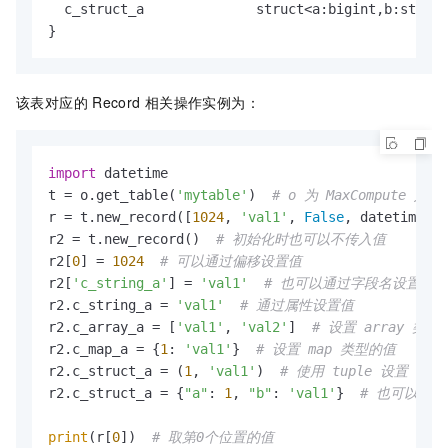
  c_struct_a              struct<a:bigint,b:string
}
该表对应的
Record
相关操作实例为：
import
 datetime

t = o.get_table(
'mytable'
)  
# o 为 MaxCompute 入
r = t.new_record([
1024
, 
'val1'
, 
False
, datetime.da
r2 = t.new_record()  
# 初始化时也可以不传入值
r2[
0
] = 
1024
# 可以通过偏移设置值
r2[
'c_string_a'
] = 
'val1'
# 也可以通过字段名设置值
r2.c_string_a = 
'val1'
# 通过属性设置值
r2.c_array_a = [
'val1'
, 
'val2'
]  
# 设置 array 类型
r2.c_map_a = {
1
: 
'val1'
}  
# 设置 map 类型的值
r2.c_struct_a = (
1
, 
'val1'
)  
# 使用 tuple 设置 str
r2.c_struct_a = {
"a"
: 
1
, 
"b"
: 
'val1'
}  
# 也可以使用 
print
(r[
0
])  
# 取第0个位置的值