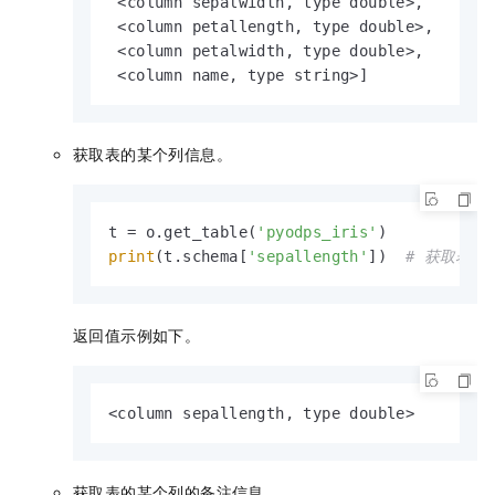
 <column sepalwidth, type double>,

 <column petallength, type double>,

 <column petalwidth, type double>,

 <column name, type string>]
获取表的某个列信息。
t = o.get_table(
'pyodps_iris'
print
(t.schema[
'sepallength'
])  
# 获取表pyo
返回值示例如下。
<column sepallength, type double>
获取表的某个列的备注信息。