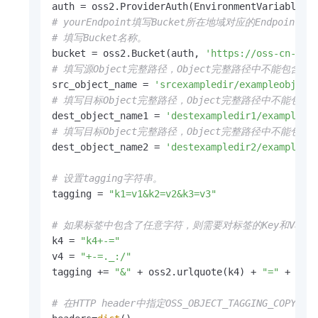
# yourEndpoint填写Bucket所在地域对应的Endpoint。以
# 填写Bucket名称。
bucket = oss2.Bucket(auth, 
'https://oss-cn-han
# 填写源Object完整路径，Object完整路径中不能包含Bucket名
src_object_name = 
'srcexampledir/exampleobject
# 填写目标Object完整路径，Object完整路径中不能包含Bucke
dest_object_name1 = 
'destexampledir1/exampleob
# 填写目标Object完整路径，Object完整路径中不能包含Bucke
dest_object_name2 = 
'destexampledir2/exampleob
# 设置tagging字符串。
tagging = 
"k1=v1&k2=v2&k3=v3"
# 如果标签中包含了任意字符，则需要对标签的Key和Value
k4 = 
"k4+-="
v4 = 
"+-=._:/"
tagging += 
"&"
 + oss2.urlquote(k4) + 
"="
 + oss2
# 在HTTP header中指定OSS_OBJECT_TAGGING_C