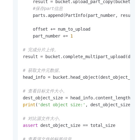
    result = bucket.upload_part_copy(bucket.buc
#保存part信息
    parts.append(PartInfo(part_number, result.e
    offset += num_to_upload

    part_number += 
1
# 完成分片上传。
result = bucket.complete_multipart_upload(dest_
# 获取文件元数据。
head_info = bucket.head_object(dest_object_name
# 查看目标文件大小。
print
(
'dest object size:'
, dest_object_size)

# 对比源文件大小。
assert
 dest_object_size == total_size

# 查看源文件的标签信息。