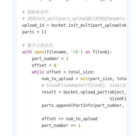
# 初始化分片。
# 调用init_multipart_upload接口时指定heade
upload_id = bucket.init_multipart_upload(object
parts = []

# 逐个上传分片。
with
open
(filename, 
'rb'
) 
as
 fileobj:

    part_number = 
1
    offset = 
0
while
 offset < total_size:

        num_to_upload = 
min
(part_size, total_si
# SizedFileAdapter(fileobj, s
        result = bucket.upload_part(object_name
                                    SizedFileAd
        parts.append(PartInfo(part_number, resu
        offset += num_to_upload

        part_number += 
1