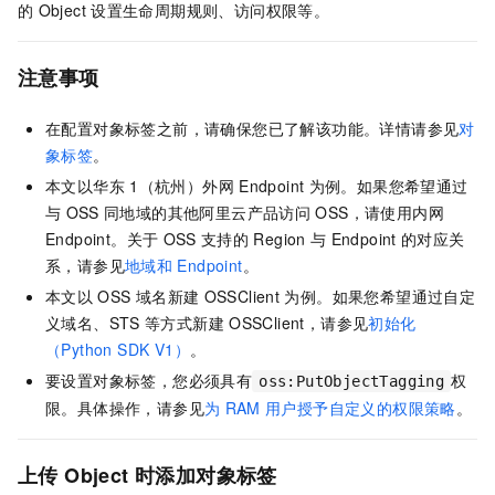
的
Object
设置生命周期规则、访问权限等。
注意事项
在配置对象标签之前，请确保您已了解该功能。详情请参见
对
象标签
。
本文以华东
1（杭州）外网
Endpoint
为例。如果您希望通过
与
OSS
同地域的其他阿里云产品访问
OSS，请使用内网
Endpoint。关于
OSS
支持的
Region
与
Endpoint
的对应关
系，请参见
地域和
Endpoint
。
本文以
OSS
域名新建
OSSClient
为例。如果您希望通过自定
义域名、STS
等方式新建
OSSClient，请参见
初始化
（Python SDK V1）
。
要设置对象标签，您必须具有
权
oss:PutObjectTagging
限。具体操作，请参见
为
RAM
用户授予自定义的权限策略
。
上传
Object
时添加对象标签