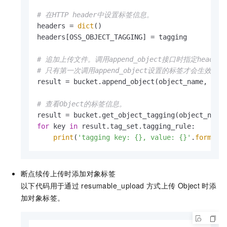
# 在HTTP header中设置标签信息。
headers = 
dict
()

headers[OSS_OBJECT_TAGGING] = tagging

# 追加上传文件。调用append_object接口时指定head
# 只有第一次调用append_object设置的标签才会生
result = bucket.append_object(object_name, 
0
, 
# 查看Object的标签信息。
for
 key 
in
 result.tag_set.tagging_rule:

print
(
'tagging key: {}, value: {}'
.
format
(
断点续传上传时添加对象标签
以下代码用于通过
resumable_upload
方式上传
Object
时添
加对象标签。