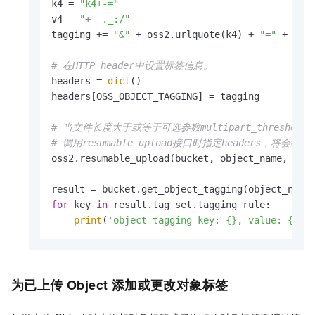
k4 = 
"k4+-="
v4 = 
"+-=._:/"
tagging += 
"&"
 + oss2.urlquote(k4) + 
"="
 + oss2
# 在HTTP header中设置标签信息。
headers = 
dict
()

headers[OSS_OBJECT_TAGGING] = tagging

# 当文件长度大于或等于可选参数multipart_thresho
# 调用resumable_upload接口时指定headers，将
oss2.resumable_upload(bucket, object_name, loca
for
 key 
in
 result.tag_set.tagging_rule:

print
(
'object tagging key: {}, value: {}'
.
为已上传
Object
添加或更改对象标签