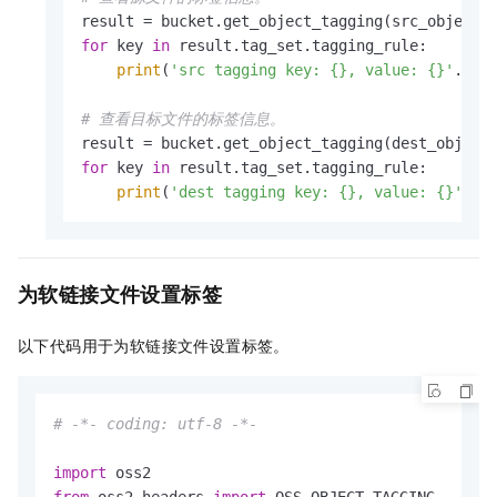
for
 key 
in
 result.tag_set.tagging_rule:

print
(
'src tagging key: {}, value: {}'
.
for
# 查看目标文件的标签信息。
for
 key 
in
 result.tag_set.tagging_rule:

print
(
'dest tagging key: {}, value: {}'
.
fo
为软链接文件设置标签
以下代码用于为软链接文件设置标签。
# -*- coding: utf-8 -*-
import
from
 oss2.headers 
import