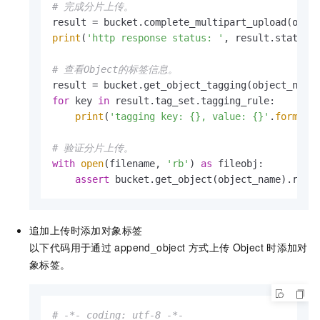
# 完成分片上传。
print
(
'http response status: '
, result.status)

# 查看Object的标签信息。
for
 key 
in
 result.tag_set.tagging_rule:

print
(
'tagging key: {}, value: {}'
.
format
(
# 验证分片上传。
with
open
(filename, 
'rb'
) 
as
 fileobj:

assert
 bucket.get_object(object_name).read
追加上传时添加对象标签
以下代码用于通过
append_object
方式上传
Object
时添加对
象标签。
# -*- coding: utf-8 -*-