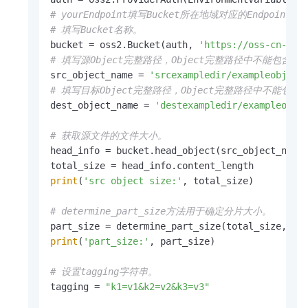
# yourEndpoint填写Bucket所在地域对应的Endpoint。以
# 填写Bucket名称。
bucket = oss2.Bucket(auth, 
'https://oss-cn-han
# 填写源Object完整路径，Object完整路径中不能包含Bucket名
src_object_name = 
'srcexampledir/exampleobject
# 填写目标Object完整路径，Object完整路径中不能包含Bucke
dest_object_name = 
'destexampledir/exampleobje
# 获取源文件的文件大小。
head_info = bucket.head_object(src_object_name)
print
(
'src object size:'
, total_size)

# determine_part_size方法用于确定分片大小。
part_size = determine_part_size(total_size, pr
print
(
'part_size:'
, part_size)

# 设置tagging字符串。
tagging = 
"k1=v1&k2=v2&k3=v3"