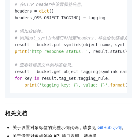
# 在HTTP header中设置标签信息。
headers = 
dict
()

headers[OSS_OBJECT_TAGGING] = tagging

# 添加软链接。
# 调用put_symlink接口时指定headers，将会给软链接文件
print
(
'http response status: '
, result.status)

# 查看软链接文件的标签信息。
for
 key 
in
 result.tag_set.tagging_rule:

print
(
'tagging key: {}, value: {}'
.
format
(key,
相关文档
关于设置对象标签的完整示例代码，请参见
GitHub
示例
。
关于设置对象标签的
API
接口说明，请参见