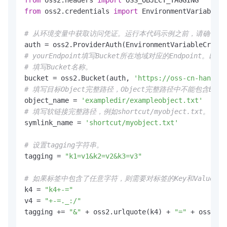
from
 oss2.credentials 
import
 EnvironmentVariableCr
# 从环境变量中获取访问凭证。运行本代码示例之前，请确保已设置环境变量OS
# yourEndpoint填写Bucket所在地域对应的Endpoint。以华东1
# 填写Bucket名称。
bucket = oss2.Bucket(auth, 
'https://oss-cn-hangzho
# 填写目标Object完整路径，Object完整路径中不能包含Bucket名称
object_name = 
'exampledir/exampleobject.txt'
# 填写软链接完整路径，例如shortcut/myobject.txt。
symlink_name = 
'shortcut/myobject.txt'
# 设置tagging字符串。
tagging = 
"k1=v1&k2=v2&k3=v3"
# 如果标签中包含了任意字符，则需要对标签的Key和Value做U
k4 = 
"k4+-="
v4 = 
"+-=._:/"
tagging += 
"&"
 + oss2.urlquote(k4) + 
"="
 + oss2.ur