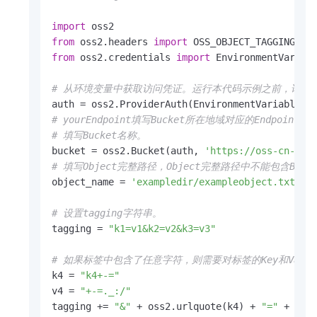
import
from
 oss2.headers 
import
from
 oss2.credentials 
import
 EnvironmentVariabl
# 从环境变量中获取访问凭证。运行本代码示例之前，请确保已设置环境变
# yourEndpoint填写Bucket所在地域对应的Endpoint。以
# 填写Bucket名称。
bucket = oss2.Bucket(auth, 
'https://oss-cn-han
# 填写Object完整路径，Object完整路径中不能包含Bucket名
object_name = 
'exampledir/exampleobject.txt'
# 设置tagging字符串。
tagging = 
"k1=v1&k2=v2&k3=v3"
# 如果标签中包含了任意字符，则需要对标签的Key和Value
k4 = 
"k4+-="
v4 = 
"+-=._:/"
tagging += 
"&"
 + oss2.urlquote(k4) + 
"="
 + oss2