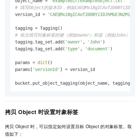
object_name = 
'exampledir/exampleobject.txt'
# 填写Object的版本ID，例如CAEQMxiBgICAof2D0BYiIDJhMGE3
version_id = 
'CAEQMxiBgICAof2D0BYiIDJhMGE3N2M1YTI1
# 依次填写对象标签的键（例如owner）和值（例如John）。
tagging.tag_set.add(
'owner'
, 
'John'
)

tagging.tag_set.add(
'type'
, 
'document'
)

params = 
dict
()

params[
'versionId'
] = version_id

bucket.put_object_tagging(object_name, tagging, pa
拷贝
Object
时设置对象标签
拷贝
Object
时，可以指定如何设置目标
Object
的对象标签。取
值如下：