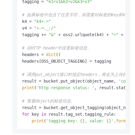
tagging = 
"k1=v1&k2=v2&k3=v3"
# 如果标签中包含了任意字符，则需要对标签的Key和Value
k4 = 
"k4+-="
v4 = 
"+-=._:/"
tagging += 
"&"
 + oss2.urlquote(k4) + 
"="
 + oss2
# 在HTTP header中设置标签信息。
headers = 
dict
()

headers[OSS_OBJECT_TAGGING] = tagging

# 调用put_object接口时指定headers，将会为上传的
result = bucket.put_object(object_name, 
'conte
print
(
'http response status: '
, result.status)

# 查看Object的标签信息。
for
 key 
in
 result.tag_set.tagging_rule:

print
(
'tagging key: {}, value: {}'
.
format
(