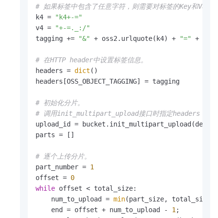
# 如果标签中包含了任意字符，则需要对标签的Key和Value
k4 = 
"k4+-="
v4 = 
"+-=._:/"
tagging += 
"&"
 + oss2.urlquote(k4) + 
"="
 + oss2
# 在HTTP header中设置标签信息。
headers = 
dict
()

headers[OSS_OBJECT_TAGGING] = tagging

# 初始化分片。
# 调用init_multipart_upload接口时指定header
upload_id = bucket.init_multipart_upload(dest_o
parts = []

# 逐个上传分片。
part_number = 
1
offset = 
0
while
 offset < total_size:

    num_to_upload = 
min
(part_size, total_size -
    end = offset + num_to_upload - 
1
;
