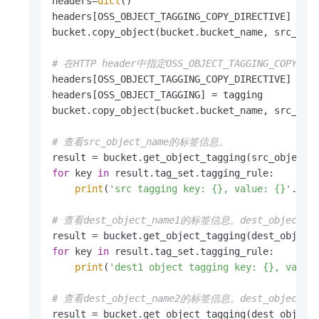
headers=
dict
()

headers[OSS_OBJECT_TAGGING_COPY_DIRECTIVE] = 
'
bucket.copy_object(bucket.bucket_name, src_obje
# 在HTTP header中指定OSS_OBJECT_TAGGING_COPY
headers[OSS_OBJECT_TAGGING_COPY_DIRECTIVE] = 
'
headers[OSS_OBJECT_TAGGING] = tagging

bucket.copy_object(bucket.bucket_name, src_obje
# 查看src_object_name的标签信息。
for
 key 
in
 result.tag_set.tagging_rule:

print
(
'src tagging key: {}, value: {}'
.
for
# 查看dest_object_name1的标签信息。dest_object
for
 key 
in
 result.tag_set.tagging_rule:

print
(
'dest1 object tagging key: {}, value
# 查看dest_object_name2的标签信息。dest_object_