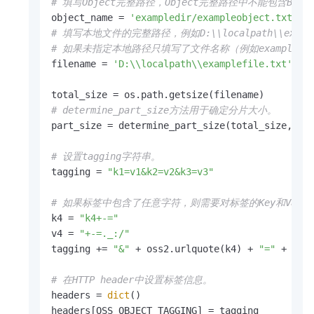
# 填写Object完整路径，Object完整路径中不能包含Bucket名
object_name = 
'exampledir/exampleobject.txt'
# 填写本地文件的完整路径，例如D:\\localpath\\exampl
# 如果未指定本地路径只填写了文件名称（例如examplef
filename = 
'D:\\localpath\\examplefile.txt'
# determine_part_size方法用于确定分片大小。
part_size = determine_part_size(total_size, pr
# 设置tagging字符串。
tagging = 
"k1=v1&k2=v2&k3=v3"
# 如果标签中包含了任意字符，则需要对标签的Key和Value
k4 = 
"k4+-="
v4 = 
"+-=._:/"
tagging += 
"&"
 + oss2.urlquote(k4) + 
"="
 + oss2
# 在HTTP header中设置标签信息。
headers = 
dict
()

headers[OSS_OBJECT_TAGGING] = tagging
