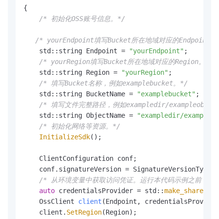
{

/* 初始化OSS账号信息。*/
/* yourEndpoint填写Bucket所在地域对应的Endpoint。
    std::string Endpoint = 
"yourEndpoint"
;

/* yourRegion填写Bucket所在地域对应的Region。以
    std::string Region = 
"yourRegion"
;

/* 填写Bucket名称，例如examplebucket。*/
    std::string BucketName = 
"examplebucket"
;

/* 填写文件完整路径，例如exampledir/exampleobj
    std::string ObjectName = 
"exampledir/exampleob
/* 初始化网络等资源。*/
InitializeSdk
();

    ClientConfiguration conf;

    conf.signatureVersion = SignatureVersionType::
/* 从环境变量中获取访问凭证。运行本代码示例之前，请确保已设置环境
auto
 credentialsProvider = std::
make_shared
<En
OssClient 
client
(Endpoint, credentialsProvider
    client.
SetRegion
(Region);
