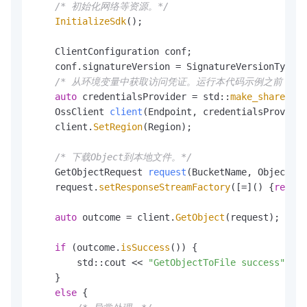
/* 初始化网络等资源。*/
InitializeSdk
();

    ClientConfiguration conf;

    conf.signatureVersion = SignatureVersionType::
/* 从环境变量中获取访问凭证。运行本代码示例之前，请确保已设置环境
auto
 credentialsProvider = std::
make_shared
<En
OssClient 
client
(Endpoint, credentialsProvider
    client.
SetRegion
(Region);

/* 下载Object到本地文件。*/
GetObjectRequest 
request
(BucketName, ObjectNam
    request.
setResponseStreamFactory
([=]() {
return
auto
 outcome = client.
GetObject
(request);

if
 (outcome.
isSuccess
()) {    

        std::cout << 
"GetObjectToFile success"
 << 
    }

else
 {
