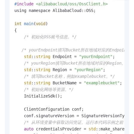
#
include
<alibabacloud/oss/OssClient.h>
using namespace AlibabaCloud::OSS;

int
main
(
void
)
{

/* 初始化OSS账号信息。*/
/* yourEndpoint填写Bucket所在地域对应的Endpoint。
std
::
string
 Endpoint = 
"yourEndpoint"
;

/* yourRegion填写Bucket所在地域对应的Region。以
std
::
string
 Region = 
"yourRegion"
;

/* 填写Bucket名称，例如examplebucket。*/
std
::
string
 BucketName = 
"examplebucket"
;

/* 初始化网络等资源。*/
    InitializeSdk();

    ClientConfiguration conf;

    conf.signatureVersion = SignatureVersionType::
/* 从环境变量中获取访问凭证。运行本代码示例之前，请确保已设置环境
auto
 credentialsProvider = 
std
::make_shared<En