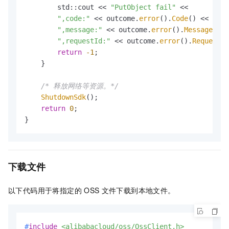
        std::cout << 
"PutObject fail"
 <<

",code:"
 << outcome.
error
().
Code
() <<

",message:"
 << outcome.
error
().
Message
() <
",requestId:"
 << outcome.
error
().
RequestId
return
-1
;

    }

/* 释放网络等资源。*/
ShutdownSdk
();

return
0
;

}
下载文件
以下代码用于将指定的
OSS
文件下载到本地文件。
#
include
<alibabacloud/oss/OssClient.h>