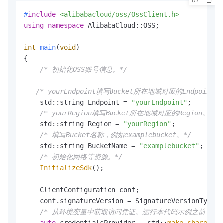
#
include
<alibabacloud/oss/OssClient.h>
using
namespace
 AlibabaCloud::OSS;

int
main
(
void
)
{

/* 初始化OSS账号信息。*/
/* yourEndpoint填写Bucket所在地域对应的Endpoint。
    std::string Endpoint = 
"yourEndpoint"
;

/* yourRegion填写Bucket所在地域对应的Region。以
    std::string Region = 
"yourRegion"
;

/* 填写Bucket名称，例如examplebucket。*/
    std::string BucketName = 
"examplebucket"
;

/* 初始化网络等资源。*/
InitializeSdk
();

    ClientConfiguration conf;

    conf.signatureVersion = SignatureVersionType::
/* 从环境变量中获取访问凭证。运行本代码示例之前，请确保已设置环境
auto
 credentialsProvider = std::
make_shared
<En