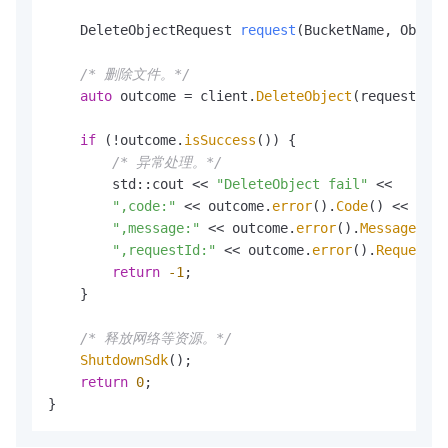
DeleteObjectRequest 
request
(BucketName, Object
/* 删除文件。*/
auto
 outcome = client.
DeleteObject
(request);

if
 (!outcome.
isSuccess
()) {

/* 异常处理。*/
        std::cout << 
"DeleteObject fail"
 <<

",code:"
 << outcome.
error
().
Code
() <<

",message:"
 << outcome.
error
().
Message
() <
",requestId:"
 << outcome.
error
().
RequestId
return
-1
;

    }

/* 释放网络等资源。*/
ShutdownSdk
();

return
0
;

}