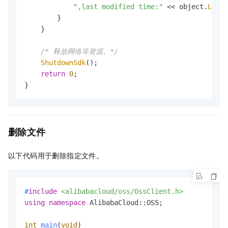
",last modified time:"
 << object.
LastM
        }      

    }

/* 释放网络等资源。*/
ShutdownSdk
();

return
0
;

}
删除文件
以下代码用于删除指定文件。
#
include
<alibabacloud/oss/OssClient.h>
using
namespace
 AlibabaCloud::OSS;

int
main
(
void
)