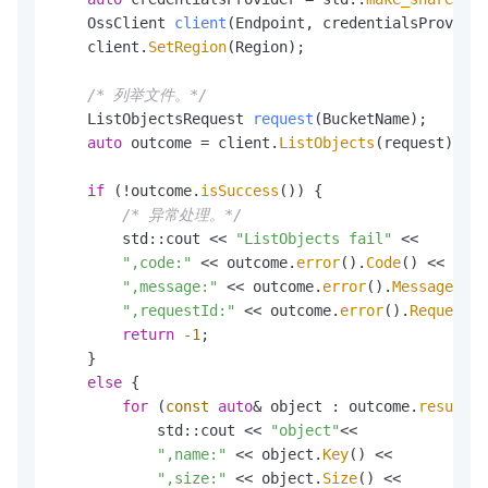
OssClient 
client
(Endpoint, credentialsProvider
    client.
SetRegion
(Region);

/* 列举文件。*/
ListObjectsRequest 
request
(BucketName)
;

auto
 outcome = client.
ListObjects
(request);

if
 (!outcome.
isSuccess
()) {    

/* 异常处理。*/
        std::cout << 
"ListObjects fail"
 <<

",code:"
 << outcome.
error
().
Code
() <<

",message:"
 << outcome.
error
().
Message
() <
",requestId:"
 << outcome.
error
().
RequestId
return
-1
;  

    }

else
 {

for
 (
const
auto
& object : outcome.
result
()
            std::cout << 
"object"
<<

",name:"
 << object.
Key
() <<

",size:"
 << object.
Size
() <<
