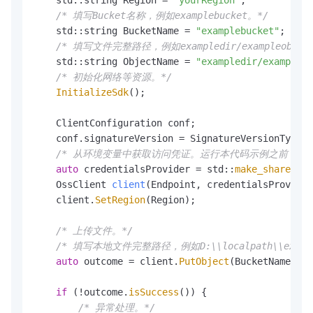
    std::string Region = 
"yourRegion"
;

/* 填写Bucket名称，例如examplebucket。*/
    std::string BucketName = 
"examplebucket"
;

/* 填写文件完整路径，例如exampledir/exampleobj
    std::string ObjectName = 
"exampledir/exampleob
/* 初始化网络等资源。*/
InitializeSdk
();

    ClientConfiguration conf;

    conf.signatureVersion = SignatureVersionType::
/* 从环境变量中获取访问凭证。运行本代码示例之前，请确保已设置环境
auto
 credentialsProvider = std::
make_shared
<En
OssClient 
client
(Endpoint, credentialsProvider
    client.
SetRegion
(Region);

/* 上传文件。*/
/* 填写本地文件完整路径，例如D:\\localpath\\exampl
auto
 outcome = client.
PutObject
(BucketName, Ob
if
 (!outcome.
isSuccess
()) {

/* 异常处理。*/