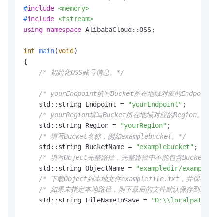
#
include
<memory>
#
include
<fstream>
using
namespace
 AlibabaCloud::OSS;

int
main
(
void
)
{

/* 初始化OSS账号信息。*/
/* yourEndpoint填写Bucket所在地域对应的Endpoint
    std::string Endpoint = 
"yourEndpoint"
;

/* yourRegion填写Bucket所在地域对应的Region。以
    std::string Region = 
"yourRegion"
;

/* 填写Bucket名称，例如examplebucket。*/
    std::string BucketName = 
"examplebucket"
;

/* 填写Object完整路径，完整路径中不能包含Bucket名称，例如
    std::string ObjectName = 
"exampledir/exampleob
/* 下载Object到本地文件examplefile.txt，
/* 如果未指定本地路径，则下载后的文件默认保存到示例
    std::string FileNametoSave = 
"D:\\localpath\\e