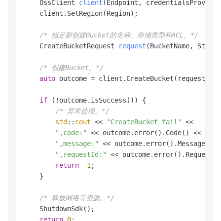
    OssClient 
client
(Endpoint, credentialsProvider
    client.SetRegion(Region);

/* 指定新创建Bucket的名称、存储类型和ACL。*/
    CreateBucketRequest 
request
(BucketName, Storag
/* 创建Bucket。*/
auto
 outcome = client.CreateBucket(request);

if
 (!outcome.isSuccess()) {

/* 异常处理。*/
std
::
cout
 << 
"CreateBucket fail"
 <<

",code:"
 << outcome.error().Code() <<

",message:"
 << outcome.error().Message() <
",requestId:"
 << outcome.error().RequestId
return
-1
;

    }

/* 释放网络等资源。*/
    ShutdownSdk();

return
0
;
