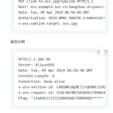
PUT /link-to-oss.jpg?symlink HTTP/1.1 

Host: oss-example.oss-cn-hangzhou.aliyuncs.com 
Date: Tue, 09 Apr 2019 06:50:48 GMT 

Authorization: OSS4-HMAC-SHA256 Credential=LTAI
x-oss-symlink-target: oss.jpg
返回示例
HTTP/1.1 200 OK

Server: AliyunOSS

Date: Tue, 09 Apr 2019 06:50:48 GMT

Content-Length: 0

Connection: keep-alive

x-oss-version-id: CAEQNRiBgMClj7qD0BYiIDQ5Y2Q
x-oss-request-id: 5CAC40C8B7AEADE01700064B

ETag: "136A5E127272200EDAB170DD84DE****"