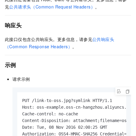
见
公共请求头（Common Request Headers）
。
响应头
此接口仅包含公共响应头。更多信息，请参见
公共响应头
（Common Response Headers）
。
示例
请求示例
PUT /link-to-oss.jpg?symlink HTTP/1.1 

Host: oss-example.oss-cn-hangzhou.aliyuncs.com 
Cache-control: no-cache 

Content-Disposition: attachment;filename=oss_do
Date: Tue, 08 Nov 2016 02:00:25 GMT 

Authorization: OSS4-HMAC-SHA256 Credential=LTAI