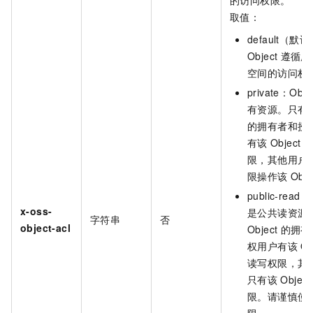
取值：
default
（默认
Object
遵循所
空间的访问权
private
：Obje
有资源。只有
的拥有者和授
有该
Object
限，其他用户
限操作该
Obj
public-read
：O
x-oss-
是公共读资源
字符串
否
object-acl
Object
的拥有
权用户有该
Ob
读写权限，其
只有该
Object
限。请谨慎使
限。