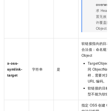
overwrit
求
Heade
置无效，
许覆盖同
Object。
软链接指向的目标
合法值：命名规范
Object
x-oss-
TargetObjec
symlink-
字符串
是
同
ObjectNam
target
样，需要对其
URL
编码。
软链接的目标
型不能为软链
指定
OSS
创建
Ob
的访问权限。