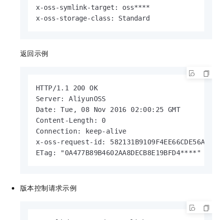
x-oss-symlink-target: oss****

x-oss-storage-class: Standard
返回示例
HTTP/1.1 200 OK

Server: AliyunOSS

Date: Tue, 08 Nov 2016 02:00:25 GMT

Content-Length: 0

Connection: keep-alive

x-oss-request-id: 582131B9109F4EE66CDE56A5

ETag: "0A477B89B4602AA8DECB8E19BFD4****"
版本控制请求示例