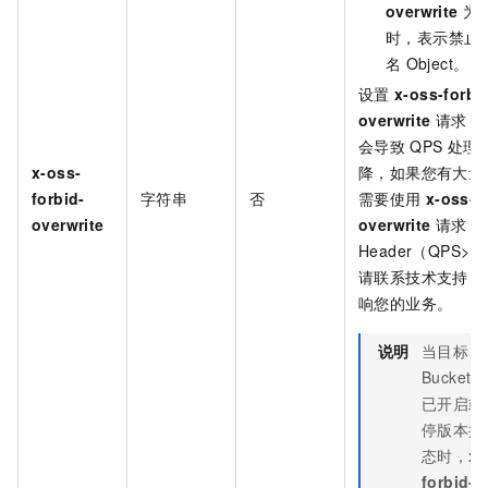
overwrite
为
时，表示禁止
名
Object。
设置
x-oss-forbi
overwrite
请求
H
会导致
QPS
处理
x-oss-
降，如果您有大量
forbid-
字符串
否
需要使用
x-oss-f
overwrite
overwrite
请求
Header（QPS>1
请联系技术支持，
响您的业务。
说明
当目标
Bucket
已开启或
停版本控
态时，
x-
forbid-