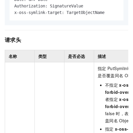
Authorization: SignatureValue

x-oss-symlink-target: TargetObjectName
请求头
名称
类型
是否必选
描述
指定
PutSymlink
是否覆盖同名
Obj
不指定
x-oss-
forbid-overwr
者指定
x-oss-
forbid-overwr
false
时，表示
盖同名
Objec
指定
x-oss-fo