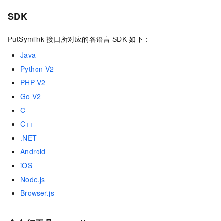
SDK
PutSymlink
接口所对应的各语言
SDK
如下：
Java
Python V2
PHP V2
Go V2
C
C++
.NET
Android
iOS
Node.js
Browser.js