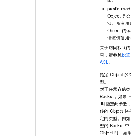
public-read-wr
Object
是公共
源。所有用户
Object
的读写
请谨慎使用该
关于访问权限的更
息，请参见
设置
O
ACL
。
指定
Object
的存
型。
对于任意存储类型
Bucket，如果上传
时指定此参数，
传的
Object
将存
定的类型。例如在
型的
Bucket
中上
Object
时，如果