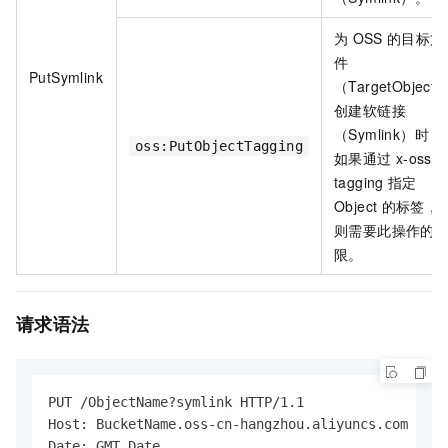
为
OSS
的目标文
件
PutSymlink
（TargetObject
创建软链接
（Symlink）时，
oss:PutObjectTagging
如果通过
x-oss-
tagging
指定
Object
的标签，
则需要此操作的
限。
请求语法
PUT /ObjectName?symlink HTTP/1.1

Host: BucketName.oss-cn-hangzhou.aliyuncs.com

Date: GMT Date
