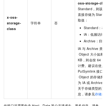
oss-storage-cla
Standard，则该
O
直接存储为
Stand
x-oss-
取值：
storage-
字符串
否
Standard
：标
class
IA
：低频访问
Archive
：归档
IA
与
Archive
类
Object
大小如果
KB，则会按
64 K
计费。建议在使用
PutSymlink
接口
Object
的存储类
为
IA
或
Archive
关于存储类型的更
息，请参见
存储类
此接口还需要包含
Host、Date
等公共请求头。更多信息，请参