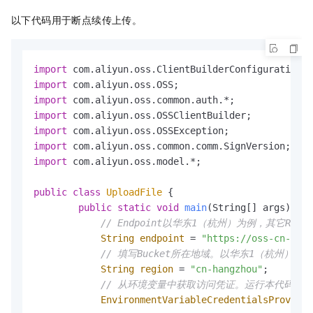
以下代码用于断点续传上传。
import
import
import
import
import
import
import
 com.aliyun.oss.model.*;

public
class
UploadFile
 {

public
static
void
main
(String[] args)
thr
// Endpoint以华东1（杭州）为例，其它Reg
String
endpoint
=
"https://oss-cn-hang
// 填写Bucket所在地域。以华东1（杭州）为例，R
String
region
=
"cn-hangzhou"
;

// 从环境变量中获取访问凭证。运行本代码示例之前，请确
EnvironmentVariableCredentialsProvider