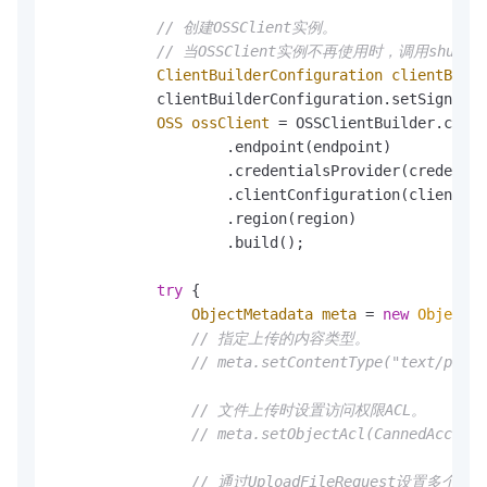
// 创建OSSClient实例。
// 当OSSClient实例不再使用时，调用shut
ClientBuilderConfiguration
clientBuild
            clientBuilderConfiguration.setSignatur
OSS
ossClient
=
 OSSClientBuilder.creat
                    .endpoint(endpoint)

                    .credentialsProvider(credentia
                    .clientConfiguration(clientBui
                    .region(region)

                    .build();

try
 {

ObjectMetadata
meta
=
new
ObjectMe
// 指定上传的内容类型。
// meta.setContentType("text/plain
// 文件上传时设置访问权限ACL。
// meta.setObjectAcl(CannedAccessC
// 通过UploadFileRequest设置多个参