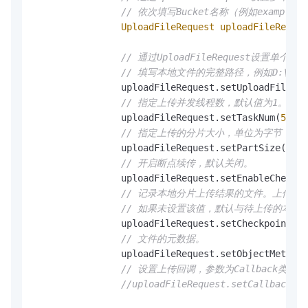
// 依次填写Bucket名称（例如examplebu
UploadFileRequest
uploadFileReques
// 通过UploadFileRequest设置单个参
// 填写本地文件的完整路径，例如D:\\lo
                uploadFileRequest.setUploadFile(
"D
// 指定上传并发线程数，默认值为1。
                uploadFileRequest.setTaskNum(
5
);

// 指定上传的分片大小，单位为字节，取值范围
                uploadFileRequest.setPartSize(
1
 * 
// 开启断点续传，默认关闭。
                uploadFileRequest.setEnableCheckpo
// 记录本地分片上传结果的文件。上传
// 如果未设置该值，默认与待上传的本地文件同
                uploadFileRequest.setCheckpointFil
// 文件的元数据。
                uploadFileRequest.setObjectMetadat
// 设置上传回调，参数为Callback类型。
//uploadFileRequest.setCallback("y