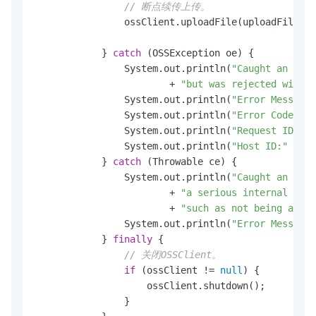
// 断点续传上传。
                ossClient.uploadFile(uploadFileReq
            } 
catch
 (OSSException oe) {

                System.out.println(
"Caught an OSSE
                        + 
"but was rejected with a
                System.out.println(
"Error Message:
                System.out.println(
"Error Code:"
 +
                System.out.println(
"Request ID:"
 +
                System.out.println(
"Host ID:"
 + oe
            } 
catch
 (Throwable ce) {

                System.out.println(
"Caught an Clie
                        + 
"a serious internal prob
                        + 
"such as not being able
                System.out.println(
"Error Message:
            } 
finally
 {

// 关闭OSSClient。
if
 (ossClient != 
null
) {

                    ossClient.shutdown();

                }
