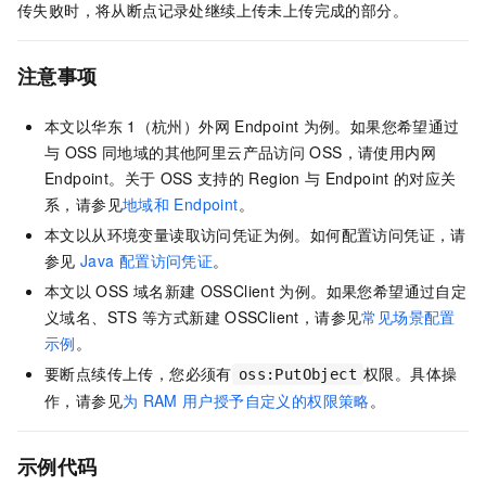
传失败时，将从断点记录处继续上传未上传完成的部分。
注意事项
本文以华东
1（杭州）外网
Endpoint
为例。如果您希望通过
与
OSS
同地域的其他阿里云产品访问
OSS，请使用内网
Endpoint。关于
OSS
支持的
Region
与
Endpoint
的对应关
系，请参见
地域和
Endpoint
。
本文以从环境变量读取访问凭证为例。如何配置访问凭证，请
参见
Java
配置访问凭证
。
本文以
OSS
域名新建
OSSClient
为例。如果您希望通过自定
义域名、STS
等方式新建
OSSClient，请参见
常见场景配置
示例
。
要断点续传上传，您必须有
权限。具体操
oss:PutObject
作，请参见
为
RAM
用户授予自定义的权限策略
。
示例代码