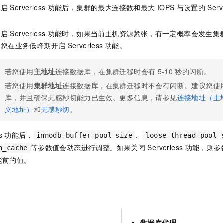
开启
Serverless
功能后，集群的最大连接数和最大
IOPS
与设置的
Serv
开启
Serverless
功能时，如果当前主机资源紧张，有一定概率会发生集
议您在业务低峰期开启
Serverless
功能。
若您使用
主地址
连接数据库，在集群迁移时会有
5-10
秒的闪断。
若您使用
集群地址
连接数据库，在集群迁移时不会有闪断。建议您使
库，并且确保无感秒切能力已生效。更多信息，请参见
连接地址（主
义地址）
和
无感秒切
。
s
功能后，
、
innodb_buffer_pool_size
loose_thread_pool_
等参数值会动态进行调整。如果关闭
Serverless
功能，则参
n_cache
能前的值。
数据库代理