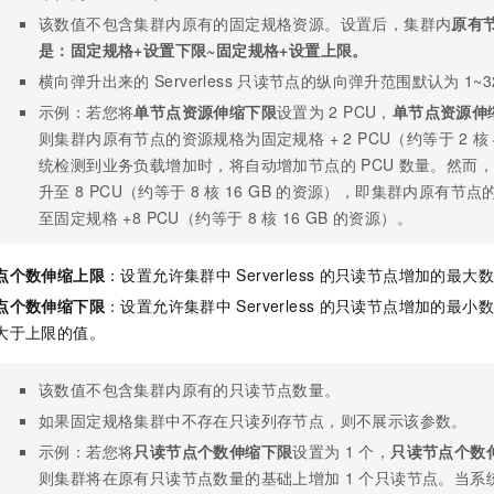
该数值不包含集群内原有的固定规格资源。设置后，集群内
原有
是：固定规格+设置下限~固定规格+设置上限。
横向弹升出来的
Serverless
只读节点的纵向弹升范围默认为
1~
示例：若您将
单节点资源伸缩下限
设置为
2 PCU，
单节点资源伸
则集群内原有节点的资源规格为固定规格 + 2 PCU（约等于
2
核
统检测到业务负载增加时，将自动增加节点的
PCU
数量。然而，
升至
8 PCU（约等于
8
核
16 GB
的资源），即集群内原有节点
至固定规格 +8 PCU（约等于
8
核
16 GB
的资源）。
点个数伸缩上限
：设置允许集群中
Serverless
的只读节点增加的最大数
点个数伸缩下限
：设置允许集群中
Serverless
的只读节点增加的最小数
大于上限的值。
该数值不包含集群内原有的只读节点数量。
如果固定规格集群中不存在只读列存节点，则不展示该参数。
示例：若您将
只读节点个数伸缩下限
设置为
1
个，
只读节点个数
则集群将在原有只读节点数量的基础上增加
1
个只读节点。当系