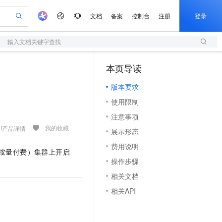
文档
备案
控制台
注册
登录
输入文档关键字查找
验
作计划
器
AI 活动
专业服务
服务伙伴合作计划
开发者社区
加入我们
服务平台百炼
阿里云 OPC 创新助力计划
本页导读
（1）
一站式生成采购清单，支持单品或批量购买
S
可编辑精美 PPT 文稿
S产品伙伴计划（繁花）
峰会
造的大模型服务与应用开发平台
轻量应用服务器
Agency Agents：拥有专属领域专家
AI 生产力先锋
Al MaaS 服务伙伴赋能合作
域名
博文
Careers
至高可申请百万元
版本要求
性可伸缩的云计算服务
 轻松生成专业的 PPT
开启高性价比 AI 编程新体验
先锋实践拓展 AI 生产力的边界
快速构建应用程序和网站，即刻迈出上云第一步
多领域专家智能体,一键组建 AI 虚拟交付团队
Token 补贴，五大权
计划
海大会
伙伴信用分合作计划
商标
问答
社会招聘
使用限制
益加速 OPC 成功
S
帕鲁游戏服务器
数字证书管理服务（原SSL证书）
HappyHorse 打造一站式影视创作平台
飞天发布时刻
HOT
划
备案
电子书
校园招聘
注意事项
联机服务器，轻松开启游戏
视频创作，一键激活电商全链路生产力
全托管，含MySQL、PostgreSQL、SQL Server、MariaDB多引擎
实现全站HTTPS，呈现可信的WEB访问
所见，即是所愿
可视化编排打通从文字构思到成片全链路闭环
更多支持
我的收藏
产品详情
划
公司注册
镜像站
展示形态
视频生成
语音识别与合成
 智能体与工作流应用
短信服务
漫剧工坊：一站式动画创作平台
AI 实训营
合作伙伴培训与认证
费用说明
划
上云迁移
的智能体编程平台
站生成，高效打造优质广告素材
通过阿里云百炼高效搭建AI应用,助力高效开发
快速生产连贯的高质量长漫剧
从基础到进阶，Agent 创客手把手教你
国内短信简单易用，安全可靠，秒级触达，全球覆盖200+国家和地区。
按量付费
）集群上开启
e-1.1-T2V
Qwen3-TTS-Flash
lScope
我要反馈
查询合作伙伴
操作步骤
。
畅细腻的高质量视频
离线语音合成大模型，多语言方言自适应，低延迟高稳定
n Alibaba Cloud ISV 合作
代维服务
olarDB
建企业门户网站
大数据开发治理平台 DataWorks
10 分钟搭建微信、支付宝小程序
相关文档
创新加速
ope
登录合作伙伴管理后台
我要建议
站，无忧落地极速上线
以可视化方式快速构建移动和 PC 门户网站
100%兼容MySQL、PostgreSQL，兼容Oracle，支持集中和分布式
高效部署网站，快速应用到小程序
Data Agent 驱动的一站式 Data+AI 开发治理平台
e-1.1-I2V
Cosyvoice-V3-Flash
相关API
安全
畅自然，细节丰富
高表现力语音合成大模型，语音克隆听感自然
我要投诉
上云场景组合购
伴
边界网络安全防护产品
漫剧创作，剧本、分镜、视频高效生成
覆盖90%+业务场景，专享组合折扣价
2V
VPN
Fun-ASR