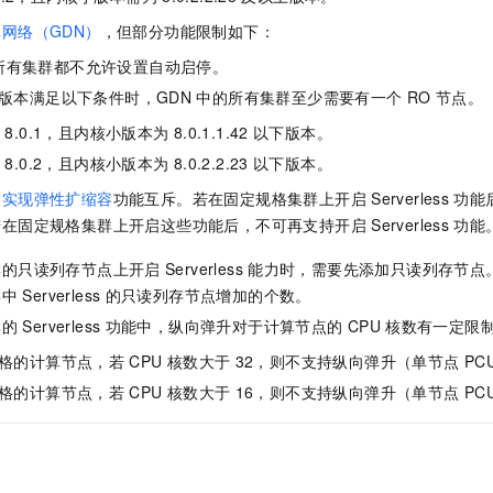
一个 AI 助手
即刻拥有 DeepSeek-R1 满血版
超强辅助，Bol
网络（GDN）
，但部分功能限制如下：
在企业官网、通讯软件中为客户提供 AI 客服
多种方案随心选，轻松解锁专属 DeepSeek
所有集群都不允许设置自动启停。
版本满足以下条件时，GDN
中的所有集群至少需要有一个
RO
节点。
8.0.1
，且内核小版本为
8.0.1.1.42
以下版本。
8.0.2
，且内核小版本为
8.0.2.2.23
以下版本。
容实现弹性扩缩容
功能互斥。若在固定规格集群上开启
Serverless
功能
若在固定规格集群上开启这些功能后，不可再支持开启
Serverless
功能
群的只读列存节点上开启
Serverless
能力时，需要先添加只读列存节点
群中
Serverless
的只读列存节点增加的个数。
群的
Serverless
功能中，纵向弹升对于计算节点的
CPU
核数有一定限
格的计算节点，若
CPU
核数大于
32，则不支持纵向弹升（单节点
PC
格的计算节点，若
CPU
核数大于
16，则不支持纵向弹升（单节点
PC