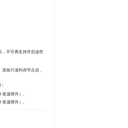
t.diy 一步搞定创意建站
构建大模型应用的安全防护体系
通过自然语言交互简化开发流程,全栈开发支持
通过阿里云安全产品对 AI 应用进行安全防护
后，不可再支持开启这些
。
。添加只读列存节点后，
制：
U
资源弹升）。
U
资源弹升）。