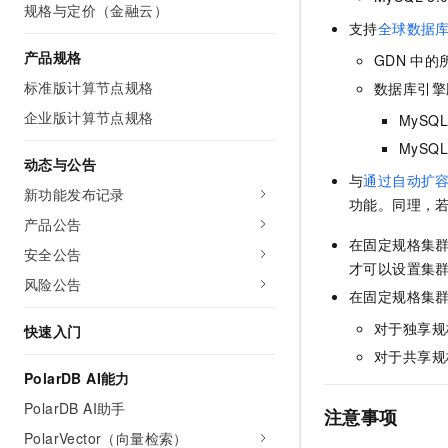
规格与定价（金融云）
10 分钟在聊天系统中增加
专有云
支持
全球数据库
产品规格
GDN
中的
标准版计算节点规格
数据库引擎
企业版计算节点规格
MySQL 
MySQL 
动态与公告
与
通过自动扩
新功能发布记录
功能。同理，
产品公告
在固定规格集
安全公告
才可以设置集
风险公告
在固定规格集
对于独享规
快速入门
对于共享规
PolarDB AI能力
PolarDB AI助手
注意事项
PolarVector（向量检索）