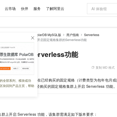
云市场
伙伴
服务
了解阿里云
AI 特惠
数据与 API
成为产品伙伴
企业增值服务
最佳实践
价格计算器
AI 场景体
基础软件
产品伙伴合
阿里云认证
市场活动
配置报价
大模型
larDB
云原生数据库PolarDB MySQL版
用户指南
Serverless
自助选配和估算价格
的Serverless功能
开启固定规格集群的Serverless功能
步到位
域名与网站
智启 AI 普惠权益
产品生态集成认证中心
企业支持计划
云上春晚
Qwen Audio：打造专属 AI 语音助手
千问官方 MaaS 平台，为开发者和 Agent 而生，新用户赠送 1 亿 + tokens 额度
云服务器 EC
一句话生成原生
AI Coding
阿里云Maa
2026 阿里云
为企业打
数据集
Windows
大模型认证
模型
NEW
NEW
格式还原
值低价云产品抢先购
提供智能易用的域名与建站服务
至高享 1亿+免费 tokens，加速 Al 应用落地
Qwen-Audio-3.0-Realtime 端到端实时语音角色扮演
安全可靠、弹
输入一句话想法,
智能编程，一键
产品生态伙伴
专家技术服务
云上奥运之旅
弹性计算合作
阿里云中企出
手机三要素
宝塔 Linux
全部认证
集群的Serverless功能
价格优势
开源旗舰模型
对象存储 OSS
即刻拥有 DeepSeek-V4-Pro
阿里云 OPC 创新助力计划
云数据库 RD
一键部署幻兽
AI 电商营销
产品生态伙伴工作台
企业增值服务台
云栖战略参考
云存储合作计
云栖大会
身份实名认证
CentOS
训练营
推动算力普惠，释放技术红利
的大模型服务
最高返9万
真正可用的 1M 上下文,一次完成代码全链路开发
轻松解锁专属 DeepSeek-V4-Pro
至高百万元 Token 补贴，加速一人公司成长
稳定、安全、高性价比、高性能的云存储服务
一键购买专属
从图文生成到
复制 MD 格式
 08:11:23
云上的中国
数据库合作计
活动全景
短信
Docker
图片和
自进化智能体
人工智能平台 PAI
5 分钟轻松部署专属 QwenPaw
Token Plan 模型订阅计划
Qoder
高效搭建 AI
AI 广告创作
企业成长
大模型
NEW
HOT
信息公告
看见新力量
云网络合作计
OCR 文字识别
JAVA
级电脑
越聪明
证享300元代金券
一站式AI开发、训练和推理服务
Qwen3.8-Max 首发尝鲜，限时加量 10 倍，夜间低至2折
从聊天伙伴进化为能主动干活的本地数字员工
面向真实软件
图文、视频一
的
Serverless
功能是指在已经购买的固定规格（
计费类型
为
包年包月
或
的全部系列、模块或功
Kimi-K3
HappyHors
NEW
魔搭 Mode
loud
服务实践
官网公告
区块回到产品主页，帮助
本文为您介绍如何在已经购买的固定规格集群上开启
Serverless
功能
Kimi 最新旗舰模型，长程编程与推理利器
让文字生成流
金融模力时刻
Salesforce O
版
发票查验
全能环境
Qoder CN
Claude Code + GStack 打造工程团队
千问办公，限时限量积分加倍
云原生数据库 P
低代码高效构
AI 建站
NEW
作计划
计划
创新中心
魔搭 ModelSc
健康状态
让AI从“聊天伙伴”进化为能干活的“数字员工”
覆盖公网/内网、递归/权威、移动APP等全场景解析服务
安装技能 GStack，拥有专属 AI 工程团队
你的AI工作搭子，覆盖日常办公高频场景
基于千问大模型等，支持代码智能生成、研发智能问答
0 代码专业建
客户案例
天气预报查询
操作系统
Deepseek-v4-pro
HappyHors
态合作计划
态智能体模型
旗舰 MoE 大模型，百万上下文与顶尖推理能力
图生视频，流
Compute
同享
容器服务 Kubernetes 版 ACK
万小智 AI 建站低至 15元/月
云防火墙
AI 短剧/漫剧
快递物流查询
WordPress
成为服务伙
高校合作
式云数据仓库
点，立即开启云上创新
提供一站式管理容器应用的 K8s 服务
送.CN域名，送备案服务码
云原生的云上
AI助力短剧
GLM-5.2
Wan2.7-T
集群上开启
Serverless
功能，该集群需满足如下版本要求：
Ubuntu