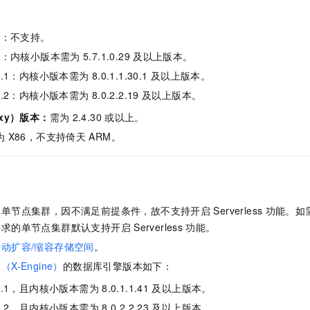
服务生态伙伴
视觉 Coding、空间感知、多模态思考等全面升级
1M上下文，专为长程任务能力而生
云工开物
企业应用
Night Plan 支持 Qwen 3.8-Max
AI 办公
NEW
Red Hat
30+ 款产品免费体验
夜间 5 折，Qwen/Meoo/TokenPlan 客户专享
AI智能应用
科研合作
6
：不支持。
ERP
堂（旗舰版）
SUSE
智能客服
7
：内核小版本需为
5.7.1.0.29
及以上版本。
AI 应用构建
大模型原生
CRM
2个月
自动承接线索
.1
：内核小版本需为
8.0.1.1.30.1
及以上版本。
建站小程序
Qoder
大模型服务平台百炼-应用模版
OA 办公系统
HOT
NEW
.2
：内核小版本需为
8.0.2.2.19
及以上版本。
面向真实软件
个人版上线、团队版降价；千问3.8-Max首发发尝鲜
丰富多元化的应用模版和解决方案
力提升
财税管理
模板建站
xy）版本：
需为
2.4.30
或以上。
万有无界
大模型服务平台百炼-智能体
为
X86
，不支持
倚天
ARM
。
400电话
定制建站
的模型效果
灵活可视化地构建企业级 Agent
方案
广告营销
模板小程序
秒悟
人工智能平台 PAI
定制小程序
云端极速 AI 
新一代 AI 视频生成模型，深度适配广告营销等场景
AI Native 的算法工程平台，一站式完成建模、训练、推理服务部署
的单节点集群，因不满足前提条件，故不支持开启
Serverless
功能。如
APP 开发
要求的单节点集群默认支持开启
Serverless
功能。
建站系统
手动扩容/缩容存储空间
。
X-Engine）
的
数据库引擎
版本如下：
AI 应用
10分钟微调：让0.6B模型媲美235B模型
多模态数据信
.1
，且内核小版本需为
8.0.1.1.41
及以上版本。
依托云原生高可用架构,实现Dify私有化部署
用1%尺寸在特定领域达到大模型90%以上效果
.2
，且内核小版本需为
8.0.2.2.23
及以上版本。