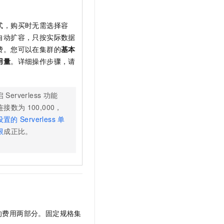
式，购买时无需选择容
自动扩容，只按实际数据
费。您可以在集群的
基本
用量
。详细操作步骤，请
。
启
Serverless
功能
连接数为
100,000，
设置的
Serverless
单
限
成正比。
。
的费用两部分。固定规格集