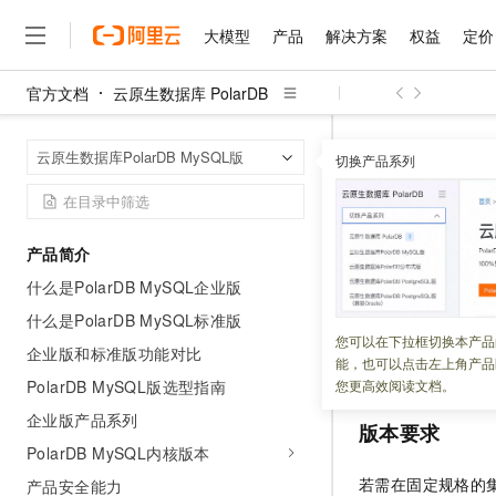
大模型
产品
解决方案
权益
定价
官方文档
云原生数据库 PolarDB
大模型
产品
解决方案
权益
定价
云市场
伙伴
服务
了解阿里云
精选产品
精选解决方案
普惠上云
产品定价
精选商城
成为销售伙伴
售前咨询
为什么选择阿里云
千问AI平台
云原生数据库 Po
首页
云原生数据库PolarDB MySQL版
了解云产品的定价详情
切换产品系列
开启和管理固定规格集群
大模型服务平台百炼
睿译宝，AI翻译排版一
普惠上云 官方力荐
分销伙伴
在线服务
网站建设
什么是云计算
大
大模型服务与应用平台
上传文档即自动完成翻译和
云服务器38元/年起，超
咨询伙伴
多端小程序
技术领先
开启固定规格
云上成本管理
售后服务
千问大模型
GLM-5.2：长任务时代
官方推荐返现计划
大模型
大模型
精选产品
精选解决方案
Salesforce 国际版订阅
稳定可靠
产品简介
管理和优化成本
多元化、高性能、安全可靠
推荐新用户得奖励，单订单
销售伙伴合作计划
自助服务
什么是PolarDB MySQL企业版
更新时间：
2026-08-05
友盟天域
安全合规
人工智能与机器学习
AI
文本生成
无影云电脑
Hermes Agent，打造
云工开物
无影生态合作计划
在线服务
什么是PolarDB MySQL标准版
观测云
分析师报告
随时随地安全接入的云上超
自主进化，持久记忆，越用
高校专属算力普惠，学生认
计算
互联网应用开发
开启固定规格集群
您可以在下拉框切换本产品
Qwen3.8-Max
HOT
企业版和标准版功能对比
Salesforce On Alibaba C
工单服务
能，也可以点击左上角产品
Serverless
功能。
智能体时代全能旗舰模型
Tuya 物联网平台阿里云
研究报告与白皮书
云解析DNS
快速拥有专属 OpenClaw
Consulting Partner 合
大数据
容器
PolarDB MySQL版选型指南
您更高效阅读文档。
免费试用
短信专区
蓝凌 OA
Qwen3.7-Plus
企业版产品系列
AI 大模型销售与服务生
现代化应用
存储
版本要求
天池大赛
能看、能想、能动手的多模
云原生大数据计算服务 Max
解决方案免费试用 新老
电子合同
PolarDB MySQL内核版本
面向分析的企业级SaaS模
最高领取价值200元试用
安全
网络与CDN
AI 算法大赛
Qwen3-VL-Plus
若需在固定规格的
产品安全能力
畅捷通