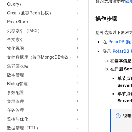
群的费用请参考
固
Query）
Orca（兼容Redis协议）
操作步骤
PolarStore
列存索引（IMCI）
您可选择以下两种
全文索引
在
PolarDB
购
物化视图
登录
PolarDB
文档数据库（兼容MongoDB协议）
在
基本信息
集群回收站
在
开启
Ser
版本管理
单节点
Binlog管理
Server
参数配置
单节点
Server
集群管理
任务管理
说明
监控与优化
数据清理（TTL）