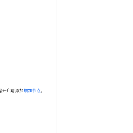
文戏情感细腻自然，动作戏激烈拳拳到肉，实现更强表演能力
支持中英文自由切换，具备更强的噪声鲁棒性
云聚AI 严选权益
SSL 证书
，一键激活高效办公新体验
精选AI产品，从模型到应用全链提效
堡垒机
AI 用量加速计划
应用
防火墙
、识别商机，让客服更高效、服务更出色。
新老同享，达量后返
千问办公
主机安全
NEW
的智能体编程平台
一站式AI生产力平台
AI 应用及服务市场
伶鹊
企业级人与Agent协作平台，接入和调度多个数字员工
智能客服平台，对话机器人、对话分析、智能外呼
AI 应用
大模型服务平台百炼 - 全妙
大模型
应用创作平台
多模态内容创作工具，已接入 DeepSeek
自然语言处理
需开启请添加
增加节点
。
数据标注
机器学习
息提取
与 AI 智能体进行实时音视频通话
从文本、图片、视频中提取结构化的属性信息
构建支持视频理解的 AI 音视频实时通话应用