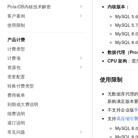
AI 产品 免费试用
网络
PolarDB内核技术解密
内核版本：
安全
云开发大赛
Tableau 订阅
1亿+ 大模型 tokens 和 
客户案例
MySQL 5.
可观测
入门学习赛
中间件
AI空中课堂在线直播课
140+云产品 免费试用
使用限制
MySQL 5.
大模型服务
上云与迁云
产品新客免费试用，最长1
数据库
MySQL 8.0
生态解决方案
产品计费
千问AI平台-Token Plan
MySQL 8.0
企业出海
大模型ACA认证体验
大数据计算
计费类型
助力企业全员 AI 认知与能
行业生态解决方案
数据代理（Pro
政企业务
媒体服务
计费项
千问AI平台-模型体验
CPU
架构
：需
开发者生态解决方案
在线体验全尺寸、多种模态
资源包
企业服务与云通信
AI 开发和 AI 应用解决
变更配置
Happy 系列大模型
使用限制
域名与网站
转换付费类型
无数据库代理
终端用户计算
费用账单
新购满足版本
到期或欠费说明
Serverless
大模型解决方案
不支持
企业版
续费说明
支持
高压缩引擎（
开发工具
快速部署 Dify，高效搭建 
退订说明
MySQL 8.0
常见问题
迁移与运维管理
MySQL 8.0