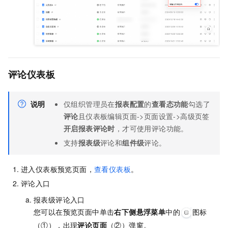
评论仪表板
说明
仅组织管理员在
报表配置
的
查看态功能
勾选了
评论
且仪表板编辑页面->页面设置->高级页签
开启报表评论时
，才可使用评论功能。
支持
报表级
评论和
组件级
评论。
进入仪表板预览页面，
查看仪表板
。
评论入口
报表级评论入口
您可以在预览页面中单击
右下侧悬浮菜单
中的
图标
（①），出现
评论页面
（②）弹窗。