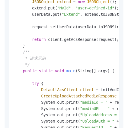
JSONObject
extend
=
new
JSONObject
();

        extend.put(
"MyId"
, 
"user-defined-id"
);

        userData.put(
"Extend"
, extend.toJSONString
        request.setUserData(userData.toJSONString(
return
 client.getAcsResponse(request);

    }

/** 

     * 请求示例

     */
public
static
void
main
(String[] argv)
 {

try
 {

DefaultAcsClient
client
=
 initVodClien
CreateUploadAttachedMediaResponse
resp
            System.out.print(
"mediaId = "
 + respon
            System.out.print(
"mediaURL = "
 + respo
            System.out.print(
"UploadAddress = "
 + 
            System.out.print(
"UploadAuth = "
 + res
            System.out.print(
"RequestId = "
 + resp