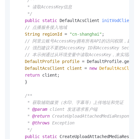
/** 

     * 读取AccessKey信息

     */
public
static
 DefaultAcsClient 
initVodClient
()
// 点播服务接入地域
String
regionId
=
"cn-shanghai"
;

// 阿里云账号AccessKey拥有所有API的访问权限，建
// 强烈建议不要把AccessKey ID和AccessKey 
// 本示例通过从环境变量中读取AccessKey，来实现API访问的身
DefaultProfile
profile
=
 DefaultProfile.getPro
DefaultAcsClient
client
=
new
DefaultAcsClient
return
 client;

    }

/**

     * 获取辅助媒资（水印、字幕等）上传地址和凭证

     * 
@param
 client 发送请求客户端

     * 
@return
 CreateUploadAttachedMediaRes
     * 
@throws
 Exception

     */
public
static
 CreateUploadAttachedMediaRespons