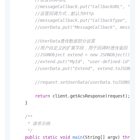
//messageCallback.put("CallbackURL", "http
//设置回调方式，默认为http
//messageCallback.put("CallbackType", "htt
//userData.put("MessageCallback", messageC
//UserData透传数据部分设置
//用户自定义的扩展字段，用于回调时透传返回
//JSONObject extend = new JSONObject();
//extend.put("MyId", "user-defined-id");
//userData.put("Extend", extend.toJSONStri
//request.setUserData(userData.toJSONStrin
return
 client.getAcsResponse(request);

    }

/** 

     * 请求示例

     */
public
static
void
main
(String[] argv)
throws
 