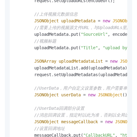
        request.setUploadURLs(encodeUrl);

//上传视频元数据信息
JSONObject
uploadMetadata
=
new
JSONObject
//需要上传的视频源文件URL，与UploadURLs里的U
        uploadMetadata.put(
"SourceUrl"
, encodeUrl)
//视频标题
        uploadMetadata.put(
"Title"
, 
"upload by url
JSONArray
uploadMetadataList
=
new
JSONArr
        uploadMetadataList.add(uploadMetadata);

        request.setUploadMetadatas(uploadMetadataL
//UserData，用户自定义设置参数，用户需要单独
JSONObject
userData
=
new
JSONObject
();

//UserData回调部分设置
//消息回调设置，指定时以此为准，否则以全局设置
JSONObject
messageCallback
=
new
JSONObjec
//设置回调地址
        messageCallback.put(
"CallbackURL"
, 
"http:/