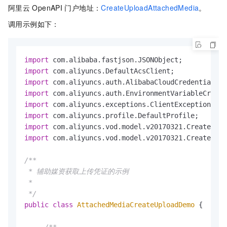
阿里云
OpenAPI
门户地址：
CreateUploadAttachedMedia
。
调用示例如下：
import
import
import
import
import
import
import
import
 com.aliyuncs.vod.model.v20170321.CreateUplo
/**

 * 辅助媒资获取上传凭证的示例

 *

 */
public
class
AttachedMediaCreateUploadDemo
 {
