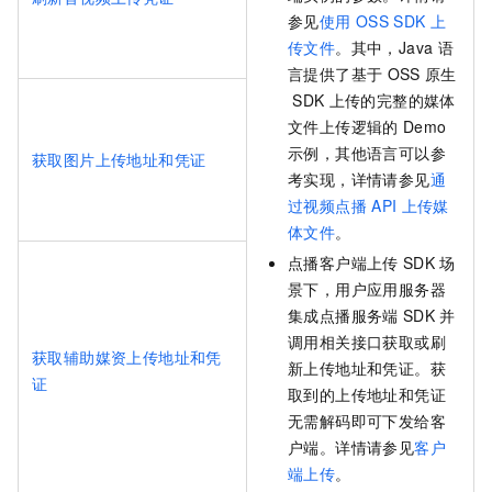
参见
使用
OSS SDK
上
传文件
。其中，Java
语
言提供了基于
OSS
原生
SDK
上传的完整的媒体
文件上传逻辑的
Demo
示例，其他语言可以参
获取图片上传地址和凭证
考实现，详情请参见
通
过视频点播
API
上传媒
体文件
。
点播客户端上传
SDK
场
景下，用户应用服务器
集成点播服务端
SDK
并
调用相关接口获取或刷
获取辅助媒资上传地址和凭
新上传地址和凭证。获
证
取到的上传地址和凭证
无需解码即可下发给客
户端。详情请参见
客户
端上传
。