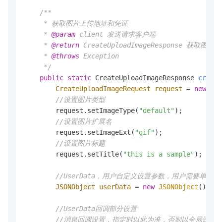
/**

     * 获取图片上传地址和凭证

     * 
@param
 client 发送请求客户端

     * 
@return
 CreateUploadImageResponse 获取
     * 
@throws
 Exception

     */
public
static
 CreateUploadImageResponse 
create
CreateUploadImageRequest
request
=
new
Cre
//设置图片类型
        request.setImageType(
"default"
);

//设置图片扩展名
        request.setImageExt(
"gif"
);

//设置图片标题
        request.setTitle(
"this is a sample"
);

//UserData，用户自定义设置参数，用户需要单独回
JSONObject
userData
=
new
JSONObject
();

//UserData回调部分设置
//消息回调设置，指定时以此为准，否则以全局设置