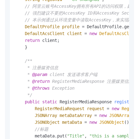
// 阿里云账号AccessKey拥有所有API的访问权限，建
// 强烈建议不要把AccessKey ID和AccessKey 
// 本示例通过从环境变量中读取AccessKey，来实现API访问的身
DefaultProfile
profile
=
 DefaultProfile.getPro
DefaultAcsClient
client
=
new
DefaultAcsClient
return
 client;

    }

/**

     * 注册媒资信息

     * 
@param
 client 发送请求客户端

     * 
@return
 RegisterMediaResponse 注册媒资信息响
     * 
@throws
 Exception

     */
public
static
 RegisterMediaResponse 
registerMe
RegisterMediaRequest
request
=
new
Registe
JSONArray
metaDataArray
=
new
JSONArray
();

JSONObject
metaData
=
new
JSONObject
();

//标题
        metaData.put(
"Title"
, 
"this is a sample"
);
