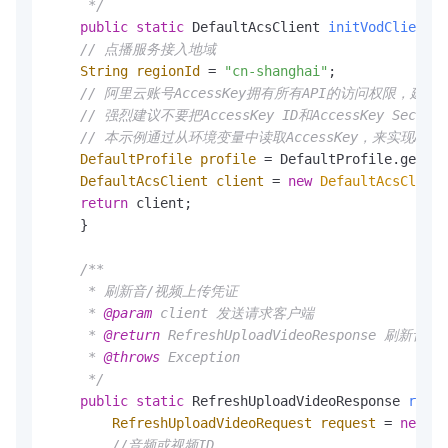
     */
public
static
 DefaultAcsClient 
initVodClient
()
// 点播服务接入地域
String
regionId
=
"cn-shanghai"
;  

// 阿里云账号AccessKey拥有所有API的访问权限，建
// 强烈建议不要把AccessKey ID和AccessKey 
// 本示例通过从环境变量中读取AccessKey，来实现API访问的身
DefaultProfile
profile
=
 DefaultProfile.getPro
DefaultAcsClient
client
=
new
DefaultAcsClient
return
 client;

    }

/**

     * 刷新音/视频上传凭证

     * 
@param
 client 发送请求客户端

     * 
@return
 RefreshUploadVideoResponse 刷
     * 
@throws
 Exception

     */
public
static
 RefreshUploadVideoResponse 
refre
RefreshUploadVideoRequest
request
=
new
Re
//音频或视频ID