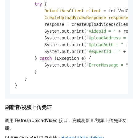
try
 {

DefaultAcsClient
client
=
 initVodClien
CreateUploadVideoResponse
response
=
n
            response = createUploadVideo(client);

            System.out.print(
"VideoId = "
 + respon
            System.out.print(
"UploadAddress = "
 + 
            System.out.print(
"UploadAuth = "
 + res
            System.out.print(
"RequestId = "
 + resp
        } 
catch
 (Exception e) {

            System.out.print(
"ErrorMessage = "
 + e
        }

    }

}
刷新音/视频上传凭证
调用
RefreshUploadVideo
接口，完成刷新音/视频上传凭证功
能。
阿里云
OpenAPI
门户地址：
RefreshUploadVideo
。