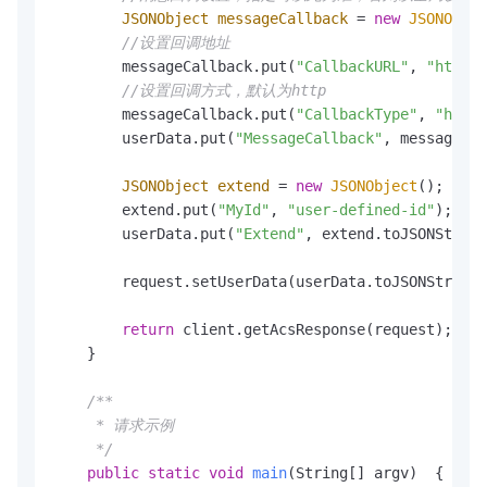
JSONObject
messageCallback
=
new
JSONObjec
//设置回调地址
        messageCallback.put(
"CallbackURL"
, 
"http:/
//设置回调方式，默认为http
        messageCallback.put(
"CallbackType"
, 
"http"
        userData.put(
"MessageCallback"
, messageCal
JSONObject
extend
=
new
JSONObject
();

        extend.put(
"MyId"
, 
"user-defined-id"
);

        userData.put(
"Extend"
, extend.toJSONString
        request.setUserData(userData.toJSONString(
return
 client.getAcsResponse(request);

    }

/** 

     * 请求示例

     */
public
static
void
main
(String[] argv)
  {
