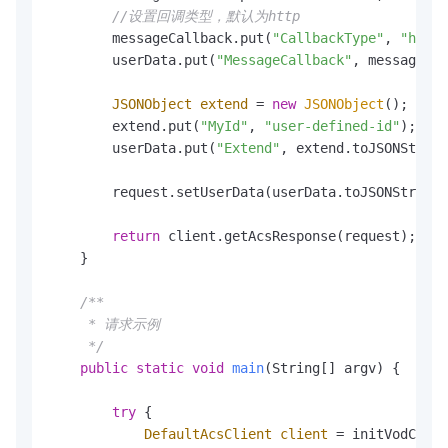
//设置回调类型，默认为http
        messageCallback.put(
"CallbackType"
, 
"http"
        userData.put(
"MessageCallback"
, messageCal
JSONObject
extend
=
new
JSONObject
();

        extend.put(
"MyId"
, 
"user-defined-id"
);

        userData.put(
"Extend"
, extend.toJSONString
        request.setUserData(userData.toJSONString(
return
 client.getAcsResponse(request);

    }

/** 

     * 请求示例

     */
public
static
void
main
(String[] argv)
 {

try
 {

DefaultAcsClient
client
=
 initVodClien