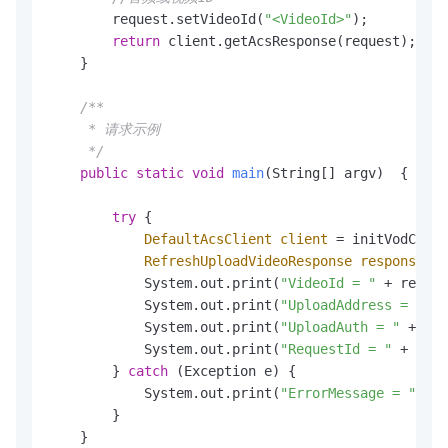
        request.setVideoId(
"<VideoId>"
);

return
 client.getAcsResponse(request);

    }

/** 

     * 请求示例

     */
public
static
void
main
(String[] argv)
  {

try
 {

DefaultAcsClient
client
=
 initVodClien
RefreshUploadVideoResponse
response
=
 
            System.out.print(
"VideoId = "
 + respon
            System.out.print(
"UploadAddress = "
 + 
            System.out.print(
"UploadAuth = "
 + res
            System.out.print(
"RequestId = "
 + resp
        } 
catch
 (Exception e) {

            System.out.print(
"ErrorMessage = "
 + e
        }

    }
