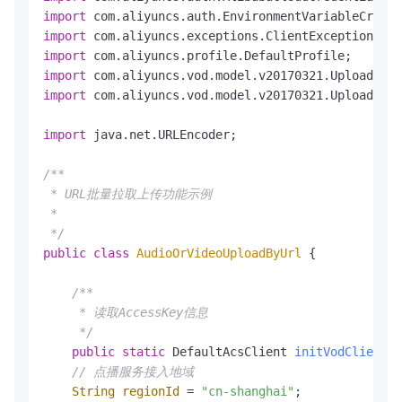
import
import
import
import
import
 com.aliyuncs.vod.model.v20170321.UploadMedi
import
 java.net.URLEncoder;

/**

 * URL批量拉取上传功能示例

 *

 */
public
class
AudioOrVideoUploadByUrl
 {

/** 

     * 读取AccessKey信息

     */
public
static
 DefaultAcsClient 
initVodClient
()
// 点播服务接入地域
String
regionId
=
"cn-shanghai"
; 
