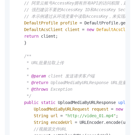
// 阿里云账号AccessKey拥有所有API的访问权限，建
// 强烈建议不要把AccessKey ID和AccessKey 
// 本示例通过从环境变量中读取AccessKey，来实现API访问的身
DefaultProfile
profile
=
 DefaultProfile.getPro
DefaultAcsClient
client
=
new
DefaultAcsClient
return
 client;

    }

/**

     * URL批量拉取上传

     *

     * 
@param
 client 发送请求客户端

     * 
@return
 UploadMediaByURLResponse URL批
     * 
@throws
 Exception

     */
public
static
 UploadMediaByURLResponse 
uploadM
UploadMediaByURLRequest
request
=
new
Uplo
String
url
=
"http://video_01.mp4"
;

String
encodeUrl
=
 URLEncoder.encode(url, 
//视频源文件URL