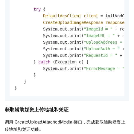
try
 {

DefaultAcsClient
client
=
 initVodClien
CreateUploadImageResponse
response
=
 c
            System.out.print(
"ImageId = "
 + respon
            System.out.print(
"ImageURL = "
 + respo
            System.out.print(
"UploadAddress = "
 + 
            System.out.print(
"UploadAuth = "
 + res
            System.out.print(
"RequestId = "
 + resp
        } 
catch
 (Exception e) {

            System.out.print(
"ErrorMessage = "
 + e
        }

    }

}
获取辅助媒资上传地址和凭证
调用
CreateUploadAttachedMedia
接口，完成获取辅助媒资上
传地址和凭证功能。