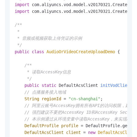
import
import
 com.aliyuncs.vod.model.v20170321.CreateUplo
/**

 *

 * 音频或视频获取上传凭证的示例

 */
public
class
AudioOrVideoCreateUploadDemo
 {

/** 

     * 读取AccessKey信息

     */
public
static
 DefaultAcsClient 
initVodClient
()
// 点播服务接入地域
String
regionId
=
"cn-shanghai"
;  

// 阿里云账号AccessKey拥有所有API的访问权限，建
// 强烈建议不要把AccessKey ID和AccessKey 
// 本示例通过从环境变量中读取AccessKey，来实现API访问的身
DefaultProfile
profile
=
 DefaultProfile.getPro
DefaultAcsClient
client
=
new
DefaultAcsClient