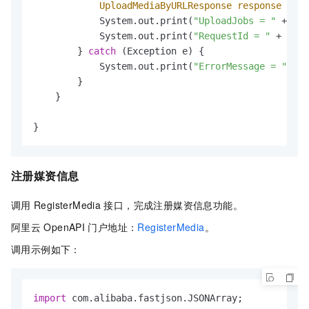
UploadMediaByURLResponse
response
=
 up
            System.out.print(
"UploadJobs = "
 + JSO
            System.out.print(
"RequestId = "
 + resp
        } 
catch
 (Exception e) {

            System.out.print(
"ErrorMessage = "
 + e
        }

    }

}
注册媒资信息
调用
RegisterMedia
接口，完成注册媒资信息功能。
阿里云
OpenAPI
门户地址：
RegisterMedia
。
调用示例如下：
import