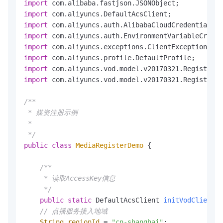
import
import
import
import
import
import
import
import
 com.aliyuncs.vod.model.v20170321.RegisterMe
/**

 * 媒资注册示例

 *

 */
public
class
MediaRegisterDemo
 {

/** 

     * 读取AccessKey信息

     */
public
static
 DefaultAcsClient 
initVodClient
()
// 点播服务接入地域
String
regionId
=
"cn-shanghai"
;  
