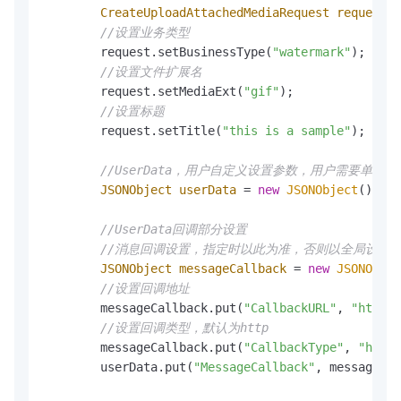
CreateUploadAttachedMediaRequest
request
=
//设置业务类型
        request.setBusinessType(
"watermark"
);

//设置文件扩展名
        request.setMediaExt(
"gif"
);

//设置标题
        request.setTitle(
"this is a sample"
);

//UserData，用户自定义设置参数，用户需要单独
JSONObject
userData
=
new
JSONObject
();

//UserData回调部分设置
//消息回调设置，指定时以此为准，否则以全局设置
JSONObject
messageCallback
=
new
JSONObjec
//设置回调地址
        messageCallback.put(
"CallbackURL"
, 
"http:/
//设置回调类型，默认为http
        messageCallback.put(
"CallbackType"
, 
"http"
        userData.put(
"MessageCallback"
, messageCal