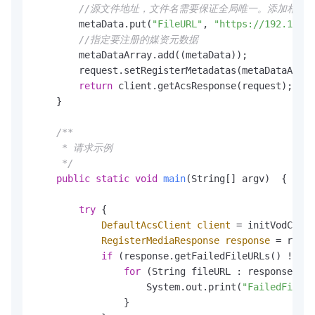
//源文件地址，文件名需要保证全局唯一。添加相同文
        metaData.put(
"FileURL"
, 
"https://192.168.0
//指定要注册的媒资元数据
        metaDataArray.add((metaData));

        request.setRegisterMetadatas(metaDataArray
return
 client.getAcsResponse(request);

    }

/** 

     * 请求示例

     */
public
static
void
main
(String[] argv)
  {

try
 {

DefaultAcsClient
client
=
 initVodClien
RegisterMediaResponse
response
=
 regis
if
 (response.getFailedFileURLs() != 
nu
for
 (String fileURL : response.get
                    System.out.print(
"FailedFileUR
                }
