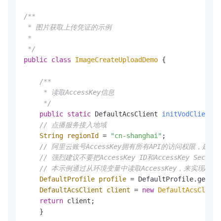
/**

 * 图片获取上传凭证的示例

 *

 */
public
class
ImageCreateUploadDemo
 {

/** 

     * 读取AccessKey信息

     */
public
static
 DefaultAcsClient 
initVodClient
()
// 点播服务接入地域
String
regionId
=
"cn-shanghai"
;  

// 阿里云账号AccessKey拥有所有API的访问权限，建
// 强烈建议不要把AccessKey ID和AccessKey 
// 本示例通过从环境变量中读取AccessKey，来实现API访问的身
DefaultProfile
profile
=
 DefaultProfile.getPro
DefaultAcsClient
client
=
new
DefaultAcsClient
return
 client;

    }
