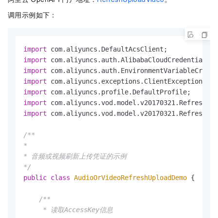
调用示例如下：
import
import
import
import
import
import
import
 com.aliyuncs.vod.model.v20170321.RefreshUpl
/**

*

* 音频或视频刷新上传凭证的示例

*/
public
class
AudioOrVideoRefreshUploadDemo
 {

/** 

     * 读取AccessKey信息
