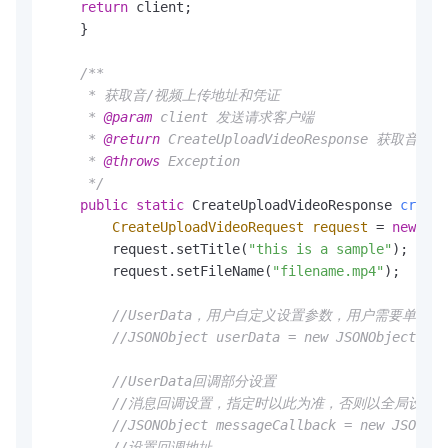
return
 client;

    }

/**

     * 获取音/视频上传地址和凭证

     * 
@param
 client 发送请求客户端

     * 
@return
 CreateUploadVideoResponse 获
     * 
@throws
 Exception

     */
public
static
 CreateUploadVideoResponse 
create
CreateUploadVideoRequest
request
=
new
Cre
        request.setTitle(
"this is a sample"
);

        request.setFileName(
"filename.mp4"
);

//UserData，用户自定义设置参数，用户需要单独回
//JSONObject userData = new JSONObject();
//UserData回调部分设置
//消息回调设置，指定时以此为准，否则以全局设置
//JSONObject messageCallback = new JSONObj
//设置回调地址