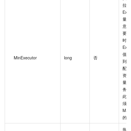
拉起
Exe
量，
意味
要执
时不
Exe
值范
MinExecutor
long
否
到 
配置
资源
量时
务启
此处
须小
Max
的配
执行