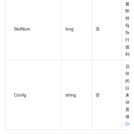
最大
即最
持多
Spa
SlotNum
long
否
Ses
行 
值范
到 
启动 
SQL
的具
以一
Config
string
否
来描
VA
置信
请参
Con