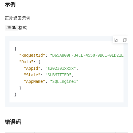
示例
正常返回示例
格式
JSON
{
"RequestId"
:
"D65A809F-34CE-4550-9BC1-0ED21ETG38
"Data"
:
{
"AppId"
:
"s202301xxxx"
,
"State"
:
"SUBMITTED"
,
"AppName"
:
"SQLEngine1"
}
}
错误码