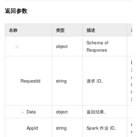
返回参数
名称
类型
描述
示
Schema of
object
Response
D6
34
45
RequestId
string
请求 ID。
9B
0E
38
Data
object
返回结果。
s2
AppId
string
Spark 作业 ID。
xx