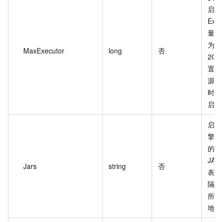
启动
Exe
量。
为 1
MaxExecutor
long
否
20
置数
源组
时会
启动
启动
擎时
的第
JA
Jars
string
否
表，
隔的
所在
地址