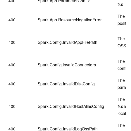
400
Spark.App.ParameterConflict
%s
The re
400
Spark.App.ResourceNegativeError
positiv
The mai
400
Spark.Config.InvalidAppFilePath
OSS pa
The sp
400
Spark.Config.invalidConnectors
configu
The re
400
Spark.Config.InvalidDiskConfig
paramet
The re
400
Spark.Config.InvalidHostAliasConfig
%s is i
localho
The OSS
400
Spark.Config.InvalidLogOssPath