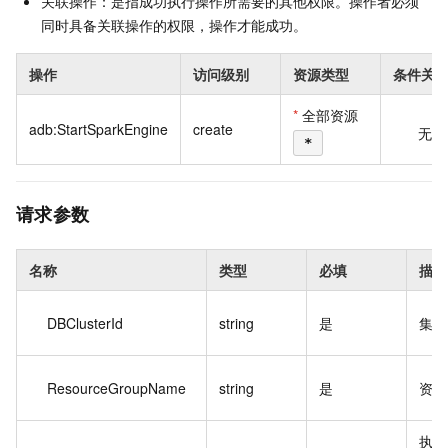
关联操作：是指成功执行操作所需要的其他权限。操作者必须
同时具备关联操作的权限，操作才能成功。
操作
访问级别
资源类型
条件关
*
全部资源
adb:StartSparkEngine
create
无
*
请求参数
名称
类型
必填
描述
DBClusterId
string
是
集群
ResourceGroupName
string
是
资源
执行