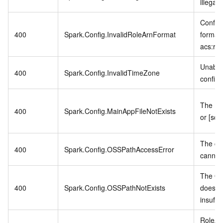
illegal:
Config
400
Spark.Config.InvalidRoleArnFormat
format.
acs:ra
Unable
400
Spark.Config.InvalidTimeZone
configu
The main
400
Spark.Config.MainAppFileNotExists
or [sql
The co
400
Spark.Config.OSSPathAccessError
cannot
The OS
400
Spark.Config.OSSPathNotExists
does no
insuffic
RoleAR