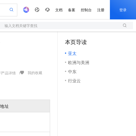
文档
备案
控制台
注册
登录
输入文档关键字查找
验
作计划
器
AI 活动
专业服务
服务伙伴合作计划
开发者社区
加入我们
服务平台百炼
阿里云 OPC 创新助力计划
点
本页导读
（1）
一站式生成采购清单，支持单品或批量购买
S
S产品伙伴计划（繁花）
峰会
造的大模型服务与应用开发平台
Qwen Audio：打造专属 AI 语音助手
轻量应用服务器
一句话生成原生可编辑精美 PPT 文稿
AI 生产力先锋
Al MaaS 服务伙伴赋能合作
域名
博文
Careers
NEW
至高可申请百万元
亚太
性可伸缩的云计算服务
开启高性价比 AI 编程新体验
Qwen-Audio-3.0-Realtime 端到端实时语音角色扮演
输入一句话想法, 轻松生成专业的 PPT
先锋实践拓展 AI 生产力的边界
快速构建应用程序和网站，即刻迈出上云第一步
Token 补贴，五大权
计划
海大会
伙伴信用分合作计划
商标
问答
社会招聘
欧洲与美洲
益加速 OPC 成功
S
eek-V4-Pro
数字证书管理服务（原SSL证书）
一键部署幻兽帕鲁游戏服务器
飞天发布时刻
HOT
划
备案
电子书
校园招聘
中东
pSeek-V4-Pro
视频创作，一键激活电商全链路生产力
全托管，含MySQL、PostgreSQL、SQL Server、MariaDB多引擎
实现全站HTTPS，呈现可信的WEB访问
一键购买专属联机服务器，轻松开启游戏
所见，即是所愿
我的收藏
产品详情
更多支持
划
公司注册
镜像站
行业云
视频生成
语音识别与合成
专属 QwenPaw
短信服务
漫剧工坊：一站式动画创作平台
AI 实训营
HOT
合作伙伴培训与认证
划
上云迁移
的智能体编程平台
站生成，高效打造优质广告素材
从聊天伙伴进化为能主动干活的本地数字员工
快速生产连贯的高质量长漫剧
从基础到进阶，Agent 创客手把手教你
国内短信简单易用，安全可靠，秒级触达，全球覆盖200+国家和地区。
e-1.1-T2V
Qwen3-TTS-Flash
lScope
我要反馈
查询合作伙伴
畅细腻的高质量视频
离线语音合成大模型，多语言方言自适应，低延迟高稳定
n Alibaba Cloud ISV 合作
代维服务
olarDB
建企业门户网站
大数据开发治理平台 DataWorks
10 分钟搭建微信、支付宝小程序
入地址
创新加速
ope
登录合作伙伴管理后台
我要建议
站，无忧落地极速上线
以可视化方式快速构建移动和 PC 门户网站
100%兼容MySQL、PostgreSQL，兼容Oracle，支持集中和分布式
高效部署网站，快速应用到小程序
Data Agent 驱动的一站式 Data+AI 开发治理平台
e-1.1-I2V
Cosyvoice-V3-Flash
安全
畅自然，细节丰富
高表现力语音合成大模型，语音克隆听感自然
我要投诉
上云场景组合购
伴
边界网络安全防护产品
漫剧创作，剧本、分镜、视频高效生成
覆盖90%+业务场景，专享组合折扣价
2V
VPN
Fun-ASR