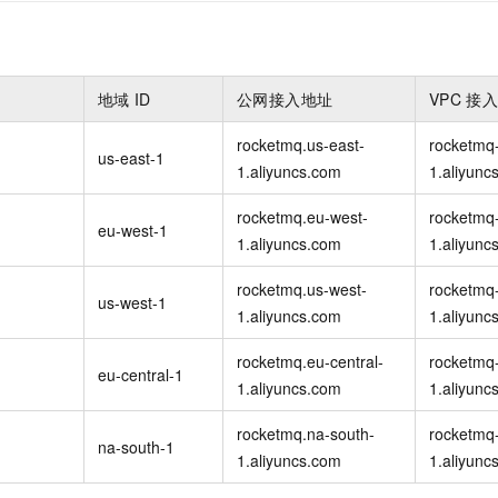
地域
ID
公网接入地址
VPC
接
rocketmq.us-east-
rocketmq-
）
us-east-1
1.aliyuncs.com
1.aliyunc
rocketmq.eu-west-
rocketmq
eu-west-1
1.aliyuncs.com
1.aliyunc
rocketmq.us-west-
rocketmq-
us-west-1
1.aliyuncs.com
1.aliyunc
rocketmq.eu-central-
rocketmq-
）
eu-central-1
1.aliyuncs.com
1.aliyunc
rocketmq.na-south-
rocketmq-
na-south-1
1.aliyuncs.com
1.aliyunc