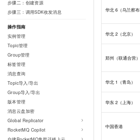
步骤二：创建资源
AI 产品 免费试用
网络
安全
云开发大赛
Tableau 订阅
华北
6（乌兰察
步骤三：调用SDK收发消息
1亿+ 大模型 tokens 和 
可观测
入门学习赛
中间件
AI空中课堂在线直播课
140+云产品 免费试用
操作指南
大模型服务
上云与迁云
产品新客免费试用，最长1
数据库
华北
2（北京）
实例管理
生态解决方案
千问AI平台-Token Plan
企业出海
大模型ACA认证体验
Topic管理
大数据计算
助力企业全员 AI 认知与能
行业生态解决方案
Group管理
政企业务
郑州（联通合营
媒体服务
千问AI平台-模型体验
开发者生态解决方案
标签管理
在线体验全尺寸、多种模态
企业服务与云通信
消息查询
AI 开发和 AI 应用解决
Happy 系列大模型
华北
1（青岛）
Topic导入/导出
域名与网站
Group导入/导出
终端用户计算
版本管理
华东
2（上海）
Serverless
大模型解决方案
消息云盘加密
Global Replicator
开发工具
快速部署 Dify，高效搭建 
中国香港
RocketMQ Copilot
迁移与运维管理
自建RocketMQ集群迁移上云