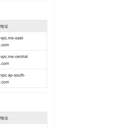
入地址
-vpc.me-east-
s.com
vpc.me-central-
s.com
vpc.ap-south-
s.com
入地址