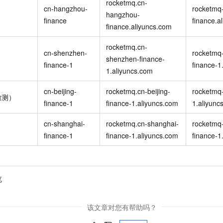
rocketmq.cn-
cn-hangzhou-
rocketmq
hangzhou-
finance
finance.a
finance.aliyuncs.com
rocketmq.cn-
cn-shenzhen-
rocketmq
shenzhen-finance-
finance-1
finance-1
1.aliyuncs.com
cn-beijing-
rocketmq.cn-beijing-
rocketmq-
邀测）
finance-1
finance-1.aliyuncs.com
1.aliyunc
cn-shanghai-
rocketmq.cn-shanghai-
rocketmq
finance-1
finance-1.aliyuncs.com
finance-1
览
该文章对您有帮助吗？