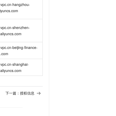
-vpc.cn-hangzhou-
liyuncs.com
-vpc.cn-shenzhen-
.aliyuncs.com
vpc.cn-beijing-finance-
s.com
-vpc.cn-shanghai-
.aliyuncs.com
下一篇：
授权信息