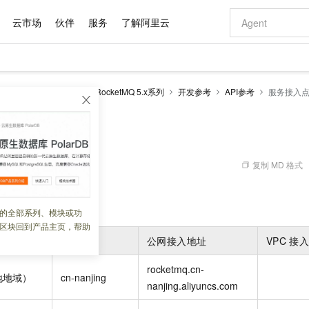
云市场
伙伴
服务
了解阿里云
AI 特惠
数据与 API
成为产品伙伴
企业增值服务
最佳实践
价格计算器
AI 场景体
基础软件
产品伙伴合
阿里云认证
市场活动
配置报价
大模型
ketMQ 版
云消息队列 RocketMQ 5.x系列
开发参考
API参考
服务接入
自助选配和估算价格
新方式
域名与网站
睿译宝，AI翻译排版一步到位
智启 AI 普惠权益
产品生态集成认证中心
企业支持计划
云上春晚
千问官方 MaaS 平台，为开发者和 Agent 而生，新用户赠送 1 亿 + tokens 额度
云服务器 EC
AI Coding
阿里云Maa
2026 阿里云
为企业打
数据集
Windows
大模型认证
模型
NEW
交付可用成果
值低价云产品抢先购
提供智能易用的域名与建站服务
上传文档即自动完成翻译和格式还原
至高享 1亿+免费 tokens，加速 Al 应用落地
安全可靠、弹
智能编程，一键
点
产品生态伙伴
专家技术服务
云上奥运之旅
弹性计算合作
阿里云中企出
手机三要素
宝塔 Linux
全部认证
价格优势
有专属领域专家
对象存储 OSS
GLM-5.2：长任务时代开源旗舰模型
阿里云 OPC 创新助力计划
云数据库 RD
即刻拥有 DeepS
AI 电商营销
产品生态伙伴工作台
企业增值服务台
云栖战略参考
云存储合作计
云栖大会
身份实名认证
CentOS
训练营
推动算力普惠，释放技术红利
的大模型服务
最高返9万
多领域专家智能体,一键组建 AI 虚拟交付团队
至高百万元 Token 补贴，加速一人公司成长
稳定、安全、高性价比、高性能的云存储服务
真正可用的 1M 上下文,一次完成代码全链路开发
轻松解锁专属 Dee
从图文生成到
复制 MD 格式
 09:23:16
云上的中国
数据库合作计
活动全景
短信
Docker
图片和
站式影视创作平台
人工智能平台 PAI
Hermes Agent，打造自进化智能体
Token Plan 模型订阅计划
Qoder
5 分钟轻松部署
AI 广告创作
企业成长
大模型
NEW
信息公告
看见新力量
云网络合作计
OCR 文字识别
JAVA
级电脑
证享300元代金券
可视化编排打通从文字构思到成片全链路闭环
一站式AI开发、训练和推理服务
自主进化，持久记忆，越用越聪明
Qwen3.8-Max 首发尝鲜，限时加量 10 倍，夜间低至2折
面向真实软件
图文、视频一
的全部系列、模块或功
Kimi-K3
HappyHors
NEW
魔搭 Mode
loud
服务实践
官网公告
区块回到产品主页，帮助
Kimi 最新旗舰模型，长程编程与推理利器
让文字生成流
金融模力时刻
Salesforce O
版
发票查验
全能环境
Qoder CN
Claude Code + GStack 打造工程团队
千问办公，限时限量积分加倍
云原生数据库 P
低代码高效构
AI 建站
NEW
作计划
地域
ID
公网接入地址
VPC
接
计划
创新中心
魔搭 ModelSc
健康状态
让AI从“聊天伙伴”进化为能干活的“数字员工”
覆盖公网/内网、递归/权威、移动APP等全场景解析服务
安装技能 GStack，拥有专属 AI 工程团队
你的AI工作搭子，覆盖日常办公高频场景
基于千问大模型等，支持代码智能生成、研发智能问答
0 代码专业建
客户案例
天气预报查询
操作系统
Deepseek-v4-pro
HappyHors
态合作计划
rocketmq.cn-
态智能体模型
旗舰 MoE 大模型，百万上下文与顶尖推理能力
图生视频，流
Compute
同享
容器服务 Kubernetes 版 ACK
万小智 AI 建站低至 15元/月
云防火墙
AI 短剧/漫剧
地地域）
cn-nanjing
快递物流查询
WordPress
成为服务伙
高校合作
nanjing.aliyuncs.com
式云数据仓库
点，立即开启云上创新
提供一站式管理容器应用的 K8s 服务
送.CN域名，送备案服务码
云原生的云上
AI助力短剧
GLM-5.2
Wan2.7-T
Ubuntu