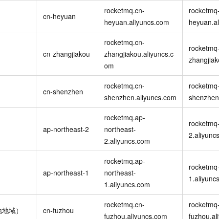
一个 AI 助手
即刻拥有 DeepSeek-R1 满血版
超强辅助，Bol
rocketmq.cn-
rocketmq-
cn-heyuan
在企业官网、通讯软件中为客户提供 AI 客服
多种方案随心选，轻松解锁专属 DeepSeek
heyuan.aliyuncs.com
heyuan.a
rocketmq.cn-
rocketmq-
cn-zhangjiakou
zhangjiakou.aliyuncs.c
zhangjiak
om
rocketmq.cn-
rocketmq-
cn-shenzhen
shenzhen.aliyuncs.com
shenzhen
rocketmq.ap-
rocketmq-
ap-northeast-2
northeast-
2.aliyunc
2.aliyuncs.com
rocketmq.ap-
rocketmq-
ap-northeast-1
northeast-
1.aliyunc
1.aliyuncs.com
rocketmq.cn-
rocketmq-
地地域）
cn-fuzhou
fuzhou.aliyuncs.com
fuzhou.al