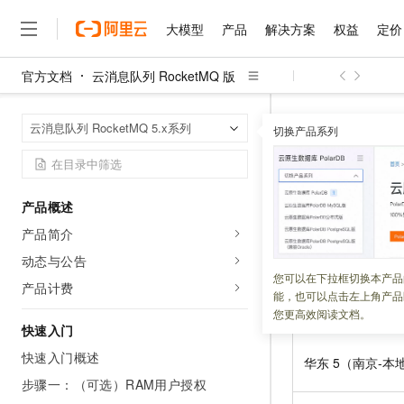
大模型
产品
解决方案
权益
定价
官方文档
云消息队列 RocketMQ 版
大模型
产品
解决方案
权益
定价
云市场
伙伴
服务
了解阿里云
精选产品
精选解决方案
普惠上云
产品定价
精选商城
成为销售伙伴
售前咨询
为什么选择阿里云
千问AI平台
云消息队列 Roc
首页
云消息队列 RocketMQ 5.x系列
了解云产品的定价详情
切换产品系列
大模型服务平台百炼
千问办公，解锁你的工作
普惠上云 官方力荐
分销伙伴
在线服务
网站建设
什么是云计算
大
大模型服务与应用平台
企业级Agent产品，直接
云服务器38元/年起，超
服务接入
咨询伙伴
多端小程序
技术领先
云上成本管理
售后服务
千问大模型
Agency Agents：拥
官方推荐返现计划
大模型
大模型
精选产品
精选解决方案
Salesforce 国际版订阅
稳定可靠
产品概述
管理和优化成本
多元化、高性能、安全可靠
推荐新用户得奖励，单订单
更新时间：
2026-08-03
销售伙伴合作计划
自助服务
产品简介
友盟天域
安全合规
人工智能与机器学习
AI
文本生成
无影云电脑
HappyHorse 打造一
云工开物
无影生态合作计划
在线服务
动态与公告
亚太
观测云
分析师报告
随时随地安全接入的云上超
高校专属算力普惠，学生认
计算
互联网应用开发
您可以在下拉框切换本产品
Qwen3.8-Max
HOT
产品计费
Salesforce On Alibaba C
工单服务
能，也可以点击左上角产品
智能体时代全能旗舰模型
Tuya 物联网平台阿里云
研究报告与白皮书
云解析DNS
快速拥有专属 OpenClaw
Consulting Partner 合
大数据
容器
您更高效阅读文档。
地域名称
免费试用
短信专区
快速入门
蓝凌 OA
Qwen3.7-Plus
AI 大模型销售与服务生
现代化应用
存储
天池大赛
能看、能想、能动手的多模
快速入门概述
云原生大数据计算服务 Max
解决方案免费试用 新老
华东
5（南京-本
电子合同
面向分析的企业级SaaS模
最高领取价值200元试用
步骤一：（可选）RAM用户授权
安全
网络与CDN
AI 算法大赛
Qwen3-VL-Plus
畅捷通