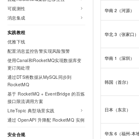
10 分钟在聊天系统中增加
专有云
可观测性
华南
2（河源）
消息集成
实践教程
华北
3（张家口）
优雅下线
配置消息监控告警实现风险预警
华南
1（深圳）
使用Canal和RocketMQ实现数据库变
更订阅处理
通过DTS将数据从MySQL同步到
韩国（首尔）
RocketMQ
基于 RocketMQ + EventBridge 的百炼
接口限流调用方案
日本（东京）
LiteTopic 典型场景实践
通过 OpenAPI 升降配 RocketMQ 实例
华东
6（福州-本
安全合规