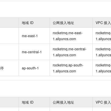
地域
ID
公网接入地址
VPC
接
rocketmq.me-east-
rocketmq
me-east-1
1.aliyuncs.com
1.aliyunc
rocketmq.me-central-
rocketmq-
me-central-1
1.aliyuncs.com
1.aliyunc
rocketmq.ap-south-
rocketmq-
关停
ap-south-1
1.aliyuncs.com
1.aliyunc
地域
ID
公网接入地址
VPC
接