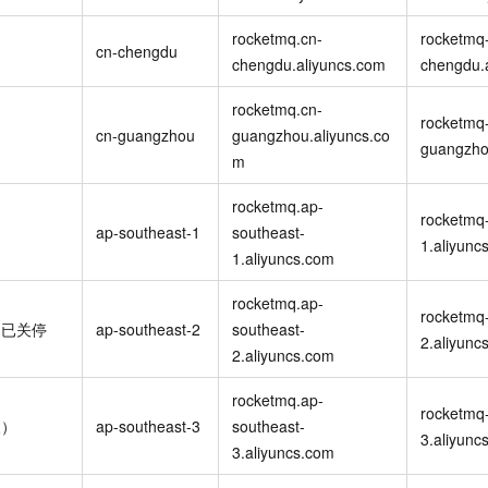
rocketmq.cn-
rocketmq-
cn-chengdu
chengdu.aliyuncs.com
chengdu.
rocketmq.cn-
rocketmq-
cn-guangzhou
guangzhou.aliyuncs.co
guangzho
m
rocketmq.ap-
rocketmq-
ap-southeast-1
southeast-
1.aliyunc
1.aliyuncs.com
rocketmq.ap-
rocketmq-
）已关停
ap-southeast-2
southeast-
2.aliyunc
2.aliyuncs.com
rocketmq.ap-
rocketmq-
坡）
ap-southeast-3
southeast-
3.aliyunc
3.aliyuncs.com