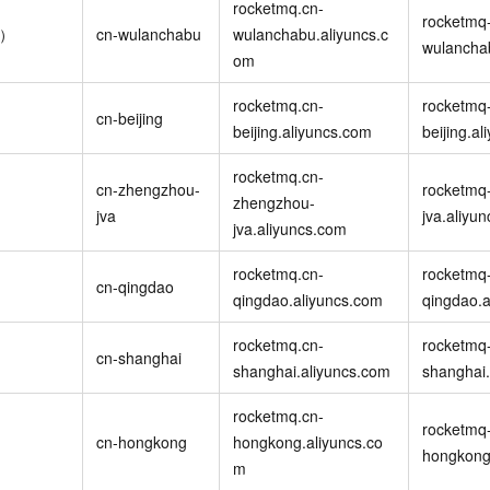
服务生态伙伴
rocketmq.cn-
视觉 Coding、空间感知、多模态思考等全面升级
1M上下文，专为长程任务能力而生
云工开物
企业应用
Night Plan 支持 Qwen 3.8-Max
AI 办公
NEW
rocketmq-
Red Hat
布）
cn-wulanchabu
wulanchabu.aliyuncs.c
30+ 款产品免费体验
夜间 5 折，Qwen/Meoo/TokenPlan 客户专享
AI智能应用
wulancha
科研合作
om
ERP
堂（旗舰版）
SUSE
智能客服
AI 应用构建
大模型原生
CRM
rocketmq.cn-
rocketmq-
2个月
自动承接线索
cn-beijing
beijing.aliyuncs.com
beijing.a
建站小程序
Qoder
大模型服务平台百炼-应用模版
OA 办公系统
HOT
NEW
面向真实软件
个人版上线、团队版降价；千问3.8-Max首发发尝鲜
丰富多元化的应用模版和解决方案
rocketmq.cn-
力提升
财税管理
模板建站
cn-zhengzhou-
rocketmq
）
zhengzhou-
万有无界
大模型服务平台百炼-智能体
jva
jva.aliyu
400电话
定制建站
jva.aliyuncs.com
的模型效果
灵活可视化地构建企业级 Agent
方案
广告营销
模板小程序
rocketmq.cn-
rocketmq-
秒悟
人工智能平台 PAI
cn-qingdao
定制小程序
qingdao.aliyuncs.com
qingdao.a
云端极速 AI 
新一代 AI 视频生成模型，深度适配广告营销等场景
AI Native 的算法工程平台，一站式完成建模、训练、推理服务部署
APP 开发
rocketmq.cn-
rocketmq-
cn-shanghai
shanghai.aliyuncs.com
shanghai.
建站系统
rocketmq.cn-
rocketmq-
AI 应用
10分钟微调：让0.6B模型媲美235B模型
多模态数据信
cn-hongkong
hongkong.aliyuncs.co
hongkong
依托云原生高可用架构,实现Dify私有化部署
用1%尺寸在特定领域达到大模型90%以上效果
m