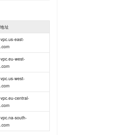
入地址
vpc.us-east-
s.com
-vpc.eu-west-
s.com
vpc.us-west-
s.com
vpc.eu-central-
s.com
vpc.na-south-
s.com