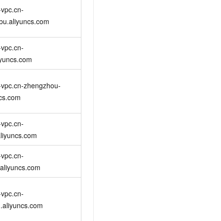
文戏情感细腻自然，动作戏激烈拳拳到肉，实现更强表演能力
支持中英文自由切换，具备更强的噪声鲁棒性
云聚AI 严选权益
vpc.cn-
SSL 证书
，一键激活高效办公新体验
精选AI产品，从模型到应用全链提效
bu.aliyuncs.com
堡垒机
AI 用量加速计划
应用
防火墙
vpc.cn-
、识别商机，让客服更高效、服务更出色。
新老同享，达量后返
liyuncs.com
千问办公
主机安全
NEW
的智能体编程平台
一站式AI生产力平台
-vpc.cn-zhengzhou-
AI 应用及服务市场
伶鹊
ncs.com
企业级人与Agent协作平台，接入和调度多个数字员工
智能客服平台，对话机器人、对话分析、智能外呼
AI 应用
vpc.cn-
大模型服务平台百炼 - 全妙
大模型
liyuncs.com
应用创作平台
多模态内容创作工具，已接入 DeepSeek
自然语言处理
vpc.cn-
数据标注
aliyuncs.com
机器学习
vpc.cn-
息提取
与 AI 智能体进行实时音视频通话
.aliyuncs.com
从文本、图片、视频中提取结构化的属性信息
构建支持视频理解的 AI 音视频实时通话应用