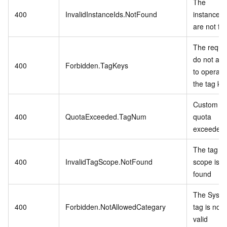
The
400
InvalidInstanceIds.NotFound
instanceId
are not fo
The reque
do not all
400
Forbidden.TagKeys
to operate
the tag ke
Custom T
400
QuotaExceeded.TagNum
quota
exceeded
The tag
400
InvalidTagScope.NotFound
scope is n
found
The Syst
400
Forbidden.NotAllowedCategary
tag is not
valid