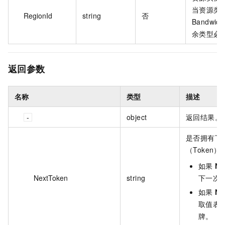
当资源类型
RegionId
string
否
Bandwi
余类型必
返回参数
名称
类型
描述
object
返回结果。
是否拥有下
（Token
如果
Ne
NextToken
string
下一次
如果
Ne
取值表
牌。