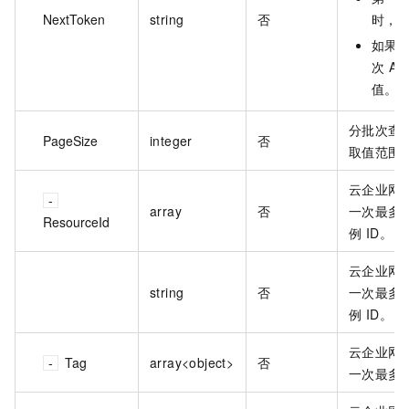
NextToken
string
否
时，
如果
次 AP
值。
分批次查
PageSize
integer
否
取值范围
云企业网实
array
否
一次最多支
ResourceId
例 ID。
云企业网实
string
否
一次最多支
例 ID。
云企业网
Tag
array<object>
否
一次最多支