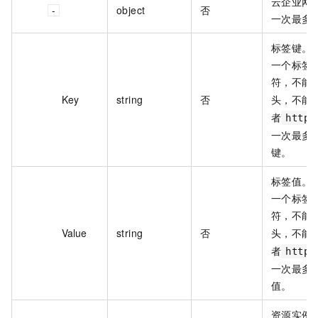
云企业网
object
否
一次最多支
标签键。
一个标签键
符，不能
Key
string
否
头，不能
者
https
一次最多支
键。
标签值。
一个标签值
符，不能
Value
string
否
头，不能
者
https
一次最多支
值。
资源实例所