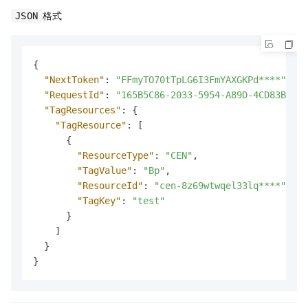
格式
JSON
{
"NextToken"
:
"FFmyTO70tTpLG6I3FmYAXGKPd****"
,
"RequestId"
:
"165B5C86-2033-5954-A89D-4CD83BA06C
"TagResources"
:
{
"TagResource"
:
[
{
"ResourceType"
:
"CEN"
,
"TagValue"
:
"Bp"
,
"ResourceId"
:
"cen-8z69wtwqel33lq****"
,
"TagKey"
:
"test"
}
]
}
}