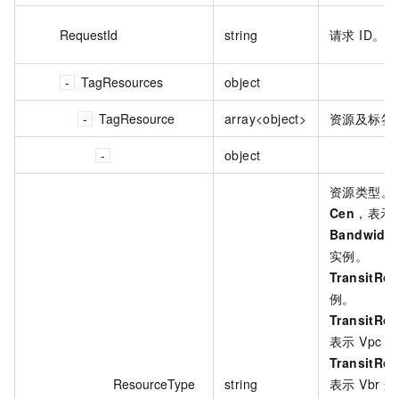
RequestId
string
请求 ID。
TagResources
object
TagResource
array<object>
资源及标签
object
资源类型。
Cen
，表示
Bandwidth
实例。
TransitRou
例。
TransitRo
表示 Vpc
TransitRo
ResourceType
string
表示 Vbr 