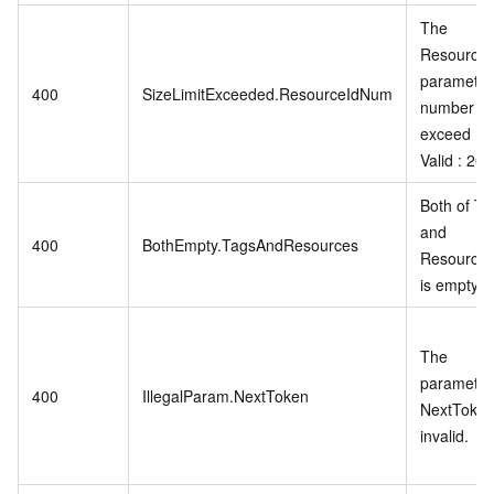
The
ResourceI
parameter
400
SizeLimitExceeded.ResourceIdNum
number is
exceed ,
Valid : 20
Both of Ta
and
400
BothEmpty.TagsAndResources
ResourceI
is empty.
The
parameter
400
IllegalParam.NextToken
NextToken
invalid.