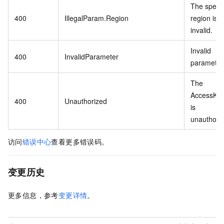
The specif
400
IllegalParam.Region
region is
invalid.
Invalid
400
InvalidParameter
parameter
The
AccessKey
400
Unauthorized
is
unauthoriz
访问
错误中心
查看更多错误码。
变更历史
更多信息，参考
变更详情
。