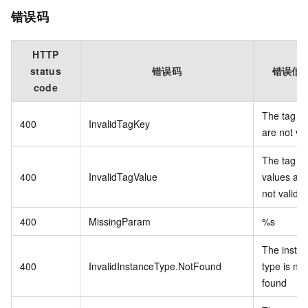
错误码
HTTP
status
错误码
错误信
code
The tag k
400
InvalidTagKey
are not val
The tag
400
InvalidTagValue
values are
not valid.
400
MissingParam
%s
The insta
400
InvalidInstanceType.NotFound
type is not
found