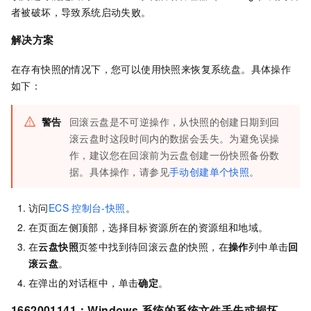
者被破坏，导致系统启动失败。
解决方案
在存有快照的情况下，您可以使用快照来恢复系统盘。具体操作
如下：
警告
回滚云盘是不可逆操作，从快照的创建日期到回
滚云盘时这段时间内的数据会丢失。为避免误操
作，建议您在回滚前为云盘创建一份快照备份数
据。具体操作，请参见
手动创建单个快照
。
访问
ECS
控制台-快照
。
在页面左侧顶部，选择目标资源所在的资源组和地域。
在
云盘快照
页签中找到待回滚云盘的快照，在
操作
列中单击
回
滚云盘
。
在弹出的对话框中，单击
确定
。
1662001141：Windows
系统的系统文件丢失或损坏