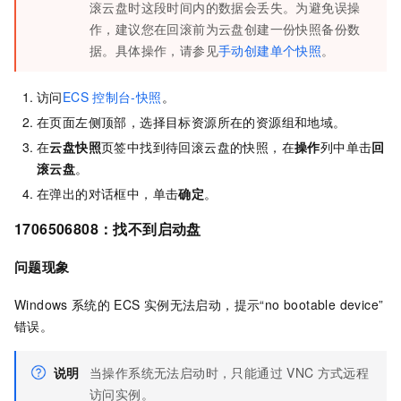
滚云盘时这段时间内的数据会丢失。为避免误操
作，建议您在回滚前为云盘创建一份快照备份数
据。具体操作，请参见
手动创建单个快照
。
访问
ECS
控制台-快照
。
在页面左侧顶部，选择目标资源所在的资源组和地域。
在
云盘快照
页签中找到待回滚云盘的快照，在
操作
列中单击
回
滚云盘
。
在弹出的对话框中，单击
确定
。
1706506808：
找不到启动盘
问题现象
Windows
系统的
ECS
实例无法启动，提示“no bootable device”
错误。
说明
当操作系统无法启动时，只能通过
VNC
方式远程
访问实例。