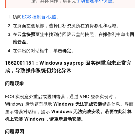
据。具体操作，请参见
手动创建单个快照
。
访问
ECS
控制台-快照
。
在页面左侧顶部，选择目标资源所在的资源组和地域。
在
云盘快照
页签中找到待回滚云盘的快照，在
操作
列中单击
回
滚云盘
。
在弹出的对话框中，单击
确定
。
1662001151：Windows sysprep
因实例重启未正常完
成，导致操作系统初始化异常
问题现象
ECS
实例意外重启或遇到错误，通过
VNC
登录实例时，
Windows
启动界面显示
Windows
无法完成安装
错误信息。界面
显示错误对话框，提示
Windows 无法完成安装。若要在此计算
机上安装 Windows，请重新启动安装
。
问题原因