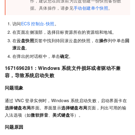
作，建议您在回滚前为云盘创建一份快照备份数
据。具体操作，请参见
手动创建单个快照
。
访问
ECS
控制台-快照
。
在页面左侧顶部，选择目标资源所在的资源组和地域。
在
云盘快照
页签中找到待回滚云盘的快照，在
操作
列中单击
回
滚云盘
。
在弹出的对话框中，单击
确定
。
1671696281
：
Windows
系统文件损坏或者驱动不兼
容，导致系统启动失败
问题现象
通过
VNC
登录实例时，Windows
系统启动失败，启动界面卡在
选择键盘布局
界面。界面显示
选择键盘布局
页面，列出可用的输
入法选项（如
微软拼音
、
美式键盘
等）。
问题原因