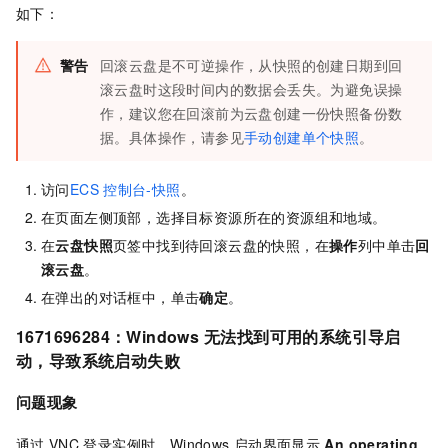
如下：
警告
回滚云盘是不可逆操作，从快照的创建日期到回
滚云盘时这段时间内的数据会丢失。为避免误操
作，建议您在回滚前为云盘创建一份快照备份数
据。具体操作，请参见
手动创建单个快照
。
访问
ECS
控制台-快照
。
在页面左侧顶部，选择目标资源所在的资源组和地域。
在
云盘快照
页签中找到待回滚云盘的快照，在
操作
列中单击
回
滚云盘
。
在弹出的对话框中，单击
确定
。
1671696284
：
Windows
无法找到可用的系统引导启
动，导致系统启动失败
问题现象
通过
VNC
登录实例时，Windows
启动界面显示
An operating