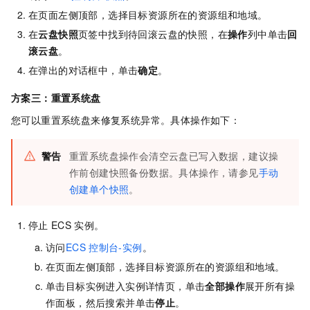
在页面左侧顶部，选择目标资源所在的资源组和地域。
在
云盘快照
页签中找到待回滚云盘的快照，在
操作
列中单击
回
滚云盘
。
在弹出的对话框中，单击
确定
。
方案三：重置系统盘
您可以重置系统盘来修复系统异常。具体操作如下：
警告
重置系统盘操作会清空云盘已写入数据，建议操
作前创建快照备份数据。具体操作，请参见
手动
创建单个快照
。
停止
ECS
实例。
访问
ECS
控制台-实例
。
在页面左侧顶部，选择目标资源所在的资源组和地域。
单击目标实例进入实例详情页，单击
全部操作
展开所有操
作面板，然后搜索并单击
停止
。