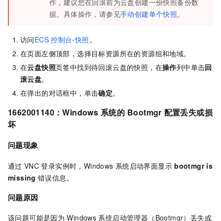
作，建议您在回滚前为云盘创建一份快照备份数
据。具体操作，请参见
手动创建单个快照
。
访问
ECS
控制台-快照
。
在页面左侧顶部，选择目标资源所在的资源组和地域。
在
云盘快照
页签中找到待回滚云盘的快照，在
操作
列中单击
回
滚云盘
。
在弹出的对话框中，单击
确定
。
1662001140：Windows
系统的
Bootmgr
配置丢失或损
坏
问题现象
通过
VNC
登录实例时，Windows
系统启动界面显示
bootmgr is
missing
错误信息。
问题原因
该问题可能是因为
Windows
系统启动管理器（Bootmgr）丢失或