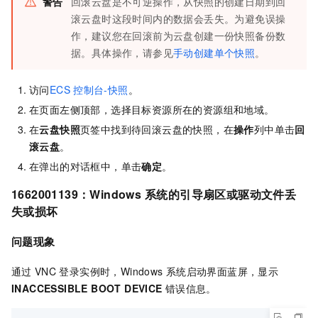
警告
回滚云盘是不可逆操作，从快照的创建日期到回
滚云盘时这段时间内的数据会丢失。为避免误操
作，建议您在回滚前为云盘创建一份快照备份数
据。具体操作，请参见
手动创建单个快照
。
访问
ECS
控制台-快照
。
在页面左侧顶部，选择目标资源所在的资源组和地域。
在
云盘快照
页签中找到待回滚云盘的快照，在
操作
列中单击
回
滚云盘
。
在弹出的对话框中，单击
确定
。
1662001139：Windows
系统的引导扇区或驱动文件丢
失或损坏
问题现象
通过
VNC
登录实例时，Windows
系统启动界面蓝屏，显示
INACCESSIBLE BOOT DEVICE
错误信息。