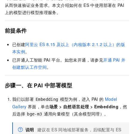
从而快速验证业务需求。本文介绍如何在
ES
中使用部署在
PAI
上的模型进行模型推理服务。
前提条件
已创建
阿里云
ES 8.15
及以上（内核版本
2.1.2
以上）的版
本实例
。
已开通人工智能
PAI
平台。如您未开通，请参见
开通
PAI
并
创建默认工作空间
。
步骤一、在
PAI
中部署模型
我们以部署
模型为例，进入
PAI
的
Model
Embedding
Gallery
界面，单击
场景
>
自然语言处理
>
Embedding
，然
后选择
通用向量模型（其余模型同理）。
bge-m3
说明
建议在
ES
同地域部署服务，后续配置与
ES