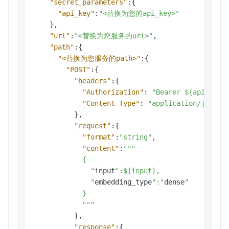
"secret_parameters"
:
{
"api_key"
:
"<替换为您的api_key>"
}
,
"url"
:
"<替换为您服务的url>"
,
"path"
:
{
"<替换为您服务的path>"
:
{
"POST"
:
{
"headers"
:
{
"Authorization"
:
"Bearer ${api_key}
"Content-Type"
:
"application/json;c
}
,
"request"
:
{
"format"
:
"string"
,
"content"
:
""
"

            {

              "
input
":${input}, 

              "
embedding_type
":"
dense
"

            }

            "
""
}
,
"response"
:
{