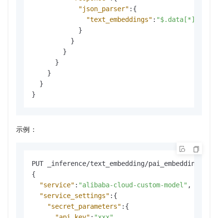
"json_parser"
:
{
"text_embeddings"
:
"$.data[*].embe
}
}
}
}
}
}
}
示例：
{
"service"
:
"alibaba-cloud-custom-model"
,
"service_settings"
:
{
"secret_parameters"
:
{
"api_key"
:
"xxx"