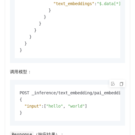
"text_embeddings"
:
"$.data[*].embe
}
}
}
}
}
}
}
调用模型：
{
"input"
:
[
"hello"
,
"world"
]
}
（响应结果）：
Response