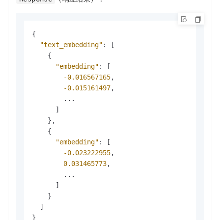
{
"text_embedding"
:
[
{
"embedding"
:
[
-0.016567165
,
-0.015161497
,
        ...

]
}
,
{
"embedding"
:
[
-0.023222955
,
0.031465773
,
        ...

]
}
]
}