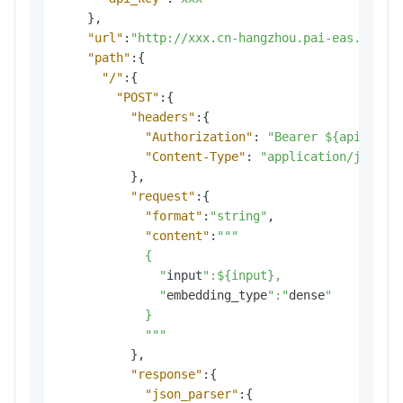
}
,
"url"
:
"http://xxx.cn-hangzhou.pai-eas.aliyu
"path"
:
{
"/"
:
{
"POST"
:
{
"headers"
:
{
"Authorization"
:
"Bearer ${api_key}
"Content-Type"
:
"application/json;c
}
,
"request"
:
{
"format"
:
"string"
,
"content"
:
""
"

            {

              "
input
":${input}, 

              "
embedding_type
":"
dense
"

            }

            "
""
}
,
"response"
:
{
"json_parser"
:
{