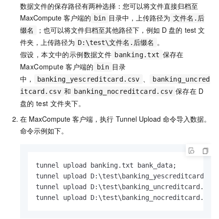
数据文件的保存路径有两种选择：您可以将文件直接归档至
MaxCompute
客户端的
目录中，上传路径为
bin
文件名.后
；也可以将文件归档至其他路径下，例如
D
盘的
test
文
缀名
件夹，上传路径为
。
D:\test\文件名.后缀名
假设，本文中的示例数据文件
保存在
banking.txt
MaxCompute
客户端的
目录
bin
中，
、
banking_yescreditcard.csv
banking_uncred
和
保存在
D
itcard.csv
banking_nocreditcard.csv
盘的
test
文件夹下。
在
MaxCompute
客户端，执行
Tunnel Upload
命令导入数据。
命令示例如下。
tunnel upload banking.txt bank_data;

tunnel upload D:\test\banking_yescreditcard.csv
tunnel upload D:\test\banking_uncreditcard.csv 
tunnel upload D:\test\banking_nocreditcard.csv