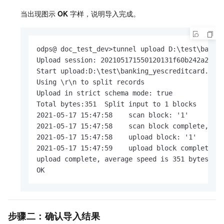
当出现图示
OK
字样，说明导入完成。
odps@ doc_test_dev>tunnel upload D:\test\bankin
Upload session: 202105171550120131f60b242a2417

Start upload:D:\test\banking_yescreditcard.csv

Using \r\n to split records

Upload in strict schema mode: true

Total bytes:351  Split input to 1 blocks

2021-05-17 15:47:58    scan block: '1'

2021-05-17 15:47:58    scan block complete, blo
2021-05-17 15:47:58    upload block: '1'

2021-05-17 15:47:59    upload block complete, b
upload complete, average speed is 351 bytes/s

OK
步骤二：确认导入结果