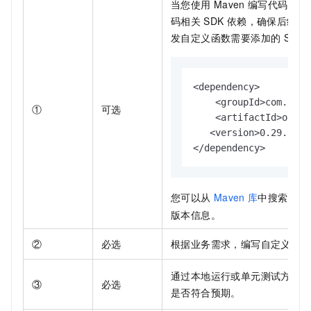
当您使用
Maven
编写代码时，
码相关
SDK
依赖，确保后续编
发自定义函数需要添加的
SDK
<dependency>

    <groupId>com.aliy
①
可选
    <artifactId>odps-
   <version>0.29.10-p
</dependency>
您可以从
Maven
库
中搜索
odp
版本信息。
②
必选
根据业务需求，编写自定义函数
通过本地运行或单元测试方式调
③
必选
是否符合预期。