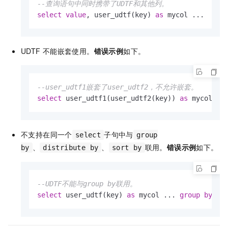
--查询语句中同时携带了UDTF和其他列。
select
value
, user_udtf(key) 
as
 mycol ...
UDTF
不能嵌套使用。
错误示例
如下。
--user_udtf1嵌套了user_udtf2，不允许嵌套。
select
 user_udtf1(user_udtf2(key)) 
as
 mycol...
不支持在同一个
子句中与
select
group
、
、
联用。
错误示例
如下。
by
distribute by
sort by
--UDTF不能与group by联用。
select
 user_udtf(key) 
as
 mycol ... 
group
by
 my