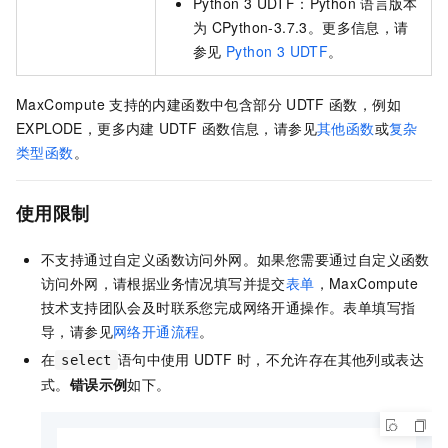
Python 3 UDTF：Python
语言版本
为
CPython-3.7.3。更多信息，请
参见
Python 3 UDTF
。
MaxCompute
支持的内建函数中包含部分
UDTF
函数，例如
EXPLODE，更多内建
UDTF
函数信息，请参见
其他函数
或
复杂
类型函数
。
使用限制
不支持通过自定义函数访问外网。如果您需要通过自定义函数
访问外网，请根据业务情况填写并提交
表单
，MaxCompute
技术支持团队会及时联系您完成网络开通操作。表单填写指
导，请参见
网络开通流程
。
在
语句中使用
UDTF
时，不允许存在其他列或表达
select
式。
错误示例
如下。