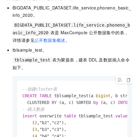
BIGDATA_PUBLIC_DATASET.life_service.phoneno_basic_
info_2020。
BIGDATA_PUBLIC_DATASET.life_service.phoneno_b
表是
MaxCompute
公开数据集中的表，
asic_info_2020
详情请参见
公开数据集概述
。
tblsample_test。
表为聚簇表，建表
DDL
及数据插入命令
tblsample_test
如下。
--创建cluster表
CREATE
TABLE
 tblsample_test(a 
bigint
, b string,
  CLUSTERED 
BY
 (a, c) SORTED 
by
 (a, c) 
INTO
32
--插入数据
insert
 overwrite 
table
 tblsample_test 
values
(
1
    (
2
,"b2","c2"),

    (
3
,"b3","c3"),

    (
4