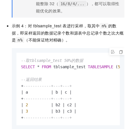
能整除
32（
），都可以取得性
16/8/4/...
能优化的效果。
示例
4：对
tblsample_test
表进行采样，取其中
的数
n%
据，即采样返回的数据记录个数和源表中总记录个数之比大概
是
（不能保证绝对精确）。
n%
--取tblsample_test 50%的数据
SELECT
*
FROM
 tblsample_test 
TABLESAMPLE
 (
50
P
--返回结果
+
------------+---+---+
|
 a          
|
 b 
|
 c 
|
+
------------+---+---+
|
2
|
 b2 
|
 c2 
|
|
3
|
 b3 
|
 c3 
|
+
------------+---+---+