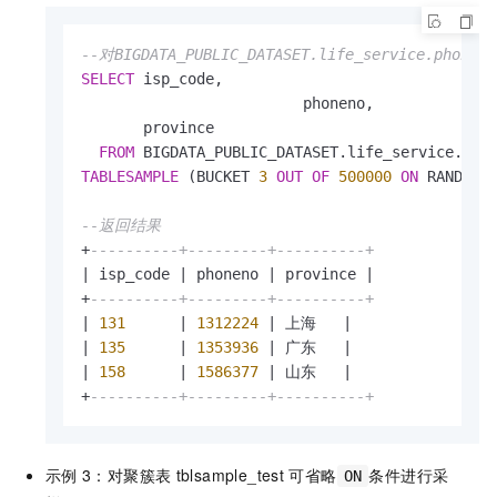
--对BIGDATA_PUBLIC_DATASET.life_service.phone
SELECT
 isp_code,

			 phoneno,

       province

FROM
TABLESAMPLE
 (BUCKET 
3
OUT
OF
500000
ON
 RAND()) 
--返回结果
+
----------+---------+----------+
|
 isp_code 
|
 phoneno 
|
 province 
|
+
----------+---------+----------+
|
131
|
1312224
|
 上海   
|
|
135
|
1353936
|
 广东   
|
|
158
|
1586377
|
 山东   
|
+
----------+---------+----------+
示例
3：对聚簇表
tblsample_test
可省略
条件进行采
ON