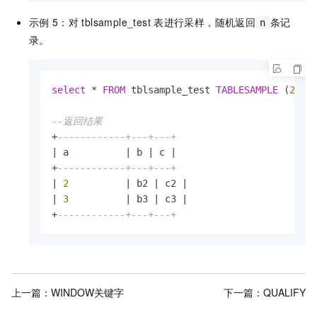
示例
5：对
tblsample_test
表进行采样，随机返回
条记
n
录。
select
*
FROM
 tblsample_test 
TABLESAMPLE
 (
2
RO
--返回结果
+
------------+---+---+
|
 a          
|
 b 
|
 c 
|
+
------------+---+---+
|
2
|
 b2 
|
 c2 
|
|
3
|
 b3 
|
 c3 
|
+
------------+---+---+
上一篇：
WINDOW关键字
下一篇：
QUALIFY