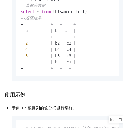
--查询表数据
select
*
from
--返回结果
+
------------+---+-----+
|
 a          
|
 b 
|
 c   
|
+
------------+---+-----+
|
2
|
 b2 
|
 c2 
|
|
4
|
 b4 
|
 c4 
|
|
3
|
 b3 
|
 c3 
|
|
1
|
 b1 
|
 c1 
|
+
------------+---+---+
使用示例
示例
1：根据列的值分桶进行采样。