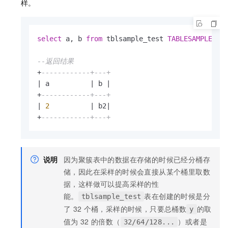
样。
select
 a, b 
from
 tblsample_test 
TABLESAMPLE
 (B
--返回结果
+
------------+---+
|
 a          
|
 b 
|
+
------------+---+
|
2
|
 b2
|
+
------------+---+
说明
因为聚簇表中的数据在存储的时候已经分桶存
储，因此在采样的时候会直接从某个桶里取数
据，这样做可以提高采样的性
能。
表在创建的时候是分
tblsample_test
了
32
个桶，采样的时候，只要总桶数
的取
y
值为
32
的倍数（
）或者是
32/64/128...