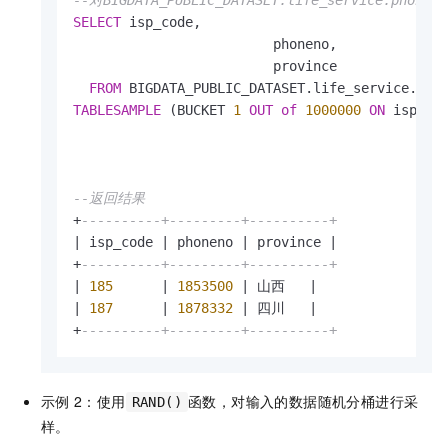
--对BIGDATA_PUBLIC_DATASET.life_service.phone
SELECT
 isp_code,

			 phoneno,

			 province

FROM
TABLESAMPLE
 (BUCKET 
1
OUT
of
1000000
ON
 isp_cod
                      									phoneno, 

                      									province) s;

--返回结果
+
----------+---------+----------+
|
 isp_code 
|
 phoneno 
|
 province 
|
+
----------+---------+----------+
|
185
|
1853500
|
 山西   
|
|
187
|
1878332
|
 四川   
|
+
----------+---------+----------+
示例
2：使用
函数，对输入的数据随机分桶进行采
RAND()
样。