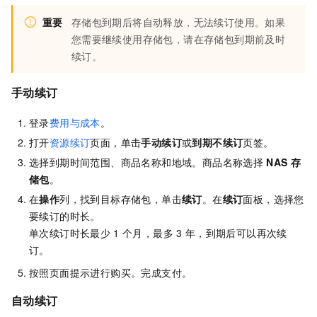
重要
存储包到期后将自动释放，无法续订使用。如果
您需要继续使用存储包，请在存储包到期前及时
续订。
手动续订
登录
费用与成本
。
打开
资源续订
页面，单击
手动续订
或
到期不续订
页签。
选择到期时间范围、商品名称和地域。商品名称选择
NAS
存
储包
。
在
操作
列，找到目标存储包，单击
续订
。在
续订
面板，选择您
要续订的时长。
单次续订时长最少
1
个月，最多
3
年，到期后可以再次续
订。
按照页面提示进行购买。完成支付。
自动续订