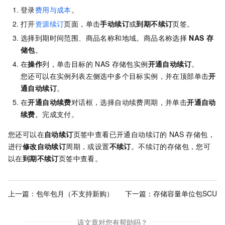
登录
费用与成本
。
打开
资源续订
页面，单击
手动续订
或
到期不续订
页签。
选择到期时间范围、商品名称和地域。商品名称选择
NAS
存
储包
。
在
操作
列，单击目标的
NAS
存储包实例
开通自动续订
。
您还可以在实例列表左侧选中多个目标实例，并在顶部单击
开
通自动续订
。
在
开通自动续费
对话框，选择自动续费周期，并单击
开通自动
续费
。完成支付。
您还可以在
自动续订
页签中查看已开通自动续订的
NAS
存储包，
进行
修改自动续订
周期，或设置
不续订
。不续订的存储包，您可
以在
到期不续订
页签中查看。
上一篇：
包年包月（不支持新购）
下一篇：
存储容量单位包SCU
该文章对您有帮助吗？