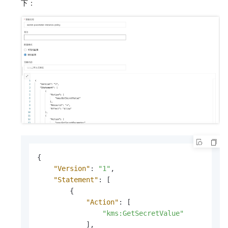
下：
{
"Version"
:
"1"
,
"Statement"
:
[
{
"Action"
:
[
"kms:GetSecretValue"
]
,