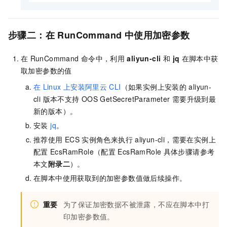
步骤二：在
RunCommand
中使用加密参数
在
RunCommand
命令中，利用
aliyun-cli
和
jq
在脚本中获
取加密参数的值
在
Linux
上安装阿里云
CLI
（如果实例上安装的
aliyun-
cli 版本不支持
OOS GetSecretParameter
需要升级到最
新的版本）。
安装
jq
。
推荐使用
ECS
实例角色来执行
aliyun-cli，需要在实例上
配置
EcsRamRole（配置
EcsRamRole
具体步骤请参考
本文
附录二
）。
在脚本中使用获取到的加密参数值做后续操作。
重要
为了保证加密数据不被泄露，不应在脚本中打
印加密参数值。