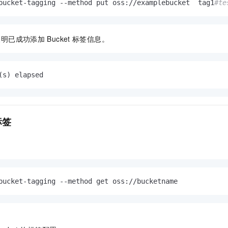
bucket-tagging --method put oss://examplebucket  tag1
#te
表明已成功添加
Bucket
标签信息。
(s) elapsed
标签
bucket-tagging --method get oss://bucketname