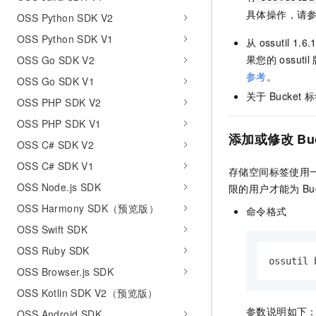
AI 产品 免费试用
网络
具体操作，请
安全
云开发大赛
OSS Python SDK V2
Tableau 订阅
1亿+ 大模型 tokens 和 
OSS Python SDK V1
可观测
入门学习赛
从
ossutil 1.6.
中间件
AI空中课堂在线直播课
140+云产品 免费试用
果您的
ossutil
OSS Go SDK V2
大模型服务
上云与迁云
产品新客免费试用，最长1
数据库
参考
。
OSS Go SDK V1
生态解决方案
千问AI平台-Token Plan
关于
Bucket
标
企业出海
大模型ACA认证体验
OSS PHP SDK V2
大数据计算
助力企业全员 AI 认知与能
行业生态解决方案
OSS PHP SDK V1
政企业务
媒体服务
千问AI平台-模型体验
添加或修改
Bu
开发者生态解决方案
OSS C# SDK V2
在线体验全尺寸、多种模态
企业服务与云通信
OSS C# SDK V1
AI 开发和 AI 应用解决
存储空间标签使用一组
Happy 系列大模型
OSS Node.js SDK
域名与网站
限的用户才能为
Bu
OSS Harmony SDK（预览版）
命令格式
终端用户计算
OSS Swift SDK
Serverless
大模型解决方案
OSS Ruby SDK
ossutil 
OSS Browser.js SDK
开发工具
快速部署 Dify，高效搭建 
OSS Kotlin SDK V2（预览版）
迁移与运维管理
参数说明如下
OSS Android SDK