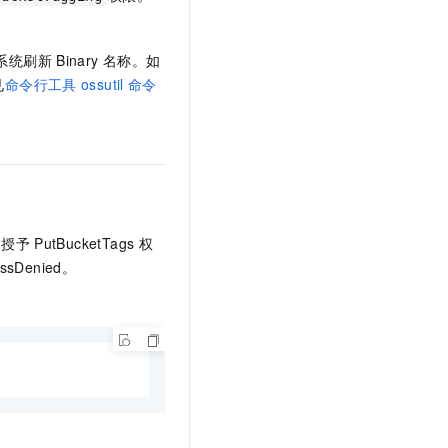
文戏情感细腻自然，动作戏激烈拳拳到肉，实现更强表演能力
支持中英文自由切换，具备更强的噪声鲁棒性
云聚AI 严选权益
SSL 证书
，一键激活高效办公新体验
精选AI产品，从模型到应用全链提效
堡垒机
据系统刷新
Binary
名称。如
AI 用量加速计划
见
命令行工具
ossutil
命令
应用
防火墙
、识别商机，让客服更高效、服务更出色。
新老同享，达量后返
千问办公
主机安全
NEW
的智能体编程平台
一站式AI生产力平台
AI 应用及服务市场
伶鹊
企业级人与Agent协作平台，接入和调度多个数字员工
智能客服平台，对话机器人、对话分析、智能外呼
AI 应用
被授予
PutBucketTags
权
大模型服务平台百炼 - 全妙
大模型
essDenied。
应用创作平台
多模态内容创作工具，已接入 DeepSeek
自然语言处理
数据标注
机器学习
息提取
与 AI 智能体进行实时音视频通话
从文本、图片、视频中提取结构化的属性信息
构建支持视频理解的 AI 音视频实时通话应用