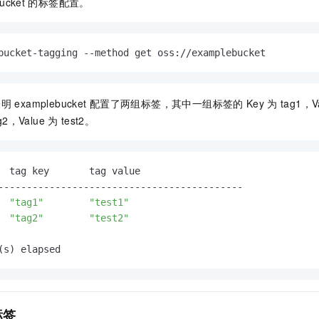
ucket
的标签配置。
bucket-tagging --method get oss://examplebucket
表明
examplebucket
配置了两组标签，其中一组标签的
Key
为
tag1，V
g2，Value
为
test2。
  tag key       tag value

-------------------------------------------

  
"tag1"
"test1"
  
"tag2"
"test2"
(s) elapsed
标签