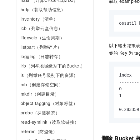
hash（计算CRC64或MD5）
获取
exampleb
help（获取帮助信息）
inventory（清单）
ossutil 
lcb（列举云盒信息）
lifecycle（生命周期）
以下输出结果
listpart（列举碎片）
签的
Key
为
ta
logging（日志转存）
lrb（列举地域级别下的Bucket）
ls（列举账号级别下的资源）
index   
--------
mb（创建存储空间）
0       
mkdir（创建目录）
1       
object-tagging（对象标签）
0.283359
probe（探测状态）
read-symlink（读取软链接）
referer（防盗链）
删除
Bucket