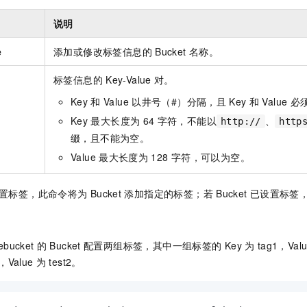
一个 AI 助手
即刻拥有 DeepSeek-R1 满血版
超强辅助，Bol
在企业官网、通讯软件中为客户提供 AI 客服
多种方案随心选，轻松解锁专属 DeepSeek
说明
e
添加或修改标签信息的
Bucket
名称。
标签信息的
Key-Value
对。
Key
和
Value
以井号（#）分隔，且
Key
和
Value
必
Key
最大长度为
64
字符，不能以
、
http://
http
缀，且不能为空。
Value
最大长度为
128
字符，可以为空。
置标签，此命令将为
Bucket
添加指定的标签；若
Bucket
已设置标签
ebucket
的
Bucket
配置两组标签，其中一组标签的
Key
为
tag1，Val
，Value
为
test2。