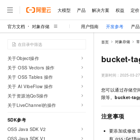
API参考
大模型
产品
解决方案
权益
定价
API概览
公共HTTP头定义
官方文档
对象存储
用户指南
开发参考
产品
关于Service操作
大模型
产品
解决方案
权益
定价
云市场
伙伴
服务
了解阿里云
精选产品
精选解决方案
普惠上云
产品定价
精选商城
成为销售伙伴
售前咨询
为什么选择阿里云
关于Region操作
千问AI平台
对象存储
常
首页
了解云产品的定价详情
大模型服务平台百炼
睿译宝，AI翻译排版一
普惠上云 官方力荐
分销伙伴
在线服务
网站建设
什么是云计算
关于Bucket操作
大
大模型服务与应用平台
上传文档即自动完成翻译和
云服务器38元/年起，超
bucket
关于Object操作
咨询伙伴
多端小程序
技术领先
云上成本管理
售后服务
关于 OSS Vectors 操作
千问大模型
GLM-5.2：长任务时代
官方推荐返现计划
大模型
大模型
精选产品
精选解决方案
Salesforce 国际版订阅
稳定可靠
管理和优化成本
多元化、高性能、安全可靠
推荐新用户得奖励，单订单
更新时间：
2025-03-27
销售伙伴合作计划
关于 OSS Tables 操作
自助服务
友盟天域
安全合规
人工智能与机器学习
AI
文本生成
关于 AI VibeFlow 操作
无影云电脑
Hermes Agent，打造
云工开物
您可以通过存储空间（
无影生态合作计划
在线服务
观测云
分析师报告
随时随地安全接入的云上超
自主进化，持久记忆，越用
高校专属算力普惠，学生认
关于资源池QoS操作
计算
互联网应用开发
Qwen3.8-Max
限等。
bucket-tag
HOT
Salesforce On Alibaba C
工单服务
智能体时代全能旗舰模型
Tuya 物联网平台阿里云
研究报告与白皮书
关于LiveChannel的操作
云解析DNS
快速拥有专属 OpenClaw
Consulting Partner 合
大数据
容器
免费试用
短信专区
注意事项
蓝凌 OA
Qwen3.7-Plus
AI 大模型销售与服务生
SDK参考
现代化应用
存储
天池大赛
能看、能想、能动手的多模
云原生大数据计算服务 Max
解决方案免费试用 新老
电子合同
OSS Java SDK V2
要添加或修改
B
面向分析的企业级SaaS模
最高领取价值200元试用
安全
网络与CDN
AI 算法大赛
Qwen3-VL-Plus
OSS Java SDK V1
畅捷通
有
oss:GetBu