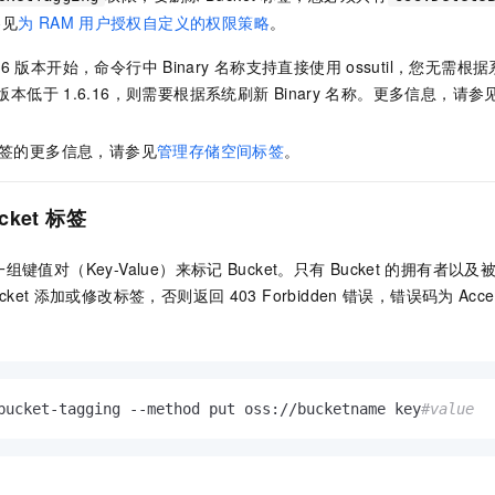
服务生态伙伴
视觉 Coding、空间感知、多模态思考等全面升级
1M上下文，专为长程任务能力而生
云工开物
企业应用
Night Plan 支持 Qwen 3.8-Max
AI 办公
NEW
参见
为
RAM
用户授权自定义的权限策略
。
Red Hat
30+ 款产品免费体验
夜间 5 折，Qwen/Meoo/TokenPlan 客户专享
AI智能应用
科研合作
ERP
16
版本开始，命令行中
Binary
名称支持直接使用
ossutil，您无需根
堂（旗舰版）
SUSE
智能客服
版本低于
1.6.16，则需要根据系统刷新
Binary
名称。更多信息，请参
AI 应用构建
大模型原生
CRM
2个月
自动承接线索
建站小程序
Qoder
大模型服务平台百炼-应用模版
OA 办公系统
HOT
NEW
签的更多信息，请参见
管理存储空间标签
。
面向真实软件
个人版上线、团队版降价；千问3.8-Max首发发尝鲜
丰富多元化的应用模版和解决方案
力提升
财税管理
模板建站
万有无界
大模型服务平台百炼-智能体
cket
标签
400电话
定制建站
的模型效果
灵活可视化地构建企业级 Agent
方案
广告营销
模板小程序
键值对（Key-Value）来标记
Bucket。只有
Bucket
的拥有者以及
秒悟
人工智能平台 PAI
cket
添加或修改标签，否则返回
403 Forbidden
错误，错误码为
Acc
定制小程序
云端极速 AI 
新一代 AI 视频生成模型，深度适配广告营销等场景
AI Native 的算法工程平台，一站式完成建模、训练、推理服务部署
APP 开发
建站系统
bucket-tagging --method put oss://bucketname key
#value
AI 应用
10分钟微调：让0.6B模型媲美235B模型
多模态数据信
依托云原生高可用架构,实现Dify私有化部署
用1%尺寸在特定领域达到大模型90%以上效果
：