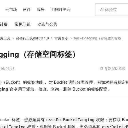
云市场
伙伴
服务
了解阿里云
计费
常见问题
动态与公告
AI 特惠
数据与 API
成为产品伙伴
企业增值服务
最佳实践
价格计算器
AI 场景体
基础软件
产品伙伴合
阿里云认证
市场活动
配置报价
大模型
用工具
命令行工具ossutil 1.0
常用命令
bucket-tagging（存储空间标签）
自助选配和估算价格
步到位
域名与网站
智启 AI 普惠权益
产品生态集成认证中心
企业支持计划
云上春晚
Qwen Audio：打造专属 AI 语音助手
千问官方 MaaS 平台，为开发者和 Agent 而生，新用户赠送 1 亿 + tokens 额度
云服务器 EC
一句话生成原生
AI Coding
阿里云Maa
2026 阿里云
为企业打
数据集
Windows
大模型认证
模型
NEW
NEW
格式还原
值低价云产品抢先购
提供智能易用的域名与建站服务
至高享 1亿+免费 tokens，加速 Al 应用落地
Qwen-Audio-3.0-Realtime 端到端实时语音角色扮演
安全可靠、弹
输入一句话想法,
智能编程，一键
-tagging（存储空间标签）
产品生态伙伴
专家技术服务
云上奥运之旅
弹性计算合作
阿里云中企出
手机三要素
宝塔 Linux
全部认证
价格优势
开源旗舰模型
对象存储 OSS
即刻拥有 DeepSeek-V4-Pro
阿里云 OPC 创新助力计划
云数据库 RD
一键部署幻兽
AI 电商营销
产品生态伙伴工作台
企业增值服务台
云栖战略参考
云存储合作计
云栖大会
身份实名认证
CentOS
训练营
推动算力普惠，释放技术红利
的大模型服务
最高返9万
真正可用的 1M 上下文,一次完成代码全链路开发
轻松解锁专属 DeepSeek-V4-Pro
至高百万元 Token 补贴，加速一人公司成长
稳定、安全、高性价比、高性能的云存储服务
一键购买专属
从图文生成到
复制 MD 格式
 08:26:46
云上的中国
数据库合作计
活动全景
短信
Docker
图片和
自进化智能体
人工智能平台 PAI
5 分钟轻松部署专属 QwenPaw
Token Plan 模型订阅计划
Qoder
高效搭建 AI
AI 广告创作
企业成长
大模型
NEW
HOT
信息公告
Bucket）的标签功能， 对
Bucket
进行分类管理，例如对拥有指定
看见新力量
云网络合作计
OCR 文字识别
JAVA
级电脑
越聪明
证享300元代金券
一站式AI开发、训练和推理服务
Qwen3.8-Max 首发尝鲜，限时加量 10 倍，夜间低至2折
从聊天伙伴进化为能主动干活的本地数字员工
面向真实软件
图文、视频一
Kimi-K3
HappyHors
ging
命令用于添加、修改、查询、删除
Bucket
的标签配置。
NEW
魔搭 Mode
loud
服务实践
官网公告
Kimi 最新旗舰模型，长程编程与推理利器
让文字生成流
金融模力时刻
Salesforce O
版
发票查验
全能环境
Qoder CN
Claude Code + GStack 打造工程团队
千问办公，限时限量积分加倍
云原生数据库 P
低代码高效构
AI 建站
NEW
作计划
计划
创新中心
魔搭 ModelSc
健康状态
让AI从“聊天伙伴”进化为能干活的“数字员工”
覆盖公网/内网、递归/权威、移动APP等全场景解析服务
安装技能 GStack，拥有专属 AI 工程团队
你的AI工作搭子，覆盖日常办公高频场景
基于千问大模型等，支持代码智能生成、研发智能问答
0 代码专业建
客户案例
天气预报查询
操作系统
Deepseek-v4-pro
HappyHors
态合作计划
态智能体模型
旗舰 MoE 大模型，百万上下文与顶尖推理能力
图生视频，流
Compute
同享
容器服务 Kubernetes 版 ACK
万小智 AI 建站低至 15元/月
云防火墙
AI 短剧/漫剧
快递物流查询
WordPress
成为服务伙
高校合作
ucket
标签，您必须具有
权限；要获取
Bu
oss:PutBucketTagging
式云数据仓库
点，立即开启云上创新
提供一站式管理容器应用的 K8s 服务
送.CN域名，送备案服务码
云原生的云上
AI助力短剧
GLM-5.2
Wan2.7-T
Ubuntu
权限；要删除
Bucket
标签，您必须具有
cketTagging
oss:Delete