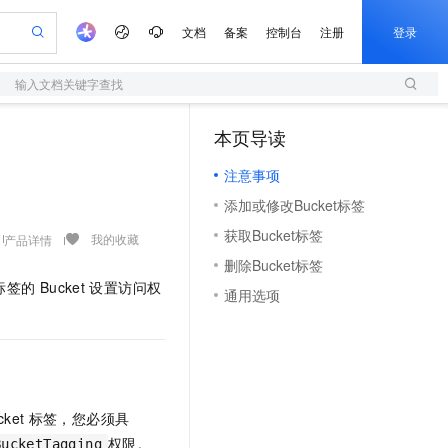
文档
备案
控制台
注册
登录
输入文档关键字查找
验
作计划
器
AI 活动
专业服务
服务伙伴合作计划
开发者社区
加入我们
服务平台百炼
阿里云 OPC 创新助力计划
本页导读
（1）
一站式生成采购清单，支持单品或批量购买
S
可编辑精美 PPT 文稿
S产品伙伴计划（繁花）
峰会
造的大模型服务与应用开发平台
轻量应用服务器
Agency Agents：拥有专属领域专家
AI 生产力先锋
Al MaaS 服务伙伴赋能合作
域名
博文
Careers
至高可申请百万元
注意事项
性可伸缩的云计算服务
 轻松生成专业的 PPT
开启高性价比 AI 编程新体验
先锋实践拓展 AI 生产力的边界
快速构建应用程序和网站，即刻迈出上云第一步
多领域专家智能体,一键组建 AI 虚拟交付团队
Token 补贴，五大权
计划
海大会
伙伴信用分合作计划
商标
问答
社会招聘
添加或修改Bucket标签
益加速 OPC 成功
S
帕鲁游戏服务器
数字证书管理服务（原SSL证书）
HappyHorse 打造一站式影视创作平台
飞天发布时刻
HOT
划
备案
电子书
校园招聘
获取Bucket标签
联机服务器，轻松开启游戏
视频创作，一键激活电商全链路生产力
全托管，含MySQL、PostgreSQL、SQL Server、MariaDB多引擎
实现全站 HTTPS，呈现可信的 Web 访问
所见，即是所愿
可视化编排打通从文字构思到成片全链路闭环
我的收藏
产品详情
更多支持
划
公司注册
镜像站
删除Bucket标签
视频生成
语音识别与合成
 智能体与工作流应用
短信服务
漫剧工坊：一站式动画创作平台
AI 实训营
标签的
Bucket
设置访问权
合作伙伴培训与认证
通用选项
划
上云迁移
的智能体编程平台
站生成，高效打造优质广告素材
通过阿里云百炼高效搭建AI应用,助力高效开发
快速生产连贯的高质量长漫剧
从基础到进阶，Agent 创客手把手教你
国内短信简单易用，安全可靠，秒级触达，全球覆盖200+国家和地区。
e-1.1-T2V
Qwen3-TTS-Flash
lScope
我要反馈
查询合作伙伴
畅细腻的高质量视频
离线语音合成大模型，多语言方言自适应，低延迟高稳定
n Alibaba Cloud ISV 合作
代维服务
olarDB
建企业门户网站
大数据开发治理平台 DataWorks
10 分钟搭建微信、支付宝小程序
创新加速
ope
登录合作伙伴管理后台
我要建议
站，无忧落地极速上线
以可视化方式快速构建移动和 PC 门户网站
100%兼容MySQL、PostgreSQL，兼容Oracle，支持集中和分布式
高效部署网站，快速应用到小程序
Data Agent 驱动的一站式 Data+AI 开发治理平台
e-1.1-I2V
Cosyvoice-V3-Flash
安全
畅自然，细节丰富
高表现力语音合成大模型，语音克隆听感自然
我要投诉
上云场景组合购
伴
cket
标签，您必须具
边界网络安全防护产品
漫剧创作，剧本、分镜、视频高效生成
覆盖90%+业务场景，专享组合折扣价
2V
VPN
Fun-ASR
权限。
BucketTagging