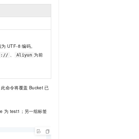
t.diy 一步搞定创意建站
构建大模型应用的安全防护体系
通过自然语言交互简化开发流程,全栈开发支持
通过阿里云安全产品对 AI 应用进行安全防护
须为
UTF-8
编码。
、
为前
s://
Aliyun
，此命令将覆盖
Bucket
已
ue
为
test1；另一组标签