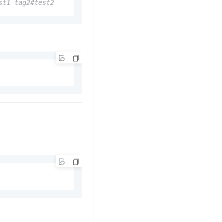
st1 tag2#test2