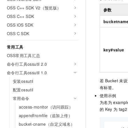
10 分钟在聊天系统中增加
专有云
OSS C++ SDK V2（预览版）
参数
OSS C++ SDK
bucketnam
OSS iOS SDK
OSS C SDK
常用工具
key#value
OSS常用工具汇总
命令行工具ossutil 2.0
命令行工具ossutil 1.0
若
Bucket
未设
安装ossutil
有标签。
配置ossutil
使用示例
常用命令
为名为
exampl
access-monitor（访问跟踪）
的
Key
为
tag2
appendfromfile（追加上传）
bucket-cname（自定义域名）