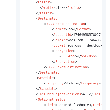
<
Filter
>
<
Prefix
>
dir/
</
Prefix
>
</
Filter
>
<
Destination
>
<
OSSBucketDestination
>
<
Format
>
CSV
</
Format
>
<
AccountId
>
1746495857602745
</
<
RoleArn
>
acs:ram::17464958576
<
Bucket
>
acs:oss:::destbucket
<
<
Encryption
>
<
SSE-OSS
>
</
SSE-OSS
>
</
Encryption
>
</
OSSBucketDestination
>
</
Destination
>
<
Schedule
>
<
Frequency
>
Weekly
</
Frequency
>
</
Schedule
>
<
IncludedObjectVersions
>
All
</
Included
<
OptionalFields
>
<
Field
>
LastModifiedDate
</
Field
>