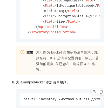
<
Field
>
StorageClass
</
Field
>
<
Field
>
IsMultipartUploaded
</
Field
<
Field
>
ETag
</
Field
>
<
Field
>
EncryptionStatus
</
Field
>
<
Field
>
Size
</
Field
>
</
OptionalFields
>
</
InventoryConfiguration
>
重要
您可以为
Bucket
添加多条清单规则，规
则名称（ID）是清单配置的唯一标识。若
添加的规则
ID
已存在，则返回
409
错
误。
为
examplebucket
添加清单规则。
ossutil inventory --method put oss://exampl