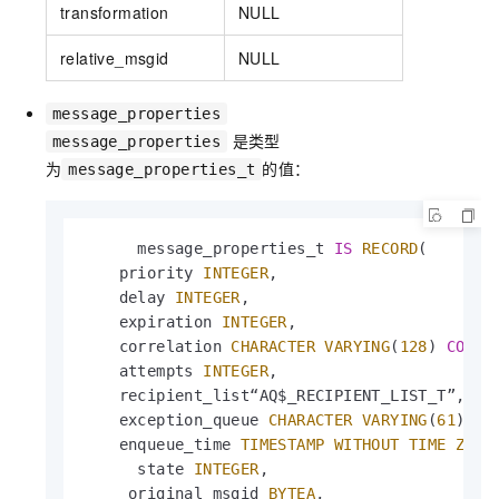
transformation
NULL
relative_msgid
NULL
message_properties
是类型
message_properties
为
的值：
message_properties_t
      message_properties_t 
IS
RECORD
(

    priority 
INTEGER
,

    delay 
INTEGER
,

    expiration 
INTEGER
,

    correlation 
CHARACTER
VARYING
(
128
) 
COLLA
    attempts 
INTEGER
,

    recipient_list“AQ$_RECIPIENT_LIST_T”,

    exception_queue 
CHARACTER
VARYING
(
61
) 
CO
    enqueue_time 
TIMESTAMP
WITHOUT TIME ZONE
,
      state 
INTEGER
,

     original_msgid 
BYTEA
,
