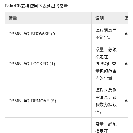
PolarDB
支持使用下表列出的常量：
常量
说明
适
读取消息而
DBMS_AQ.BROWSE (0)
deq
不锁定。
常量，必须
指定在
DBMS_AQ.LOCKED (1)
PL/SQL
常
deq
量包的范围
内的常量。
读取之后删
除消息，该
DBMS_AQ.REMOVE (2)
deq
参数为默认
值。
常量，必须
指定在