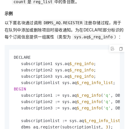
是
中的条目数。
count
reg_list
示例
以下匿名块通过调用
注册存储过程，用于
DBMS_AQ.REGISTER
在队列中添加或删除项目时接收通知。为在DECLARE部分标识的
每个订阅信息提供一组属性（类型为
）：
sys.aq$_reg_info
DECLARE

   subscription1 sys.aq
$_reg_info
;

   subscription2 sys.aq
$_reg_info
;

   subscription3 sys.aq
$_reg_info
;

   subscriptionlist sys.aq
$_reg_info_list
BEGIN
   subscription1 := sys.aq
$_reg_info
(
'q'
, DBMS_
   subscription2 := sys.aq
$_reg_info
(
'q'
, DBMS_
   subscription3 := sys.aq
$_reg_info
(
'q'
, DBMS_
   subscriptionlist := sys.aq
$_reg_info_list
(su
   dbms_aq.register(subscriptionlist, 
3
);
