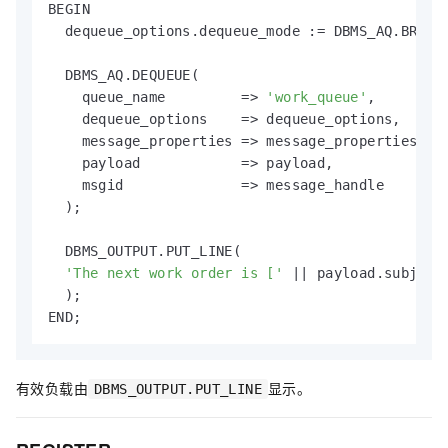
BEGIN

  dequeue_options.dequeue_mode := DBMS_AQ.BROWSE
  DBMS_AQ.DEQUEUE(

    queue_name         => 
'work_queue'
,

    dequeue_options    => dequeue_options,

    message_properties => message_properties,

    payload            => payload,

    msgid              => message_handle

  );

  DBMS_OUTPUT.PUT_LINE(

'The next work order is ['
 || payload.subject
  );

END;
有效负载由
显示。
DBMS_OUTPUT.PUT_LINE