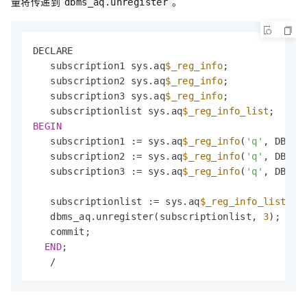
量将传递到
。
dbms_aq.unregister
DECLARE

   subscription1 sys.aq
$_reg_info
;

   subscription2 sys.aq
$_reg_info
;

   subscription3 sys.aq
$_reg_info
;

   subscriptionlist sys.aq
$_reg_info_list
BEGIN
   subscription1 := sys.aq
$_reg_info
(
'q'
, DBMS_
   subscription2 := sys.aq
$_reg_info
(
'q'
, DBMS_
   subscription3 := sys.aq
$_reg_info
(
'q'
, DBMS_
   subscriptionlist := sys.aq
$_reg_info_list
(su
   dbms_aq.unregister(subscriptionlist, 
3
);

   commit;

END
;

   /