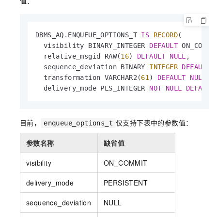
值：
DBMS_AQ.ENQUEUE_OPTIONS_T 
IS
RECORD
(

  visibility BINARY_INTEGER 
DEFAULT
 ON_COMMIT
  relative_msgid RAW(
16
) 
DEFAULT
NULL
,

  sequence_deviation BINARY 
INTEGER
DEFAULT
  transformation VARCHAR2(
61
) 
DEFAULT
NULL
,

  delivery_mode PLS_INTEGER 
NOT
NULL
DEFAULT
目前，
仅支持下表中的参数值：
enqueue_options_t
参数名称
缺省值
visibility
ON_COMMIT
delivery_mode
PERSISTENT
sequence_deviation
NULL