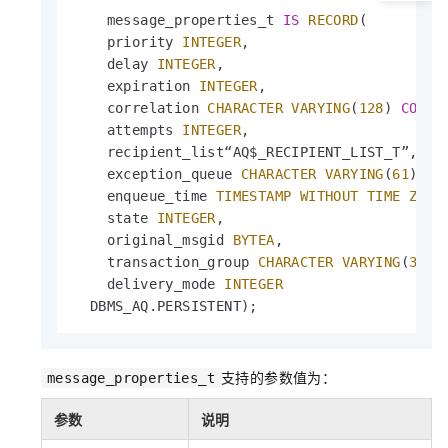
    message_properties_t 
IS
RECORD
(

    priority 
INTEGER
,

    delay 
INTEGER
,

    expiration 
INTEGER
,

    correlation 
CHARACTER
VARYING
(
128
) 
COLLA
    attempts 
INTEGER
,

    recipient_list“AQ$_RECIPIENT_LIST_T”,

    exception_queue 
CHARACTER
VARYING
(
61
) 
CO
    enqueue_time 
TIMESTAMP
WITHOUT TIME ZONE
,
    state 
INTEGER
,

    original_msgid 
BYTEA
,

    transaction_group 
CHARACTER
VARYING
(
30
) 
    delivery_mode 
INTEGER
  DBMS_AQ.PERSISTENT);
支持的参数值为：
message_properties_t
参数
说明