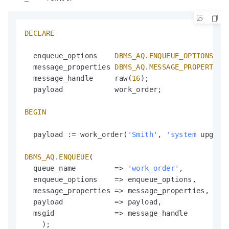
DECLARE
  enqueue_options    
DBMS_AQ
.
ENQUEUE_OPTIONS_T
;

  message_properties 
DBMS_AQ
.
MESSAGE_PROPERTIES
  message_handle     raw(
16
);

  payload            work_order;

BEGIN
  payload := work_order(
'Smith'
, 
'system
 upgrade
DBMS_AQ
.
ENQUEUE
(

  queue_name         => 
'work_order'
,

  enqueue_options    => enqueue_options,

  message_properties => message_properties,

  payload            => payload,

  msgid              => message_handle

    );
