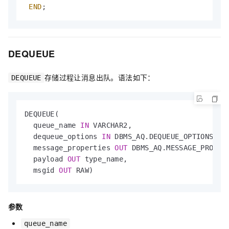
END
;
DEQUEUE
存储过程让消息出队。语法如下：
DEQUEUE
DEQUEUE(

  queue_name 
IN
 VARCHAR2,

  dequeue_options 
IN
 DBMS_AQ.DEQUEUE_OPTIONS_T,

  message_properties 
OUT
 DBMS_AQ.MESSAGE_PROPERT
  payload 
OUT
 type_name,

  msgid 
OUT
 RAW)
参数
queue_name