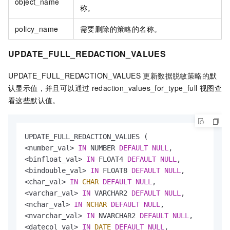
object_name
称。
policy_name
需要删除的策略的名称。
UPDATE_FULL_REDACTION_VALUES
UPDATE_FULL_REDACTION_VALUES
更新数据脱敏策略的默
认显示值，并且可以通过
redaction_values_for_type_full
视图查
看这些默认值。
<
number_val
>
IN
 NUMBER 
DEFAULT
NULL
<
binfloat_val
>
IN
 FLOAT4 
DEFAULT
NULL
<
bindouble_val
>
IN
 FLOAT8 
DEFAULT
NULL
<
char_val
>
IN
CHAR
DEFAULT
NULL
<
varchar_val
>
IN
 VARCHAR2 
DEFAULT
NULL
<
nchar_val
>
IN
NCHAR
DEFAULT
NULL
<
nvarchar_val
>
IN
 NVARCHAR2 
DEFAULT
NULL
<
datecol_val
>
IN
DATE
DEFAULT
NULL