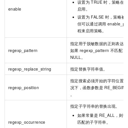
设置为
TRUE
时，策略在
enable
启用。
设置为
FALSE
时，策略被
但可以通过调用
enable_pol
程来启用策略。
指定用于脱敏数据的正则表达式
regexp_pattern
如果
regexp_pattern
不匹配，
NULL。
regexp_replace_string
指定替换字符串值。
指定搜索必须开始的字符位置。
regexp_position
况下，函数参数是
RE_BEGINN
。
指定子字符串的替换出现。
如果常量是
RE_ALL，则
regexp_occurrence
匹配的子字符串。