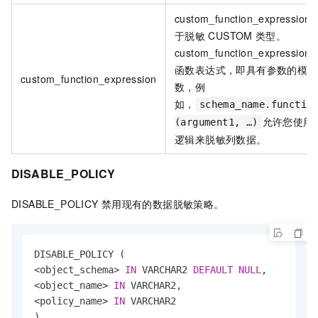
custom_function_expression
于脱敏
CUSTOM
类型。
custom_function_expression
函数表达式，即具有参数的模式
custom_function_expression
数，例
如，
schema_name.functio
允许您使用
(argument1, …)
逻辑来脱敏列数据。
DISABLE_POLICY
DISABLE_POLICY
禁用现有的数据脱敏策略。
<
object_schema
>
IN
 VARCHAR2 
DEFAULT
NULL
<
object_name
>
IN
<
policy_name
>
IN
 VARCHAR2

)