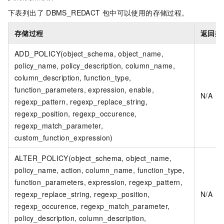
下表列出了
DBMS_REDACT
包中可以使用的存储过程。
存储过程
返回类
ADD_POLICY(object_schema, object_name,
policy_name, policy_description, column_name,
column_description, function_type,
function_parameters, expression, enable,
N/A
regexp_pattern, regexp_replace_string,
regexp_position, regexp_occurence,
regexp_match_parameter,
custom_function_expression)
ALTER_POLICY(object_schema, object_name,
policy_name, action, column_name, function_type,
function_parameters, expression, regexp_pattern,
regexp_replace_string, regexp_position,
N/A
regexp_occurence, regexp_match_parameter,
policy_description, column_description,