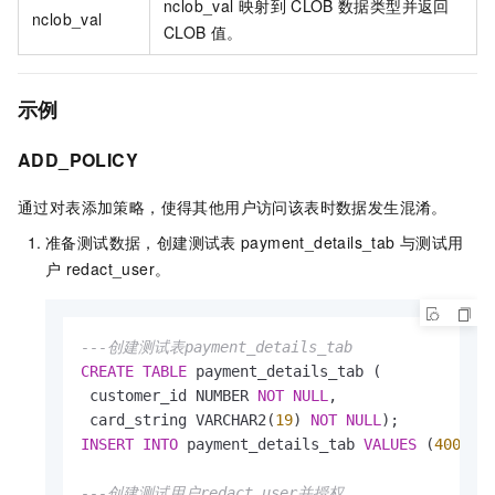
nclob_val
映射到
CLOB
数据类型并返回
nclob_val
CLOB
值。
示例
ADD_POLICY
通过对表添加策略，使得其他用户访问该表时数据发生混淆。
准备测试数据，创建测试表
payment_details_tab
与测试用
户
redact_user。
---创建测试表payment_details_tab
CREATE
TABLE
 payment_details_tab (

 customer_id NUMBER 
NOT
NULL
, 

 card_string VARCHAR2(
19
) 
NOT
NULL
INSERT
INTO
 payment_details_tab 
VALUES
 (
4001
,
'
---创建测试用户redact_user并授权