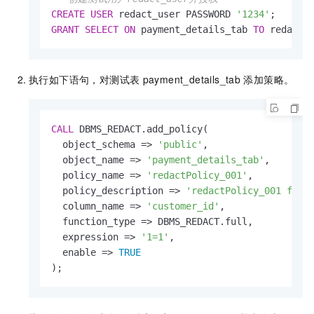
CREATE
USER
 redact_user PASSWORD 
'1234'
GRANT
SELECT
ON
 payment_details_tab 
TO
 redact_
执行如下语句，对测试表
payment_details_tab
添加策略。
CALL
 DBMS_REDACT.add_policy(

  object_schema 
=
>
'public'
, 

  object_name 
=
>
'payment_details_tab'
, 

  policy_name 
=
>
'redactPolicy_001'
, 

  policy_description 
=
>
'redactPolicy_001 for 
  column_name 
=
>
'customer_id'
, 

  function_type 
=
>
 DBMS_REDACT.full, 

  expression 
=
>
'1=1'
, 

  enable 
=
>
TRUE
);