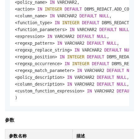
<
policy_name
>
IN
<
action
>
IN
INTEGER
DEFAULT
<
column_name
>
IN
 VARCHAR2 
DEFAULT
NULL
<
function_type
>
IN
INTEGER
DEFAULT
<
function_parameters
>
IN
 VARCHAR2 
DEFAULT
NULL
<
expression
>
IN
 VARCHAR2 
DEFAULT
NULL
<
regexp_pattern
>
IN
 VARCHAR2 
DEFAULT
NULL
<
regexp_replace_string
>
IN
 VARCHAR2 
DEFAULT
NULL
<
regexp_position
>
IN
INTEGER
DEFAULT
<
regexp_occurrence
>
IN
INTEGER
DEFAULT
<
regexp_match_parameter
>
IN
 VARCHAR2 
DEFAULT
NULL
<
policy_description
>
IN
 VARCHAR2 
DEFAULT
NULL
<
column_description
>
IN
 VARCHAR2 
DEFAULT
NULL
<
custom_function_expression
>
IN
 VARCHAR2 
DEFAULT
N
)
参数
参数名称
描述