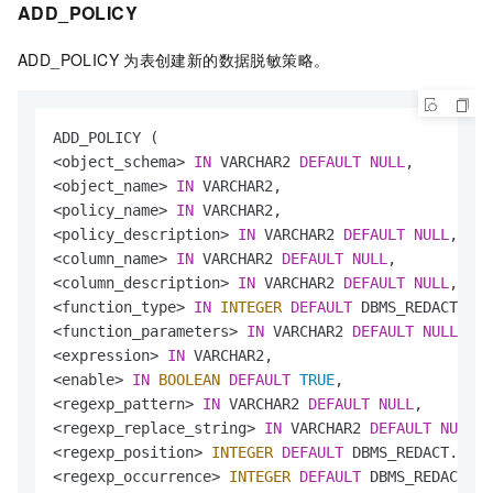
ADD_POLICY
ADD_POLICY
为表创建新的数据脱敏策略。
<
object_schema
>
IN
 VARCHAR2 
DEFAULT
NULL
<
object_name
>
IN
<
policy_name
>
IN
<
policy_description
>
IN
 VARCHAR2 
DEFAULT
NULL
<
column_name
>
IN
 VARCHAR2 
DEFAULT
NULL
<
column_description
>
IN
 VARCHAR2 
DEFAULT
NULL
<
function_type
>
IN
INTEGER
DEFAULT
<
function_parameters
>
IN
 VARCHAR2 
DEFAULT
NULL
<
expression
>
IN
<
enable
>
IN
BOOLEAN
DEFAULT
TRUE
<
regexp_pattern
>
IN
 VARCHAR2 
DEFAULT
NULL
<
regexp_replace_string
>
IN
 VARCHAR2 
DEFAULT
NULL
<
regexp_position
>
INTEGER
DEFAULT
<
regexp_occurrence
>
INTEGER
DEFAULT