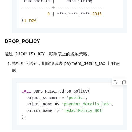
 customer_id 
|
-------------+---------------------
0
|
*
*
*
*
-
*
*
*
*
-
*
*
*
*
-2345
(
1
row
)
DROP_POLICY
通过
DROP_POLICY，移除表上的脱敏策略。
执行如下语句，删除测试表
payment_details_tab
上的策
略。
CALL
 DBMS_REDACT.drop_policy(

  object_schema 
=
>
'public'
, 

  object_name 
=
>
'payment_details_tab'
, 

  policy_name 
=
>
'redactPolicy_001'
);