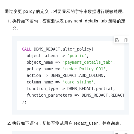
通过变更
policy
的定义，对要显示的字符串数据进行脱敏处理。
执行如下语句，变更测试表
payment_details_tab
策略的定
义。
CALL
 DBMS_REDACT.alter_policy(

  object_schema 
=
>
'public'
, 

  object_name 
=
>
'payment_details_tab'
, 

  policy_name 
=
>
'redactPolicy_001'
,

  action 
=
>
 DBMS_REDACT.ADD_COLUMN,

  column_name 
=
>
'card_string'
, 

  function_type 
=
>
 DBMS_REDACT.partial, 

  function_parameters 
=
>
 DBMS_REDACT.REDACT_CCN
);
执行如下语句，切换至测试用户
redact_user，并查询表。