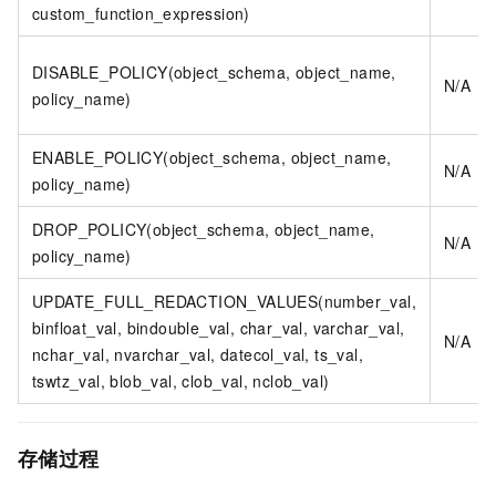
custom_function_expression)
DISABLE_POLICY(object_schema, object_name,
N/A
policy_name)
ENABLE_POLICY(object_schema, object_name,
N/A
policy_name)
DROP_POLICY(object_schema, object_name,
N/A
policy_name)
UPDATE_FULL_REDACTION_VALUES(number_val,
binfloat_val, bindouble_val, char_val, varchar_val,
N/A
nchar_val, nvarchar_val, datecol_val, ts_val,
tswtz_val, blob_val, clob_val, nclob_val)
存储过程