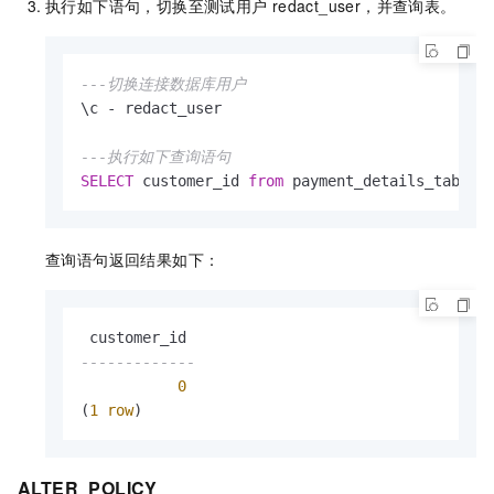
执行如下语句，切换至测试用户
redact_user，并查询表。
---切换连接数据库用户
\c 
-
 redact_user

---执行如下查询语句
SELECT
 customer_id 
from
 payment_details_tab 
or
查询语句返回结果如下：
-------------
0
(
1
row
)
ALTER_POLICY