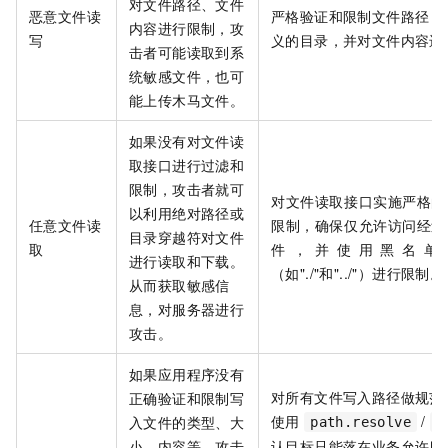
对文件路径、文件
恶意文件读
严格验证和限制文件路径，
内容进行限制，攻
写
义的目录，并对文件内容进
击者可能读取到系
统敏感文件，也可
能上传木马文件。
如果没有对文件读
取接口进行过滤和
限制，攻击者就可
对文件读取接口实施严格的
以利用绝对路径或
任意文件读
限制，确保仅允许访问经过
目录穿越符对文件
取
件，并使用黑名单
进行读取和下载。
（如"./"和"../"）进行限制。
从而获取敏感信
息，对服务器进行
攻击。
如果应用程序没有
对所有文件写入路径做规范
正确验证和限制写
使用
/
入文件的类型、大
path.resolve
r
小、内容等，攻击
认目标只能落在业务允许目