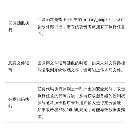
回调函数是指 PHP 中的
、
array_map()
arra
回调函数执
参数外部可控，潜在的攻击者就拥有了执行任意函
行
力。
恶意文件读
当调用文件读写函数的时候，如果未对文件路径、
写
能读取到系统敏感文件，也可能上传木马文件。
任意代码执行漏洞是一种严重的安全漏洞，攻击者
执行任意的代码片段，从而获取服务器的控制权限
任意代码执
漏洞通常源于程序未对用户输入进行充分验证，导
行
如果攻击者成功利用此漏洞，可能导致数据泄露、
等。