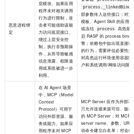
层模块。如果应用
process._linkedBindi
程序未对相关调用
部参数传入这些接口；对支
行为进行限制，攻
模板、Agent Skill 的
恶意进程绑
击者可能借助该能
或冻结
高危能
process
定
力访问底层接口、
启 RASP 的 process bindi
绕过上层安全控
警；依赖包中如出现直接调用原生
制，执行非预期操
的行为，需要评估必要性并
作，从而导致敏感
对高危运行环境使用容器隔
信息泄露、权限滥
户和系统调用/网络访问限
用或系统被进一步
利用。
在 AI Agent 场景
中，MCP（Model
MCP Server 应作为外
Context
只允许连接来源可信、版本
Protocol）可用于
的 MCP Server；对 MCP t
访问外部资源、服
server name、参数、U
务或能力。如果应
动命令建立白名单；对会修
用程序未对 MCP