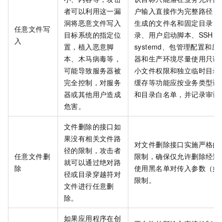
者可以利用这一漏
户输入直接作为完整路径；
洞将恶意文件写入
生成的文件名和固定目录；
任意文件写
目标系统的指定位
录、用户启动脚本、SSH、c
入
置，植入恶意脚
systemd、包管理配置和
本、木马病毒等，
器和生产环境尽量使用只读
可能导致服务器被
小文件权限和独立临时目录
完全控制，对服务
缓存等功能应按业务类型设
器或其他用户造成
和目录白名单，并记录审计
危害。
文件删除的接口如
果没有相关文件路
对文件删除接口实施严格的
径的限制，攻击者
任意文件删
限制，确保仅允许删除经过
就可以通过绝对路
除
使用黑名单对传入参数（如"./"
径或目录穿越符对
限制。
文件进行任意删
除。
如果应用程序在创