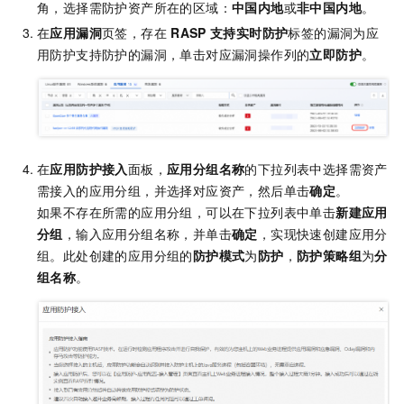
角，选择需防护资产所在的区域：
中国内地
或
非中国内地
。
在
应用漏洞
页签，存在
RASP
支持实时防护
标签的漏洞为应
用防护支持防护的漏洞，单击对应漏洞操作列的
立即防护
。
在
应用防护接入
面板，
应用分组名称
的下拉列表中选择需资产
需接入的应用分组，并选择对应资产，然后单击
确定
。
如果不存在所需的应用分组，可以在下拉列表中单击
新建应用
分组
，输入应用分组名称，并单击
确定
，实现快速创建应用分
组。此处创建的应用分组的
防护模式
为
防护
，
防护策略组
为
分
组名称
。