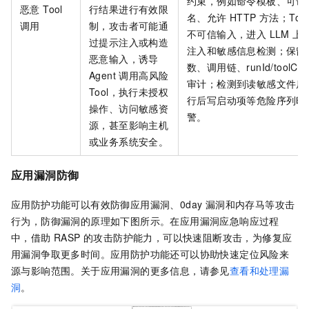
约束，例如命令模板、可访
恶意 Tool
行结果进行有效限
名、允许 HTTP 方法；To
调用
制，攻击者可能通
不可信输入，进入 LLM 
过提示注入或构造
注入和敏感信息检测；保留 to
恶意输入，诱导
数、调用链、runId/toolCa
Agent 调用高风险
审计；检测到读敏感文件后
Tool，执行未授权
行后写启动项等危险序列时
操作、访问敏感资
警。
源，甚至影响主机
或业务系统安全。
应用漏洞防御
应用防护功能可以有效防御应用漏洞、0day 漏洞和内存马等攻击
行为，防御漏洞的原理如下图所示。在应用漏洞应急响应过程
中，借助 RASP 的攻击防护能力，可以快速阻断攻击，为修复应
用漏洞争取更多时间。应用防护功能还可以协助快速定位风险来
源与影响范围。关于应用漏洞的更多信息，请参见
查看和处理漏
洞
。