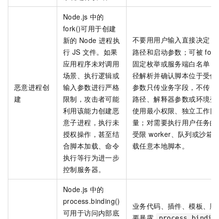
Node.js
中的
fork()可用于创建
不要用用户输入直接决定
新的
Node
进程执
行
JS
文件。如果
路径和启动参数；可被 for
应用程序未对调用
固定枚举或服务端白名单；
场景、执行逻辑或
径解析并确认脚本位于受信
恶意进程创
输入参数进行严格
参数只传业务字段，不传 she
建
限制，攻击者可能
路径、解释器参数或环境变
利用该能力创建恶
使用最小权限、独立工作目
意子进程，执行未
量；对需要执行用户任务的
授权操作，甚至结
受限 worker、队列或沙
合脚本加载、命令
载任意本地脚本。
执行等行为进一步
控制服务器。
Node.js
中的
process.binding()
业务代码、插件、模板、脚
可用于访问内部底
要暴露
process.bindin