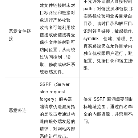
不允许外部输入直接控制 link ta
建文件链接时未对
path；对链接源和链接目
目标路径和链接对
实路径校验和业务目录白名
象进行严格校验，
目录、临时目录和解压目录
攻击者可能利用软
恶意文件链
识别符号链接，敏感操作尽
链接或硬链接将受
接
symlink；创建、清理、
保护文件映射到可
真实路径仍在允许目录内；
访问位置，从而绕
独立低权限用户运行，避免
过访问控制，读
配置、凭据目录和宿主挂载
取、修改或破坏系
限。
统敏感文件。
SSRF（Server-
side request
forgery）服务器
修复 SSRF 漏洞需要限制
端请求伪造漏洞指
标地址范围，通过白名单机
恶意外连
的是攻击者通过构
全的内部资源，并禁用不必
造由服务端发起的
问。
请求，对网站内部
系统进行攻击。