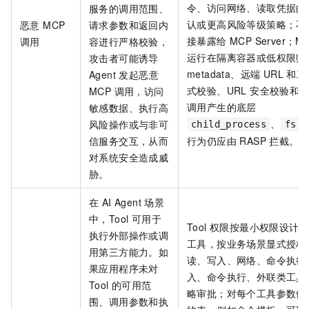
令、访问网络、读取凭据的
服务的调用范围、
认或更高风险等级策略；不
恶意 MCP
请求参数和返回内
接暴露给 MCP Server；MC
调用
容进行严格校验，
运行在隔离容器或低权限账户中
攻击者可能诱导
metadata、远端 URL 
Agent 发起恶意
式校验、URL 安全校验和
MCP 调用，访问
调用产生的底层
敏感数据、执行高
、
风险操作或与非可
child_process
fs
信服务交互，从而
行为仍应由 RASP 拦截。
对系统安全造成威
胁。
在 AI Agent 场景
中，Tool 可用于
Tool 权限按最小权限设计
执行外部操作或调
工具，按业务场景显式授权
用第三方能力。如
读、写入、网络、命令执行
果应用程序未对
入、命令执行、外联类工具
Tool 的可用范
略审批；对每个工具参数做
围、调用参数和执