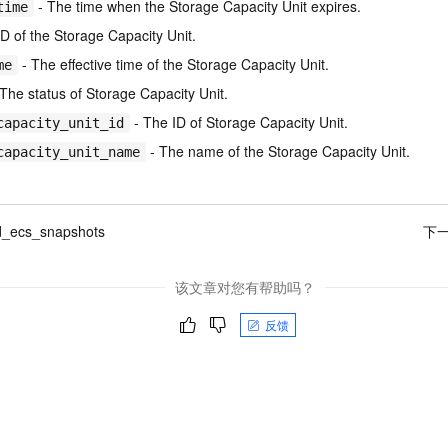
- The time when the Storage Capacity Unit expires.
time
D of the Storage Capacity Unit.
- The effective time of the Storage Capacity Unit.
me
The status of Storage Capacity Unit.
- The ID of Storage Capacity Unit.
capacity_unit_id
- The name of the Storage Capacity Unit.
capacity_unit_name
ud_ecs_snapshots
下
该文章对您有帮助吗？
反馈