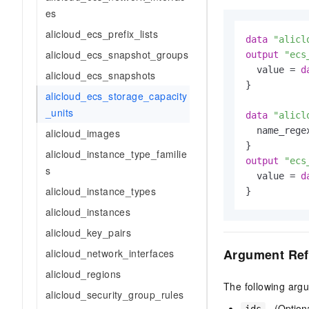
AI 产品 免费试用
网络
es
安全
云开发大赛
Tableau 订阅
1亿+ 大模型 tokens 和 
alicloud_ecs_prefix_lists
可观测
入门学习赛
data
"alicl
中间件
AI空中课堂在线直播课
140+云产品 免费试用
alicloud_ecs_snapshot_groups
output
"ecs
大模型服务
上云与迁云
产品新客免费试用，最长1
  value = 
d
数据库
alicloud_ecs_snapshots
生态解决方案
}

千问AI平台-Token Plan
企业出海
alicloud_ecs_storage_capacity
大模型ACA认证体验
大数据计算
_units
助力企业全员 AI 认知与能
行业生态解决方案
data
"alicl
政企业务
媒体服务
  name_rege
千问AI平台-模型体验
alicloud_images
开发者生态解决方案
在线体验全尺寸、多种模态
alicloud_instance_type_familie
企业服务与云通信
output
"ecs
AI 开发和 AI 应用解决
s
Happy 系列大模型
  value = 
d
域名与网站
alicloud_instance_types
终端用户计算
alicloud_instances
alicloud_key_pairs
Serverless
大模型解决方案
Argument Ref
alicloud_network_interfaces
开发工具
alicloud_regions
快速部署 Dify，高效搭建 
The following arg
alicloud_security_group_rules
迁移与运维管理
- (Option