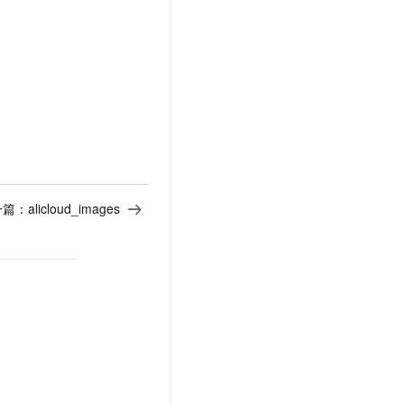
一篇：
alicloud_images