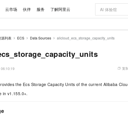
云市场
伙伴
服务
了解阿里云
AI 特惠
数据与 API
成为产品伙伴
企业增值服务
最佳实践
价格计算器
AI 场景体
基础软件
产品伙伴合
阿里云认证
市场活动
配置报价
大模型
资源列表
ECS
Data Sources
alicloud_ecs_storage_capacity_units
自助选配和估算价格
步到位
域名与网站
智启 AI 普惠权益
产品生态集成认证中心
企业支持计划
云上春晚
Qwen Audio：打造专属 AI 语音助手
千问官方 MaaS 平台，为开发者和 Agent 而生，新用户赠送 1 亿 + tokens 额度
云服务器 EC
一句话生成原生
AI Coding
阿里云Maa
2026 阿里云
为企业打
数据集
Windows
大模型认证
模型
NEW
NEW
格式还原
值低价云产品抢先购
提供智能易用的域名与建站服务
至高享 1亿+免费 tokens，加速 Al 应用落地
Qwen-Audio-3.0-Realtime 端到端实时语音角色扮演
安全可靠、弹
输入一句话想法,
智能编程，一键
ecs_storage_capacity_units
产品生态伙伴
专家技术服务
云上奥运之旅
弹性计算合作
阿里云中企出
手机三要素
宝塔 Linux
全部认证
价格优势
开源旗舰模型
对象存储 OSS
即刻拥有 DeepSeek-V4-Pro
阿里云 OPC 创新助力计划
云数据库 RD
一键部署幻兽
AI 电商营销
产品生态伙伴工作台
企业增值服务台
云栖战略参考
云存储合作计
云栖大会
身份实名认证
CentOS
训练营
推动算力普惠，释放技术红利
的大模型服务
最高返9万
真正可用的 1M 上下文,一次完成代码全链路开发
轻松解锁专属 DeepSeek-V4-Pro
至高百万元 Token 补贴，加速一人公司成长
稳定、安全、高性价比、高性能的云存储服务
一键购买专属
从图文生成到
复制
 06:10:19
云上的中国
数据库合作计
活动全景
短信
Docker
图片和
自进化智能体
人工智能平台 PAI
5 分钟轻松部署专属 QwenPaw
Token Plan 模型订阅计划
Qoder
高效搭建 AI
AI 广告创作
企业成长
大模型
NEW
HOT
信息公告
rovides the Ecs Storage Capacity Units of the current Alibaba Clou
看见新力量
云网络合作计
OCR 文字识别
JAVA
级电脑
越聪明
证享300元代金券
一站式AI开发、训练和推理服务
Qwen3.8-Max 首发尝鲜，限时加量 10 倍，夜间低至2折
从聊天伙伴进化为能主动干活的本地数字员工
面向真实软件
图文、视频一
Kimi-K3
HappyHors
NEW
魔搭 Mode
loud
服务实践
官网公告
e in v1.155.0+.
Kimi 最新旗舰模型，长程编程与推理利器
让文字生成流
金融模力时刻
Salesforce O
版
发票查验
全能环境
Qoder CN
Claude Code + GStack 打造工程团队
千问办公，限时限量积分加倍
云原生数据库 P
低代码高效构
AI 建站
NEW
作计划
计划
创新中心
魔搭 ModelSc
健康状态
让AI从“聊天伙伴”进化为能干活的“数字员工”
覆盖公网/内网、递归/权威、移动APP等全场景解析服务
安装技能 GStack，拥有专属 AI 工程团队
你的AI工作搭子，覆盖日常办公高频场景
基于千问大模型等，支持代码智能生成、研发智能问答
0 代码专业建
客户案例
天气预报查询
操作系统
Deepseek-v4-pro
HappyHors
态合作计划
ge
态智能体模型
旗舰 MoE 大模型，百万上下文与顶尖推理能力
图生视频，流
Compute
同享
容器服务 Kubernetes 版 ACK
万小智 AI 建站低至 15元/月
云防火墙
AI 短剧/漫剧
快递物流查询
WordPress
成为服务伙
高校合作
式云数据仓库
点，立即开启云上创新
提供一站式管理容器应用的 K8s 服务
送.CN域名，送备案服务码
云原生的云上
AI助力短剧
GLM-5.2
Wan2.7-T
Ubuntu