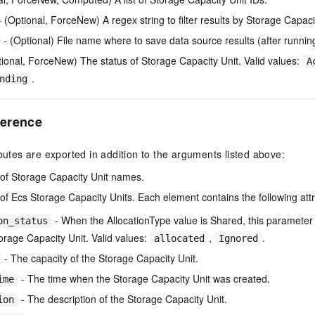
一个 AI 助手
即刻拥有 DeepSeek-R1 满血版
超强辅助，Bol
 (Optional, ForceNew) A regex string to filter results by Storage Capac
在企业官网、通讯软件中为客户提供 AI 客服
多种方案随心选，轻松解锁专属 DeepSeek
- (Optional) File name where to save data source results (after runni
ional, ForceNew) The status of Storage Capacity Unit. Valid values:
A
.
nding
erence
ibutes are exported in addition to the arguments listed above:
t of Storage Capacity Unit names.
t of Ecs Storage Capacity Units. Each element contains the following attr
- When the AllocationType value is Shared, this parameter i
on_status
torage Capacity Unit. Valid values:
,
.
allocated
Ignored
- The capacity of the Storage Capacity Unit.
- The time when the Storage Capacity Unit was created.
ime
- The description of the Storage Capacity Unit.
ion