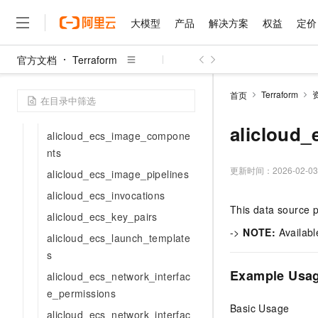
alicloud_ecs_dedicated_hosts
大模型
产品
解决方案
权益
定价
alicloud_ecs_deployment_sets
alicloud_ecs_disks
官方文档
Terraform
大模型
产品
解决方案
权益
定价
云市场
伙伴
服务
了解阿里云
alicloud_ecs_elasticity_assura
精选产品
精选解决方案
普惠上云
产品定价
精选商城
成为销售伙伴
售前咨询
为什么选择阿里云
千问AI平台
nces
Terraform
首页
了解云产品的定价详情
大模型服务平台百炼
睿译宝，AI翻译排版一
普惠上云 官方力荐
分销伙伴
在线服务
网站建设
什么是云计算
大
alicloud_ecs_hpc_clusters
大模型服务与应用平台
上传文档即自动完成翻译和
云服务器38元/年起，超
alicloud_
咨询伙伴
alicloud_ecs_image_compone
多端小程序
技术领先
云上成本管理
售后服务
nts
千问大模型
GLM-5.2：长任务时代
官方推荐返现计划
大模型
大模型
精选产品
精选解决方案
Salesforce 国际版订阅
稳定可靠
管理和优化成本
多元化、高性能、安全可靠
推荐新用户得奖励，单订单
更新时间：
2026-02-03
销售伙伴合作计划
alicloud_ecs_image_pipelines
自助服务
友盟天域
安全合规
人工智能与机器学习
AI
文本生成
alicloud_ecs_invocations
无影云电脑
Hermes Agent，打造
云工开物
无影生态合作计划
在线服务
This data source p
观测云
分析师报告
随时随地安全接入的云上超
自主进化，持久记忆，越用
高校专属算力普惠，学生认
alicloud_ecs_key_pairs
计算
互联网应用开发
Qwen3.8-Max
HOT
Salesforce On Alibaba C
工单服务
->
NOTE:
Availabl
智能体时代全能旗舰模型
alicloud_ecs_launch_template
Tuya 物联网平台阿里云
研究报告与白皮书
云解析DNS
快速拥有专属 OpenClaw
Consulting Partner 合
大数据
容器
免费试用
s
短信专区
蓝凌 OA
Qwen3.7-Plus
AI 大模型销售与服务生
Example Usa
现代化应用
存储
alicloud_ecs_network_interfac
天池大赛
能看、能想、能动手的多模
云原生大数据计算服务 Max
解决方案免费试用 新老
电子合同
e_permissions
面向分析的企业级SaaS模
最高领取价值200元试用
安全
网络与CDN
AI 算法大赛
Qwen3-VL-Plus
Basic Usage
alicloud_ecs_network_interfac
畅捷通