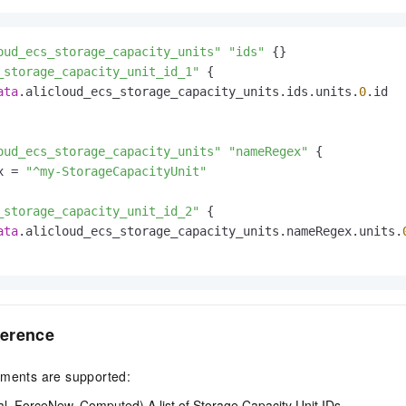
服务生态伙伴
视觉 Coding、空间感知、多模态思考等全面升级
1M上下文，专为长程任务能力而生
云工开物
企业应用
Night Plan 支持 Qwen 3.8-Max
AI 办公
NEW
Red Hat
30+ 款产品免费体验
夜间 5 折，Qwen/Meoo/TokenPlan 客户专享
AI智能应用
科研合作
ERP
oud_ecs_storage_capacity_units"
"ids"
堂（旗舰版）
SUSE
智能客服
_storage_capacity_unit_id_1"
 {

AI 应用构建
大模型原生
CRM
2个月
自动承接线索
ata
.alicloud_ecs_storage_capacity_units.ids.units.
0
.id

建站小程序
Qoder
大模型服务平台百炼-应用模版
OA 办公系统
HOT
NEW
面向真实软件
个人版上线、团队版降价；千问3.8-Max首发发尝鲜
丰富多元化的应用模版和解决方案
力提升
财税管理
模板建站
oud_ecs_storage_capacity_units"
"nameRegex"
 {

万有无界
x = 
"^my-StorageCapacityUnit"
大模型服务平台百炼-智能体
400电话
定制建站
的模型效果
灵活可视化地构建企业级 Agent
_storage_capacity_unit_id_2"
 {

方案
广告营销
模板小程序
秒悟
人工智能平台 PAI
ata
.alicloud_ecs_storage_capacity_units.nameRegex.units.
定制小程序
云端极速 AI 
新一代 AI 视频生成模型，深度适配广告营销等场景
AI Native 的算法工程平台，一站式完成建模、训练、推理服务部署
APP 开发
建站系统
erence
AI 应用
10分钟微调：让0.6B模型媲美235B模型
多模态数据信
uments are supported:
依托云原生高可用架构,实现Dify私有化部署
用1%尺寸在特定领域达到大模型90%以上效果
al, ForceNew, Computed) A list of Storage Capacity Unit IDs.