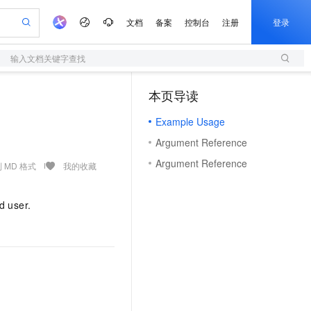
文档
备案
控制台
注册
登录
输入文档关键字查找
验
作计划
器
AI 活动
专业服务
服务伙伴合作计划
开发者社区
加入我们
服务平台百炼
阿里云 OPC 创新助力计划
本页导读
（1）
一站式生成采购清单，支持单品或批量购买
S
可编辑精美 PPT 文稿
S产品伙伴计划（繁花）
峰会
造的大模型服务与应用开发平台
轻量应用服务器
Agency Agents：拥有专属领域专家
AI 生产力先锋
Al MaaS 服务伙伴赋能合作
域名
博文
Careers
至高可申请百万元
Example Usage
性可伸缩的云计算服务
 轻松生成专业的 PPT
开启高性价比 AI 编程新体验
先锋实践拓展 AI 生产力的边界
快速构建应用程序和网站，即刻迈出上云第一步
多领域专家智能体,一键组建 AI 虚拟交付团队
Token 补贴，五大权
计划
海大会
伙伴信用分合作计划
商标
问答
社会招聘
Argument Reference
益加速 OPC 成功
S
帕鲁游戏服务器
数字证书管理服务（原SSL证书）
HappyHorse 打造一站式影视创作平台
飞天发布时刻
HOT
划
备案
电子书
校园招聘
Argument Reference
联机服务器，轻松开启游戏
视频创作，一键激活电商全链路生产力
全托管，含MySQL、PostgreSQL、SQL Server、MariaDB多引擎
实现全站 HTTPS，呈现可信的 Web 访问
所见，即是所愿
可视化编排打通从文字构思到成片全链路闭环
 MD 格式
我的收藏
更多支持
划
公司注册
镜像站
视频生成
语音识别与合成
 智能体与工作流应用
短信服务
漫剧工坊：一站式动画创作平台
AI 实训营
合作伙伴培训与认证
d user.
划
上云迁移
的智能体编程平台
站生成，高效打造优质广告素材
通过阿里云百炼高效搭建AI应用,助力高效开发
快速生产连贯的高质量长漫剧
从基础到进阶，Agent 创客手把手教你
国内短信简单易用，安全可靠，秒级触达，全球覆盖200+国家和地区。
e-1.1-T2V
Qwen3-TTS-Flash
lScope
我要反馈
查询合作伙伴
畅细腻的高质量视频
离线语音合成大模型，多语言方言自适应，低延迟高稳定
n Alibaba Cloud ISV 合作
代维服务
olarDB
建企业门户网站
大数据开发治理平台 DataWorks
10 分钟搭建微信、支付宝小程序
创新加速
ope
登录合作伙伴管理后台
我要建议
站，无忧落地极速上线
以可视化方式快速构建移动和 PC 门户网站
100%兼容MySQL、PostgreSQL，兼容Oracle，支持集中和分布式
高效部署网站，快速应用到小程序
Data Agent 驱动的一站式 Data+AI 开发治理平台
e-1.1-I2V
Cosyvoice-V3-Flash
安全
畅自然，细节丰富
高表现力语音合成大模型，语音克隆听感自然
我要投诉
上云场景组合购
伴
边界网络安全防护产品
漫剧创作，剧本、分镜、视频高效生成
覆盖90%+业务场景，专享组合折扣价
2V
VPN
Fun-ASR