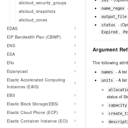
ids
alicloud_security_groups
10 分钟在聊天系统中增加
专有云
-
name_regex
alicloud_snapshots
output_file
alicloud_zones
- (Opt
status
EDAS
,
Expired
Pe
EIP Bandwidth Plan (CBWP)
ENS
Argument Ref
ESA
Eflo
The following attr
Eipanycast
- A lis
names
Elastic Accelerated Computing
- A lis
units
Instances (EAIS)
allocati
EBS
status of S
Elastic Block Storage(EBS)
capacity
Elastic Cloud Phone (ECP)
create_t
Elastic Container Instance (ECI)
descript