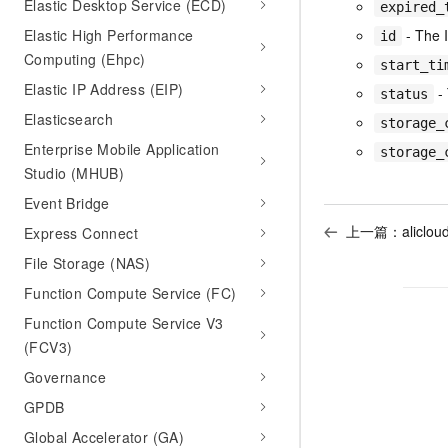
Elastic Desktop Service (ECD)
expired_
Elastic High Performance
- The I
id
Computing (Ehpc)
start_ti
Elastic IP Address (EIP)
- 
status
Elasticsearch
storage_
Enterprise Mobile Application
storage_
Studio (MHUB)
Event Bridge
上一篇：
aliclo
Express Connect
File Storage (NAS)
Function Compute Service (FC)
Function Compute Service V3
(FCV3)
Governance
GPDB
Global Accelerator (GA)