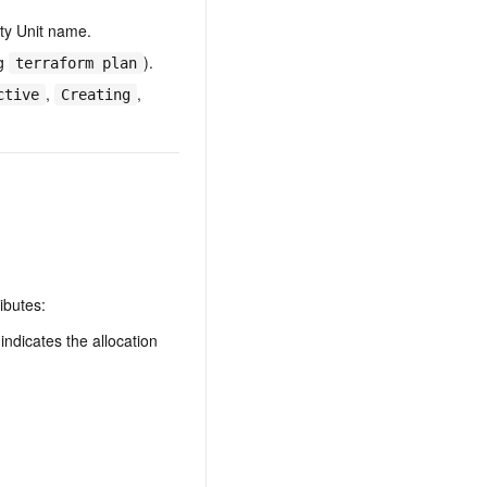
t.diy 一步搞定创意建站
构建大模型应用的安全防护体系
ity Unit name.
通过自然语言交互简化开发流程,全栈开发支持
通过阿里云安全产品对 AI 应用进行安全防护
ng
).
terraform plan
,
,
ctive
Creating
ibutes:
ndicates the allocation