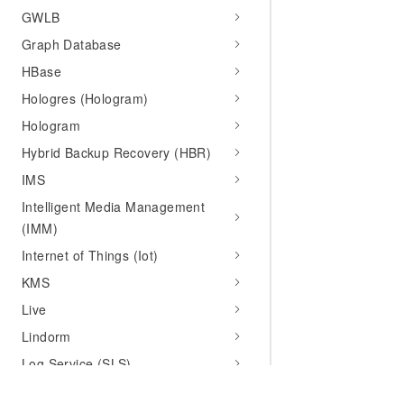
GWLB
Graph Database
HBase
Hologres (Hologram)
Hologram
Hybrid Backup Recovery (HBR)
IMS
Intelligent Media Management
(IMM)
Internet of Things (Iot)
KMS
Live
Lindorm
Log Service (SLS)
Market Place