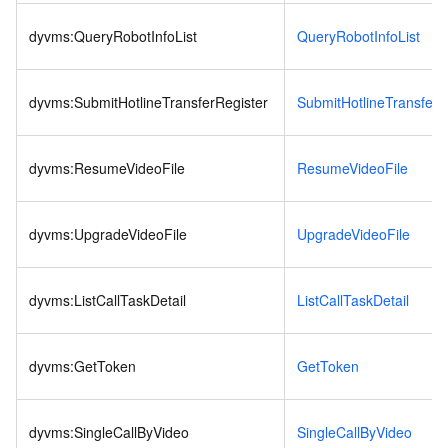
dyvms:QueryRobotInfoList
QueryRobotInfoList
dyvms:SubmitHotlineTransferRegister
SubmitHotlineTransferR
dyvms:ResumeVideoFile
ResumeVideoFile
dyvms:UpgradeVideoFile
UpgradeVideoFile
dyvms:ListCallTaskDetail
ListCallTaskDetail
dyvms:GetToken
GetToken
dyvms:SingleCallByVideo
SingleCallByVideo