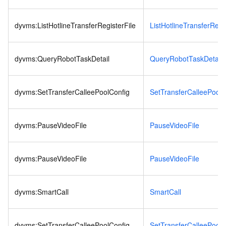
dyvms:ListHotlineTransferRegisterFile
ListHotlineTransferRegis
dyvms:QueryRobotTaskDetail
QueryRobotTaskDetail
dyvms:SetTransferCalleePoolConfig
SetTransferCalleePoolC
dyvms:PauseVideoFile
PauseVideoFile
dyvms:PauseVideoFile
PauseVideoFile
dyvms:SmartCall
SmartCall
dyvms:SetTransferCalleePoolConfig
SetTransferCalleePoolC