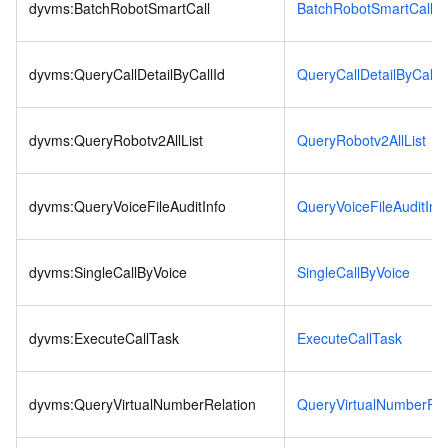
dyvms:BatchRobotSmartCall
BatchRobotSmartCall
dyvms:QueryCallDetailByCallId
QueryCallDetailByCallId
dyvms:QueryRobotv2AllList
QueryRobotv2AllList
dyvms:QueryVoiceFileAuditInfo
QueryVoiceFileAuditInf
dyvms:SingleCallByVoice
SingleCallByVoice
dyvms:ExecuteCallTask
ExecuteCallTask
dyvms:QueryVirtualNumberRelation
QueryVirtualNumberRel