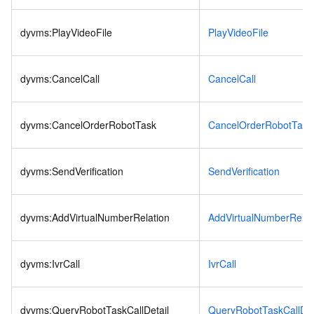
dyvms:PlayVideoFile
PlayVideoFile
dyvms:CancelCall
CancelCall
dyvms:CancelOrderRobotTask
CancelOrderRobotTask
dyvms:SendVerification
SendVerification
dyvms:AddVirtualNumberRelation
AddVirtualNumberRelat
dyvms:IvrCall
IvrCall
dyvms:QueryRobotTaskCallDetail
QueryRobotTaskCallDet