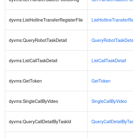
dyvms:ListHotlineTransferRegisterFile
ListHotlineTransferRegis
dyvms:QueryRobotTaskDetail
QueryRobotTaskDetail
dyvms:ListCallTaskDetail
ListCallTaskDetail
dyvms:GetToken
GetToken
dyvms:SingleCallByVideo
SingleCallByVideo
dyvms:QueryCallDetailByTaskId
QueryCallDetailByTaskI