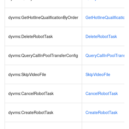
dyvms:GetHotlineQualificationByOrder
GetHotlineQualificatio
dyvms:DeleteRobotTask
DeleteRobotTask
dyvms:QueryCallInPoolTransferConfig
QueryCallInPoolTransfe
dyvms:SkipVideoFile
SkipVideoFile
dyvms:CancelRobotTask
CancelRobotTask
dyvms:CreateRobotTask
CreateRobotTask