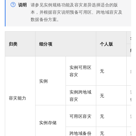
说明
请参见实例规格功能及容灾差异选择适合的版
本，并根据容灾说明预备可用区、跨地域容灾及
数据备份方案。
企
归类
细分项
个人版
经
实例可用区
无
多
容灾
实例
实例跨地域
需
无
容灾能力
容灾
例
可用区容灾
无
需
实例存储
跨地域备份
无
需