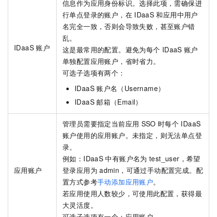
信息作为应用身份标识。选择此项，需确保进
行单点登录的账户，在
IDaaS
和应用中用户
名完全一致，否则会导致失败，甚至账户错
乱。​
IDaaS
账户
这是最常用的配置。避免为每个
IDaaS
账户
单独配置应用账户，省时省力。​
可选子选项有两个：
IDaaS
账户名（Username）
IDaaS
邮箱（Email）
管理员需要指定当前应用
SSO
时每个
IDaaS
账户使用的应用账户。未指定，则无法单点登
录。
例如：IDaaS
中有账户名为
test_user，希望
应用账户
登录应用为
admin，可通过手动配置完成。配
置方式参考
手动添加应用账户
。​
若应用使用人数较少，可使用此配置，获得最
大灵活度。​
可选子选项有一个：应用账户。