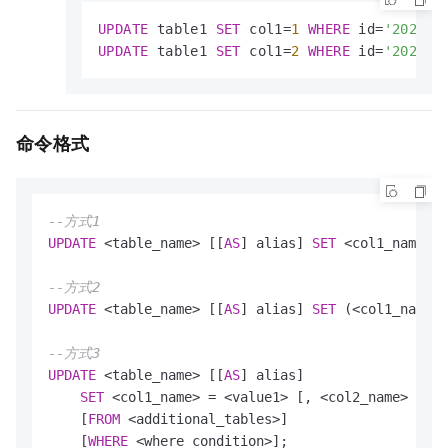
UPDATE
 table1 
SET
 col1
=
1
WHERE
 id
=
'202106
UPDATE
 table1 
SET
 col1
=
2
WHERE
 id
=
'202106
命令格式
--方式1
UPDATE
<
table_name
>
 [[
AS
] alias] 
SET
<
col1_name
>
=
--方式2
UPDATE
<
table_name
>
 [[
AS
] alias] 
SET
 (
<
col1_name
>
 
--方式3
UPDATE
<
table_name
>
 [[
AS
] alias]

SET
<
col1_name
>
=
<
value1
>
 [, 
<
col2_name
>
=
<
v
    [
FROM
<
additional_tables
>
]

    [
WHERE
<
where_condition
>
];