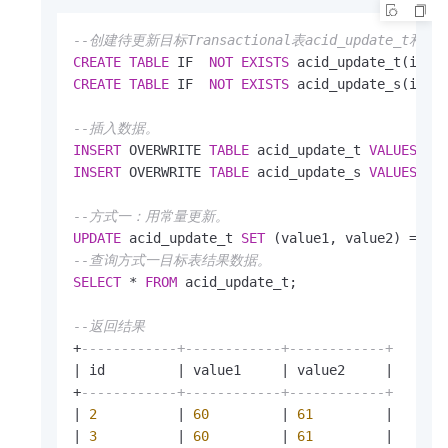
--创建待更新目标Transactional表acid_update_t和关联
CREATE
TABLE
 IF  
NOT
EXISTS
 acid_update_t(id 
I
CREATE
TABLE
 IF  
NOT
EXISTS
 acid_update_s(id 
I
--插入数据。
INSERT
 OVERWRITE 
TABLE
 acid_update_t 
VALUES
(
2
,
INSERT
 OVERWRITE 
TABLE
 acid_update_s 
VALUES
(
1
,
--方式一：用常量更新。
UPDATE
 acid_update_t 
SET
 (value1, value2) 
=
 (
6
--查询方式一目标表结果数据。
SELECT
*
FROM
 acid_update_t;

--返回结果
+
------------+------------+------------+
|
 id         
|
 value1     
|
 value2     
|
+
------------+------------+------------+
|
2
|
60
|
61
|
|
3
|
60
|
61
|