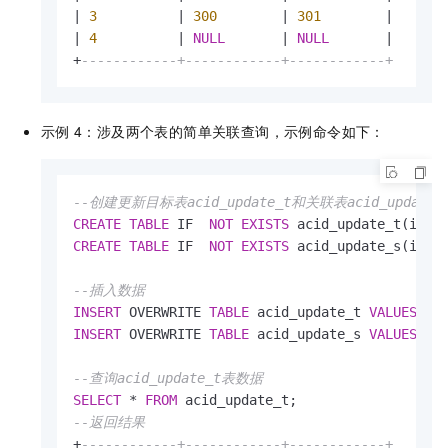
|
3
|
300
|
301
|
|
4
|
NULL
|
NULL
|
+
------------+------------+------------+
示例
4：涉及两个表的简单关联查询，示例命令如下：
--创建更新目标表acid_update_t和关联表acid_update_
CREATE
TABLE
 IF  
NOT
EXISTS
 acid_update_t(id 
B
CREATE
TABLE
 IF  
NOT
EXISTS
 acid_update_s(id 
B
--插入数据
INSERT
 OVERWRITE 
TABLE
 acid_update_t 
VALUES
(
2
,
INSERT
 OVERWRITE 
TABLE
 acid_update_s 
VALUES
(
1
,
--查询acid_update_t表数据
SELECT
*
FROM
--返回结果
+
------------+------------+------------+