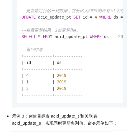
--更新指定行的一列数据，将分区为2019的所有id=2的行，
UPDATE
 acid_update_pt 
SET
 id 
=
4
WHERE
 ds 
=
'2
--查看更新结果，2被更新为4。
SELECT
*
FROM
 acid_update_pt 
WHERE
 ds 
=
'2019'
;
--返回结果
+
------------+------------+
|
 id         
|
 ds         
|
+
------------+------------+
|
4
|
2019
|
|
1
|
2019
|
|
3
|
2019
|
+
------------+------------+
示例
3：创建目标表
acid_update_t
和关联表
acid_update_s，实现同时更新多列值。命令示例如下：