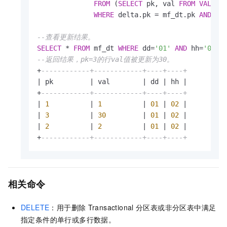
FROM
 (
SELECT
 pk, val 
FROM
VALUES
WHERE
 delta.pk 
=
 mf_dt.pk 
AND
 mf
--查看更新结果。
SELECT
*
FROM
 mf_dt 
WHERE
 dd
=
'01'
AND
 hh
=
'02'
--返回结果，pk=3的行val值被更新为30。
+
------------+------------+----+----+
|
 pk         
|
 val        
|
 dd 
|
 hh 
|
+
------------+------------+----+----+
|
1
|
1
|
01
|
02
|
|
3
|
30
|
01
|
02
|
|
2
|
2
|
01
|
02
|
+
------------+------------+----+----+
相关命令
DELETE
：用于删除
Transactional
分区表或非分区表中满足
指定条件的单行或多行数据。