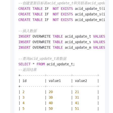
--创建更新目标表acid_update_t和关联表acid_update_
CREATE
TABLE
 IF  
NOT
EXISTS
 acid_update_t(id 
B
CREATE
TABLE
 IF  
NOT
EXISTS
 acid_update_s(id 
B
CREATE
TABLE
 IF  
NOT
EXISTS
 acid_update_m(id 
B
--插入数据
INSERT
 OVERWRITE 
TABLE
 acid_update_t 
VALUES
(
2
,
INSERT
 OVERWRITE 
TABLE
 acid_update_s 
VALUES
 (
1
INSERT
 OVERWRITE 
TABLE
 acid_update_m 
VALUES
(
3
,
--查询acid_update_t表数据
SELECT
*
FROM
--返回结果
+
------------+------------+------------+
|
 id         
|
 value1     
|
 value2     
|
+
------------+------------+------------+
|
2
|
20
|
21
|
|
3
|
30
|
31
|
|
4
|
40
|
41
|
|
5
|
50
|
51
|