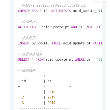
--创建Transactional表acid_update_pt。 
CREATE
TABLE
 IF  
NOT
EXISTS
 acid_update_pt(id 
--添加分区。
ALTER
TABLE
 acid_update_pt 
ADD
 IF  
NOT
EXISTS
--插入数据。
INSERT
 OVERWRITE 
TABLE
 acid_update_pt 
PARTITIO
--查看插入结果
SELECT
*
FROM
 acid_update_pt 
WHERE
 ds 
=
'2019'
;
--返回结果
+
------------+------------+
|
 id         
|
 ds         
|
+
------------+------------+
|
1
|
2019
|
|
2
|
2019
|
|
3
|
2019
|
+
------------+------------+