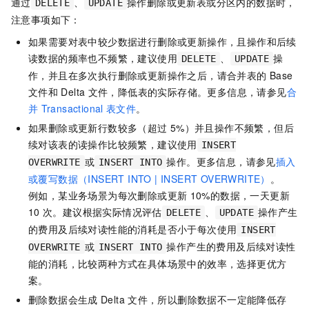
通过
、
操作删除或更新表或分区内的数据时，
DELETE
UPDATE
注意事项如下：
如果需要对表中较少数据进行删除或更新操作，且操作和后续
读数据的频率也不频繁，建议使用
、
操
DELETE
UPDATE
作，并且在多次执行删除或更新操作之后，请合并表的
Base
文件和
Delta
文件，降低表的实际存储。更多信息，请参见
合
并
Transactional
表文件
。
如果删除或更新行数较多（超过
5%）并且操作不频繁，但后
续对该表的读操作比较频繁，建议使用
INSERT
或
操作。更多信息，请参见
插入
OVERWRITE
INSERT INTO
或覆写数据（INSERT INTO | INSERT OVERWRITE）
。
例如，某业务场景为每次删除或更新
10%的数据，一天更新
10
次。建议根据实际情况评估
、
操作产生
DELETE
UPDATE
的费用及后续对读性能的消耗是否小于每次使用
INSERT
或
操作产生的费用及后续对读性
OVERWRITE
INSERT INTO
能的消耗，比较两种方式在具体场景中的效率，选择更优方
案。
删除数据会生成
Delta
文件，所以删除数据不一定能降低存