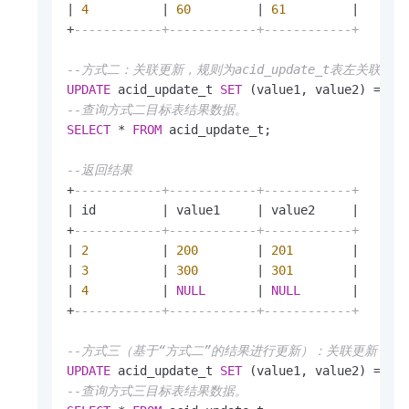
|
4
|
60
|
61
|
+
------------+------------+------------+
--方式二：关联更新，规则为acid_update_t表左关联acid_
UPDATE
 acid_update_t 
SET
 (value1, value2) 
=
 (
S
--查询方式二目标表结果数据。
SELECT
*
FROM
 acid_update_t;

--返回结果
+
------------+------------+------------+
|
 id         
|
 value1     
|
 value2     
|
+
------------+------------+------------+
|
2
|
200
|
201
|
|
3
|
300
|
301
|
|
4
|
NULL
|
NULL
|
+
------------+------------+------------+
--方式三（基于“方式二”的结果进行更新）：关联更新，
UPDATE
 acid_update_t 
SET
 (value1, value2) 
=
 (
S
--查询方式三目标表结果数据。