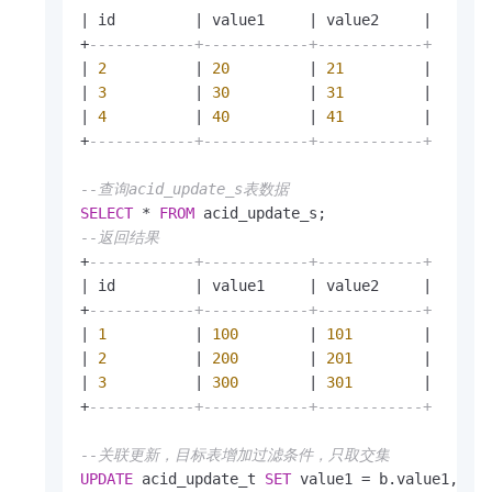
|
 id         
|
 value1     
|
 value2     
|
+
------------+------------+------------+
|
2
|
20
|
21
|
|
3
|
30
|
31
|
|
4
|
40
|
41
|
+
------------+------------+------------+
--查询acid_update_s表数据
SELECT
*
FROM
--返回结果
+
------------+------------+------------+
|
 id         
|
 value1     
|
 value2     
|
+
------------+------------+------------+
|
1
|
100
|
101
|
|
2
|
200
|
201
|
|
3
|
300
|
301
|
+
------------+------------+------------+
--关联更新，目标表增加过滤条件，只取交集
UPDATE
 acid_update_t 
SET
 value1 
=
 b.value1, va