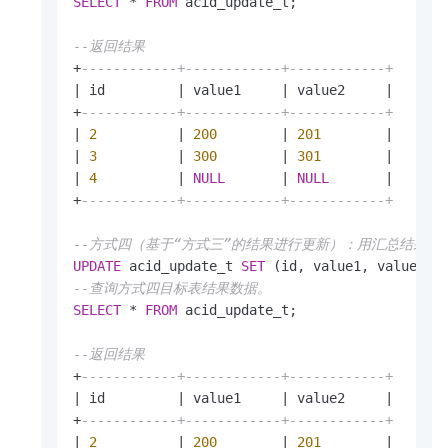
SELECT
*
FROM
 acid_update_t;

--返回结果
+
------------+------------+------------+
|
 id         
|
 value1     
|
 value2     
|
+
------------+------------+------------+
|
2
|
200
|
201
|
|
3
|
300
|
301
|
|
4
|
NULL
|
NULL
|
+
------------+------------+------------+
--方式四（基于“方式三”的结果进行更新）：用汇总结果关
UPDATE
 acid_update_t 
SET
 (id, value1, value2) 
--查询方式四目标表结果数据。
SELECT
*
FROM
 acid_update_t;

--返回结果
+
------------+------------+------------+
|
 id         
|
 value1     
|
 value2     
|
+
------------+------------+------------+
|
2
|
200
|
201
|