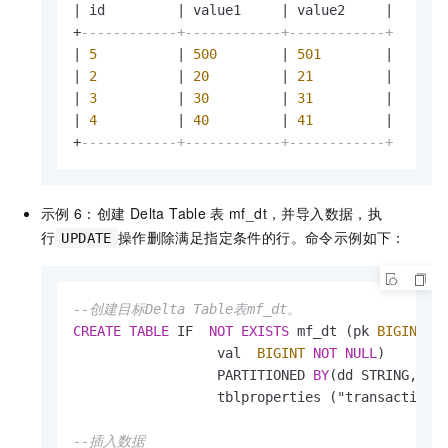
|
 id         
|
 value1     
|
 value2     
|
+
------------+------------+------------+
|
5
|
500
|
501
|
|
2
|
20
|
21
|
|
3
|
30
|
31
|
|
4
|
40
|
41
|
+
------------+------------+------------+
示例
6：创建
Delta Table
表
mf_dt，并导入数据，执
行
操作删除满足指定条件的行。命令示例如下：
UPDATE
--创建目标Delta Table表mf_dt。
CREATE
TABLE
 IF  
NOT
EXISTS
 mf_dt (pk 
BIGINT
                  val  
BIGINT
NOT
NULL
) 

                  PARTITIONED 
BY
(dd STRING, hh 
                  tblproperties ("transactiona
--插入数据