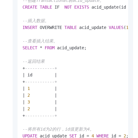
--创建Transactional表acid_update。  
CREATE
TABLE
 IF  
NOT
EXISTS
 acid_update(id 
BIG
--插入数据。
INSERT
 OVERWRITE 
TABLE
 acid_update 
VALUES
(
1
),(
--查看插入结果。
SELECT
*
FROM
 acid_update; 

--返回结果
+
------------+
|
 id         
|
+
------------+
|
1
|
|
2
|
|
3
|
|
2
|
+
------------+
--将所有id为2的行，id值更新为4。
UPDATE
 acid_update 
SET
 id 
=
4
WHERE
 id 
=
2
; 
