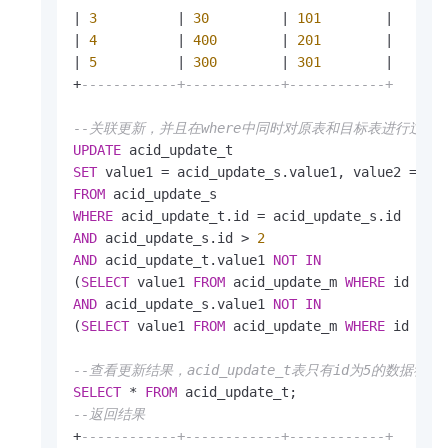
|
3
|
30
|
101
|
|
4
|
400
|
201
|
|
5
|
300
|
301
|
+
------------+------------+------------+
--关联更新，并且在where中同时对原表和目标表进行过滤
UPDATE
SET
 value1 
=
 acid_update_s.value1, value2 
=
FROM
WHERE
 acid_update_t.id 
=
AND
 acid_update_s.id 
>
2
AND
 acid_update_t.value1 
NOT
IN
(
SELECT
 value1 
FROM
 acid_update_m 
WHERE
 id 
=
AND
 acid_update_s.value1 
NOT
IN
(
SELECT
 value1 
FROM
 acid_update_m 
WHERE
 id 
=
 ac
--查看更新结果，acid_update_t表只有id为5的数据符合
SELECT
*
FROM
--返回结果
+
------------+------------+------------+