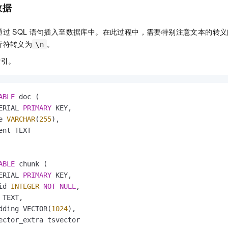
数据
通过
SQL
语句插入至数据库中。在此过程中，需要特别注意文本的转义
行符转义为
。
\n
索引。
ABLE
 doc (

ERIAL 
PRIMARY
 KEY,

e 
VARCHAR
(
255
),

ent TEXT

ABLE
 chunk (

ERIAL 
PRIMARY
 KEY,

id 
INTEGER
NOT
NULL
,

 TEXT,

dding VECTOR(
1024
),

ector_extra tsvector
