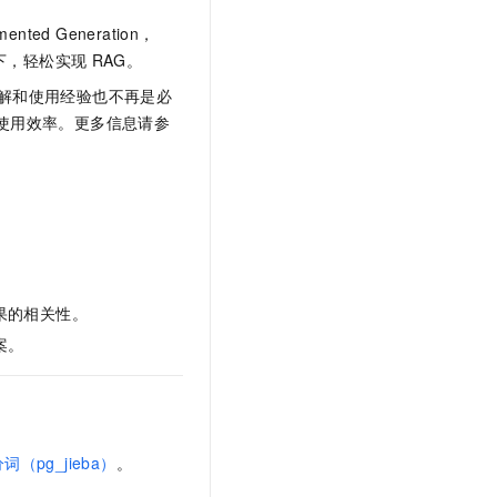
t.diy 一步搞定创意建站
构建大模型应用的安全防护体系
ed Generation，
通过自然语言交互简化开发流程,全栈开发支持
通过阿里云安全产品对 AI 应用进行安全防护
下，轻松实现
RAG。
解和使用经验也不再是必
使用效率。更多信息请参
果的相关性。
案。
词（pg_jieba）
。