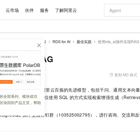
云市场
伙伴
服务
了解阿里云
AI 特惠
数据与 API
成为产品伙伴
企业增值服务
最佳实践
价格计算器
AI 场景体
基础软件
产品伙伴合
阿里云认证
市场活动
配置报价
大模型
RDS PostgreSQL数据库
RDS for AI
最佳实践
使用rds_ai插件实现RAG
自助选配和估算价格
新方式
域名与网站
睿译宝，AI翻译排版一步到位
智启 AI 普惠权益
产品生态集成认证中心
企业支持计划
云上春晚
千问官方 MaaS 平台，为开发者和 Agent 而生，新用户赠送 1 亿 + tokens 额度
云服务器 EC
Qwen Aud
AI Coding
阿里云Maa
2026 阿里云
为企业打
数据集
Windows
大模型认证
模型
NEW
NEW
交付可用成果
值低价云产品抢先购
提供智能易用的域名与建站服务
上传文档即自动完成翻译和格式还原
至高享 1亿+免费 tokens，加速 Al 应用落地
安全可靠、弹
智能编程，一键
ai插件实现RAG
产品生态伙伴
专家技术服务
云上奥运之旅
弹性计算合作
阿里云中企出
手机三要素
宝塔 Linux
全部认证
价格优势
有专属领域专家
对象存储 OSS
GLM-5.2：长任务时代开源旗舰模型
阿里云 OPC 创新助力计划
云数据库 RD
即刻拥有 DeepS
AI 电商营销
产品生态伙伴工作台
企业增值服务台
云栖战略参考
云存储合作计
云栖大会
身份实名认证
CentOS
训练营
推动算力普惠，释放技术红利
的大模型服务
最高返9万
多领域专家智能体,一键组建 AI 虚拟交付团队
至高百万元 Token 补贴，加速一人公司成长
稳定、安全、高性价比、高性能的云存储服务
真正可用的 1M 上下文,一次完成代码全链路开发
轻松解锁专属 Dee
从图文生成到
复制 MD 格式
 05:10:08
云上的中国
数据库合作计
活动全景
短信
Docker
图片和
站式影视创作平台
人工智能平台 PAI
Hermes Agent，打造自进化智能体
Token Plan 模型订阅计划
Qoder
5 分钟轻松部署
AI 广告创作
企业成长
大模型
NEW
信息公告
的
rds_ai
插件集成了阿里云百炼的先进模型，包括千问、通用文本向
看见新力量
云网络合作计
OCR 文字识别
JAVA
级电脑
证享300元代金券
可视化编排打通从文字构思到成片全链路闭环
一站式AI开发、训练和推理服务
自主进化，持久记忆，越用越聪明
Qwen3.8-Max 首发尝鲜，限时加量 10 倍，夜间低至2折
面向真实软件
图文、视频一
的全部系列、模块或功
Kimi-K3
HappyHors
s_ai
插件在数据库内部仅使用
SQL
的方式实现检索增强生成（Retrieval-
NEW
魔搭 Mode
loud
服务实践
官网公告
区块回到产品主页，帮助
Kimi 最新旗舰模型，长程编程与推理利器
让文字生成流
金融模力时刻
Salesforce O
版
RAG）技术。
发票查验
全能环境
Qoder CN
Claude Code + GStack 打造工程团队
千问办公，限时限量积分加倍
云原生数据库 P
低代码高效构
AI 建站
NEW
作计划
计划
创新中心
魔搭 ModelSc
健康状态
让AI从“聊天伙伴”进化为能干活的“数字员工”
覆盖公网/内网、递归/权威、移动APP等全场景解析服务
安装技能 GStack，拥有专属 AI 工程团队
你的AI工作搭子，覆盖日常办公高频场景
基于千问大模型等，支持代码智能生成、研发智能问答
0 代码专业建
ostgreSQL
插件交流钉钉群（103525002795），进行咨询、交流
客户案例
天气预报查询
操作系统
Deepseek-v4-pro
HappyHors
态合作计划
态智能体模型
旗舰 MoE 大模型，百万上下文与顶尖推理能力
图生视频，流
Compute
同享
容器服务 Kubernetes 版 ACK
万小智 AI 建站低至 15元/月
云防火墙
AI 短剧/漫剧
快递物流查询
WordPress
成为服务伙
高校合作
式云数据仓库
点，立即开启云上创新
提供一站式管理容器应用的 K8s 服务
送.CN域名，送备案服务码
云原生的云上
AI助力短剧
GLM-5.2
Wan2.7-T
Ubuntu