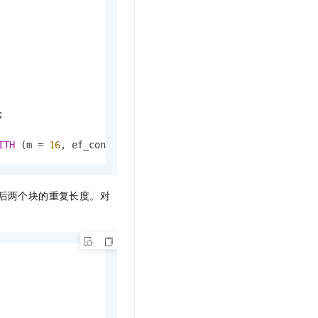


ITH
 (m 
=
16
, ef_construction 
=
64
);
后两个块的重复长度。对