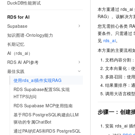
DuckDB性能测试
10 分钟在聊天系统中增加
专有云
本方案通过
rds_ai
RAG）。该解决
RDS for AI
Supabase
您无需担心各类
R
要条件。只需通过
知识图谱-Ontology能力
见
rds_ai
。
长期记忆
本方案的主要流程
AI（rds_ai）
文档内容分割
RDS AI API参考
文本向量化：
最佳实践
多路召回：使
使用rds_ai插件实现RAG
结果重排序：
RDS Supabase配置SSL实现
调用大语言模
HTTPS访问
RDS Supabase MCP使用指南
步骤一：创建
基于RDS PostgreSQL构建由LLM
驱动的专属ChatBot
安装
rds_ai
插
通过PAI的EAS和RDS PostgreSQL