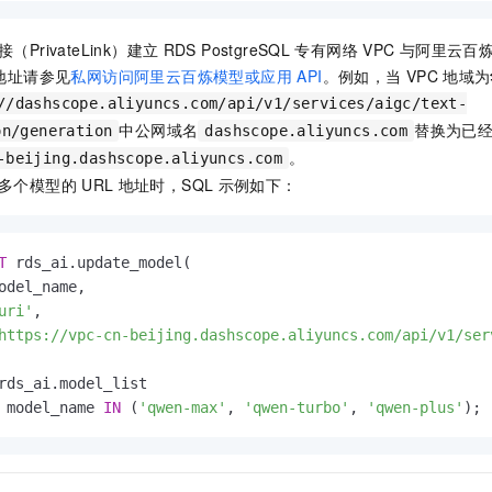
PrivateLink）建立
RDS PostgreSQL
专有网络 VPC
与阿里云百
地址请参见
私网访问阿里云百炼模型或应用 API
。例如，当
VPC
地域为
//dashscope.aliyuncs.com/api/v1/services/aigc/text-
中公网域名
替换为已
on/generation
dashscope.aliyuncs.com
。
-beijing.dashscope.aliyuncs.com
多个模型的
URL
地址时，SQL
示例如下：
T
 rds_ai.update_model(

odel_name,

uri'
,

https://vpc-cn-beijing.dashscope.aliyuncs.com/api/v1/ser
 model_name 
IN
 (
'qwen-max'
, 
'qwen-turbo'
, 
'qwen-plus'
);