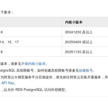
服务生态伙伴
视觉 Coding、空间感知、多模态思考等全面升级
1M上下文，专为长程任务能力而生
云工开物
企业应用
Night Plan 支持 Qwen 3.8-Max
AI 办公
NEW
Red Hat
30+ 款产品免费体验
夜间 5 折，Qwen/Meoo/TokenPlan 客户专享
AI智能应用
科研合作
以下要求：
ERP
堂（旗舰版）
SUSE
智能客服
AI 应用构建
大模型原生
内核小版本
CRM
2个月
自动承接线索
建站小程序
Qoder
大模型服务平台百炼-应用模版
OA 办公系统
HOT
NEW
16
20241230
及以上
面向真实软件
个人版上线、团队版降价；千问3.8-Max首发发尝鲜
丰富多元化的应用模版和解决方案
力提升
财税管理
模板建站
L 14、15、17
20250430
或以上
万有无界
大模型服务平台百炼-智能体
400电话
定制建站
18
20251130
及以上
的模型效果
灵活可视化地构建企业级 Agent
方案
广告营销
模板小程序
秒悟
人工智能平台 PAI
小版本，请参见
升级内核小版本
。
定制小程序
云端极速 AI 
新一代 AI 视频生成模型，深度适配广告营销等场景
AI Native 的算法工程平台，一站式完成建模、训练、推理服务部署
stgreSQL
高权限账号，如何创建高权限账号请参见
创建账号
。
APP 开发
型为阿里云大模型服务平台百炼提供，请先前往阿里云百炼开通服务，
取
API Key
。
建站系统
置
，以允许
RDS PostgreSQL
访问外部模型。
AI 应用
10分钟微调：让0.6B模型媲美235B模型
多模态数据信
依托云原生高可用架构,实现Dify私有化部署
用1%尺寸在特定领域达到大模型90%以上效果