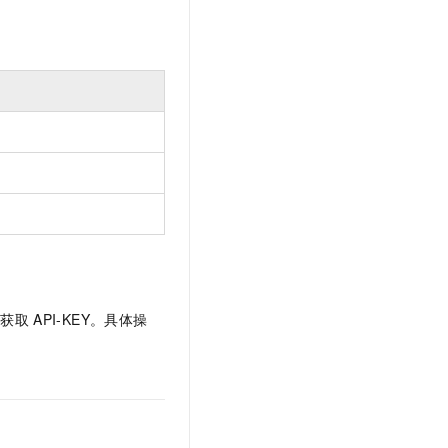
文戏情感细腻自然，动作戏激烈拳拳到肉，实现更强表演能力
支持中英文自由切换，具备更强的噪声鲁棒性
云聚AI 严选权益
SSL 证书
，一键激活高效办公新体验
精选AI产品，从模型到应用全链提效
堡垒机
AI 用量加速计划
应用
防火墙
、识别商机，让客服更高效、服务更出色。
新老同享，达量后返
千问办公
主机安全
NEW
的智能体编程平台
一站式AI生产力平台
AI 应用及服务市场
伶鹊
企业级人与Agent协作平台，接入和调度多个数字员工
智能客服平台，对话机器人、对话分析、智能外呼
AI 应用
大模型服务平台百炼 - 全妙
大模型
应用创作平台
多模态内容创作工具，已接入 DeepSeek
自然语言处理
并获取
API-KEY。具体操
数据标注
机器学习
息提取
与 AI 智能体进行实时音视频通话
从文本、图片、视频中提取结构化的属性信息
构建支持视频理解的 AI 音视频实时通话应用