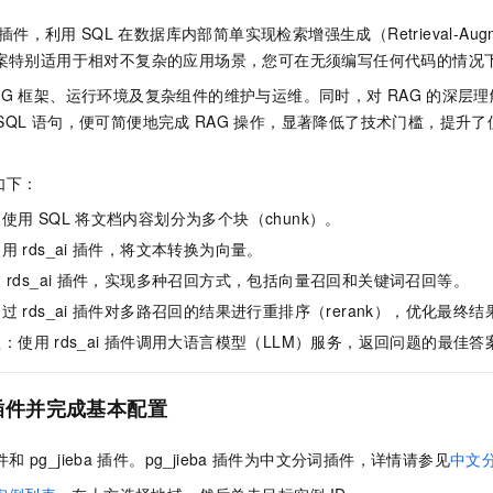
一个 AI 助手
即刻拥有 DeepSeek-R1 满血版
超强辅助，Bol
插件，利用
SQL
在数据库内部简单实现检索增强生成（Retrieval-Augment
在企业官网、通讯软件中为客户提供 AI 客服
多种方案随心选，轻松解锁专属 DeepSeek
方案特别适用于相对不复杂的应用场景，您可在无须编写任何代码的情况
AG
框架、运行环境及复杂组件的维护与运维。同时，对
RAG
的深层理
SQL
语句，便可简便地完成
RAG
操作，显著降低了技术门槛，提升了
如下：
：使用
SQL
将文档内容划分为多个块（chunk）。
使用
rds_ai
插件，将文本转换为向量。
用
rds_ai
插件，实现多种召回方式，包括向量召回和关键词召回等。
通过
rds_ai
插件对多路召回的结果进行重排序（rerank），优化最终结
型：使用
rds_ai
插件调用大语言模型（LLM）服务，返回问题的最佳答
插件并完成基本配置
件和
pg_jieba
插件。pg_jieba
插件为中文分词插件，详情请参见
中文分