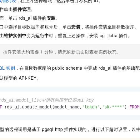
实例列表
，在上方选择地域，然后单击目标实例
ID。
栏单击
插件管理
。
面，单击
rds_ai
插件的
安装
。
口中选择目标数据库和账号后，单击
安装
，将插件安装至目标数据库。
由
维护实例中
变为
运行中
时，重复上述操作，安装
pg_jieba
插件。
插件安装大约需要
1
分钟，请您刷新页面以查看实例状态。
QL
实例
，在目标数据库的
public schema
中完成
rds_ai
插件的基础配
认模型的
API-KEY。
rds_ai.model_list中所有的模型设置api key
T
 rds_ai.update_model(model_name,
'token'
,
'sk-****'
) 
FROM
模型的远程调用是基于
pgsql-http
插件实现的，进行以下超时设置，以