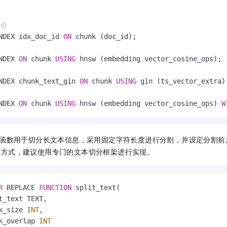
索引
NDEX idx_doc_id 
ON
 chunk (doc_id);

NDEX 
ON
 chunk 
USING
 hnsw (embedding vector_cosine_ops);

NDEX chunk_text_gin 
ON
 chunk 
USING
 gin (ts_vector_extra);
NDEX 
ON
 chunk 
USING
 hnsw (embedding vector_cosine_ops) 
W
函数用于切分长文本信息，采用固定字符长度进行分割，并设定分割前
分方式，建议使用专门的文本切分框架进行实现。
R
 REPLACE 
FUNCTION
 split_text(

t_text TEXT,

k_size 
INT
,

k_overlap 
INT