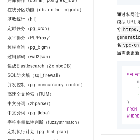
跨库操作（dblink、postgres_fdw）
在线分区功能（rds_online_migrate）
通过私网连接（
基数统计（hll）
模型
URL
定时任务（pg_cron）
将
https:
水平拆分（PL/Proxy）
generati
名
vpc-cn
模糊查询（pg_bigm）
当需要更新
逻辑解码（wal2json）
集成Elasticsearch（ZomboDB）
SQL防火墙（sql_firewall）
SELEC
    m
并发控制（pg_concurrency_control）
'
高速全文检索（RUM）
'
中文分词（zhparser）
FROM
中文分词（pg_jieba）
WHERE
字符串相似性判断（fuzzystrmatch）
定制执行计划（pg_hint_plan）