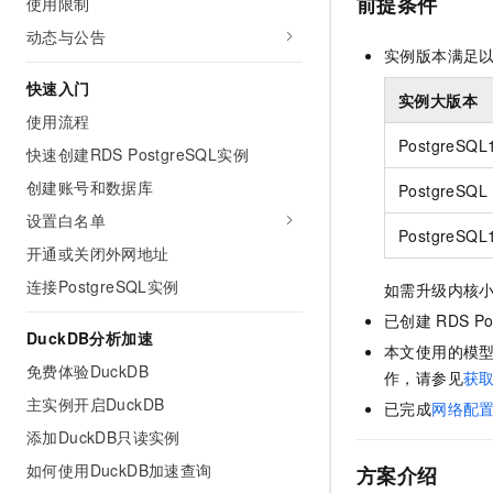
前提条件
使用限制
AI 产品 免费试用
网络
安全
云开发大赛
Tableau 订阅
动态与公告
1亿+ 大模型 tokens 和 
实例版本满足
可观测
入门学习赛
中间件
AI空中课堂在线直播课
140+云产品 免费试用
快速入门
大模型服务
实例大版本
上云与迁云
产品新客免费试用，最长1
数据库
使用流程
生态解决方案
千问AI平台-Token Plan
PostgreSQL
企业出海
快速创建RDS PostgreSQL实例
大模型ACA认证体验
大数据计算
助力企业全员 AI 认知与能
行业生态解决方案
创建账号和数据库
PostgreSQ
政企业务
媒体服务
千问AI平台-模型体验
设置白名单
开发者生态解决方案
PostgreSQL
在线体验全尺寸、多种模态
企业服务与云通信
开通或关闭外网地址
AI 开发和 AI 应用解决
Happy 系列大模型
连接PostgreSQL实例
如需升级内核
域名与网站
已创建
RDS Po
DuckDB分析加速
终端用户计算
本文使用的模
免费体验DuckDB
作，请参见
获
Serverless
大模型解决方案
主实例开启DuckDB
已完成
网络配
开发工具
添加DuckDB只读实例
快速部署 Dify，高效搭建 
如何使用DuckDB加速查询
迁移与运维管理
方案介绍