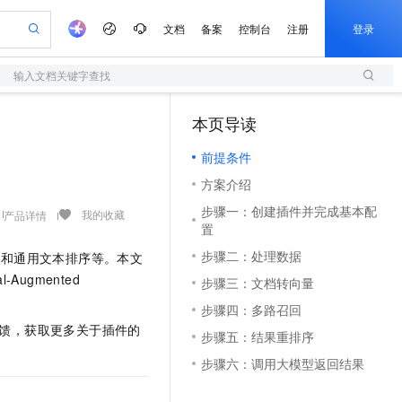
文档
备案
控制台
注册
登录
输入文档关键字查找
验
作计划
器
AI 活动
专业服务
服务伙伴合作计划
开发者社区
加入我们
服务平台百炼
阿里云 OPC 创新助力计划
本页导读
（1）
一站式生成采购清单，支持单品或批量购买
S
io：打造专属 AI 语音助手
S产品伙伴计划（繁花）
峰会
造的大模型服务与应用开发平台
轻量应用服务器
一句话生成原生可编辑精美 PPT 文稿
AI 生产力先锋
Al MaaS 服务伙伴赋能合作
域名
博文
Careers
至高可申请百万元
前提条件
性可伸缩的云计算服务
开启高性价比 AI 编程新体验
Qwen-Audio-3.0-Realtime 端到端实时语音角色扮演
输入一句话想法, 轻松生成专业的 PPT
先锋实践拓展 AI 生产力的边界
快速构建应用程序和网站，即刻迈出上云第一步
Token 补贴，五大权
计划
海大会
伙伴信用分合作计划
商标
问答
社会招聘
方案介绍
益加速 OPC 成功
S
eek-V4-Pro
数字证书管理服务（原SSL证书）
一键部署幻兽帕鲁游戏服务器
飞天发布时刻
HOT
划
备案
电子书
校园招聘
步骤一：创建插件并完成基本配
pSeek-V4-Pro
视频创作，一键激活电商全链路生产力
全托管，含MySQL、PostgreSQL、SQL Server、MariaDB多引擎
实现全站HTTPS，呈现可信的WEB访问
一键购买专属联机服务器，轻松开启游戏
所见，即是所愿
我的收藏
产品详情
更多支持
置
划
公司注册
镜像站
视频生成
语音识别与合成
专属 QwenPaw
短信服务
漫剧工坊：一站式动画创作平台
AI 实训营
HOT
步骤二：处理数据
量
和通用文本排序
等。本文
合作伙伴培训与认证
划
上云迁移
的智能体编程平台
站生成，高效打造优质广告素材
从聊天伙伴进化为能主动干活的本地数字员工
快速生产连贯的高质量长漫剧
从基础到进阶，Agent 创客手把手教你
国内短信简单易用，安全可靠，秒级触达，全球覆盖200+国家和地区。
e-1.1-T2V
Qwen3-TTS-Flash
Augmented
步骤三：文档转向量
lScope
我要反馈
查询合作伙伴
畅细腻的高质量视频
离线语音合成大模型，多语言方言自适应，低延迟高稳定
n Alibaba Cloud ISV 合作
代维服务
olarDB
建企业门户网站
大数据开发治理平台 DataWorks
10 分钟搭建微信、支付宝小程序
步骤四：多路召回
创新加速
ope
登录合作伙伴管理后台
我要建议
站，无忧落地极速上线
以可视化方式快速构建移动和 PC 门户网站
100%兼容MySQL、PostgreSQL，兼容Oracle，支持集中和分布式
高效部署网站，快速应用到小程序
Data Agent 驱动的一站式 Data+AI 开发治理平台
和反馈，获取更多关于插件的
e-1.1-I2V
Cosyvoice-V3-Flash
步骤五：结果重排序
安全
畅自然，细节丰富
高表现力语音合成大模型，语音克隆听感自然
我要投诉
上云场景组合购
步骤六：调用大模型返回结果
伴
边界网络安全防护产品
漫剧创作，剧本、分镜、视频高效生成
覆盖90%+业务场景，专享组合折扣价
2V
VPN
Fun-ASR