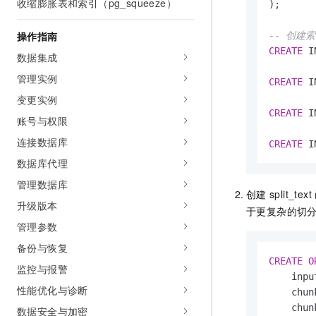
收缩膨胀表和索引（pg_squeeze）
);

操作指南
-- 创建
CREATE
 I
数据集成
管理实例
CREATE
 I
变更实例
CREATE
 I
账号与权限
连接数据库
CREATE
 I
数据库代理
管理数据库
创建
split_text
升级版本
于更复杂的切
管理参数
备份与恢复
CREATE
O
监控与报警
    inpu
性能优化与诊断
    chun
    chun
数据安全与加密