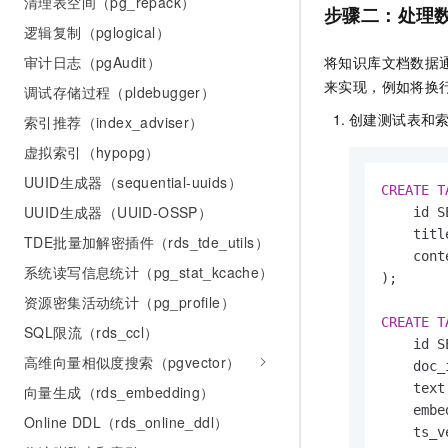
清理表空间（pg_repack）
步骤二：处理
逻辑复制（pglogical）
将知识库文档数据
审计日志（pgAudit）
来实现，例如将换
调试存储过程（pldebugger）
创建测试表和
索引推荐（index_adviser）
虚拟索引（hypopg）
UUID生成器（sequential-uuids）
CREATE
T
UUID生成器（UUID-OSSP）
    id S
    titl
TDE批量加解密插件（rds_tde_utils）
    cont
系统读写信息统计（pg_stat_kcache）
);

资源密集活动统计（pg_profile）
CREATE
T
SQL限流（rds_ccl）
    id S
高维向量相似度搜索（pgvector）
    doc_
    text
向量生成（rds_embedding）
    embe
Online DDL（rds_online_ddl）
    ts_v