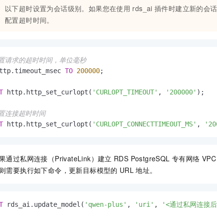
以下超时设置为会话级别。如果您在使用
rds_ai
插件时建立新的会
配置超时时间。
设置请求的超时时间，单位毫秒
ttp.timeout_msec 
TO
200000
;

T
 http.http_set_curlopt(
'CURLOPT_TIMEOUT'
, 
'200000'
);

设置连接超时时间
T
 http.http_set_curlopt(
'CURLOPT_CONNECTTIMEOUT_MS'
, 
'20
通过私网连接（PrivateLink）建立
RDS PostgreSQL
专有网络 VPC
则需要执行如下命令，更新目标模型的
URL
地址。
T
 rds_ai.update_model(
'qwen-plus'
, 
'uri'
, 
'<通过私网连接后