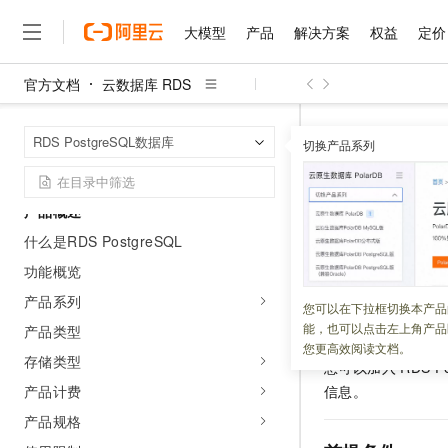
大模型
产品
解决方案
权益
定价
官方文档
云数据库 RDS
大模型
产品
解决方案
权益
定价
云市场
伙伴
服务
了解阿里云
精选产品
精选解决方案
普惠上云
产品定价
精选商城
成为销售伙伴
售前咨询
为什么选择阿里云
千问AI平台
云数据库 RDS
首页
RDS PostgreSQL数据库
了解云产品的定价详情
切换产品系列
大模型服务平台百炼
千问办公，解锁你的工作
普惠上云 官方力荐
分销伙伴
在线服务
网站建设
什么是云计算
大
大模型服务与应用平台
企业级Agent产品，直接
云服务器38元/年起，超
使用rds_
咨询伙伴
多端小程序
技术领先
云上成本管理
售后服务
产品概述
千问大模型
Agency Agents：拥
官方推荐返现计划
大模型
大模型
精选产品
精选解决方案
Salesforce 国际版订阅
稳定可靠
管理和优化成本
多元化、高性能、安全可靠
推荐新用户得奖励，单订单
更新时间：
2026-05-07
什么是RDS PostgreSQL
销售伙伴合作计划
自助服务
友盟天域
安全合规
人工智能与机器学习
AI
文本生成
功能概览
无影云电脑
HappyHorse 打造一
云工开物
RDS PostgreSQL
无影生态合作计划
在线服务
观测云
分析师报告
产品系列
随时随地安全接入的云上超
高校专属算力普惠，学生认
计算
互联网应用开发
您可以在下拉框切换本产品
Qwen3.8-Max
将介绍如何通过
rd
HOT
Salesforce On Alibaba C
工单服务
能，也可以点击左上角产品
产品类型
智能体时代全能旗舰模型
Tuya 物联网平台阿里云
研究报告与白皮书
Generation，简称
云解析DNS
快速拥有专属 OpenClaw
Consulting Partner 合
大数据
容器
您更高效阅读文档。
免费试用
短信专区
存储类型
您可以加入
RDS P
蓝凌 OA
Qwen3.7-Plus
AI 大模型销售与服务生
现代化应用
存储
天池大赛
产品计费
信息。
能看、能想、能动手的多模
云原生大数据计算服务 Max
解决方案免费试用 新老
电子合同
产品规格
面向分析的企业级SaaS模
最高领取价值200元试用
安全
网络与CDN
AI 算法大赛
Qwen3-VL-Plus
畅捷通