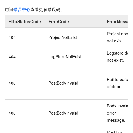
访问
错误中心
查看更多错误码。
HttpStatusCode
ErrorCode
ErrorMessag
Project does
404
ProjectNotExist
not exist.
Logstore doe
404
LogStoreNotExist
not exist.
Fail to parse
400
PostBodyInvalid
protobuf.
Body invalid
400
PostBodyInvalid
error
message.
Post body