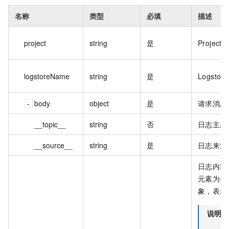
名称
类型
必填
描述
project
string
是
Project
logstoreName
string
是
Logsto
body
object
是
请求消息
__topic__
string
否
日志主题
__source__
string
是
日志来源
日志内容
元素为一个
象，表示
说明