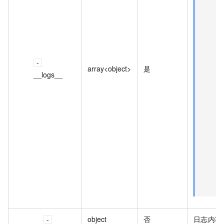
array<object>
是
__logs__
object
否
日志内容