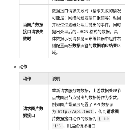
数据接口请求失败时（请求失败的情况
可能是：网络问题或接口报错等）返回
当图片数据
并经过过滤器处理后抛出的事件，同时
接口请求失
抛出处理后的
JSON
格式的数据。具
败时
体数据示例请参见画布编辑器中组件右
侧配置面板
数据
页签的
数据响应结果
区
域。
动作
动作
说明
重新请求服务端数据，上游数据处理节
点或图层节点抛出的数据将作为参数。
例如图片背景层配置了
API
数据源
请求图片数
为
，传到
请求图
http://api.test
据接口
片数据接口
动作的数据为
{ id:
，则最终请求接口
'1'}