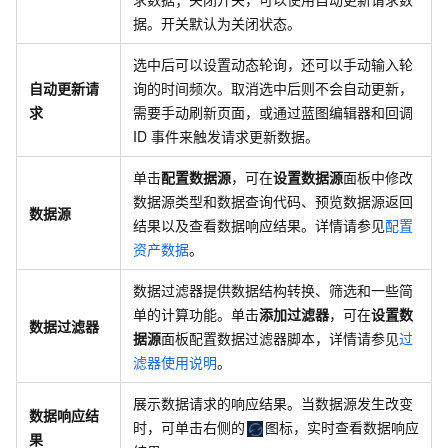
据。开关默认为关闭状态。
选中后可以设置动态轮询，还可以手动输入轮
自动更新请
询的时间频次。取消选中后则不会自动更新，
求
需要手动刷新页面，或通过蓝图编辑器和回调
ID
事件来触发请求更新数据。
单击
配置数据源
，可在
设置数据源
面板中修改
数据源类型和数据查询代码、预览数据源返回
数据源
结果以及查看数据响应结果。详情请参见
配置
资产数据
。
数据过滤器提供数据结构转换、筛选和一些简
单的计算功能。单击
添加过滤器
，可在
设置数
数据过滤器
据源
面板配置数据过滤器脚本，详情请参见
过
滤器使用说明
。
展示数据请求的响应结果。当数据源发生改变
数据响应结
时，可单击右侧的
图标，实时查看数据响应
果