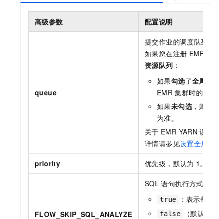
高级参数
配置说明
提交作业的调度队列，
如果您在注册
EMR
集
资源队列
：
如果
勾选
了
全局配
queue
EMR
集群时的配置
如果
未勾选
，则实
为准。
关于
EMR YARN
说明
详情请参见
设置全局
Y
priority
优先级，默认为
1。
SQL
语句执行方式。取
：表示每次
true
（默认值）
FLOW_SKIP_SQL_ANALYZE
false