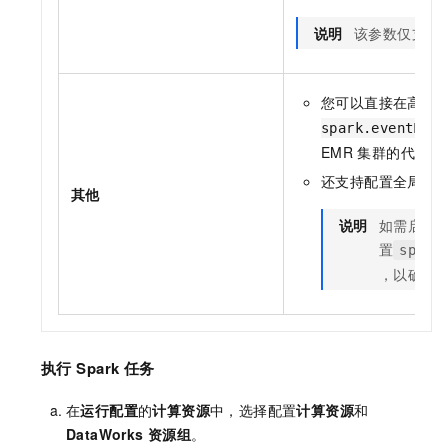
说明
该参数仅支持
您可以直接在高级
spark.eventLog
EMR
集群的代码中
还支持配置全局
Sp
其他
说明
如需启用
置
spark
，以确保
执行
Spark
任务
在
运行配置
的
计算资源
中，选择配置
计算资源
和
DataWorks
资源组
。