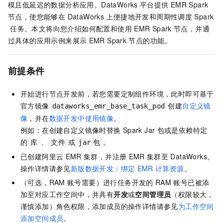
模且低延迟的数据分析应用。DataWorks
平台提供
EMR Spark
节点，使您能够在 DataWorks
上便捷地开发和周期性调度
Spark
任务。本文将向您介绍如何配置和使用
EMR Spark
节点，并通
过具体的应用示例来展示
EMR Spark
节点的功能。
前提条件
开始进行节点开发前，若您需要定制组件环境，此时即可基于
官方镜像
创建
自定义镜
dataworks_emr_base_task_pod
像
，并在
数据开发中使用镜像
。
例如：在创建自定义镜像时替换
Spark Jar
包或是依赖特定
的
、
或
。
库
文件
jar
包
已创建阿里云
EMR
集群，并注册
EMR
集群至
DataWorks。
操作详情请参见
新版数据开发：绑定
EMR
计算资源
。
（可选，RAM
账号需要）进行任务开发的
RAM
账号已被添
加至对应工作空间中，并具有
开发
或
空间管理员
（权限较大，
谨慎添加）角色权限，添加成员的操作详情请参见
为工作空间
添加空间成员
。