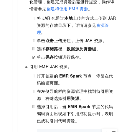
化管理，创建完成资源后需进行提交，操作详
情请参见
创建和使用
EMR
资源
。
将
JAR
包通过
本地
上传的方式上传到
JAR
资源的存放目录下，详情请参见
资源管
理
。
单击
点击上传
按钮，上传
JAR
资源。
选择
存储路径
、
数据源
及
资源组
。
单击
保存
按钮进行保存。
引用
EMR JAR
资源。
打开创建的
EMR Spark
节点，停留在代
码编辑页面。
在左侧导航栏的资源管理中找到待引用资
源，右键选择
引用资源
。
选择引用后，当
EMR Spark
节点的代码
编辑页面出现如下引用成功提示时，表明
已成功引用代码资源。