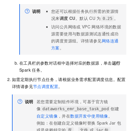
说明
您还可以根据任务执行所需的资源情
况来
调度 CU
。默认
CU
为
。
0.25
访问公共网络或
VPC
网络环境的数据
源需要使用与数据源测试连通性成功
的调度资源组。详情请参见
网络连通
方案
。
在工具栏的参数对话框中选择对应的数据源，单击
运行
Spark
任务。
如需定期执行节点任务，请根据业务需求配置调度信息。配置
详情请参见
节点调度配置
。
说明
若您需要定制组件环境，可基于官方镜
像
创建
dataworks_emr_base_task_pod
自定义镜像
，并在
数据开发中使用镜像
。
例如：在创建自定义镜像时替换
Spark Jar
包
或是依赖特定的
、
或
。
库
文件
jar
包