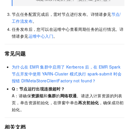
节点任务配置完成后，需对节点进行发布。详情请参见
节点/
工作流发布
。
任务发布后，您可以在运维中心查看周期任务的运行情况。详
情请参见
运维中心入门
。
常见问题
为什么在
EMR
集群中启用了
Kerberos
后，在
EMR Spark
节点开发中使用
YARN-Cluster
模式执行
spark-submit
时会
报错
DlfMetaStoreClientFactory not found？
Q：节点运行出现连接超时？
A：请确保
资源组
和
集群
的
网络联通
。请进入计算资源的列表
页，单击资源初始化，在弹窗中单击
再次初始化
，确保成功初
始化。
相关文档