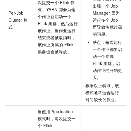
次提交一个
Flink
作
出现一个
Job
业，YARN
都会为这
Per-Job
Manager
因为
个作业新启动一个
Cluster
模
运行多个
Job
Flink
集群，然后运行
式
而导致负载过高
该作业。当作业运行
的问题。
结束或者被取消时，
缺点：每次运行
该作业所属的
Flink
一个作业都要启
集群也会被释放。
动一个专属
Flink
集群，启
动作业的开销更
大。
根据以上特点，该
模式通常适合运行
时间较长的作业。
当使用
Application
模式时，每次提交一
个
Flink