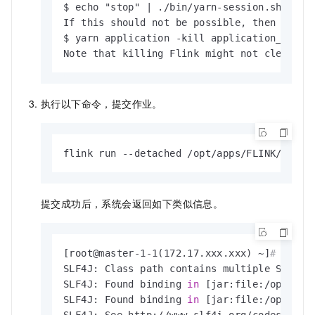
$ echo "stop" | ./bin/yarn-session.sh -id a
If this should not be possible, then you ca
$ yarn application -kill application_175013
Note that killing Flink might not clean up
执行以下命令，提交作业。
flink run --detached /opt/apps/FLINK/flink
提交成功后，系统会返回如下类似信息。
[root@master-1-1(172.17.xxx.xxx) ~]
# flink
SLF4J: Class path contains multiple SLF4J b
SLF4J: Found binding 
in
 [jar:file:/opt/app
SLF4J: Found binding 
in
 [jar:file:/opt/app