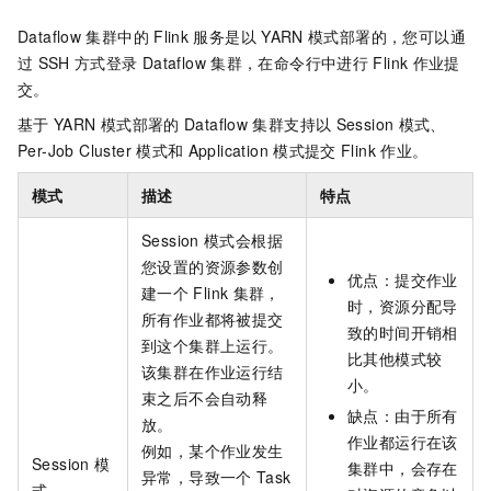
Dataflow
集群中的
Flink
服务是以
YARN
模式部署的，您可以通
过
SSH
方式登录
Dataflow
集群，在命令行中进行
Flink
作业提
交。
基于
YARN
模式部署的
Dataflow
集群支持以
Session
模式、
Per-Job Cluster
模式和
Application
模式提交
Flink
作业。
模式
描述
特点
Session
模式会根据
您设置的资源参数创
优点：提交作业
建一个
Flink
集群，
时，资源分配导
所有作业都将被提交
致的时间开销相
到这个集群上运行。
比其他模式较
该集群在作业运行结
小。
束之后不会自动释
缺点：由于所有
放。
作业都运行在该
例如，某个作业发生
Session
模
集群中，会存在
异常，导致一个
Task
式