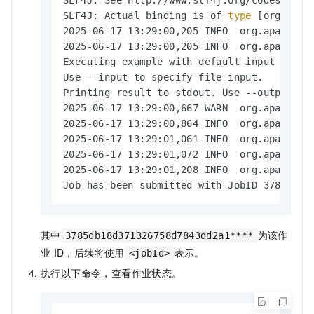
SLF4J: See http://www.slf4j.org/codes.html
SLF4J: Actual binding is of 
type
 [org.apac
2025-06-17 13:29:00,205 INFO  org.apache.f
2025-06-17 13:29:00,205 INFO  org.apache.f
Executing example with default input data.

Use --input to specify file input.

Printing result to stdout. Use --output to 
2025-06-17 13:29:00,667 WARN  org.apache.f
2025-06-17 13:29:00,864 INFO  org.apache.h
2025-06-17 13:29:01,061 INFO  org.apache.h
2025-06-17 13:29:01,072 INFO  org.apache.f
2025-06-17 13:29:01,208 INFO  org.apache.f
Job has been submitted with JobID 3785db18
其中
为该作
3785db18d371326758d7843dd2a1****
业
ID，后续将使用
表示。
<jobId>
执行以下命令，查看作业状态。