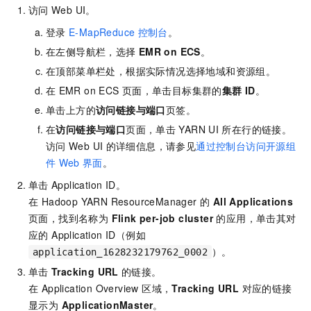
访问
Web UI。
登录
E-MapReduce
控制台
。
在左侧导航栏，选择
EMR on ECS
。
在顶部菜单栏处，根据实际情况选择地域
和资源组
。
在
EMR on ECS
页面，单击目标集群的
集群
ID
。
单击上方的
访问链接与端口
页签。
在
访问链接与端口
页面，单击
YARN UI
所在行的链接。
访问
Web UI
的详细信息，请参见
通过控制台访问开源组
件
Web
界面
。
单击
Application ID。
在 Hadoop YARN ResourceManager 的
All Applications
页面，找到名称为
Flink per-job cluster
的应用，单击其对
应的 Application ID（例如
）。
application_1628232179762_0002
单击
Tracking URL
的链接。
在 Application Overview 区域，
Tracking URL
对应的链接
显示为
ApplicationMaster
。