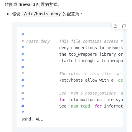
转换成
firewalld
配置的方式。
假设
的配置为：
/etc/hosts.deny
#
# hosts.deny	This file contains access 
#
		deny connections to network se
#
		the tcp_wrappers library or th
#
		started through a tcp_wrappers
#
#		The rules in this file can al
#
		/etc/hosts.allow with a 
'deny'
#
#		See 'man 5 hosts_options' and
#
for
 information on rule syntax
#
		See 
'man tcpd'
for
 information
#
sshd: ALL