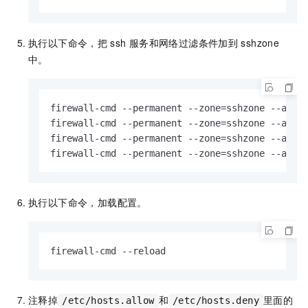
执行以下命令，把
ssh
服务和网络过滤条件加到
sshzone
中。
firewall-cmd --permanent --zone=sshzone --add-s
firewall-cmd --permanent --zone=sshzone --add-s
firewall-cmd --permanent --zone=sshzone --add-s
firewall-cmd --permanent --zone=sshzone --add-
执行以下命令，加载配置。
firewall-cmd --reload
注释掉
和
里面的
/etc/hosts.allow
/etc/hosts.deny