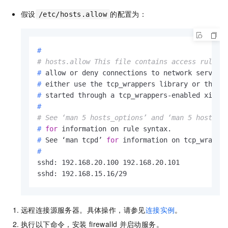
假设
的配置为：
/etc/hosts.allow
#
# hosts.allow This file contains access rules 
# 
allow or deny connections to network service
# 
either use the tcp_wrappers library or that 
# 
started through a tcp_wrappers-enabled xinet
#
# See ‘man 5 hosts_options’ and ‘man 5 hosts_a
# 
for
 information on rule syntax.
# 
See ‘man tcpd’ 
for
 information on tcp_wrappe
#
sshd: 192.168.20.100 192.168.20.101
sshd: 192.168.15.16/29
远程连接源服务器。具体操作，请参见
连接实例
。
执行以下命令，安装
firewalld
并启动服务。