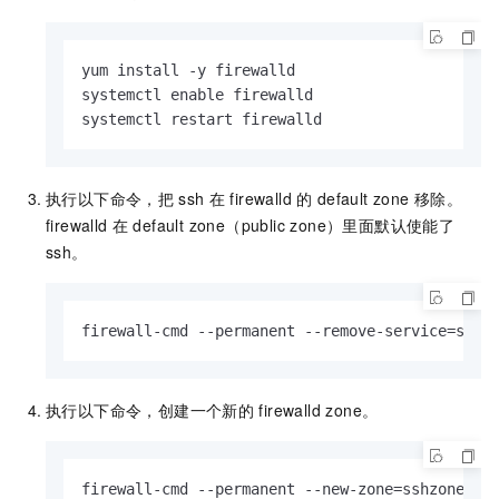
yum install -y firewalld

systemctl enable firewalld

systemctl restart firewalld
执行以下命令，把
ssh
在
firewalld
的
default zone
移除。
firewalld
在
default zone（public zone）里面默认使能了
ssh。
firewall-cmd --permanent --remove-service=ssh
执行以下命令，创建一个新的
firewalld zone。
firewall-cmd --permanent --new-zone=sshzone