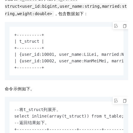
struct<user_id:bigint,user_name:string,married:st
，包含数据如下：
ring,weight:double>
+----------+

| t_struct |

+----------+

| {user_id:10001, user_name:LiLei, married:N, we
| {user_id:10002, user_name:HanMeiMei, married:Y
+----------+
命令示例如下。
--将t_struct列展开。

select inline(array(t_struct)) from t_table;

--返回结果如下。

+------------+-----------+---------+------------