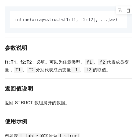
inline(array<struct<f1:T1, f2:T2[, ...]>>)
参数说明
f1:T1
、
f2:T2
：必填。可以为任意类型。
、
代表成员变
f1
f2
量，
、
分别代表成员变量
、
的取值。
T1
T2
f1
f2
返回值说明
返回
STRUCT
数组展开的数据。
使用示例
例如表
的字段为
t_table
t_struct