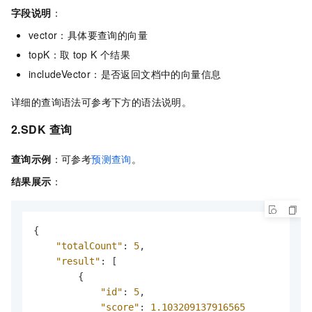
字段说明
：
vector：具体要查询的向量
topK：取
top K
个结果
includeVector：是否返回文档中的向量信息
详细的查询语法可参考下方的语法说明。
2.SDK
查询
查询示例
：可参考
预测查询
。
结果展示
：
{
"totalCount"
:
5
,
"result"
:
[
{
"id"
:
5
,
"score"
:
1.103209137916565