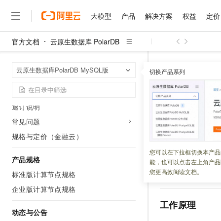
计费项
大模型
产品
解决方案
权益
定价
资源包
变更配置
官方文档
云原生数据库 PolarDB
转换付费类型
大模型
产品
解决方案
权益
定价
云市场
伙伴
服务
了解阿里云
精选产品
精选解决方案
普惠上云
产品定价
精选商城
成为销售伙伴
售前咨询
为什么选择阿里云
费用账单
千问AI平台
云原生数据库 Po
首页
云原生数据库PolarDB MySQL版
了解云产品的定价详情
切换产品系列
设置优化器的Join Re
大模型服务平台百炼
睿译宝，AI翻译排版一
普惠上云 官方力荐
分销伙伴
在线服务
网站建设
什么是云计算
到期或欠费说明
大
大模型服务与应用平台
上传文档即自动完成翻译和
云服务器38元/年起，超
续费说明
咨询伙伴
多端小程序
技术领先
设置优化器的
云上成本管理
售后服务
退订说明
千问大模型
GLM-5.2：长任务时代
官方推荐返现计划
大模型
大模型
精选产品
精选解决方案
Salesforce 国际版订阅
稳定可靠
管理和优化成本
多元化、高性能、安全可靠
推荐新用户得奖励，单订单
销售伙伴合作计划
常见问题
自助服务
更新时间：
2026-04-16
友盟天域
安全合规
人工智能与机器学习
AI
文本生成
规格与定价（金融云）
无影云电脑
Hermes Agent，打造
云工开物
无影生态合作计划
在线服务
观测云
分析师报告
随时随地安全接入的云上超
自主进化，持久记忆，越用
高校专属算力普惠，学生认
计算
互联网应用开发
为了提高列存索引
您可以在下拉框切换本产品
Qwen3.8-Max
HOT
产品规格
Salesforce On Alibaba C
工单服务
能，也可以点击左上角产品
于代价生成高效的
智能体时代全能旗舰模型
Tuya 物联网平台阿里云
研究报告与白皮书
云解析DNS
快速拥有专属 OpenClaw
Consulting Partner 合
大数据
容器
您更高效阅读文档。
标准版计算节点规格
以及使用限制等内
免费试用
短信专区
蓝凌 OA
Qwen3.7-Plus
AI 大模型销售与服务生
企业版计算节点规格
现代化应用
存储
天池大赛
能看、能想、能动手的多模
云原生大数据计算服务 Max
解决方案免费试用 新老
电子合同
工作原理
面向分析的企业级SaaS模
最高领取价值200元试用
安全
网络与CDN
动态与公告
AI 算法大赛
Qwen3-VL-Plus
畅捷通