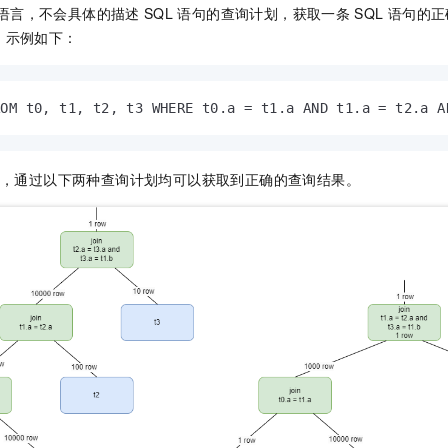
服务生态伙伴
视觉 Coding、空间感知、多模态思考等全面升级
1M上下文，专为长程任务能力而生
云工开物
企业应用
语言，不会具体的描述
SQL
语句的查询计划，获取一条
SQL
语句的正
Night Plan 支持 Qwen 3.8-Max
AI 办公
NEW
Red Hat
。示例如下：
30+ 款产品免费体验
夜间 5 折，Qwen/Meoo/TokenPlan 客户专享
AI智能应用
科研合作
ERP
堂（旗舰版）
SUSE
智能客服
AI 应用构建
大模型原生
CRM
2个月
自动承接线索
ROM t0, t1, t2, t3 WHERE t0.a = t1.a AND t1.a = t2.a A
建站小程序
Qoder
大模型服务平台百炼-应用模版
OA 办公系统
HOT
NEW
面向真实软件
个人版上线、团队版降价；千问3.8-Max首发发尝鲜
丰富多元化的应用模版和解决方案
力提升
财税管理
模板建站
，通过以下两种查询计划均可以获取到正确的查询结果。
万有无界
大模型服务平台百炼-智能体
400电话
定制建站
的模型效果
灵活可视化地构建企业级 Agent
方案
广告营销
模板小程序
秒悟
人工智能平台 PAI
定制小程序
云端极速 AI 
新一代 AI 视频生成模型，深度适配广告营销等场景
AI Native 的算法工程平台，一站式完成建模、训练、推理服务部署
APP 开发
建站系统
AI 应用
10分钟微调：让0.6B模型媲美235B模型
多模态数据信
依托云原生高可用架构,实现Dify私有化部署
用1%尺寸在特定领域达到大模型90%以上效果