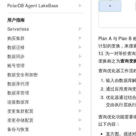
10 分钟在聊天系统中增加
PolarDB Agent LakeBase
专有云
用户指南
Serverless
购买集群
Plan A
与
Plan B
计划的变换，来搜
数据迁移
为一对等价查询
t1
数据同步
变换称之为
查询变
账号管理
查询优化器工作流
数据安全和加密
输入由数据库
数据库代理
通过应用查询
数据库管理
优化器通过结
连接数据库
交由执行层执
变更集群配置
查询优化功能需要
变更存储配置
以下内容：
备份与恢复
直方图。描述