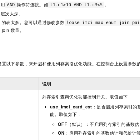
使用
操作符连接。如
。
AND
t1.c1>10 AND t1.c3<5
询层次太深。
n
的表太多。您可以通过修改参数
loose_imci_max_enum_join_pai
的
join
数量。
设置以下参数，来开启和使用列存索引优化功能。在控制台上设置参数
说明
列存索引查询优化功能控制开关。取值如下：
use_imci_card_est
：是否启用列存索引的
能。取值如下：
OFF
（默认）：不启用列存索引的基数估
ON
：启用列存索引的基数估计和代价计