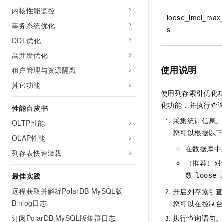
内核性能监控
loose_imci_max
事务系统优化
s
DDL优化
高并发优化
使用说明
租户管理与资源隔离
其它功能
使用列存索引优化
化功能，并执行查
性能白皮书
采集统计信息
OLTP性能
您可以根据以
OLAP性能
在数据库中
列存表快速装载
（推荐）对
数
最佳实践
loose_
远程获取并解析PolarDB MySQL版
开启列存索引
Binlog日志
您可以在控制
订阅PolarDB MySQL版集群日志
执行查询语句