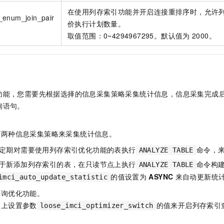
在使用列存索引功能并开启连接重排序时，允许
_enum_join_pair
价执行计划数量。
取值范围：0~4294967295。默认值为
2000。
功能，您需要先根据选择的信息采集策略采集统计信息，信息采集完成
询语句。
。
下两种信息采集策略来采集统计信息。
定期对需要使用列存索引优化功能的表执行
命令，
ANALYZE TABLE
于新添加列存索引的表，在只读节点上执行
命令构
ANALYZE TABLE
的值设置为
ASYNC
来自动更新统
imci_auto_update_statistic
查询优化功能。
台上设置参数
的值来开启列存索引
loose_imci_optimizer_switch
。