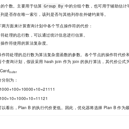
值的个数。主要用于估算
中的分组个数，也可用于辅助估计
Group By
该列是否存在唯一索引，该列是否与其他列存在外键约束等。
下两方面来计算查询计划中各个节点操作符的代价：
作符处理的总行数，可以通过统计信息进行估算。
个操作符使用的算法复杂度。
操作符处理的总行数为算法复杂度函数的参数。各个节点的操作符代价
两个查询计划，假设采用
hash join
作为
join
的执行算法，其代价公式
Card
outer
价分别为：
1000+100+10000+10=21111
100+10+1000+10=11121
看出，Plan B
的执行代价更低。因此，优化器将选择
Plan B
作为