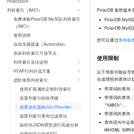
PolarStore
PolarDB
集群版本
列存索引（IMCI）
免费体验PolarDB MySQL列存索引
PolarDB MyS
（IMCI）
PolarDB MyS
使用说明
您可以通过
查询版
自动无感提速（AutoIndex）
添加列存索引只读节点
使用限制
列存索引语法说明
HTAP行列分流方案
以下情形可能会导
生成理想的查询计
进阶使用列存索引
带谓词的查询
使用扩展属性定制列存索引
带谓词的查询
设置列索引的排序键
。
'%ABC%'
设置优化器的Join Reorder
带谓词的查询
设置列索引查询过滤算法
查询语句中运
如何对JSON类型进行高效分析
HAVING SUM(
使用列索引加速ETL