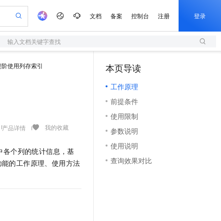
文档
备案
控制台
注册
登录
输入文档关键字查找
验
作计划
器
AI 活动
专业服务
服务伙伴合作计划
开发者社区
加入我们
服务平台百炼
阿里云 OPC 创新助力计划
进阶使用列存索引
本页导读
（1）
一站式生成采购清单，支持单品或批量购买
S
可编辑精美 PPT 文稿
S产品伙伴计划（繁花）
峰会
造的大模型服务与应用开发平台
轻量应用服务器
Agency Agents：拥有专属领域专家
AI 生产力先锋
Al MaaS 服务伙伴赋能合作
域名
博文
Careers
至高可申请百万元
工作原理
性可伸缩的云计算服务
 轻松生成专业的 PPT
开启高性价比 AI 编程新体验
先锋实践拓展 AI 生产力的边界
快速构建应用程序和网站，即刻迈出上云第一步
多领域专家智能体,一键组建 AI 虚拟交付团队
Token 补贴，五大权
计划
海大会
伙伴信用分合作计划
商标
问答
社会招聘
前提条件
益加速 OPC 成功
S
帕鲁游戏服务器
数字证书管理服务（原SSL证书）
HappyHorse 打造一站式影视创作平台
飞天发布时刻
HOT
划
备案
电子书
校园招聘
使用限制
联机服务器，轻松开启游戏
视频创作，一键激活电商全链路生产力
全托管，含MySQL、PostgreSQL、SQL Server、MariaDB多引擎
实现全站HTTPS，呈现可信的WEB访问
所见，即是所愿
可视化编排打通从文字构思到成片全链路闭环
更多支持
我的收藏
产品详情
划
公司注册
镜像站
参数说明
视频生成
语音识别与合成
 智能体与工作流应用
短信服务
漫剧工坊：一站式动画创作平台
AI 实训营
合作伙伴培训与认证
使用说明
划
上云迁移
的智能体编程平台
站生成，高效打造优质广告素材
通过阿里云百炼高效搭建AI应用,助力高效开发
快速生产连贯的高质量长漫剧
从基础到进阶，Agent 创客手把手教你
国内短信简单易用，安全可靠，秒级触达，全球覆盖200+国家和地区。
中各个列的统计信息，基
e-1.1-T2V
Qwen3-TTS-Flash
lScope
我要反馈
查询合作伙伴
查询效果对比
功能的工作原理、使用方法
畅细腻的高质量视频
离线语音合成大模型，多语言方言自适应，低延迟高稳定
n Alibaba Cloud ISV 合作
代维服务
olarDB
建企业门户网站
大数据开发治理平台 DataWorks
10 分钟搭建微信、支付宝小程序
创新加速
ope
登录合作伙伴管理后台
我要建议
站，无忧落地极速上线
以可视化方式快速构建移动和 PC 门户网站
100%兼容MySQL、PostgreSQL，兼容Oracle，支持集中和分布式
高效部署网站，快速应用到小程序
Data Agent 驱动的一站式 Data+AI 开发治理平台
e-1.1-I2V
Cosyvoice-V3-Flash
安全
畅自然，细节丰富
高表现力语音合成大模型，语音克隆听感自然
我要投诉
上云场景组合购
伴
边界网络安全防护产品
漫剧创作，剧本、分镜、视频高效生成
覆盖90%+业务场景，专享组合折扣价
2V
VPN
Fun-ASR