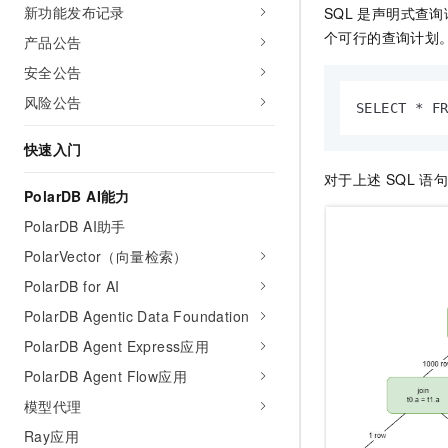
新功能发布记录
SQL
是声明式查询
AI 产品 免费试用
网络
安全
云开发大赛
Tableau 订阅
个可行的查询计划
1亿+ 大模型 tokens 和 
产品公告
可观测
入门学习赛
中间件
AI空中课堂在线直播课
安全公告
140+云产品 免费试用
大模型服务
上云与迁云
产品新客免费试用，最长1
风险公告
数据库
SELECT * F
生态解决方案
千问AI平台-Token Plan
企业出海
大模型ACA认证体验
大数据计算
快速入门
助力企业全员 AI 认知与能
行业生态解决方案
政企业务
对于上述
SQL
语句
媒体服务
千问AI平台-模型体验
PolarDB AI能力
开发者生态解决方案
在线体验全尺寸、多种模态
PolarDB AI助手
企业服务与云通信
AI 开发和 AI 应用解决
Happy 系列大模型
PolarVector（向量检索）
域名与网站
PolarDB for AI
终端用户计算
PolarDB Agentic Data Foundation
PolarDB Agent Express应用
Serverless
大模型解决方案
PolarDB Agent Flow应用
开发工具
快速部署 Dify，高效搭建 
模型代理
迁移与运维管理
Ray应用