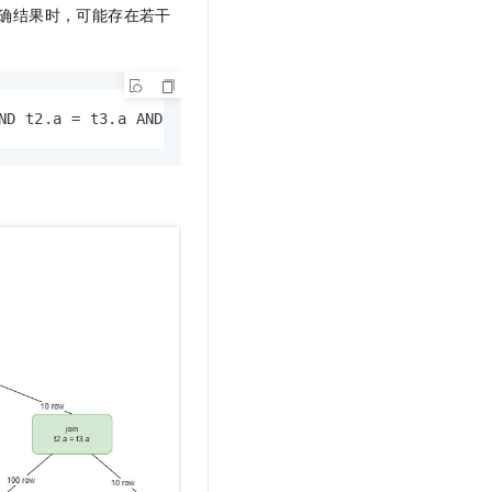
文戏情感细腻自然，动作戏激烈拳拳到肉，实现更强表演能力
支持中英文自由切换，具备更强的噪声鲁棒性
确结果时，可能存在若干
云聚AI 严选权益
SSL 证书
，一键激活高效办公新体验
精选AI产品，从模型到应用全链提效
堡垒机
AI 用量加速计划
应用
防火墙
、识别商机，让客服更高效、服务更出色。
新老同享，达量后返
ND t2.a = t3.a AND t3.b = t1.b;
千问办公
主机安全
NEW
的智能体编程平台
一站式AI生产力平台
AI 应用及服务市场
伶鹊
企业级人与Agent协作平台，接入和调度多个数字员工
智能客服平台，对话机器人、对话分析、智能外呼
AI 应用
大模型服务平台百炼 - 全妙
大模型
应用创作平台
多模态内容创作工具，已接入 DeepSeek
自然语言处理
数据标注
机器学习
息提取
与 AI 智能体进行实时音视频通话
从文本、图片、视频中提取结构化的属性信息
构建支持视频理解的 AI 音视频实时通话应用