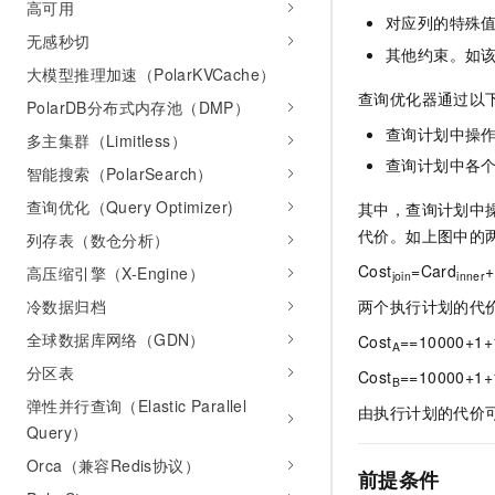
高可用
对应列的特殊
无感秒切
其他约束。如
大模型推理加速（PolarKVCache）
查询优化器通过以
PolarDB分布式内存池（DMP）
查询计划中操
多主集群（Limitless）
查询计划中各
智能搜索（PolarSearch）
查询优化（Query Optimizer)
其中，查询计划中
代价。如上图中的
列存表（数仓分析）
Cost
=Card
+
高压缩引擎（X-Engine）
join
inner
冷数据归档
两个执行计划的代
全球数据库网络（GDN）
Cost
==10000+1+
A
分区表
Cost
==10000+1+
B
弹性并行查询（Elastic Parallel
由执行计划的代价可以
Query）
Orca（兼容Redis协议）
前提条件