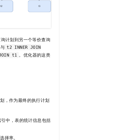
t.diy 一步搞定创意建站
构建大模型应用的安全防护体系
通过自然语言交互简化开发流程,全栈开发支持
通过阿里云安全产品对 AI 应用进行安全防护
查询计划到另一个等价查询
与
t2 INNER JOIN
。优化器的这类
JOIN t1
计划，作为最终的执行计划
索引中，表的统计信息包括
的选择率。