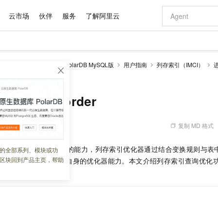
云市场
伙伴
服务
了解阿里云
AI 特惠
数据与 API
成为产品伙伴
企业增值服务
最佳实践
价格计算器
AI 场景体
基础软件
产品伙伴合
阿里云认证
市场活动
配置报价
大模型
larDB
云原生数据库PolarDB MySQL版
用户指南
列存索引（IMCI）
自助选配和估算价格
order
步到位
域名与网站
智启 AI 普惠权益
产品生态集成认证中心
企业支持计划
云上春晚
Qwen Audio：打造专属 AI 语音助手
千问官方 MaaS 平台，为开发者和 Agent 而生，新用户赠送 1 亿 + tokens 额度
云服务器 EC
一句话生成原生
AI Coding
阿里云Maa
2026 阿里云
为企业打
数据集
Windows
大模型认证
模型
NEW
NEW
格式还原
值低价云产品抢先购
提供智能易用的域名与建站服务
至高享 1亿+免费 tokens，加速 Al 应用落地
Qwen-Audio-3.0-Realtime 端到端实时语音角色扮演
安全可靠、弹
输入一句话想法,
智能编程，一键
产品生态伙伴
专家技术服务
云上奥运之旅
弹性计算合作
阿里云中企出
手机三要素
宝塔 Linux
全部认证
Join Reorder
价格优势
开源旗舰模型
对象存储 OSS
即刻拥有 DeepSeek-V4-Pro
阿里云 OPC 创新助力计划
云数据库 RD
一键部署幻兽
AI 电商营销
产品生态伙伴工作台
企业增值服务台
云栖战略参考
云存储合作计
云栖大会
身份实名认证
CentOS
训练营
推动算力普惠，释放技术红利
的大模型服务
最高返9万
真正可用的 1M 上下文,一次完成代码全链路开发
轻松解锁专属 DeepSeek-V4-Pro
至高百万元 Token 补贴，加速一人公司成长
稳定、安全、高性价比、高性能的云存储服务
一键购买专属
从图文生成到
复制 MD 格式
 12:03:21
云上的中国
数据库合作计
活动全景
短信
Docker
图片和
自进化智能体
人工智能平台 PAI
5 分钟轻松部署专属 QwenPaw
Token Plan 模型订阅计划
Qoder
高效搭建 AI
AI 广告创作
企业成长
大模型
NEW
HOT
信息公告
看见新力量
云网络合作计
OCR 文字识别
JAVA
级电脑
越聪明
证享300元代金券
一站式AI开发、训练和推理服务
Qwen3.8-Max 首发尝鲜，限时加量 10 倍，夜间低至2折
从聊天伙伴进化为能主动干活的本地数字员工
面向真实软件
图文、视频一
（IMCI）处理复杂查询的能力，列存索引优化器通过结合变换规则与表
的全部系列、模块或功
Kimi-K3
HappyHors
NEW
魔搭 Mode
loud
服务实践
官网公告
区块回到产品主页，帮助
执行计划，以此来增强自身的优化器能力。本文介绍列存索引查询优化
Kimi 最新旗舰模型，长程编程与推理利器
让文字生成流
金融模力时刻
Salesforce O
版
发票查验
全能环境
Qoder CN
Claude Code + GStack 打造工程团队
千问办公，限时限量积分加倍
云原生数据库 P
低代码高效构
AI 建站
NEW
作计划
容。
计划
创新中心
魔搭 ModelSc
健康状态
让AI从“聊天伙伴”进化为能干活的“数字员工”
覆盖公网/内网、递归/权威、移动APP等全场景解析服务
安装技能 GStack，拥有专属 AI 工程团队
你的AI工作搭子，覆盖日常办公高频场景
基于千问大模型等，支持代码智能生成、研发智能问答
0 代码专业建
客户案例
天气预报查询
操作系统
Deepseek-v4-pro
HappyHors
态合作计划
态智能体模型
旗舰 MoE 大模型，百万上下文与顶尖推理能力
图生视频，流
Compute
同享
容器服务 Kubernetes 版 ACK
万小智 AI 建站低至 15元/月
云防火墙
AI 短剧/漫剧
快递物流查询
WordPress
成为服务伙
高校合作
式云数据仓库
点，立即开启云上创新
提供一站式管理容器应用的 K8s 服务
送.CN域名，送备案服务码
云原生的云上
AI助力短剧
GLM-5.2
Wan2.7-T
Ubuntu