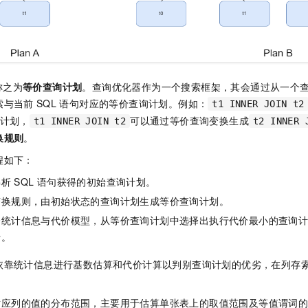
一个 AI 助手
即刻拥有 DeepSeek-R1 满血版
超强辅助，Bol
在企业官网、通讯软件中为客户提供 AI 客服
多种方案随心选，轻松解锁专属 DeepSeek
称之为
等价查询计划
。查询优化器作为一个搜索框架，其会通过从一个
索与当前
SQL
语句对应的等价查询计划。例如：
t1 INNER JOIN t2
计划，
可以通过等价查询变换生成
t1 INNER JOIN t2
t2 INNER 
换规则
。
程如下：
解析
SQL
语句获得的初始查询计划。
变换规则，由初始状态的查询计划生成等价查询计划。
合统计信息与代价模型，从等价查询计划中选择出执行代价最小的查询
行。
依靠统计信息进行基数估算和代价计算以判别查询计划的优劣，在列存
对应列的值的分布范围，主要用于估算单张表上的取值范围及等值谓词