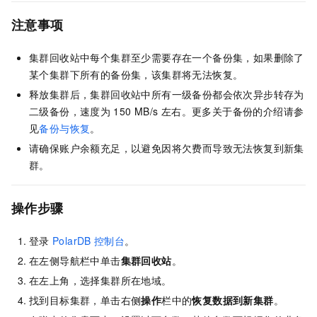
注意事项
集群回收站中每个集群至少需要存在一个备份集，如果删除了
某个集群下所有的备份集，该集群将无法恢复。
释放集群后，集群回收站中所有一级备份都会依次异步转存为
二级备份，速度为
150 MB/s
左右。更多关于备份的介绍请参
见
备份与恢复
。
请确保账户余额充足，以避免因将欠费而导致无法恢复到新集
群。
操作步骤
登录
PolarDB
控制台
。
在左侧导航栏中单击
集群回收站
。
在左上角，选择集群所在地域。
找到目标集群，单击右侧
操作
栏中的
恢复数据到新集群
。