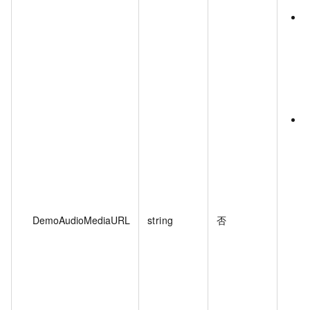
DemoAudioMediaURL
string
否