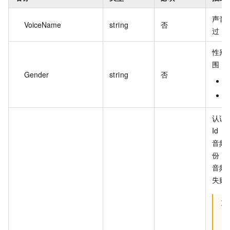
声音
VoiceName
string
否
过 3
性别
围：
Gender
string
否
f
认证
Id
音频
份，
音频
失败
重