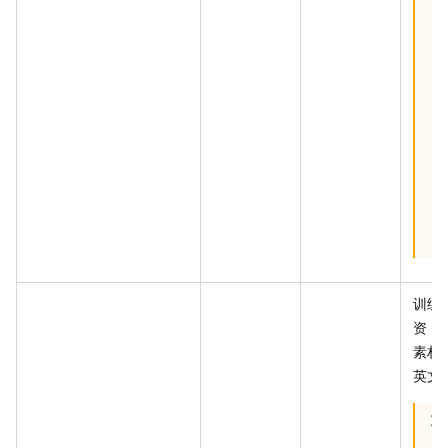
训练
资 I
素材 
英文
重