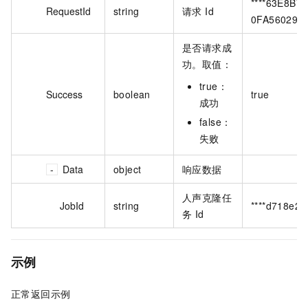
****63E8B7
RequestId
string
请求 Id
0FA56029AC
是否请求成
功。取值：
true：
Success
boolean
true
成功
false：
失败
Data
object
响应数据
人声克隆任
JobId
string
****d718e2f
务 Id
示例
正常返回示例