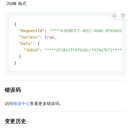
格式
JSON
{
"RequestId"
:
"****63E8B7C7-4812-46AD-0FA56029AC8
"Success"
:
true
,
"Data"
:
{
"JobId"
:
"****d718e2ff4f018ccf419a7b71****"
}
}
错误码
访问
错误中心
查看更多错误码。
变更历史