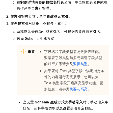
在
实例详情
页签的
数据表列表
区域，单击数据表名称或在
操作列单击
索引管理
。
在
索引管理
页签，单击
创建多元索引
。
在
创建索引
对话框，创建多元索引。
系统默认会自动生成索引名，可根据需要设置索引名。
选择
Schema
生成方式。
重要
字段名
和
字段类型
需与数据表匹配。
数据表字段类型与多元索引字段类型
的对应关系请参见
数据类型
。
如果要对
Text
类型字段中满足指定条
件的内容进行高亮展示，您可以为
Text
类型字段开启高亮显示功能。更
多信息，请参见
摘要与高亮
。
当设置
Schema
生成方式
为
手动录入
时，手动输入字
段名，选择字段类型以及设置是否开启数组。