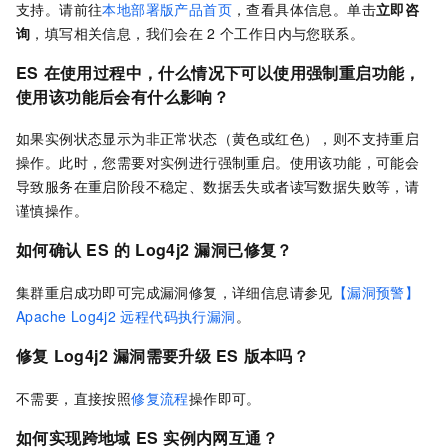
支持。请前往
本地部署版产品首页
，查看具体信息。单击
立即咨
询
，填写相关信息，我们会在
2
个工作日内与您联系。
ES
在使用过程中，什么情况下可以使用强制重启功能，
使用该功能后会有什么影响？
如果实例状态显示为非正常状态（黄色或红色），则不支持重启
操作。此时，您需要对实例进行强制重启。使用该功能，可能会
导致服务在重启阶段不稳定、数据丢失或者读写数据失败等，请
谨慎操作。
如何确认
ES
的
Log4j2
漏洞已修复？
集群重启成功即可完成漏洞修复，详细信息请参见
【漏洞预警】
Apache Log4j2
远程代码执行漏洞
。
修复
Log4j2
漏洞需要升级
ES
版本吗？
不需要，直接按照
修复流程
操作即可。
如何实现跨地域
ES
实例内网互通？