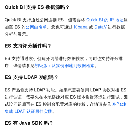
Quick BI
支持
ES
数据源吗？
Quick BI
支持通过公网连接
ES，但需要将
Quick BI
的
IP
地址
添
加至
ES
的
公网白名单
。
您也可通过
Kibana
或
DataV
进行数据
分析与展示。
ES
支持评分插件吗？
ES
支持通过索引创建分词器进行数据搜索，同时也支持评分排
序，详情请参见
初级版：从实例创建到数据检索
。
ES
支持
LDAP
功能吗？
ES
产品侧支持
LDAP
功能。如果您需要使用
LDAP
协议对接
ES
进行认证，需要先在本地搭建对应
ES
版本集群环境进行测试，测
试没问题后再在
ES
控制台配置对应的模板，详情请参见
X-Pack
集成
LDAP
认证最佳实践
。
ES
有
Java SDK
吗？