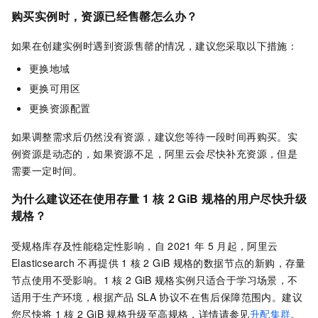
购买实例时，资源已经售罄怎么办？
如果在创建实例时遇到资源售罄的情况，建议您采取以下措施：
更换地域
更换可用区
更换资源配置
如果调整需求后仍然没有资源，建议您等待一段时间再购买。实
例资源是动态的，如果资源不足，阿里云会尽快补充资源，但是
需要一定时间。
为什么建议还在使用存量
1
核
2 GiB
规格的用户尽快升级
规格？
受规格库存及性能稳定性影响，自
2021
年
5
月起，阿里云
Elasticsearch
不再提供
1
核
2 GiB
规格的数据节点的新购，存量
节点使用不受影响。1
核
2 GiB
规格实例只适合于学习场景，不
适用于生产环境，根据产品
SLA
协议不在售后保障范围内。建议
您尽快将
1
核
2 GiB
规格升级至高规格，详情请参见
升配集群
。