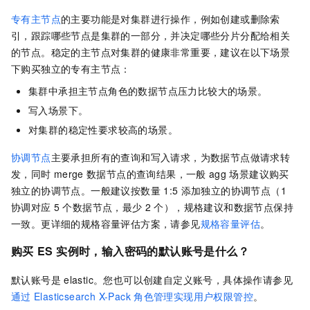
专有主节点
的主要功能是对集群进行操作，例如创建或删除索
引，跟踪哪些节点是集群的一部分，并决定哪些分片分配给相关
的节点。稳定的主节点对集群的健康非常重要，建议在以下场景
下购买独立的专有主节点：
集群中承担主节点角色的数据节点压力比较大的场景。
写入场景下。
对集群的稳定性要求较高的场景。
协调节点
主要承担所有的查询和写入请求，为数据节点做请求转
发，同时
merge
数据节点的查询结果，一般
agg
场景建议购买
独立的协调节点。一般建议按数量
1:5
添加独立的协调节点（1
协调对应
5
个数据节点，最少
2
个），规格建议和数据节点保持
一致。更详细的规格容量评估方案，请参见
规格容量评估
。
购买
ES
实例时，输入密码的默认账号是什么？
默认账号是
elastic。您也可以创建自定义账号，具体操作请参见
通过
Elasticsearch X-Pack
角色管理实现用户权限管控
。