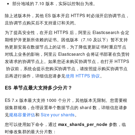
部分地域的
7.10
版本，实际以控制台为准。
除上述版本外，其他
ES
版本开启
HTTPS
时必须开启协调节点，
且协调节点购买后不支持退订和关闭。
为了提高安全性，在开启
HTTPS
后，阿里云
Elasticsearch
会定
期维护并更新所依赖的证书。因低版本（7.10
及以下）暂不支持
热更新安装在数据节点上的证书，为了降低更新证书时重启节点
对线上业务的影响，阿里云
Elasticsearch
会将证书部署在负责转
发请求的协调节点上。如果您还未购买协调节点，在打开
HTTPS
协议前，系统会提示您购买协调节点，请按照提示购买协调节点
后再进行操作，详细信息请参见
使用
HTTPS
协议
。
ES
单节点最大支持多少分片？
ES 7.x
版本最大支持
1000
个分片，其他版本无限制。您需要根
据集群规格，合理设置单个数据节点的
shard
数，详细信息请参
见
规格容量评估
和
Size your shards
。
您可以使用如下命令，通过
max_shards_per_node
参数，临
时修改集群的最大分片数：